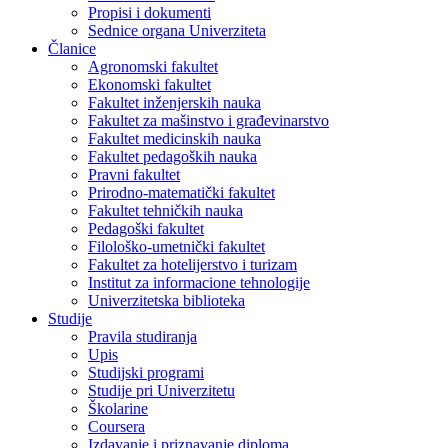
Propisi i dokumenti
Sednice organa Univerziteta
Članice
Agronomski fakultet
Ekonomski fakultet
Fakultet inženjerskih nauka
Fakultet za mašinstvo i građevinarstvo
Fakultet medicinskih nauka
Fakultet pedagoških nauka
Pravni fakultet
Prirodno-matematički fakultet
Fakultet tehničkih nauka
Pedagoški fakultet
Filološko-umetnički fakultet
Fakultet za hotelijerstvo i turizam
Institut za informacione tehnologije
Univerzitetska biblioteka
Studije
Pravila studiranja
Upis
Studijski programi
Studije pri Univerzitetu
Školarine
Coursera
Izdavanje i priznavanje diploma