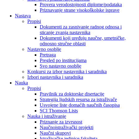
Provera verodostojnosti diplome/podataka
Priznavanje strane visokoškolske isprave
Nastava
Propisi
Dokumenti za zasnivanje radnog odnosa i
sticanje zvanja nastavnika
Dokumenti koji uređuju naučne, umetničke,
odnosno stručne oblasti
Nastavno osoblje
Pretraga
Pregled po institucijama
Svo nastavno osoblje
Konkursi za izbor nastavnika i saradnika
Izbori nastavnika i saradnika
Nauka
Propisi
Pravilnik za doktorske disertacije
Strategija ljudskih resursa za istraživače
Usvojene liste domaćih naučnih časopisa
SCI Thomson Lists
Nauka i istraživanje
Priznanje za izvrsnost
Naučnoistraživački projekti
Naučni skupovi
Istraživačke jedinice fakulteta