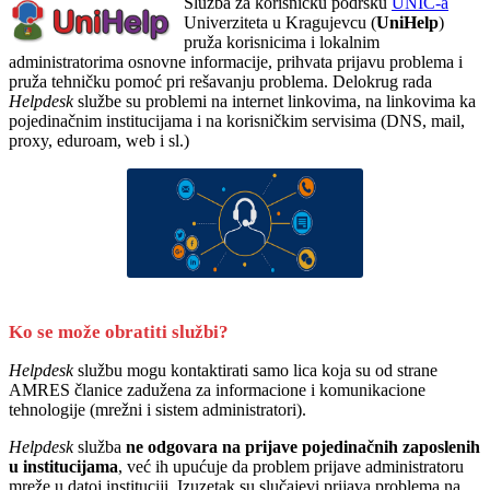
Služba za korisničku podršku
UNIC-a
Univerziteta u Kragujevcu (
UniHelp
)
pruža korisnicima i lokalnim
administratorima osnovne informacije, prihvata prijavu problema i
pruža tehničku pomoć pri rešavanju problema. Delokrug rada
Helpdesk
službe su problemi na internet linkovima, na linkovima ka
pojedinačnim institucijama i na korisničkim servisima (DNS, mail,
proxy, eduroam, web i sl.)
Ko se može obratiti službi?
Helpdesk
službu mogu kontaktirati samo lica koja su od strane
AMRES članice zadužena za informacione i komunikacione
tehnologije (mrežni i sistem administratori).
Helpdesk
služba
ne odgovara na prijave pojedinačnih zaposlenih
u institucijama
, već ih upućuje da problem prijave administratoru
mreže u datoj instituciji. Izuzetak su slučajevi prijava problema na