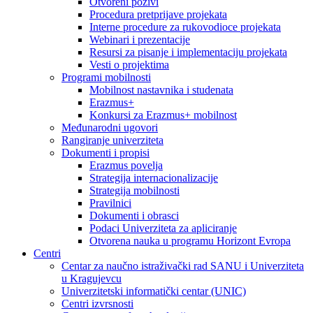
Otvoreni pozivi
Procedura pretprijave projekata
Interne procedure za rukovodioce projekata
Webinari i prezentacije
Resursi za pisanje i implementaciju projekata
Vesti o projektima
Programi mobilnosti
Mobilnost nastavnika i studenata
Erazmus+
Konkursi za Erazmus+ mobilnost
Međunarodni ugovori
Rangiranje univerziteta
Dokumenti i propisi
Erazmus povelja
Strategija internacionalizacije
Strategija mobilnosti
Pravilnici
Dokumenti i obrasci
Podaci Univerziteta za apliciranje
Otvorena nauka u programu Horizont Evropa
Centri
Centar za naučno istraživački rad SANU i Univerziteta
u Kragujevcu
Univerzitetski informatički centar (UNIC)
Centri izvrsnosti