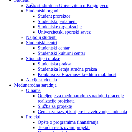
Studenti
Zašto studirati na Univerzitetu u Kragujevcu
Studentski organi
Student prorektor
Studentski parlament
Studentske organizacije
Univerzitetski sportski savez
Najbolji studenti
Studentski centri
Studentski centar
Studentski kulturni centar
Stipendije i prakse
Studentska praksa
Studentska letnja stručna praksa
Konkursi za Erazmus+ kreditnu mobilnost
Akcije studenata
Međunarodna saradnja
O nama
Odeljenje za međunarodnu saradnju i praćenje
realizacije projekata
Služba za projekte
Centar za razvoj karijere i savetovanje studenata
Projekti
Opšte o programima finansiranja
Tekući i realizovani projekti