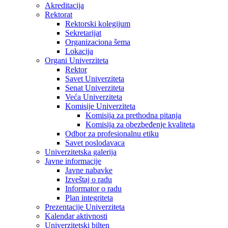
Akreditacija
Rektorat
Rektorski kolegijum
Sekretarijat
Organizaciona šema
Lokacija
Organi Univerziteta
Rektor
Savet Univerziteta
Senat Univerziteta
Veća Univerziteta
Komisije Univerziteta
Komisija za prethodna pitanja
Komisija za obezbeđenje kvaliteta
Odbor za profesionalnu etiku
Savet poslodavaca
Univerzitetska galerija
Javne informacije
Javne nabavke
Izveštaj o radu
Informator o radu
Plan integriteta
Prezentacije Univerziteta
Kalendar aktivnosti
Univerzitetski bilten