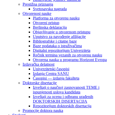
Prestižna priznanja
Svetosavska nagrada
Otvorenost nauke
Platforma za otvorenu nauku
Otvoreni pristup
Berlinska deklaracija
Objavljivanje u otvorenom pristupu
Uputstvo za navođenje afilijacije
Bibliografske i citatne baze
Baze podataka o istraživačima
Digitalni repozitorijum Univerziteta
Rečnik termina vezanih za otvorenu nauku
Otvorena nauka u programu Horizont Evropa
Izdavačka delatnost
Univerzitetski časopisi
Izdanja Centra SANU
Časopisi — izdanja fakulteta
Doktorske disertacije
Izveštaji o naučnoj zasnovanosti TEME i
ispunjenosti uslova kandidata
Izveštaji za ocenu i odbranu urađenih
DOKTORSKIH DISERTACIJA
Repozitorijum doktorskih disertacija
Promocije doktora nauka