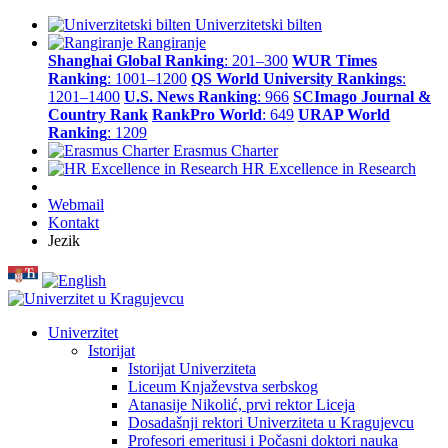
Univerzitetski bilten
Rangiranje
Shanghai Global Ranking
: 201–300
WUR Times
Ranking
: 1001–1200
QS World University Rankings
:
1201–1400
U.S. News Ranking
: 966
SCImago Journal &
Country Rank
RankPro World
: 649
URAP World
Ranking
: 1209
Erasmus Charter
HR Excellence in Research
Webmail
Kontakt
Jezik
Univerzitet
Istorijat
Istorijat Univerziteta
Liceum Knjaževstva serbskog
Atanasije Nikolić, prvi rektor Liceja
Dosadašnji rektori Univerziteta u Kragujevcu
Profesori emeritusi i Počasni doktori nauka