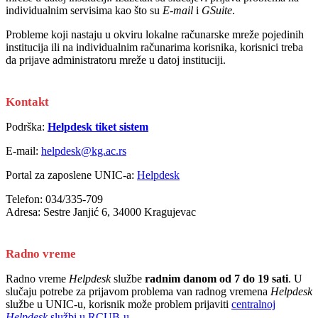
individualnim servisima kao što su
E-mail
i
GSuite
.
Probleme koji nastaju u okviru lokalne računarske mreže pojedinih
institucija ili na individualnim računarima korisnika, korisnici treba
da prijave administratoru mreže u datoj instituciji.
Kontakt
Podrška:
Helpdesk tiket sistem
E-mail:
helpdesk@kg.ac.rs
Portal za zaposlene UNIC-a:
Helpdesk
Telefon: 034/335-709
Adresa: Sestre Janjić 6, 34000 Kragujevac
Radno vreme
Radno vreme
Helpdesk
službe
radnim danom od 7 do 19 sati
. U
slučaju potrebe za prijavom problema van radnog vremena
Helpdesk
službe u UNIC-u, korisnik može problem prijaviti
centralnoj
Helpdesk
službi u RCUB-u
.