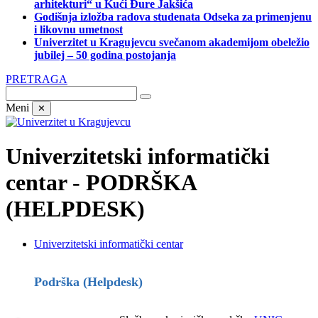
arhitekturi“ u Kući Đure Jakšića
Godišnja izložba radova studenata Odseka za primenjenu
i likovnu umetnost
Univerzitet u Kragujevcu svečanom akademijom obeležio
jubilej – 50 godina postojanja
PRETRAGA
Meni
✕
Univerzitetski informatički
centar - PODRŠKA
(HELPDESK)
Univerzitetski informatički centar
Podrška (Helpdesk)