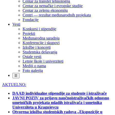
Centar za transfer tehnologija
Centar za nemačke i evropske studije
Centar za zelenu ekonomiju
Centri — rezultat međunarodnih projekata
Fondacije
Vesti
Konkursi i stipendije
Projekti
Međunarodna saradnja
Konferencije i skupovi
Izložbe i koncerti
Studentska dešavanja
Ostale vesti
Letnje škole i univerziteti
Mediji o nama
Foto galerija
☰
AKTUELNO:
DAAD individualne stipendije za studente i istraživače
JAVNI POZIV za prijavu naučnoistraživačkih odnosno
umetničkih projekata mladih istraživača i umetnika
Univerziteta u Kragujevcu
Otvorena izložba studentskih radova „Ekspozicije u