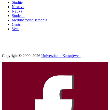
Studije
Nastava
Nauka
Studenti
Međunarodna saradnja
Centri
Vesti
Copyright © 2009–2026
Univerzitet u Kragujevcu