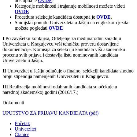
dostupna je
OVDE
.
Kategorije mobilnosti i trajannje mobilnosti možete videti
OVDE
Procedura selekcije kandidata dostupna je
OVDE
.
Studijsku ponudu Univerziteta u Jašiju na engleskom jeziku
možete pogledati
OVDE
I
Po završetku konkursa, Odeljenje za međunarodnu saradnju
Univerziteta u Kragujevcu vrši tehničku proveru dostavljene
dokumentacije. Komisija za selekciju kandidata vrši akademsku
procenu svih prijava i dostavlja listu nominovanih kandidata
Univerzitetu u Jašiju.
II
Univerzitet u Jašiju odlučuje o finalnoj selekciji kandidata shodno
broju stipendija namenjenih Univerzitetu u Kragujevcu.
III
Realizacija mobilnosti odabranih kandidata se očekuje u
narednoj akademskoj godini (2016/17.)
Dokumenti
UPUTSTVO ZA PRIJAVU KANDIDATA
(pdf)
Početak
Univerzitet
Članice