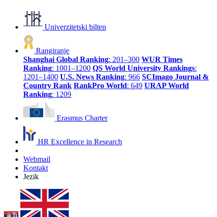
Univerzitetski bilten
Rangiranje
Shanghai Global Ranking
: 201–300
WUR Times
Ranking
: 1001–1200
QS World University Rankings
:
1201–1400
U.S. News Ranking
: 966
SCImago Journal &
Country Rank
RankPro World
: 649
URAP World
Ranking
: 1209
Erasmus Charter
HR Excellence in Research
Webmail
Kontakt
Jezik