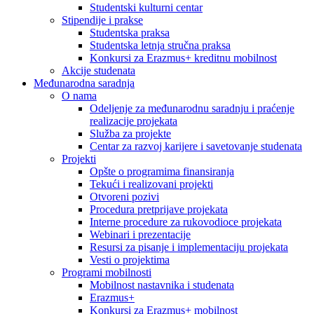
Studentski kulturni centar
Stipendije i prakse
Studentska praksa
Studentska letnja stručna praksa
Konkursi za Erazmus+ kreditnu mobilnost
Akcije studenata
Međunarodna saradnja
O nama
Odeljenje za međunarodnu saradnju i praćenje
realizacije projekata
Služba za projekte
Centar za razvoj karijere i savetovanje studenata
Projekti
Opšte o programima finansiranja
Tekući i realizovani projekti
Otvoreni pozivi
Procedura pretprijave projekata
Interne procedure za rukovodioce projekata
Webinari i prezentacije
Resursi za pisanje i implementaciju projekata
Vesti o projektima
Programi mobilnosti
Mobilnost nastavnika i studenata
Erazmus+
Konkursi za Erazmus+ mobilnost