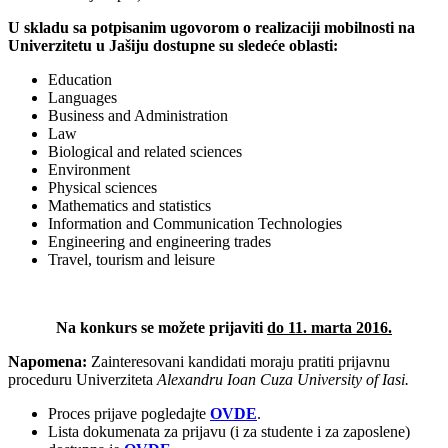
U skladu sa potpisanim ugovorom o realizaciji mobilnosti na
Univerzitetu u Jašiju dostupne su sledeće oblasti:
Education
Languages
Business and Administration
Law
Biological and related sciences
Environment
Physical sciences
Mathematics and statistics
Information and Communication Technologies
Engineering and engineering trades
Travel, tourism and leisure
Na konkurs se možete prijaviti
do 11. marta 2016.
Napomena:
Zainteresovani kandidati moraju pratiti prijavnu
proceduru Univerziteta
A
l
exandru Ioan Cuza University of Iasi.
Proces prijave pogledajte
OVDE
.
Lista dokumenata za prijavu (i za studente i za zaposlene)