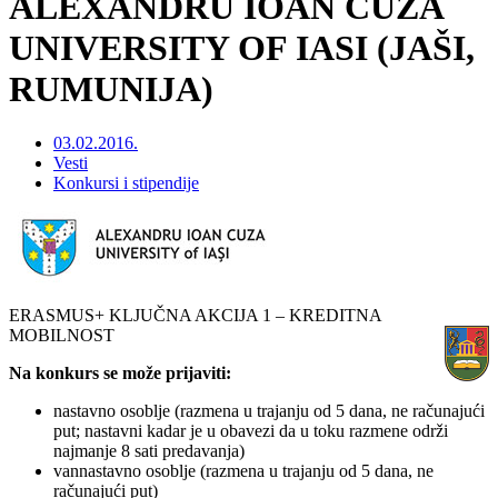
ALEXANDRU IOAN CUZA
UNIVERSITY OF IASI (JAŠI,
RUMUNIJA)
03.02.2016.
Vesti
Konkursi i stipendije
ERASMUS+ KLJUČNA AKCIJA 1 – KREDITNA
MOBILNOST
Na konkurs se može prijaviti:
nastavno osoblje (razmena u trajanju od 5 dana, ne računajući
put; nastavni kadar je u obavezi da u toku razmene održi
najmanje 8 sati predavanja)
vannastavno osoblje (razmena u trajanju od 5 dana, ne
računajući put)