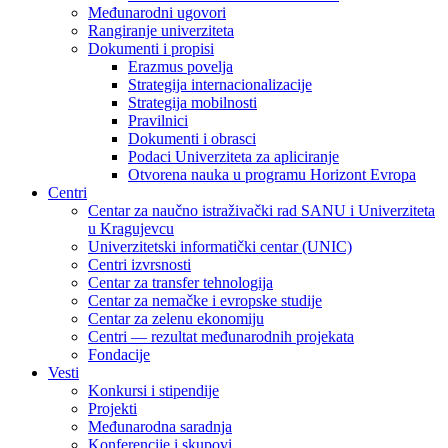
Međunarodni ugovori
Rangiranje univerziteta
Dokumenti i propisi
Erazmus povelja
Strategija internacionalizacije
Strategija mobilnosti
Pravilnici
Dokumenti i obrasci
Podaci Univerziteta za apliciranje
Otvorena nauka u programu Horizont Evropa
Centri
Centar za naučno istraživački rad SANU i Univerziteta
u Kragujevcu
Univerzitetski informatički centar (UNIC)
Centri izvrsnosti
Centar za transfer tehnologija
Centar za nemačke i evropske studije
Centar za zelenu ekonomiju
Centri — rezultat međunarodnih projekata
Fondacije
Vesti
Konkursi i stipendije
Projekti
Međunarodna saradnja
Konferencije i skupovi