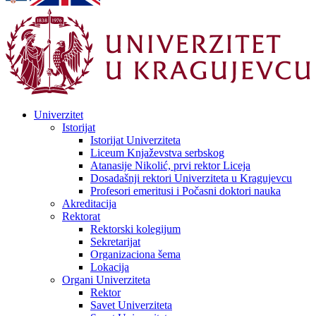
Univerzitet
Istorijat
Istorijat Univerziteta
Liceum Knjaževstva serbskog
Atanasije Nikolić, prvi rektor Liceja
Dosadašnji rektori Univerziteta u Kragujevcu
Profesori emeritusi i Počasni doktori nauka
Akreditacija
Rektorat
Rektorski kolegijum
Sekretarijat
Organizaciona šema
Lokacija
Organi Univerziteta
Rektor
Savet Univerziteta