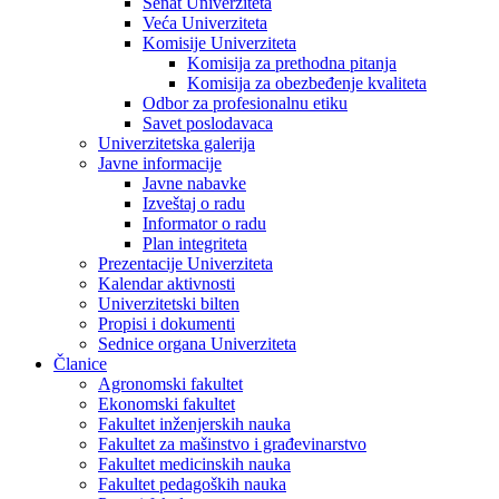
Senat Univerziteta
Veća Univerziteta
Komisije Univerziteta
Komisija za prethodna pitanja
Komisija za obezbeđenje kvaliteta
Odbor za profesionalnu etiku
Savet poslodavaca
Univerzitetska galerija
Javne informacije
Javne nabavke
Izveštaj o radu
Informator o radu
Plan integriteta
Prezentacije Univerziteta
Kalendar aktivnosti
Univerzitetski bilten
Propisi i dokumenti
Sednice organa Univerziteta
Članice
Agronomski fakultet
Ekonomski fakultet
Fakultet inženjerskih nauka
Fakultet za mašinstvo i građevinarstvo
Fakultet medicinskih nauka
Fakultet pedagoških nauka