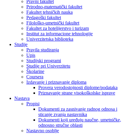
Pravni fakultet
Prirodno-matematički fakultet
Fakultet tehničkih nauka
Pedagoški fakultet
Filološko-umetnički fakultet
Fakultet za hotelijerstvo i turizam
Institut za informacione tehnologije
Univerzitetska biblioteka
Studije
Pravila studiranja
Upis
Studijski programi
Studije pri Univerzitetu
Školarine
Coursera
Izdavanje i priznavanje diploma
Provera verodostojnosti diplome/podataka
Priznavanje strane visokoškolske isprave
Nastava
Propisi
Dokumenti za zasnivanje radnog odnosa i
sticanje zvanja nastavnika
Dokumenti koji uređuju naučne, umetničke,
odnosno stručne oblasti
Nastavno osoblje