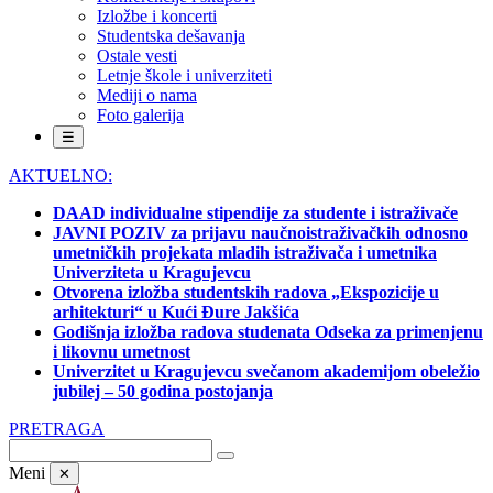
Izložbe i koncerti
Studentska dešavanja
Ostale vesti
Letnje škole i univerziteti
Mediji o nama
Foto galerija
☰
AKTUELNO:
DAAD individualne stipendije za studente i istraživače
JAVNI POZIV za prijavu naučnoistraživačkih odnosno
umetničkih projekata mladih istraživača i umetnika
Univerziteta u Kragujevcu
Otvorena izložba studentskih radova „Ekspozicije u
arhitekturi“ u Kući Đure Jakšića
Godišnja izložba radova studenata Odseka za primenjenu
i likovnu umetnost
Univerzitet u Kragujevcu svečanom akademijom obeležio
jubilej – 50 godina postojanja
PRETRAGA
Meni
✕