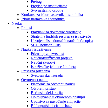
Pretraga
Pregled po institucijama
Svo nastavno osoblje
Konkursi za izbor nastavnika i saradnika
Izbori nastavnika i saradnika
Nauka
Propisi
Pravilnik za doktorske disertacije
Strategija ljudskih resursa za istraživače
Usvojene liste domaćih naučnih časopisa
SCI Thomson Lists
Nauka i istraživanje
Priznanje za izvrsnost
Naučnoistraživački projekti
Naučni skupovi
Istraživačke jedinice fakulteta
Prestižna priznanja
Svetosavska nagrada
Otvorenost nauke
Platforma za otvorenu nauku
Otvoreni pristup
Berlinska deklaracija
Objavljivanje u otvorenom pristupu
Uputstvo za navođenje afilijacije
Bibliografske i citatne baze