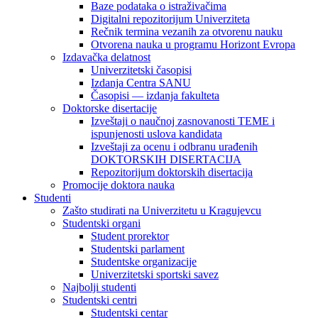
Baze podataka o istraživačima
Digitalni repozitorijum Univerziteta
Rečnik termina vezanih za otvorenu nauku
Otvorena nauka u programu Horizont Evropa
Izdavačka delatnost
Univerzitetski časopisi
Izdanja Centra SANU
Časopisi — izdanja fakulteta
Doktorske disertacije
Izveštaji o naučnoj zasnovanosti TEME i
ispunjenosti uslova kandidata
Izveštaji za ocenu i odbranu urađenih
DOKTORSKIH DISERTACIJA
Repozitorijum doktorskih disertacija
Promocije doktora nauka
Studenti
Zašto studirati na Univerzitetu u Kragujevcu
Studentski organi
Student prorektor
Studentski parlament
Studentske organizacije
Univerzitetski sportski savez
Najbolji studenti
Studentski centri
Studentski centar