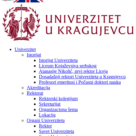
Univerzitet
Istorijat
Istorijat Univerziteta
Liceum Knjaževstva serbskog
Atanasije Nikolić, prvi rektor Liceja
Dosadašnji rektori Univerziteta u Kragujevcu
Profesori emeritusi i Počasni doktori nauka
Akreditacija
Rektorat
Rektorski kolegijum
Sekretarijat
Organizaciona šema
Lokacija
Organi Univerziteta
Rektor
Savet Univerziteta