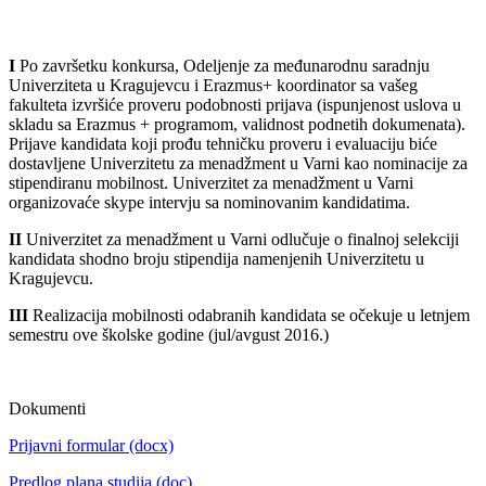
I
Po završetku konkursa, Odeljenje za međunarodnu saradnju
Univerziteta u Kragujevcu i Erazmus+ koordinator sa vašeg
fakulteta izvršiće proveru podobnosti prijava (ispunjenost uslova u
skladu sa Erazmus + programom, validnost podnetih dokumenata).
Prijave kandidata koji prođu tehničku proveru i evaluaciju biće
dostavljene Univerzitetu za menadžment u Varni kao nominacije za
stipendiranu mobilnost. Univerzitet za menadžment u Varni
organizovaće skype intervju sa nominovanim kandidatima.
II
Univerzitet za menadžment u Varni odlučuje o finalnoj selekciji
kandidata shodno broju stipendija namenjenih Univerzitetu u
Kragujevcu.
III
Realizacija mobilnosti odabranih kandidata se očekuje u letnjem
semestru ove školske godine (jul/avgust 2016.)
Dokumenti
Prijavni formular
(docx)
Predlog plana studija
(doc)