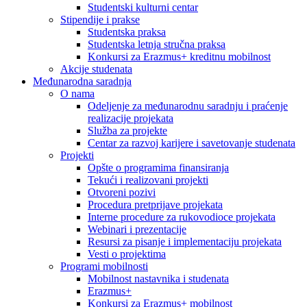
Studentski kulturni centar
Stipendije i prakse
Studentska praksa
Studentska letnja stručna praksa
Konkursi za Erazmus+ kreditnu mobilnost
Akcije studenata
Međunarodna saradnja
O nama
Odeljenje za međunarodnu saradnju i praćenje
realizacije projekata
Služba za projekte
Centar za razvoj karijere i savetovanje studenata
Projekti
Opšte o programima finansiranja
Tekući i realizovani projekti
Otvoreni pozivi
Procedura pretprijave projekata
Interne procedure za rukovodioce projekata
Webinari i prezentacije
Resursi za pisanje i implementaciju projekata
Vesti o projektima
Programi mobilnosti
Mobilnost nastavnika i studenata
Erazmus+
Konkursi za Erazmus+ mobilnost