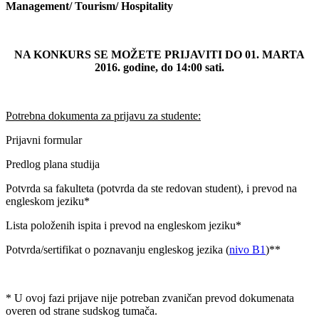
Management/ Tourism/ Hospitality
NA KONKURS SE MOŽETE PRIJAVITI DO 01. MARTA
2016. godine, do 14:00 sati.
Potrebna dokumenta za prijavu za studente:
Prijavni formular
Predlog plana studija
Potvrda sa fakulteta (potvrda da ste redovan student), i prevod na
engleskom jeziku*
Lista položenih ispita i prevod na engleskom jeziku*
Potvrda/sertifikat o poznavanju engleskog jezika (
nivo B1
)**
* U ovoj fazi prijave nije potreban zvaničan prevod dokumenata
overen od strane sudskog tumača.