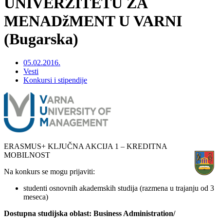
UNIVERZITETU ZA
MENADžMENT U VARNI
(Bugarska)
05.02.2016.
Vesti
Konkursi i stipendije
ERASMUS+ KLJUČNA AKCIJA 1 – KREDITNA
MOBILNOST
Na konkurs se mogu prijaviti:
studenti osnovnih akademskih studija (razmena u trajanju od 3
meseca)
Dostupna studijska oblast: Business Administration/