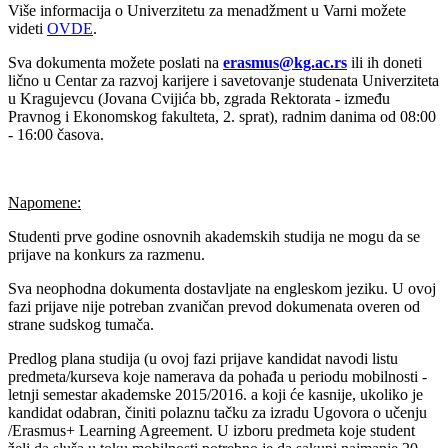
Više informacija o Univerzitetu za menadžment u Varni možete
videti
OVDE
.
Sva dokumenta možete poslati na
erasmus@kg.ac.rs
ili ih doneti
lično u Centar za razvoj karijere i savetovanje studenata Univerziteta
u Kragujevcu (Jovana Cvijića bb, zgrada Rektorata - između
Pravnog i Ekonomskog fakulteta, 2. sprat), radnim danima od 08:00
- 16:00 časova.
Napomene:
Studenti prve godine osnovnih akademskih studija ne mogu da se
prijave na konkurs za razmenu.
Sva neophodna dokumenta dostavljate na engleskom jeziku. U ovoj
fazi prijave nije potreban zvaničan prevod dokumenata overen od
strane sudskog tumača.
Predlog plana studija (u ovoj fazi prijave kandidat navodi listu
predmeta/kurseva koje namerava da pohađa u periodu mobilnosti -
letnji semestar akademske 2015/2016. a koji će kasnije, ukoliko je
kandidat odabran, činiti polaznu tačku za izradu Ugovora o učenju
/Erasmus+ Learning Agreement. U izboru predmeta koje student