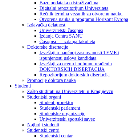
Baze podataka o istraživačima
Digitalni repozitorijum Univerziteta
Rečnik termina vezanih za otvorenu nauku
Otvorena nauka u programu Horizont Evropa
Izdavačka delatnost
Univerzitetski časopisi
Izdanja Centra SANU
Časopisi — izdanja fakulteta
Doktorske disertacije
Izveštaji o naučnoj zasnovanosti TEME i
ispunjenosti uslova kandidata
Izveštaji za ocenu i odbranu urađenih
DOKTORSKIH DISERTACIJA
Repozitorijum doktorskih disertacija
Promocije doktora nauka
Studenti
Zašto studirati na Univerzitetu u Kragujevcu
Studentski organi
Student prorektor
Studentski parlament
Studentske organizacije
Univerzitetski sportski savez
Najbolji studenti
Studentski centri
Studentski centar