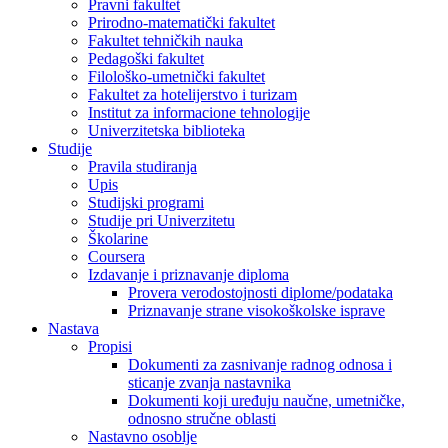
Pravni fakultet
Prirodno-matematički fakultet
Fakultet tehničkih nauka
Pedagoški fakultet
Filološko-umetnički fakultet
Fakultet za hotelijerstvo i turizam
Institut za informacione tehnologije
Univerzitetska biblioteka
Studije
Pravila studiranja
Upis
Studijski programi
Studije pri Univerzitetu
Školarine
Coursera
Izdavanje i priznavanje diploma
Provera verodostojnosti diplome/podataka
Priznavanje strane visokoškolske isprave
Nastava
Propisi
Dokumenti za zasnivanje radnog odnosa i
sticanje zvanja nastavnika
Dokumenti koji uređuju naučne, umetničke,
odnosno stručne oblasti
Nastavno osoblje