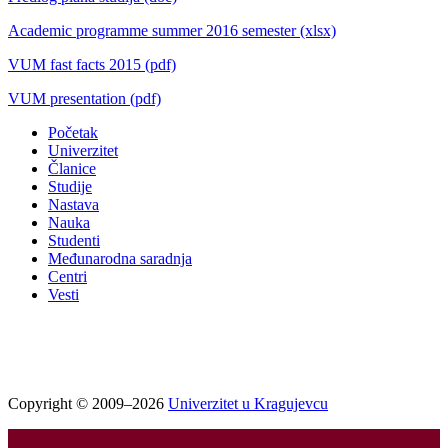
Academic programme summer 2016 semester
(xlsx)
VUM fast facts 2015
(pdf)
VUM presentation
(pdf)
Početak
Univerzitet
Članice
Studije
Nastava
Nauka
Studenti
Međunarodna saradnja
Centri
Vesti
Copyright © 2009–2026
Univerzitet u Kragujevcu