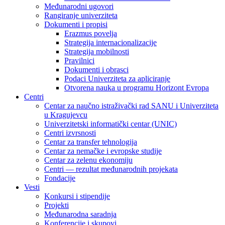
Međunarodni ugovori
Rangiranje univerziteta
Dokumenti i propisi
Erazmus povelja
Strategija internacionalizacije
Strategija mobilnosti
Pravilnici
Dokumenti i obrasci
Podaci Univerziteta za apliciranje
Otvorena nauka u programu Horizont Evropa
Centri
Centar za naučno istraživački rad SANU i Univerziteta
u Kragujevcu
Univerzitetski informatički centar (UNIC)
Centri izvrsnosti
Centar za transfer tehnologija
Centar za nemačke i evropske studije
Centar za zelenu ekonomiju
Centri — rezultat međunarodnih projekata
Fondacije
Vesti
Konkursi i stipendije
Projekti
Međunarodna saradnja
Konferencije i skupovi