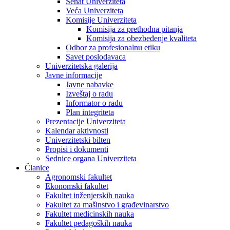
Senat Univerziteta
Veća Univerziteta
Komisije Univerziteta
Komisija za prethodna pitanja
Komisija za obezbeđenje kvaliteta
Odbor za profesionalnu etiku
Savet poslodavaca
Univerzitetska galerija
Javne informacije
Javne nabavke
Izveštaj o radu
Informator o radu
Plan integriteta
Prezentacije Univerziteta
Kalendar aktivnosti
Univerzitetski bilten
Propisi i dokumenti
Sednice organa Univerziteta
Članice
Agronomski fakultet
Ekonomski fakultet
Fakultet inženjerskih nauka
Fakultet za mašinstvo i građevinarstvo
Fakultet medicinskih nauka
Fakultet pedagoških nauka