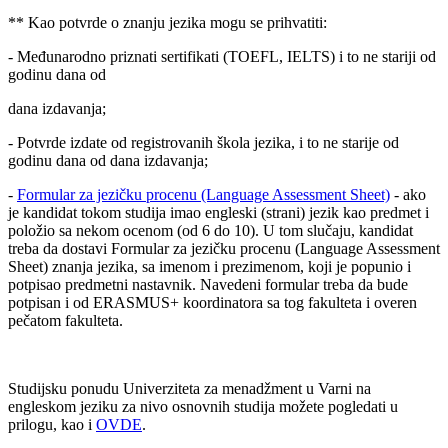
** Kao potvrde o znanju jezika mogu se prihvatiti:
- Međunarodno priznati sertifikati (TOEFL, IELTS) i to ne stariji od
godinu dana od
dana izdavanja;
- Potvrde izdate od registrovanih škola jezika, i to ne starije od
godinu dana od dana izdavanja;
-
Formular za jezičku procenu (Language Assessment Sheet)
- ako
je kandidat tokom studija imao engleski (strani) jezik kao predmet i
položio sa nekom ocenom (od 6 do 10). U tom slučaju, kandidat
treba da dostavi Formular za jezičku procenu (Language Assessment
Sheet) znanja jezika, sa imenom i prezimenom, koji je popunio i
potpisao predmetni nastavnik. Navedeni formular treba da bude
potpisan i od ERASMUS+ koordinatora sa tog fakulteta i overen
pečatom fakulteta.
Studijsku ponudu Univerziteta za menadžment u Varni na
engleskom jeziku za nivo osnovnih studija možete pogledati u
prilogu, kao i
OVDE
.