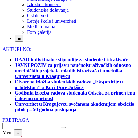
Izložbe i koncerti
Studentska dešavanja
Ostale vesti
Letnje škole i univerziteti
Mediji o nama
Foto galerija
☰
AKTUELNO:
DAAD individualne stipendije za studente i istraživače
JAVNI POZIV za prijavu naučnoistraživačkih odnosno
umetničkih projekata mladih istraživača i umetnika
Univerziteta u Kragujevcu
Otvorena izložba studentskih radova „Ekspozicije u
arhitekturi“ u Kući Đure Jakšića
Godišnja izložba radova studenata Odseka za primenjenu
i likovnu umetnost
Univerzitet u Kragujevcu svečanom akademijom obeležio
jubilej – 50 godina postojanja
PRETRAGA
Meni
✕