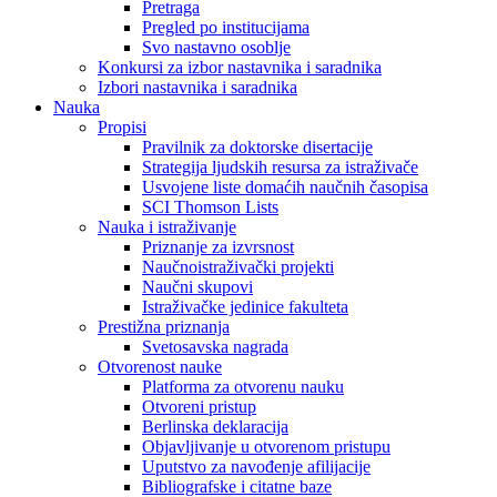
Pretraga
Pregled po institucijama
Svo nastavno osoblje
Konkursi za izbor nastavnika i saradnika
Izbori nastavnika i saradnika
Nauka
Propisi
Pravilnik za doktorske disertacije
Strategija ljudskih resursa za istraživače
Usvojene liste domaćih naučnih časopisa
SCI Thomson Lists
Nauka i istraživanje
Priznanje za izvrsnost
Naučnoistraživački projekti
Naučni skupovi
Istraživačke jedinice fakulteta
Prestižna priznanja
Svetosavska nagrada
Otvorenost nauke
Platforma za otvorenu nauku
Otvoreni pristup
Berlinska deklaracija
Objavljivanje u otvorenom pristupu
Uputstvo za navođenje afilijacije
Bibliografske i citatne baze