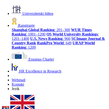
Univerzitetski bilten
Rangiranje
Shanghai Global Ranking
: 201–300
WUR Times
Ranking
: 1001–1200
QS World University Rankings
:
1201–1400
U.S. News Ranking
: 966
SCImago Journal &
Country Rank
RankPro World
: 649
URAP World
Ranking
: 1209
Erasmus Charter
HR Excellence in Research
Webmail
Kontakt
Jezik