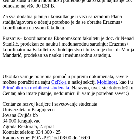
želi da sluša u toku mobilnosti potrebno je da sakupi najmanje 20,
odnosno najviše 30 ESPB.
Za sva dodatna pitanja i konsultacije u vezi sa izradom Plana
studija/ugovora o učenju potrebno je da se obratite Erazmus+
koordinatoru na svom fakultetu.
Erazmus+ koordinator na Ekonomskom fakultetu je doc. dr Nenad
Stanišić, prodekan za nauku i međunarodnu saradnju; Erazmus+
koordinator na Fakultetu za hotelijerstvo i turizam je doc. dr Marija
Mandarić, prodekan za nauku i međunarodnu saradnju.
Ukoliko vam je potrebna pomoć u pripremi dokumenata, savete
možete potražiti na sajtu
CzRk-a
u našoj sekciji
Mobilnost
, kao i u
Priručniku za mobilnost studenata
. Naravno, uvek ste dobrodošli u
Centar, ako imate pitanje, nedoumicu ili vam je potreban savet :)
Centar za razvoj karijere i savetovanje studenata
Univerziteta u Kragujevcu
Jovana Cvijića bb
34 000 Kragujevac
Zgrada Rektorata, 2. sprat
Kontakt telefon: 034 300 425
Radno vreme: PON-PET od 08:00 do 16:00