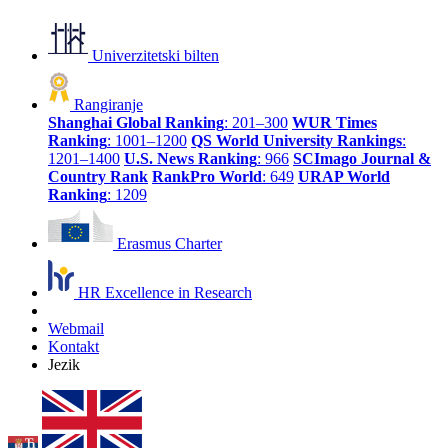
Univerzitetski bilten
Rangiranje
Shanghai Global Ranking
: 201–300
WUR Times
Ranking
: 1001–1200
QS World University Rankings
:
1201–1400
U.S. News Ranking
: 966
SCImago Journal &
Country Rank
RankPro World
: 649
URAP World
Ranking
: 1209
Erasmus Charter
HR Excellence in Research
Webmail
Kontakt
Jezik