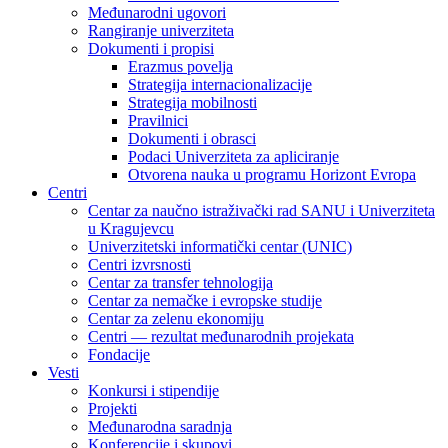
Međunarodni ugovori
Rangiranje univerziteta
Dokumenti i propisi
Erazmus povelja
Strategija internacionalizacije
Strategija mobilnosti
Pravilnici
Dokumenti i obrasci
Podaci Univerziteta za apliciranje
Otvorena nauka u programu Horizont Evropa
Centri
Centar za naučno istraživački rad SANU i Univerziteta
u Kragujevcu
Univerzitetski informatički centar (UNIC)
Centri izvrsnosti
Centar za transfer tehnologija
Centar za nemačke i evropske studije
Centar za zelenu ekonomiju
Centri — rezultat međunarodnih projekata
Fondacije
Vesti
Konkursi i stipendije
Projekti
Međunarodna saradnja
Konferencije i skupovi