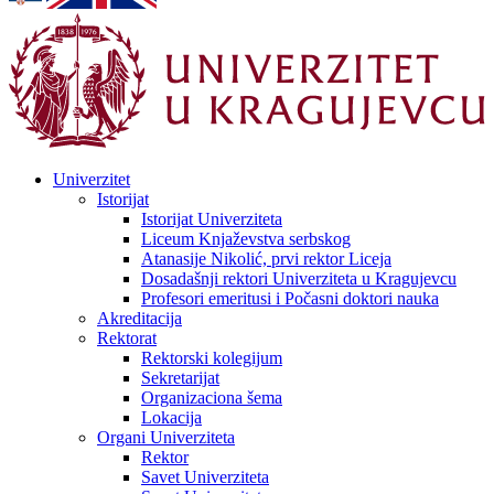
Univerzitet
Istorijat
Istorijat Univerziteta
Liceum Knjaževstva serbskog
Atanasije Nikolić, prvi rektor Liceja
Dosadašnji rektori Univerziteta u Kragujevcu
Profesori emeritusi i Počasni doktori nauka
Akreditacija
Rektorat
Rektorski kolegijum
Sekretarijat
Organizaciona šema
Lokacija
Organi Univerziteta
Rektor
Savet Univerziteta