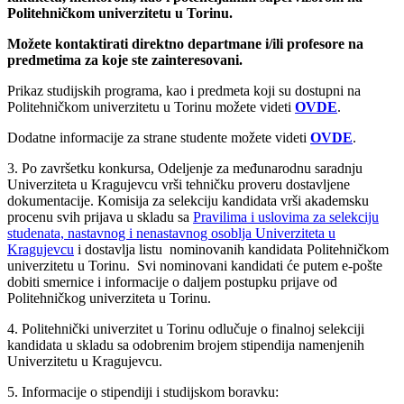
Politehničkom univerzitetu u Torinu.
Možete kontaktirati direktno departmane i/ili profesore na
predmetima za koje ste zainteresovani.
Prikaz studijskih programa, kao i predmeta koji su dostupni na
Politehničkom univerzitetu u Torinu možete videti
OVDE
.
Dodatne informacije za strane studente možete videti
OVDE
.
3. Po završetku konkursa, Odeljenje za međunarodnu saradnju
Univerziteta u Kragujevcu vrši tehničku proveru dostavljene
dokumentacije. Komisija za selekciju kandidata vrši akademsku
procenu svih prijava u skladu sa
Pravilima i uslovima za selekciju
studenata, nastavnog i nenastavnog osoblja Univerziteta u
Kragujevcu
i dostavlja listu nominovanih kandidata Politehničkom
univerzitetu u Torinu. Svi nominovani kandidati će putem e-pošte
dobiti smernice i informacije o daljem postupku prijave od
Politehničkog univerziteta u Torinu.
4. Politehnički univerzitet u Torinu odlučuje o finalnoj selekciji
kandidata u skladu sa odobrenim brojem stipendija namenjenih
Univerzitetu u Kragujevcu.
5. Informacije o stipendiji i studijskom boravku: