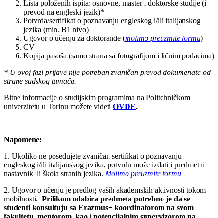
Lista položenih ispita: osnovne, master i doktorske studije (i
prevod na engleski jezik)*
Potvrda/sertifikat o poznavanju engleskog i/ili italijanskog
jezika (min. B1 nivo)
Ugovor o učenju za doktorande (
molimo preuzmite formu
)
CV
Kopija pasoša (samo strana sa fotografijom i ličnim podacima)
* U ovoj fazi prijave nije potreban zvaničan prevod dokumenata od
strane sudskog tumača.
Bitne informacije o studijskim programima na Politehničkom
univerzitetu u Torinu možete videti
OVDE
.
Napomene:
1. Ukoliko ne posedujete zvaničan sertifikat o poznavanju
engleskog i/ili italijanskog jezika, potvrdu može izdati i predmetni
nastavnik ili škola stranih jezika.
Molimo preuzmite formu
.
2. Ugovor o učenju je predlog vaših akademskih aktivnosti tokom
mobilnosti.
Prilikom odabira predmeta potrebno je da se
studenti konsultuju sa Erazmus+ koordinatorom na svom
fakultetu, mentorom, kao i potencijalnim supervizorom na