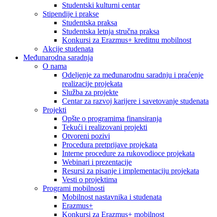
Studentski kulturni centar
Stipendije i prakse
Studentska praksa
Studentska letnja stručna praksa
Konkursi za Erazmus+ kreditnu mobilnost
Akcije studenata
Međunarodna saradnja
O nama
Odeljenje za međunarodnu saradnju i praćenje
realizacije projekata
Služba za projekte
Centar za razvoj karijere i savetovanje studenata
Projekti
Opšte o programima finansiranja
Tekući i realizovani projekti
Otvoreni pozivi
Procedura pretprijave projekata
Interne procedure za rukovodioce projekata
Webinari i prezentacije
Resursi za pisanje i implementaciju projekata
Vesti o projektima
Programi mobilnosti
Mobilnost nastavnika i studenata
Erazmus+
Konkursi za Erazmus+ mobilnost