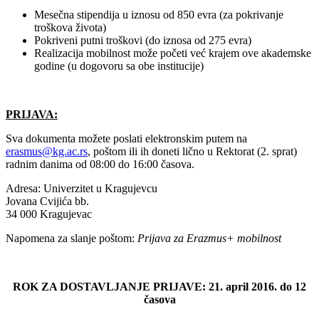
Mesečna stipendija u iznosu od 850 evra (za pokrivanje
troškova života)
Pokriveni putni troškovi (do iznosa od 275 evra)
Realizacija mobilnost može početi već krajem ove akademske
godine (u dogovoru sa obe institucije)
PRIJAVA:
Sva dokumenta možete poslati elektronskim putem na
erasmus@kg.ac.rs
, poštom ili ih doneti lično u Rektorat (2. sprat)
radnim danima od 08:00 do 16:00 časova.
Adresa: Univerzitet u Kragujevcu
Jovana Cvijića bb.
34 000 Kragujevac
Napomena za slanje poštom:
Prijava za Erazmus+ mobilnost
ROK ZA DOSTAVLJANJE PRIJAVE: 21. april 2016. do 12
časova