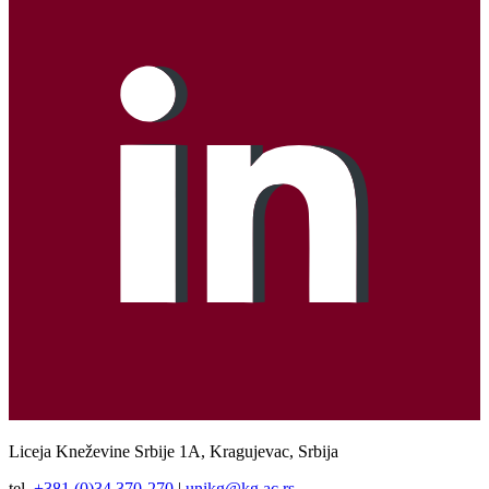
Liceja Kneževine Srbije 1A, Kragujevac, Srbija
tel.
+381 (0)34 370-270
|
unikg@kg.ac.rs