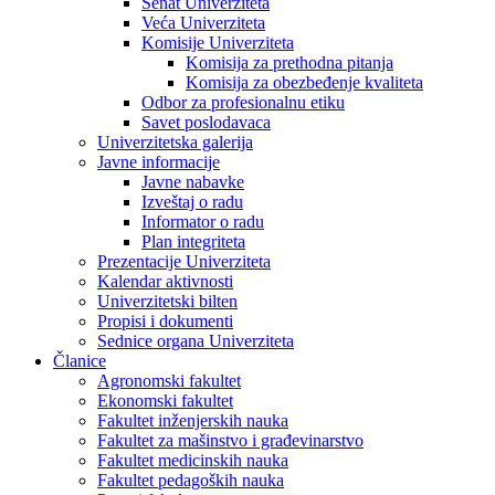
Senat Univerziteta
Veća Univerziteta
Komisije Univerziteta
Komisija za prethodna pitanja
Komisija za obezbeđenje kvaliteta
Odbor za profesionalnu etiku
Savet poslodavaca
Univerzitetska galerija
Javne informacije
Javne nabavke
Izveštaj o radu
Informator o radu
Plan integriteta
Prezentacije Univerziteta
Kalendar aktivnosti
Univerzitetski bilten
Propisi i dokumenti
Sednice organa Univerziteta
Članice
Agronomski fakultet
Ekonomski fakultet
Fakultet inženjerskih nauka
Fakultet za mašinstvo i građevinarstvo
Fakultet medicinskih nauka
Fakultet pedagoških nauka