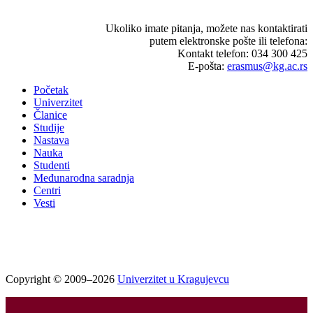
Ukoliko imate pitanja, možete nas kontaktirati
putem elektronske pošte ili telefona:
Kontakt telefon: 034 300 425
E-pošta:
erasmus@kg.ac.rs
Početak
Univerzitet
Članice
Studije
Nastava
Nauka
Studenti
Međunarodna saradnja
Centri
Vesti
Copyright © 2009–2026
Univerzitet u Kragujevcu