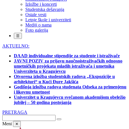
Izložbe i koncerti
Studentska dešavanja
Ostale vesti
Letnje škole i univerziteti
Mediji o nama
Foto galerija
☰
AKTUELNO:
DAAD individualne stipendije za studente i istraživače
JAVNI POZIV za prijavu naučnoistraživačkih odnosno
umetničkih projekata mladih istraživača i umetnika
Univerziteta u Kragujevcu
Otvorena izložba studentskih radova „Ekspozicije u
arhitekturi“ u Kući Đure Jakšića
Godišnja izložba radova studenata Odseka za primenjenu
i likovnu umetnost
Univerzitet u Kragujevcu svečanom akademijom obeležio
jubilej – 50 godina postojanja
PRETRAGA
Meni
✕