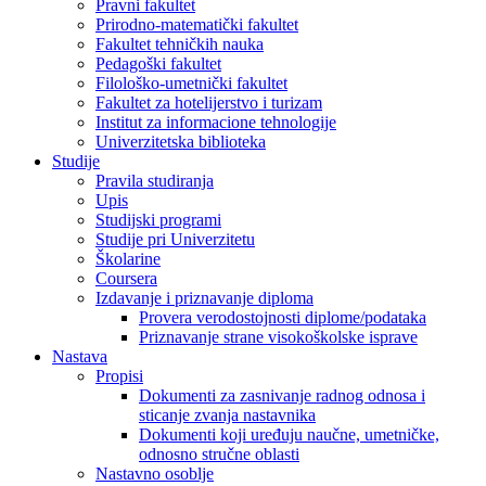
Pravni fakultet
Prirodno-matematički fakultet
Fakultet tehničkih nauka
Pedagoški fakultet
Filološko-umetnički fakultet
Fakultet za hotelijerstvo i turizam
Institut za informacione tehnologije
Univerzitetska biblioteka
Studije
Pravila studiranja
Upis
Studijski programi
Studije pri Univerzitetu
Školarine
Coursera
Izdavanje i priznavanje diploma
Provera verodostojnosti diplome/podataka
Priznavanje strane visokoškolske isprave
Nastava
Propisi
Dokumenti za zasnivanje radnog odnosa i
sticanje zvanja nastavnika
Dokumenti koji uređuju naučne, umetničke,
odnosno stručne oblasti
Nastavno osoblje