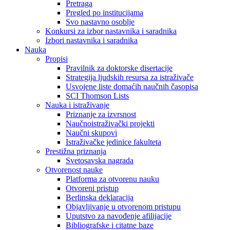
Pretraga
Pregled po institucijama
Svo nastavno osoblje
Konkursi za izbor nastavnika i saradnika
Izbori nastavnika i saradnika
Nauka
Propisi
Pravilnik za doktorske disertacije
Strategija ljudskih resursa za istraživače
Usvojene liste domaćih naučnih časopisa
SCI Thomson Lists
Nauka i istraživanje
Priznanje za izvrsnost
Naučnoistraživački projekti
Naučni skupovi
Istraživačke jedinice fakulteta
Prestižna priznanja
Svetosavska nagrada
Otvorenost nauke
Platforma za otvorenu nauku
Otvoreni pristup
Berlinska deklaracija
Objavljivanje u otvorenom pristupu
Uputstvo za navođenje afilijacije
Bibliografske i citatne baze