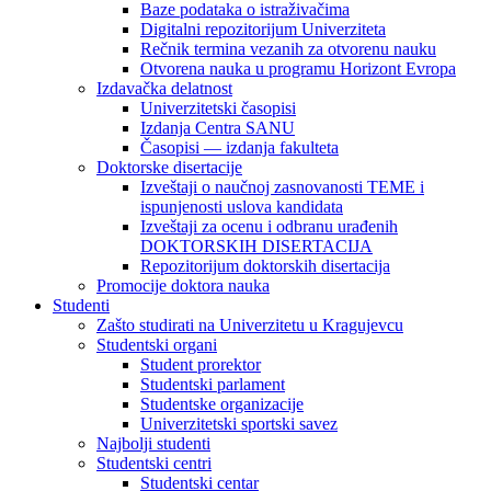
Baze podataka o istraživačima
Digitalni repozitorijum Univerziteta
Rečnik termina vezanih za otvorenu nauku
Otvorena nauka u programu Horizont Evropa
Izdavačka delatnost
Univerzitetski časopisi
Izdanja Centra SANU
Časopisi — izdanja fakulteta
Doktorske disertacije
Izveštaji o naučnoj zasnovanosti TEME i
ispunjenosti uslova kandidata
Izveštaji za ocenu i odbranu urađenih
DOKTORSKIH DISERTACIJA
Repozitorijum doktorskih disertacija
Promocije doktora nauka
Studenti
Zašto studirati na Univerzitetu u Kragujevcu
Studentski organi
Student prorektor
Studentski parlament
Studentske organizacije
Univerzitetski sportski savez
Najbolji studenti
Studentski centri
Studentski centar