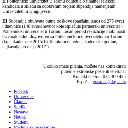
II
Politehnički univerzitet u Torinu odlučuje o finalnoj selekciji
kandidata u skladu sa odobrenim brojem stipendija namenjenih
Univerzitetu u Kragujevcu.
III
Stipendija obuhvata putne troškove (paušalni iznos od 275 evra)
i dnevnice (140 evra/dnevno) koje isplaćuje partnerski univerzitet –
Politehnički univerzitet u Torinu. Tačan period realizacije mobilnosti
biće naknadno dogovoren sa Politehničkim univerzitetom u Torinu
(kraj akademske 2015/16. ili tokom naredne akademske godine,
najkasnije do maja 2017.)
Ukoliko imate pitanja, možete nas kontaktirati
putem elektronske pošte ili telefona:
Kontakt telefon: 034 300 425
E-pošta:
erasmus@kg.ac.rs
Početak
Univerzitet
Članice
Studije
Nastava
Nauka
Studenti
Međunarodna saradnja