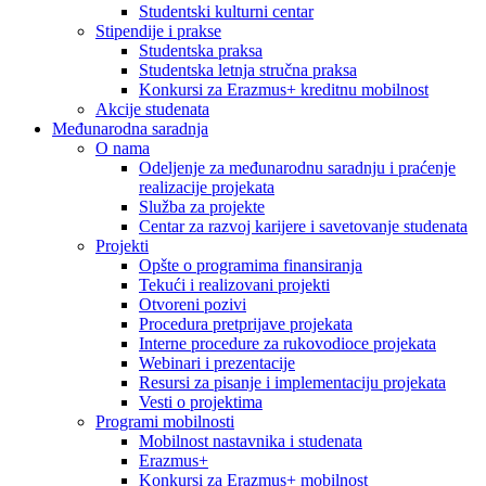
Studentski kulturni centar
Stipendije i prakse
Studentska praksa
Studentska letnja stručna praksa
Konkursi za Erazmus+ kreditnu mobilnost
Akcije studenata
Međunarodna saradnja
O nama
Odeljenje za međunarodnu saradnju i praćenje
realizacije projekata
Služba za projekte
Centar za razvoj karijere i savetovanje studenata
Projekti
Opšte o programima finansiranja
Tekući i realizovani projekti
Otvoreni pozivi
Procedura pretprijave projekata
Interne procedure za rukovodioce projekata
Webinari i prezentacije
Resursi za pisanje i implementaciju projekata
Vesti o projektima
Programi mobilnosti
Mobilnost nastavnika i studenata
Erazmus+
Konkursi za Erazmus+ mobilnost