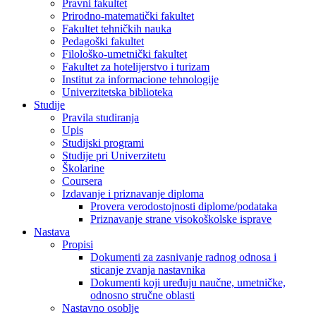
Pravni fakultet
Prirodno-matematički fakultet
Fakultet tehničkih nauka
Pedagoški fakultet
Filološko-umetnički fakultet
Fakultet za hotelijerstvo i turizam
Institut za informacione tehnologije
Univerzitetska biblioteka
Studije
Pravila studiranja
Upis
Studijski programi
Studije pri Univerzitetu
Školarine
Coursera
Izdavanje i priznavanje diploma
Provera verodostojnosti diplome/podataka
Priznavanje strane visokoškolske isprave
Nastava
Propisi
Dokumenti za zasnivanje radnog odnosa i
sticanje zvanja nastavnika
Dokumenti koji uređuju naučne, umetničke,
odnosno stručne oblasti
Nastavno osoblje