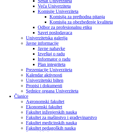
Senat Univerziteta
Veća Univerziteta
Komisije Univerziteta
Komisija za prethodna pitanja
Komisija za obezbeđenje kvaliteta
Odbor za profesionalnu etiku
Savet poslodavaca
Univerzitetska galerija
Javne informacije
Javne nabavke
Izveštaj o radu
Informator o radu
Plan integriteta
Prezentacije Univerziteta
Kalendar aktivnosti
Univerzitetski bilten
Propisi i dokumenti
Sednice organa Univerziteta
Članice
Agronomski fakultet
Ekonomski fakultet
Fakultet inženjerskih nauka
Fakultet za mašinstvo i građevinarstvo
Fakultet medicinskih nauka
Fakultet pedagoških nauka