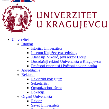
Univerzitet
Istorijat
Istorijat Univerziteta
Liceum Knjaževstva serbskog
Atanasije Nikolić, prvi rektor Liceja
Dosadašnji rektori Univerziteta u Kragujevcu
Profesori emeritusi i Počasni doktori nauka
Akreditacija
Rektorat
Rektorski kolegijum
Sekretarijat
Organizaciona šema
Lokacija
Organi Univerziteta
Rektor
Savet Univerziteta