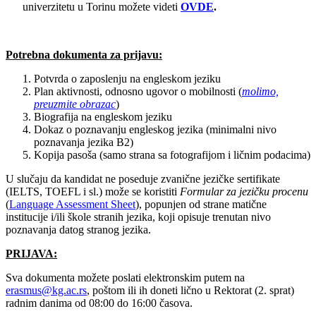
univerzitetu u Torinu možete videti
OVDE
.
Potrebna dokumenta za prijavu:
Potvrda o zaposlenju na engleskom jeziku
Plan aktivnosti, odnosno ugovor o mobilnosti (
molimo,
preuzmite obrazac
)
Biografija na engleskom jeziku
Dokaz o poznavanju engleskog jezika (minimalni nivo
poznavanja jezika B2)
Kopija pasoša (samo strana sa fotografijom i ličnim podacima)
U slučaju da kandidat ne poseduje zvanične jezičke sertifikate
(IELTS, TOEFL i sl.) može se koristiti
Formular za jezičku procenu
(
Language Assessment Sheet
), popunjen od strane matične
institucije i/ili škole stranih jezika, koji opisuje trenutan nivo
poznavanja datog stranog jezika.
PRIJAVA:
Sva dokumenta možete poslati elektronskim putem na
erasmus@kg.ac.rs
, poštom ili ih doneti lično u Rektorat (2. sprat)
radnim danima od 08:00 do 16:00 časova.