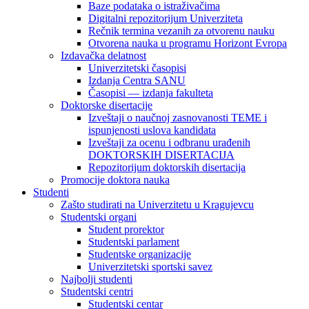
Baze podataka o istraživačima
Digitalni repozitorijum Univerziteta
Rečnik termina vezanih za otvorenu nauku
Otvorena nauka u programu Horizont Evropa
Izdavačka delatnost
Univerzitetski časopisi
Izdanja Centra SANU
Časopisi — izdanja fakulteta
Doktorske disertacije
Izveštaji o naučnoj zasnovanosti TEME i
ispunjenosti uslova kandidata
Izveštaji za ocenu i odbranu urađenih
DOKTORSKIH DISERTACIJA
Repozitorijum doktorskih disertacija
Promocije doktora nauka
Studenti
Zašto studirati na Univerzitetu u Kragujevcu
Studentski organi
Student prorektor
Studentski parlament
Studentske organizacije
Univerzitetski sportski savez
Najbolji studenti
Studentski centri
Studentski centar