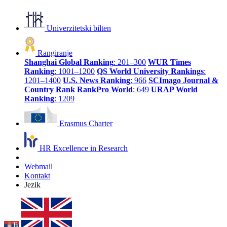
Univerzitetski bilten
Rangiranje
Shanghai Global Ranking
: 201–300
WUR Times
Ranking
: 1001–1200
QS World University Rankings
:
1201–1400
U.S. News Ranking
: 966
SCImago Journal &
Country Rank
RankPro World
: 649
URAP World
Ranking
: 1209
Erasmus Charter
HR Excellence in Research
Webmail
Kontakt
Jezik