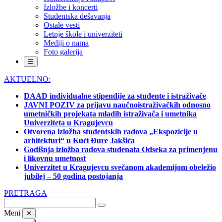
Izložbe i koncerti
Studentska dešavanja
Ostale vesti
Letnje škole i univerziteti
Mediji o nama
Foto galerija
☰
AKTUELNO:
DAAD individualne stipendije za studente i istraživače
JAVNI POZIV za prijavu naučnoistraživačkih odnosno
umetničkih projekata mladih istraživača i umetnika
Univerziteta u Kragujevcu
Otvorena izložba studentskih radova „Ekspozicije u
arhitekturi“ u Kući Đure Jakšića
Godišnja izložba radova studenata Odseka za primenjenu
i likovnu umetnost
Univerzitet u Kragujevcu svečanom akademijom obeležio
jubilej – 50 godina postojanja
PRETRAGA
Meni
✕