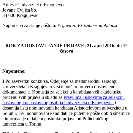
Adresa: Univerzitet u Kragujevcu
Jovana Cvijića bb.
34 000 Kragujevac
Napomena za slanje poštom:
Prijava za Erazmus+ mobilnost
ROK ZA DOSTAVLJANJE PRIJAVE: 21. april 2016. do 12
časova
Napomene:
I
Po završetku konkursa, Odeljenje za međunarodnu saradnju
Univerziteta u Kragujevcu vrši tehničku proveru dostavljene
dokumentacije. Komisija za selekciju kandidata vrši akademsku
procenu svih prijava u skladu sa
Pravilima i uslovima za selekciju
nastavnog i nenastavnog osoblja Univerziteta u Kragujevcu
i
dostavlja listu nominovanih kandidata Aristotelovom univerzitetu u
Solunu. Svi nominovani kandidati će putem e-pošte dobiti smernice
i informacije o daljem postupku prijave od Politehničkog
univerziteta u Torinu.