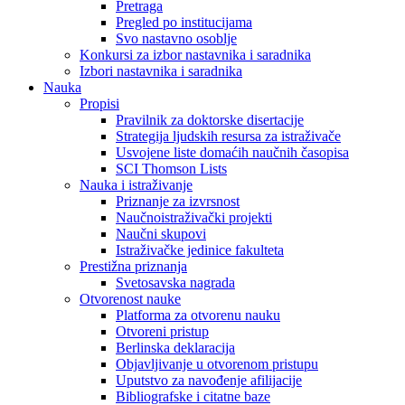
Pretraga
Pregled po institucijama
Svo nastavno osoblje
Konkursi za izbor nastavnika i saradnika
Izbori nastavnika i saradnika
Nauka
Propisi
Pravilnik za doktorske disertacije
Strategija ljudskih resursa za istraživače
Usvojene liste domaćih naučnih časopisa
SCI Thomson Lists
Nauka i istraživanje
Priznanje za izvrsnost
Naučnoistraživački projekti
Naučni skupovi
Istraživačke jedinice fakulteta
Prestižna priznanja
Svetosavska nagrada
Otvorenost nauke
Platforma za otvorenu nauku
Otvoreni pristup
Berlinska deklaracija
Objavljivanje u otvorenom pristupu
Uputstvo za navođenje afilijacije
Bibliografske i citatne baze