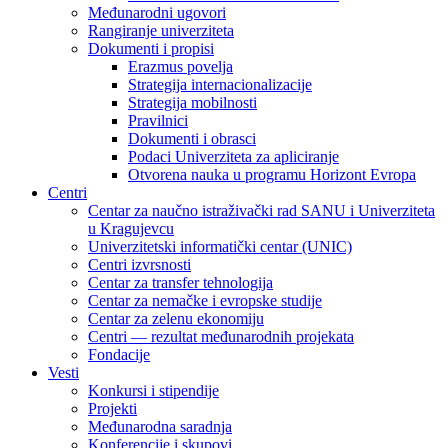
Međunarodni ugovori
Rangiranje univerziteta
Dokumenti i propisi
Erazmus povelja
Strategija internacionalizacije
Strategija mobilnosti
Pravilnici
Dokumenti i obrasci
Podaci Univerziteta za apliciranje
Otvorena nauka u programu Horizont Evropa
Centri
Centar za naučno istraživački rad SANU i Univerziteta
u Kragujevcu
Univerzitetski informatički centar (UNIC)
Centri izvrsnosti
Centar za transfer tehnologija
Centar za nemačke i evropske studije
Centar za zelenu ekonomiju
Centri — rezultat međunarodnih projekata
Fondacije
Vesti
Konkursi i stipendije
Projekti
Međunarodna saradnja
Konferencije i skupovi