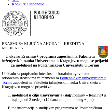
Konkursi i stipendije
ERASMUS+ KLJUČNA AKCIJA 1 – KREDITNA
MOBILNOST
U okviru Erazmus+ programa zaposleni na Fakultetu
inženjerskih nauka Univerziteta u Kragujevcu mogu se prijaviti
za mobilnost na Politehničkom Univerzitetu u Torinu
U skladu sa potpisanim inter-institucionalnim ugovorom i
odobrenim sredstvima za razmenu sa
Politehničkim univerzitetom u
Torinu
zaposleni na Fakultetu inženjerskih nauka Univerziteta u
Kragujevcu mogu se prijaviti za:
mobilnost u cilju usavršavanja
(
staff mobility – t
raining
)
u
trajanju od 2 nedelje (14 dana ukupno: trening + put).
Bitne informacije o studijskim programima na Politehničkom