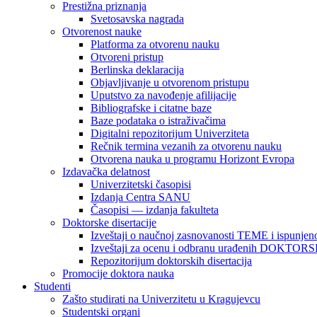
Prestižna priznanja
Svetosavska nagrada
Otvorenost nauke
Platforma za otvorenu nauku
Otvoreni pristup
Berlinska deklaracija
Objavljivanje u otvorenom pristupu
Uputstvo za navođenje afilijacije
Bibliografske i citatne baze
Baze podataka o istraživačima
Digitalni repozitorijum Univerziteta
Rečnik termina vezanih za otvorenu nauku
Otvorena nauka u programu Horizont Evropa
Izdavačka delatnost
Univerzitetski časopisi
Izdanja Centra SANU
Časopisi — izdanja fakulteta
Doktorske disertacije
Izveštaji o naučnoj zasnovanosti TEME i ispunjeno
Izveštaji za ocenu i odbranu urađenih DOKT
Repozitorijum doktorskih disertacija
Promocije doktora nauka
Studenti
Zašto studirati na Univerzitetu u Kragujevcu
Studentski organi