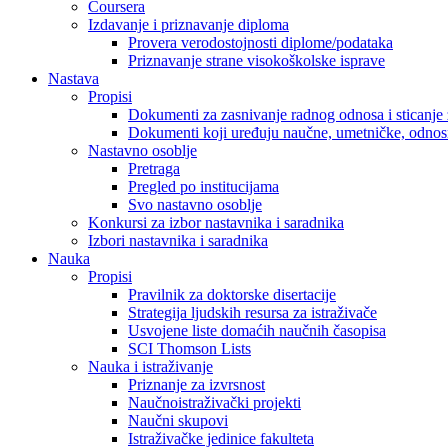
Coursera
Izdavanje i priznavanje diploma
Provera verodostojnosti diplome/podataka
Priznavanje strane visokoškolske isprave
Nastava
Propisi
Dokumenti za zasnivanje radnog odnosa i sticanje 
Dokumenti koji uređuju naučne, umetničke, odnosn
Nastavno osoblje
Pretraga
Pregled po institucijama
Svo nastavno osoblje
Konkursi za izbor nastavnika i saradnika
Izbori nastavnika i saradnika
Nauka
Propisi
Pravilnik za doktorske disertacije
Strategija ljudskih resursa za istraživače
Usvojene liste domaćih naučnih časopisa
SCI Thomson Lists
Nauka i istraživanje
Priznanje za izvrsnost
Naučnoistraživački projekti
Naučni skupovi
Istraživačke jedinice fakulteta