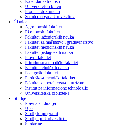
Kalendar aktivnosti
Univerzitetski bilten
Propisi i dokumenti
Sednice organa Univerziteta
Članice
Agronomski fakultet
Ekonomski fakultet
Fakultet inženjerskih nauka
Fakultet za mašinstvo i građevinarstvo
Fakultet medicinskih nauka
Fakultet pedagoških nauka
Pravni fakultet
Prirodno-matematički fakultet
Fakultet tehničkih nauka
Pedagoški fakultet
Filološko-umetnički fakultet
Fakultet za hotelijerstvo i turizam
Institut za informacione tehnologije
Univerzitetska biblioteka
Studije
Pravila studiranja
Upis
Studijski programi
Studije pri Univerzitetu
Školarine