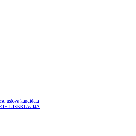
sti uslova kandidata
ORSKIH DISERTACIJA