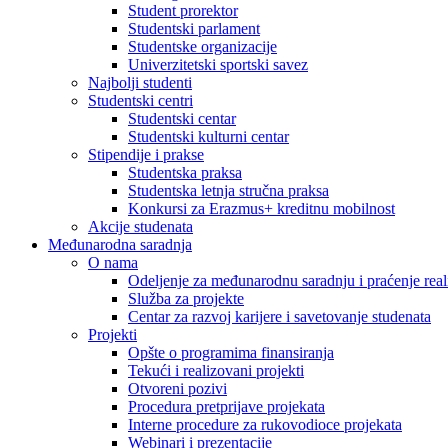
Student prorektor
Studentski parlament
Studentske organizacije
Univerzitetski sportski savez
Najbolji studenti
Studentski centri
Studentski centar
Studentski kulturni centar
Stipendije i prakse
Studentska praksa
Studentska letnja stručna praksa
Konkursi za Erazmus+ kreditnu mobilnost
Akcije studenata
Međunarodna saradnja
O nama
Odeljenje za međunarodnu saradnju i praćenje reali
Služba za projekte
Centar za razvoj karijere i savetovanje studenata
Projekti
Opšte o programima finansiranja
Tekući i realizovani projekti
Otvoreni pozivi
Procedura pretprijave projekata
Interne procedure za rukovodioce projekata
Webinari i prezentacije