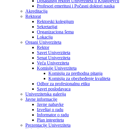
Dosadašnji rektori Univerziteta u Kragujevcu
Profesori emeritusi i Počasni doktori nauka
Akreditacija
Rektorat
Rektorski kolegijum
Sekretarijat
Organizaciona šema
Lokacija
Organi Univerziteta
Rektor
Savet Univerziteta
Senat Univerziteta
Veća Univerziteta
Komisije Univerziteta
Komisija za prethodna pitanja
Komisija za obezbeđenje kvaliteta
Odbor za profesionalnu etiku
Savet poslodavaca
Univerzitetska galerija
Javne informacije
Javne nabavke
Izveštaj o radu
Informator o radu
Plan integriteta
Prezentacije Univerziteta