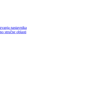
zvanja nastavnika
o stručne oblasti