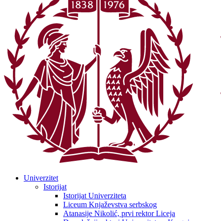
Univerzitet
Istorijat
Istorijat Univerziteta
Liceum Knjaževstva serbskog
Atanasije Nikolić, prvi rektor Liceja