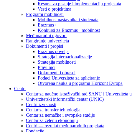
Resursi za pisanje i implementaciju projekata
Vesti o projektima
Programi mobilnosti
Mobilnost nastavnika i studenata
Erazmus+
Konkursi za Erazmus+ mobilnost
Međunarodni ugovori
Rangiranje univerziteta
Dokumenti i propisi
Erazmus povelja
Strategija internacionalizacije
Strategija mobilnosti
Pravilnici
Dokumenti i obrasci
Podaci Univerziteta za apliciranje
Otvorena nauka u programu Horizont Evropa
Centri
Centar za naučno istraživački rad SANU i Univerziteta 
Univerzitetski informatički centar (UNIC)
Centri izvrsnosti
Centar za transfer tehnologija
Centar za nemačke i evropske studije
Centar za zelenu ekonomiju
Centri — rezultat međunarodnih projekata
Fondacije