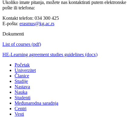
Ukoliko imate pitanja, možete nas kontaktirati putem elektronske
pošte ili telefona:
Kontakt telefon: 034 300 425
E-pošta:
erasmus@kg.ac.rs
Dokumenti
List of courses
(pdf)
HE-Learning agreement studies guidelines
(docx)
Početak
Univerzitet
Članice
Studije
Nastava
Nauka
Studenti
Međunarodna saradnja
Centri
Vesti