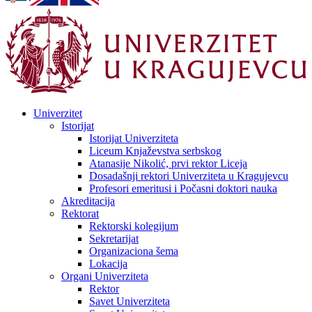
Univerzitet
Istorijat
Istorijat Univerziteta
Liceum Knjaževstva serbskog
Atanasije Nikolić, prvi rektor Liceja
Dosadašnji rektori Univerziteta u Kragujevcu
Profesori emeritusi i Počasni doktori nauka
Akreditacija
Rektorat
Rektorski kolegijum
Sekretarijat
Organizaciona šema
Lokacija
Organi Univerziteta
Rektor
Savet Univerziteta