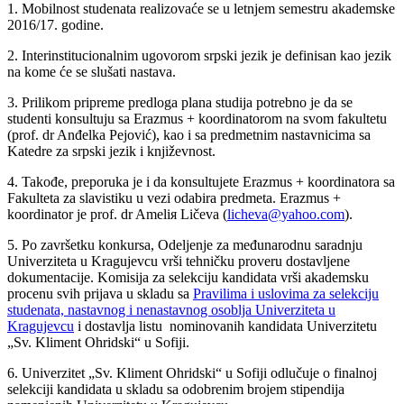
1. Mobilnost studenata realizovaće se u letnjem semestru akademske
2016/17. godine.
2. Interinstitucionalnim ugovorom srpski jezik je definisan kao jezik
na kome će se slušati nastava.
3. Prilikom pripreme predloga plana studija potrebno je da se
studenti konsultuju sa Erazmus + koordinatorom na svom fakultetu
(prof. dr Anđelka Pejović), kao i sa predmetnim nastavnicima sa
Katedre za srpski jezik i književnost.
4. Takođe, preporuka je i da konsultujete Erazmus + koordinatora sa
Fakulteta za slavistiku u vezi odabira predmeta. Erazmus +
koordinator je prof. dr Ameliя Ličeva (
licheva@yahoo.com
).
5. Po završetku konkursa, Odeljenje za međunarodnu saradnju
Univerziteta u Kragujevcu vrši tehničku proveru dostavljene
dokumentacije. Komisija za selekciju kandidata vrši akademsku
procenu svih prijava u skladu sa
Pravilima i uslovima za selekciju
studenata, nastavnog i nenastavnog osoblja Univerziteta u
Kragujevcu
i dostavlja listu nominovanih kandidata Univerzitetu
„Sv. Kliment Ohridski“ u Sofiji.
6. Univerzitet „Sv. Kliment Ohridski“ u Sofiji odlučuje o finalnoj
selekciji kandidata u skladu sa odobrenim brojem stipendija