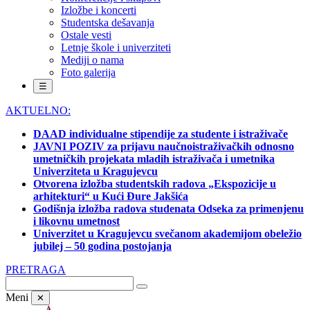
Izložbe i koncerti
Studentska dešavanja
Ostale vesti
Letnje škole i univerziteti
Mediji o nama
Foto galerija
☰
AKTUELNO:
DAAD individualne stipendije za studente i istraživače
JAVNI POZIV za prijavu naučnoistraživačkih odnosno
umetničkih projekata mladih istraživača i umetnika
Univerziteta u Kragujevcu
Otvorena izložba studentskih radova „Ekspozicije u
arhitekturi“ u Kući Đure Jakšića
Godišnja izložba radova studenata Odseka za primenjenu
i likovnu umetnost
Univerzitet u Kragujevcu svečanom akademijom obeležio
jubilej – 50 godina postojanja
PRETRAGA
Meni
✕