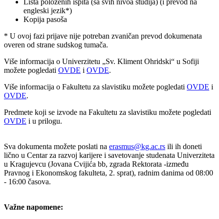
Lista položenih ispita (sa svih nivoa studija) (i prevod na
engleski jezik*)
Kopija pasoša
* U ovoj fazi prijave nije potreban zvaničan prevod dokumenata
overen od strane sudskog tumača.
Više informacija o Univerzitetu „Sv. Kliment Ohridski“ u Sofiji
možete pogledati
OVDE
i
OVDE
.
Više informacija o Fakultetu za slavistiku možete pogledati
OVDE
i
OVDE
.
Predmete koji se izvode na Fakultetu za slavistiku možete pogledati
OVDE
i u prilogu.
Sva dokumenta možete poslati na
erasmus@kg.ac.rs
ili ih doneti
lično u Centar za razvoj karijere i savetovanje studenata Univerziteta
u Kragujevcu (Jovana Cvijića bb, zgrada Rektorata -između
Pravnog i Ekonomskog fakulteta, 2. sprat), radnim danima od 08:00
- 16:00 časova.
Važne napomene: