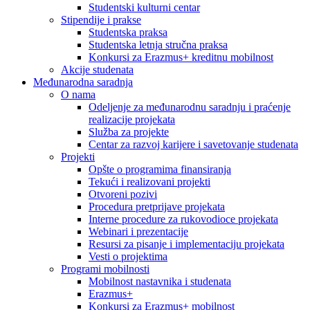
Studentski kulturni centar
Stipendije i prakse
Studentska praksa
Studentska letnja stručna praksa
Konkursi za Erazmus+ kreditnu mobilnost
Akcije studenata
Međunarodna saradnja
O nama
Odeljenje za međunarodnu saradnju i praćenje
realizacije projekata
Služba za projekte
Centar za razvoj karijere i savetovanje studenata
Projekti
Opšte o programima finansiranja
Tekući i realizovani projekti
Otvoreni pozivi
Procedura pretprijave projekata
Interne procedure za rukovodioce projekata
Webinari i prezentacije
Resursi za pisanje i implementaciju projekata
Vesti o projektima
Programi mobilnosti
Mobilnost nastavnika i studenata
Erazmus+
Konkursi za Erazmus+ mobilnost