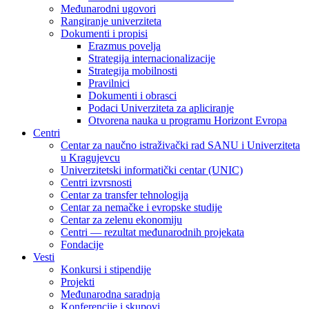
Međunarodni ugovori
Rangiranje univerziteta
Dokumenti i propisi
Erazmus povelja
Strategija internacionalizacije
Strategija mobilnosti
Pravilnici
Dokumenti i obrasci
Podaci Univerziteta za apliciranje
Otvorena nauka u programu Horizont Evropa
Centri
Centar za naučno istraživački rad SANU i Univerziteta
u Kragujevcu
Univerzitetski informatički centar (UNIC)
Centri izvrsnosti
Centar za transfer tehnologija
Centar za nemačke i evropske studije
Centar za zelenu ekonomiju
Centri — rezultat međunarodnih projekata
Fondacije
Vesti
Konkursi i stipendije
Projekti
Međunarodna saradnja
Konferencije i skupovi