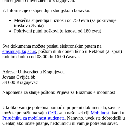
namenjenih Univerzitetu u Kragujevcu.
7. Informacije o stipendiji i studijskom boravku:
Mesečna stipendija u iznosu od 750 evra (za pokrivanje
troškova života)
Pokriveni putni troškovi (u iznosu od 180 evra)
Sva dokumenta možete poslati elektronskim putem na
erasmus@kg.ac.rs
, poštom ili ih doneti lično u Rektorat (2. sprat)
radnim danima od 08:00 do 16:00 časova.
Adresa: Univerzitet u Kragujevcu
Jovana Cvijića bb.
34 000 Kragujevac
Napomena za slanje poštom: Prijava za Erazmus + mobilnost
Ukoliko vam je potrebna pomoć u pripremi dokumenata, savete
možete potražiti na sajtu
CzRk
-a u našoj sekciji
Mobilnost
, kao i u
Priručniku za mobilnost studenata
. Naravno, uvek ste dobrodošli u
Centar, ako imate pitanje, nedoumicu ili vam je potreban savet.