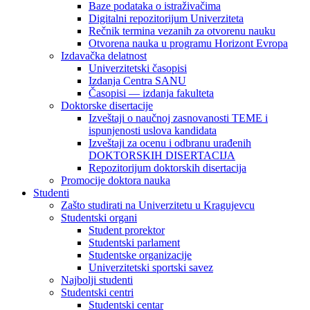
Baze podataka o istraživačima
Digitalni repozitorijum Univerziteta
Rečnik termina vezanih za otvorenu nauku
Otvorena nauka u programu Horizont Evropa
Izdavačka delatnost
Univerzitetski časopisi
Izdanja Centra SANU
Časopisi — izdanja fakulteta
Doktorske disertacije
Izveštaji o naučnoj zasnovanosti TEME i
ispunjenosti uslova kandidata
Izveštaji za ocenu i odbranu urađenih
DOKTORSKIH DISERTACIJA
Repozitorijum doktorskih disertacija
Promocije doktora nauka
Studenti
Zašto studirati na Univerzitetu u Kragujevcu
Studentski organi
Student prorektor
Studentski parlament
Studentske organizacije
Univerzitetski sportski savez
Najbolji studenti
Studentski centri
Studentski centar