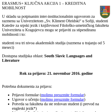
ERASMUS+ KLJUČNA AKCIJA 1 – KREDITNA
MOBILNOST
U skladu sa potpisanim inter-institucionalnim ugovorom za
razmenu sa Univerzitetom „Sv. Kliment Ohridski“ u Sofiji, studenti
Katedre za srpski jezik i književnost Filološko-umetničkog fakulteta
Univerziteta u Kragujevcu mogu se prijaviti za stipendiranu
mobilnosti i to:
studenti sva tri nivoa akademskih studija (razmena u trajanju od 5
meseci)
Dostupna studijska oblast:
South Slavic Languages and
Literature
Rok za prijavu: 21. novembar 2016. godine
Potrebna dokumenta za prijavu:
Prijavni formular (
molimo preuzmite formular
)
Ugovor o učenju (
molimo preuzmite formular
)
Potvrda sa fakulteta da ste redovan student (i prevod na
engleski jezik*)