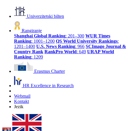
Univerzitetski bilten
Rangiranje
Shanghai Global Ranking
: 201–300
WUR Times
Ranking
: 1001–1200
QS World University Rankings
:
1201–1400
U.S. News Ranking
: 966
SCImago Journal &
Country Rank
RankPro World
: 649
URAP World
Ranking
: 1209
Erasmus Charter
HR Excellence in Research
Webmail
Kontakt
Jezik