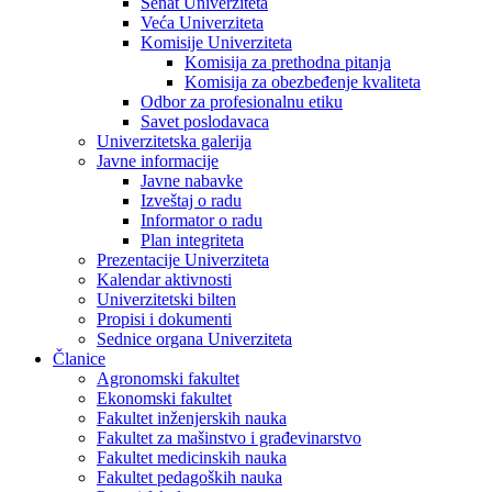
Senat Univerziteta
Veća Univerziteta
Komisije Univerziteta
Komisija za prethodna pitanja
Komisija za obezbeđenje kvaliteta
Odbor za profesionalnu etiku
Savet poslodavaca
Univerzitetska galerija
Javne informacije
Javne nabavke
Izveštaj o radu
Informator o radu
Plan integriteta
Prezentacije Univerziteta
Kalendar aktivnosti
Univerzitetski bilten
Propisi i dokumenti
Sednice organa Univerziteta
Članice
Agronomski fakultet
Ekonomski fakultet
Fakultet inženjerskih nauka
Fakultet za mašinstvo i građevinarstvo
Fakultet medicinskih nauka
Fakultet pedagoških nauka