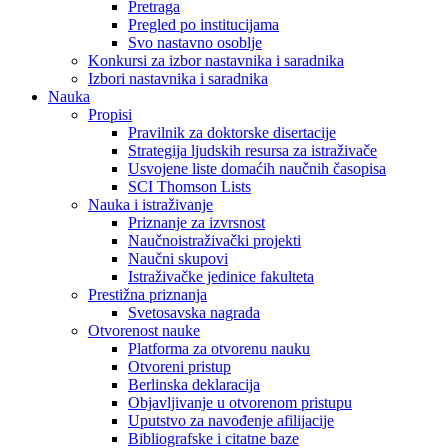
Pretraga
Pregled po institucijama
Svo nastavno osoblje
Konkursi za izbor nastavnika i saradnika
Izbori nastavnika i saradnika
Nauka
Propisi
Pravilnik za doktorske disertacije
Strategija ljudskih resursa za istraživače
Usvojene liste domaćih naučnih časopisa
SCI Thomson Lists
Nauka i istraživanje
Priznanje za izvrsnost
Naučnoistraživački projekti
Naučni skupovi
Istraživačke jedinice fakulteta
Prestižna priznanja
Svetosavska nagrada
Otvorenost nauke
Platforma za otvorenu nauku
Otvoreni pristup
Berlinska deklaracija
Objavljivanje u otvorenom pristupu
Uputstvo za navođenje afilijacije
Bibliografske i citatne baze