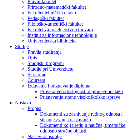
Pravni fakultet
Prirodno-matematički fakultet
Fakultet tehničkih nauka
Pedagoški fakultet
Filološko-umetnički fakultet
Fakultet za hotelijerstvo i turizam
Institut za informacione tehnologije
Univerzitetska biblioteka
Studije
Pravila studiranja
Upis
Studijski programi
Studije pri Univerzitetu
Školarine
Coursera
Izdavanje i priznavanje diploma
Provera verodostojnosti diplome/podataka
Priznavanje strane visokoškolske isprave
Nastava
Propisi
Dokumenti za zasnivanje radnog odnosa i
sticanje zvanja nastavnika
Dokumenti koji uređuju naučne, umetničke,
odnosno stručne oblasti
Nastavno osoblje