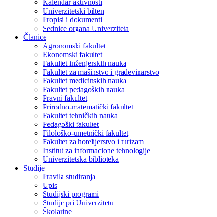
Kalendar aktivnosti
Univerzitetski bilten
Propisi i dokumenti
Sednice organa Univerziteta
Članice
Agronomski fakultet
Ekonomski fakultet
Fakultet inženjerskih nauka
Fakultet za mašinstvo i građevinarstvo
Fakultet medicinskih nauka
Fakultet pedagoških nauka
Pravni fakultet
Prirodno-matematički fakultet
Fakultet tehničkih nauka
Pedagoški fakultet
Filološko-umetnički fakultet
Fakultet za hotelijerstvo i turizam
Institut za informacione tehnologije
Univerzitetska biblioteka
Studije
Pravila studiranja
Upis
Studijski programi
Studije pri Univerzitetu
Školarine