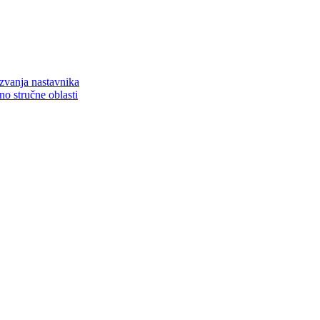
zvanja nastavnika
o stručne oblasti