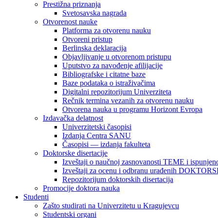
Prestižna priznanja
Svetosavska nagrada
Otvorenost nauke
Platforma za otvorenu nauku
Otvoreni pristup
Berlinska deklaracija
Objavljivanje u otvorenom pristupu
Uputstvo za navođenje afilijacije
Bibliografske i citatne baze
Baze podataka o istraživačima
Digitalni repozitorijum Univerziteta
Rečnik termina vezanih za otvorenu nauku
Otvorena nauka u programu Horizont Evropa
Izdavačka delatnost
Univerzitetski časopisi
Izdanja Centra SANU
Časopisi — izdanja fakulteta
Doktorske disertacije
Izveštaji o naučnoj zasnovanosti TEME i ispunjeno
Izveštaji za ocenu i odbranu urađenih DOKT
Repozitorijum doktorskih disertacija
Promocije doktora nauka
Studenti
Zašto studirati na Univerzitetu u Kragujevcu
Studentski organi