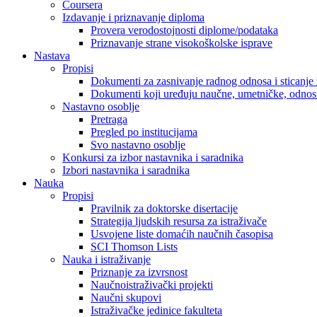
Coursera
Izdavanje i priznavanje diploma
Provera verodostojnosti diplome/podataka
Priznavanje strane visokoškolske isprave
Nastava
Propisi
Dokumenti za zasnivanje radnog odnosa i sticanje 
Dokumenti koji uređuju naučne, umetničke, odnosn
Nastavno osoblje
Pretraga
Pregled po institucijama
Svo nastavno osoblje
Konkursi za izbor nastavnika i saradnika
Izbori nastavnika i saradnika
Nauka
Propisi
Pravilnik za doktorske disertacije
Strategija ljudskih resursa za istraživače
Usvojene liste domaćih naučnih časopisa
SCI Thomson Lists
Nauka i istraživanje
Priznanje za izvrsnost
Naučnoistraživački projekti
Naučni skupovi
Istraživačke jedinice fakulteta