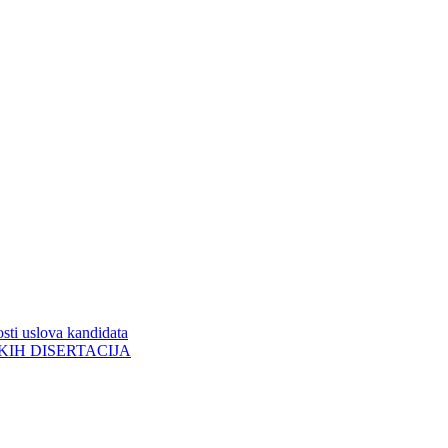
sti uslova kandidata
ORSKIH DISERTACIJA