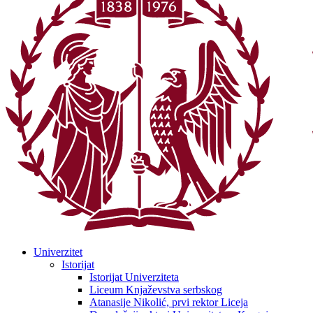
Univerzitet
Istorijat
Istorijat Univerziteta
Liceum Knjaževstva serbskog
Atanasije Nikolić, prvi rektor Liceja