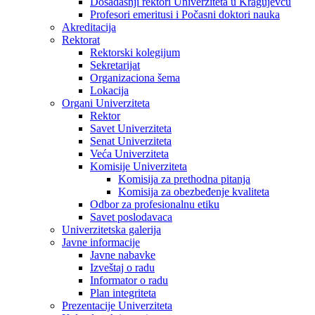
Dosadašnji rektori Univerziteta u Kragujevcu
Profesori emeritusi i Počasni doktori nauka
Akreditacija
Rektorat
Rektorski kolegijum
Sekretarijat
Organizaciona šema
Lokacija
Organi Univerziteta
Rektor
Savet Univerziteta
Senat Univerziteta
Veća Univerziteta
Komisije Univerziteta
Komisija za prethodna pitanja
Komisija za obezbeđenje kvaliteta
Odbor za profesionalnu etiku
Savet poslodavaca
Univerzitetska galerija
Javne informacije
Javne nabavke
Izveštaj o radu
Informator o radu
Plan integriteta
Prezentacije Univerziteta