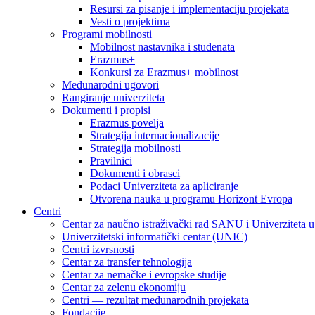
Resursi za pisanje i implementaciju projekata
Vesti o projektima
Programi mobilnosti
Mobilnost nastavnika i studenata
Erazmus+
Konkursi za Erazmus+ mobilnost
Međunarodni ugovori
Rangiranje univerziteta
Dokumenti i propisi
Erazmus povelja
Strategija internacionalizacije
Strategija mobilnosti
Pravilnici
Dokumenti i obrasci
Podaci Univerziteta za apliciranje
Otvorena nauka u programu Horizont Evropa
Centri
Centar za naučno istraživački rad SANU i Univerziteta 
Univerzitetski informatički centar (UNIC)
Centri izvrsnosti
Centar za transfer tehnologija
Centar za nemačke i evropske studije
Centar za zelenu ekonomiju
Centri — rezultat međunarodnih projekata
Fondacije