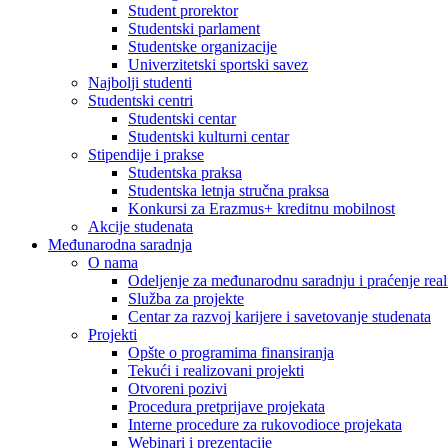
Student prorektor
Studentski parlament
Studentske organizacije
Univerzitetski sportski savez
Najbolji studenti
Studentski centri
Studentski centar
Studentski kulturni centar
Stipendije i prakse
Studentska praksa
Studentska letnja stručna praksa
Konkursi za Erazmus+ kreditnu mobilnost
Akcije studenata
Međunarodna saradnja
O nama
Odeljenje za međunarodnu saradnju i praćenje reali
Služba za projekte
Centar za razvoj karijere i savetovanje studenata
Projekti
Opšte o programima finansiranja
Tekući i realizovani projekti
Otvoreni pozivi
Procedura pretprijave projekata
Interne procedure za rukovodioce projekata
Webinari i prezentacije