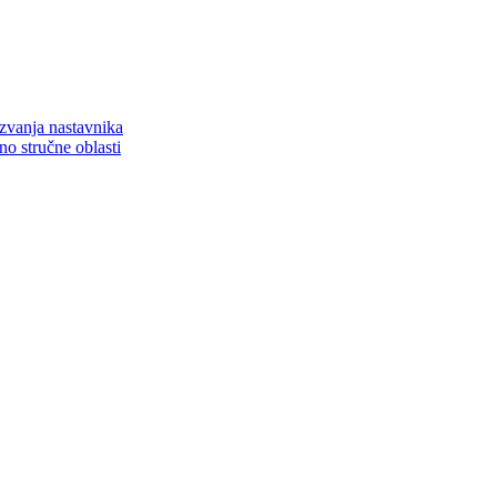
zvanja nastavnika
o stručne oblasti