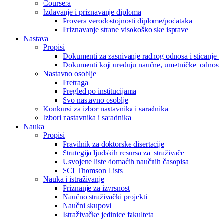
Coursera
Izdavanje i priznavanje diploma
Provera verodostojnosti diplome/podataka
Priznavanje strane visokoškolske isprave
Nastava
Propisi
Dokumenti za zasnivanje radnog odnosa i sticanje 
Dokumenti koji uređuju naučne, umetničke, odnosn
Nastavno osoblje
Pretraga
Pregled po institucijama
Svo nastavno osoblje
Konkursi za izbor nastavnika i saradnika
Izbori nastavnika i saradnika
Nauka
Propisi
Pravilnik za doktorske disertacije
Strategija ljudskih resursa za istraživače
Usvojene liste domaćih naučnih časopisa
SCI Thomson Lists
Nauka i istraživanje
Priznanje za izvrsnost
Naučnoistraživački projekti
Naučni skupovi
Istraživačke jedinice fakulteta