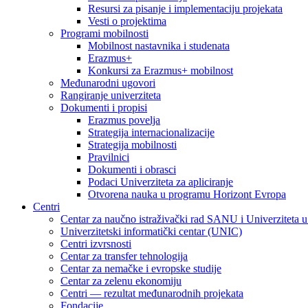
Resursi za pisanje i implementaciju projekata
Vesti o projektima
Programi mobilnosti
Mobilnost nastavnika i studenata
Erazmus+
Konkursi za Erazmus+ mobilnost
Međunarodni ugovori
Rangiranje univerziteta
Dokumenti i propisi
Erazmus povelja
Strategija internacionalizacije
Strategija mobilnosti
Pravilnici
Dokumenti i obrasci
Podaci Univerziteta za apliciranje
Otvorena nauka u programu Horizont Evropa
Centri
Centar za naučno istraživački rad SANU i Univerziteta 
Univerzitetski informatički centar (UNIC)
Centri izvrsnosti
Centar za transfer tehnologija
Centar za nemačke i evropske studije
Centar za zelenu ekonomiju
Centri — rezultat međunarodnih projekata
Fondacije