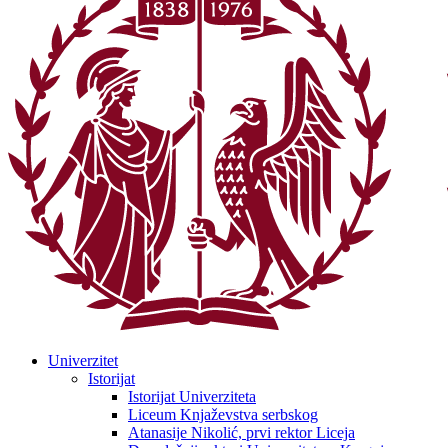
Univerzitet
Istorijat
Istorijat Univerziteta
Liceum Knjaževstva serbskog
Atanasije Nikolić, prvi rektor Liceja