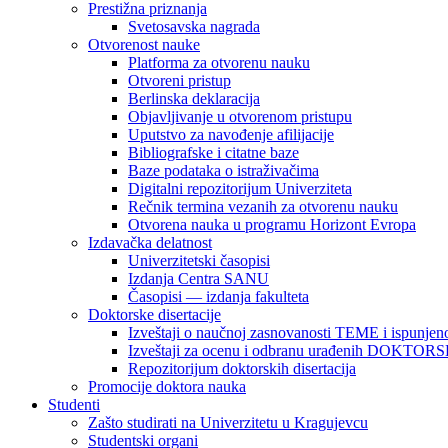
Prestižna priznanja
Svetosavska nagrada
Otvorenost nauke
Platforma za otvorenu nauku
Otvoreni pristup
Berlinska deklaracija
Objavljivanje u otvorenom pristupu
Uputstvo za navođenje afilijacije
Bibliografske i citatne baze
Baze podataka o istraživačima
Digitalni repozitorijum Univerziteta
Rečnik termina vezanih za otvorenu nauku
Otvorena nauka u programu Horizont Evropa
Izdavačka delatnost
Univerzitetski časopisi
Izdanja Centra SANU
Časopisi — izdanja fakulteta
Doktorske disertacije
Izveštaji o naučnoj zasnovanosti TEME i ispunjeno
Izveštaji za ocenu i odbranu urađenih DOKT
Repozitorijum doktorskih disertacija
Promocije doktora nauka
Studenti
Zašto studirati na Univerzitetu u Kragujevcu
Studentski organi