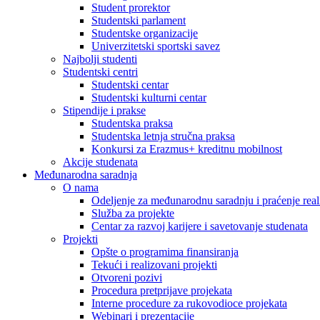
Student prorektor
Studentski parlament
Studentske organizacije
Univerzitetski sportski savez
Najbolji studenti
Studentski centri
Studentski centar
Studentski kulturni centar
Stipendije i prakse
Studentska praksa
Studentska letnja stručna praksa
Konkursi za Erazmus+ kreditnu mobilnost
Akcije studenata
Međunarodna saradnja
O nama
Odeljenje za međunarodnu saradnju i praćenje reali
Služba za projekte
Centar za razvoj karijere i savetovanje studenata
Projekti
Opšte o programima finansiranja
Tekući i realizovani projekti
Otvoreni pozivi
Procedura pretprijave projekata
Interne procedure za rukovodioce projekata
Webinari i prezentacije