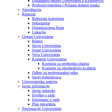
Dosadašnji rektori Univerziteta u Kragujevcu
Profesori emeritusi i Počasni doktori nauka
Akreditacija
Rektorat
Rektorski kolegijum
Sekretarijat
Organizaciona šema
Lokacija
Organi Univerziteta
Rektor
Savet Univerziteta
Senat Univerziteta
Veća Univerziteta
Komisije Univerziteta
Komisija za prethodna pitanja
Komisija za obezbeđenje kvaliteta
Odbor za profesionalnu etiku
Savet poslodavaca
Univerzitetska galerija
Javne informacije
Javne nabavke
Izveštaj o radu
Informator o radu
Plan integriteta
Prezentacije Univerziteta