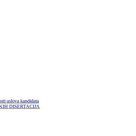
sti uslova kandidata
ORSKIH DISERTACIJA