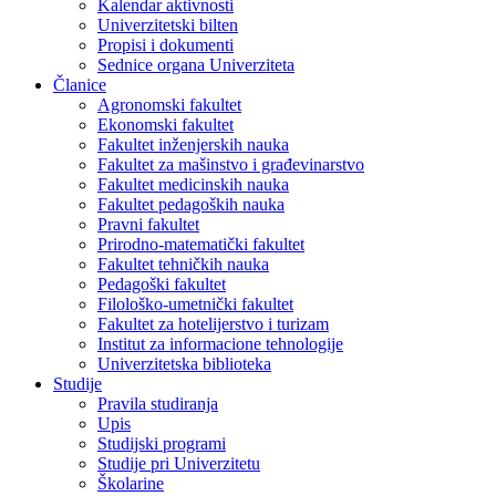
Kalendar aktivnosti
Univerzitetski bilten
Propisi i dokumenti
Sednice organa Univerziteta
Članice
Agronomski fakultet
Ekonomski fakultet
Fakultet inženjerskih nauka
Fakultet za mašinstvo i građevinarstvo
Fakultet medicinskih nauka
Fakultet pedagoških nauka
Pravni fakultet
Prirodno-matematički fakultet
Fakultet tehničkih nauka
Pedagoški fakultet
Filološko-umetnički fakultet
Fakultet za hotelijerstvo i turizam
Institut za informacione tehnologije
Univerzitetska biblioteka
Studije
Pravila studiranja
Upis
Studijski programi
Studije pri Univerzitetu
Školarine