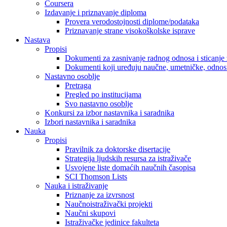
Coursera
Izdavanje i priznavanje diploma
Provera verodostojnosti diplome/podataka
Priznavanje strane visokoškolske isprave
Nastava
Propisi
Dokumenti za zasnivanje radnog odnosa i sticanje 
Dokumenti koji uređuju naučne, umetničke, odnosn
Nastavno osoblje
Pretraga
Pregled po institucijama
Svo nastavno osoblje
Konkursi za izbor nastavnika i saradnika
Izbori nastavnika i saradnika
Nauka
Propisi
Pravilnik za doktorske disertacije
Strategija ljudskih resursa za istraživače
Usvojene liste domaćih naučnih časopisa
SCI Thomson Lists
Nauka i istraživanje
Priznanje za izvrsnost
Naučnoistraživački projekti
Naučni skupovi
Istraživačke jedinice fakulteta