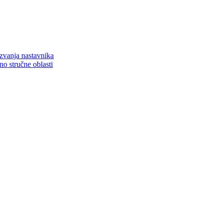
zvanja nastavnika
o stručne oblasti