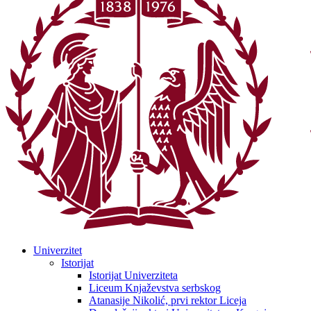
Univerzitet
Istorijat
Istorijat Univerziteta
Liceum Knjaževstva serbskog
Atanasije Nikolić, prvi rektor Liceja