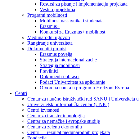
Resursi za pisanje i implementaciju projekata
Vesti o projektima
Programi mobilnosti
Mobilnost nastavnika i studenata
Erazmus+
Konkursi za Erazmus+ mobilnost
Međunarodni ugovori
Rangiranje univerziteta
Dokumenti i propisi
Erazmus povelja
Strategija internacionalizacije
Strategija mobilnosti
Pravilnici
Dokumenti i obrasci
Podaci Univerziteta za apliciranje
Otvorena nauka u programu Horizont Evropa
Centri
Centar za naučno istraživački rad SANU i Univerziteta 
Univerzitetski informatički centar (UNIC)
Centri izvrsnosti
Centar za transfer tehnologija
Centar za nemačke i evropske studije
Centar za zelenu ekonomiju
Centri — rezultat međunarodnih projekata
Fondacije