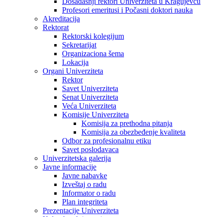
Dosadašnji rektori Univerziteta u Kragujevcu
Profesori emeritusi i Počasni doktori nauka
Akreditacija
Rektorat
Rektorski kolegijum
Sekretarijat
Organizaciona šema
Lokacija
Organi Univerziteta
Rektor
Savet Univerziteta
Senat Univerziteta
Veća Univerziteta
Komisije Univerziteta
Komisija za prethodna pitanja
Komisija za obezbeđenje kvaliteta
Odbor za profesionalnu etiku
Savet poslodavaca
Univerzitetska galerija
Javne informacije
Javne nabavke
Izveštaj o radu
Informator o radu
Plan integriteta
Prezentacije Univerziteta