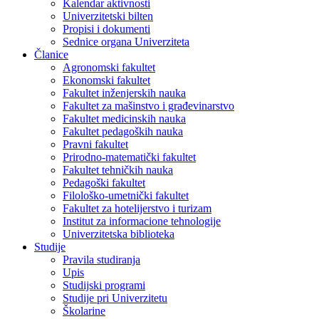
Kalendar aktivnosti
Univerzitetski bilten
Propisi i dokumenti
Sednice organa Univerziteta
Članice
Agronomski fakultet
Ekonomski fakultet
Fakultet inženjerskih nauka
Fakultet za mašinstvo i građevinarstvo
Fakultet medicinskih nauka
Fakultet pedagoških nauka
Pravni fakultet
Prirodno-matematički fakultet
Fakultet tehničkih nauka
Pedagoški fakultet
Filološko-umetnički fakultet
Fakultet za hotelijerstvo i turizam
Institut za informacione tehnologije
Univerzitetska biblioteka
Studije
Pravila studiranja
Upis
Studijski programi
Studije pri Univerzitetu
Školarine