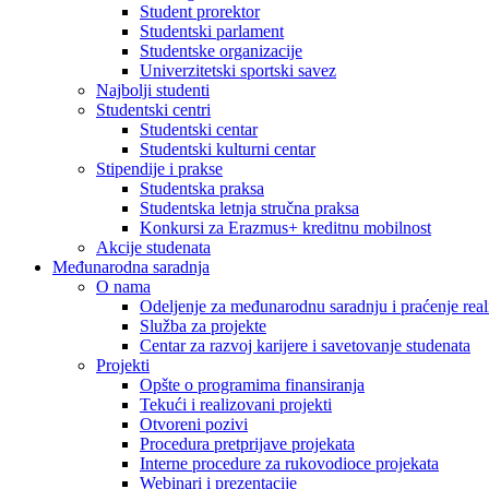
Student prorektor
Studentski parlament
Studentske organizacije
Univerzitetski sportski savez
Najbolji studenti
Studentski centri
Studentski centar
Studentski kulturni centar
Stipendije i prakse
Studentska praksa
Studentska letnja stručna praksa
Konkursi za Erazmus+ kreditnu mobilnost
Akcije studenata
Međunarodna saradnja
O nama
Odeljenje za međunarodnu saradnju i praćenje reali
Služba za projekte
Centar za razvoj karijere i savetovanje studenata
Projekti
Opšte o programima finansiranja
Tekući i realizovani projekti
Otvoreni pozivi
Procedura pretprijave projekata
Interne procedure za rukovodioce projekata
Webinari i prezentacije