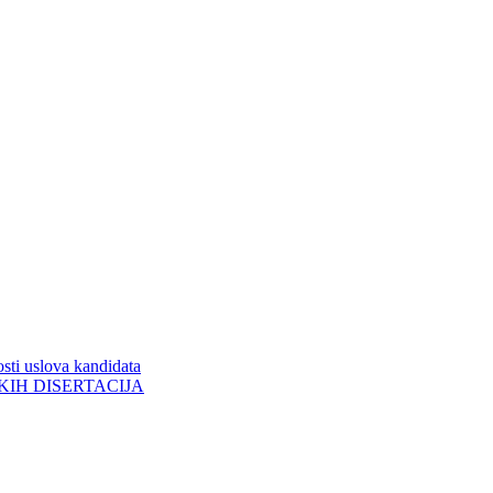
sti uslova kandidata
ORSKIH DISERTACIJA