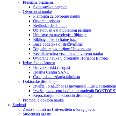
Prestižna priznanja
Svetosavska nagrada
Otvorenost nauke
Platforma za otvorenu nauku
Otvoreni pristup
Berlinska deklaracija
Objavljivanje u otvorenom pristupu
Uputstvo za navođenje afilijacije
Bibliografske i citatne baze
Baze podataka o istraživačima
Digitalni repozitorijum Univerziteta
Rečnik termina vezanih za otvorenu nauku
Otvorena nauka u programu Horizont Evropa
Izdavačka delatnost
Univerzitetski časopisi
Izdanja Centra SANU
Časopisi — izdanja fakulteta
Doktorske disertacije
Izveštaji o naučnoj zasnovanosti TEME i ispunjeno
Izveštaji za ocenu i odbranu urađenih DOKT
Repozitorijum doktorskih disertacija
Promocije doktora nauka
Studenti
Zašto studirati na Univerzitetu u Kragujevcu
Studentski organi