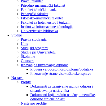
Pravni fakultet
Prirodno-matematički fakultet
Fakultet tehničkih nauka
Pedagoški fakultet
Filološko-umetnički fakultet
Fakultet za hotelijerstvo i turizam
Institut za informacione tehnologije
Univerzitetska biblioteka
Studije
Pravila studiranja
Upis
Studijski programi
Studije pri Univerzitetu
Školarine
Coursera
Izdavanje i priznavanje diploma
Provera verodostojnosti diplome/podataka
Priznavanje strane visokoškolske isprave
Nastava
Propisi
Dokumenti za zasnivanje radnog odnosa i
sticanje zvanja nastavnika
Dokumenti koji uređuju naučne, umetničke,
odnosno stručne oblasti
Nastavno osoblje