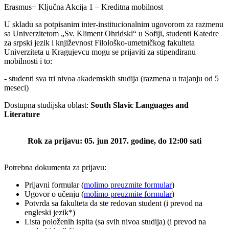
Erasmus+ Ključna Akcija 1 – Kreditna mobilnost
U skladu sa potpisanim inter-institucionalnim ugovorom za razmenu
sa Univerzitetom „Sv. Kliment Ohridski“ u Sofiji, studenti Katedre
za srpski jezik i književnost Filološko-umetničkog fakulteta
Univerziteta u Kragujevcu mogu se prijaviti za stipendiranu
mobilnosti i to:
- studenti sva tri nivoa akademskih studija (razmena u trajanju od 5
meseci)
Dostupna studijska oblast:
South Slavic Languages and
Literature
Rok za prijavu: 05
. jun 2017. godine, do 12:00 sati
Potrebna dokumenta za prijavu:
Prijavni formular (
molimo preuzmite formular
)
Ugovor o učenju (
molimo preuzmite formular
)
Potvrda sa fakulteta da ste redovan student (i prevod na
engleski jezik*)
Lista položenih ispita (sa svih nivoa studija) (i prevod na