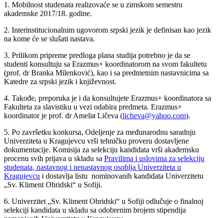
1. Mobilnost studenata realizovaće se u zimskom semestru
akademske 2017/18. godine.
2. Interinstitucionalnim ugovorom srpski jezik je definisan kao jezik
na kome će se slušati nastava.
3. Prilikom pripreme predloga plana studija potrebno je da se
studenti konsultuju sa Erazmus+ koordinatorom na svom fakultetu
(prof. dr Branka Milenković), kao i sa predmetnim nastavnicima sa
Katedre za srpski jezik i književnost.
4. Takođe, preporuka je i da konsultujete Erazmus+ koordinatora sa
Fakulteta za slavistiku u vezi odabira predmeta. Erazmus+
koordinator je prof. dr Ameliя Ličeva (
licheva@yahoo.com
).
5. Po završetku konkursa, Odeljenje za međunarodnu saradnju
Univerziteta u Kragujevcu vrši tehničku proveru dostavljene
dokumentacije. Komisija za selekciju kandidata vrši akademsku
procenu svih prijava u skladu sa
Pravilima i uslovima za selekciju
studenata, nastavnog i nenastavnog osoblja Univerziteta u
Kragujevcu
i dostavlja listu nominovanih kandidata Univerzitetu
„Sv. Kliment Ohridski“ u Sofiji.
6. Univerzitet „Sv. Kliment Ohridski“ u Sofiji odlučuje o finalnoj
selekciji kandidata u skladu sa odobrenim brojem stipendija