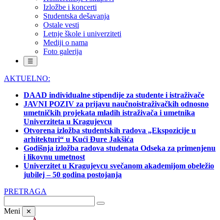
Izložbe i koncerti
Studentska dešavanja
Ostale vesti
Letnje škole i univerziteti
Mediji o nama
Foto galerija
☰
AKTUELNO:
DAAD individualne stipendije za studente i istraživače
JAVNI POZIV za prijavu naučnoistraživačkih odnosno
umetničkih projekata mladih istraživača i umetnika
Univerziteta u Kragujevcu
Otvorena izložba studentskih radova „Ekspozicije u
arhitekturi“ u Kući Đure Jakšića
Godišnja izložba radova studenata Odseka za primenjenu
i likovnu umetnost
Univerzitet u Kragujevcu svečanom akademijom obeležio
jubilej – 50 godina postojanja
PRETRAGA
Meni
✕