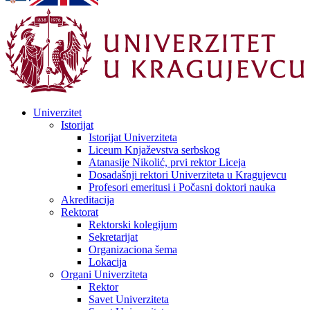
Univerzitet
Istorijat
Istorijat Univerziteta
Liceum Knjaževstva serbskog
Atanasije Nikolić, prvi rektor Liceja
Dosadašnji rektori Univerziteta u Kragujevcu
Profesori emeritusi i Počasni doktori nauka
Akreditacija
Rektorat
Rektorski kolegijum
Sekretarijat
Organizaciona šema
Lokacija
Organi Univerziteta
Rektor
Savet Univerziteta