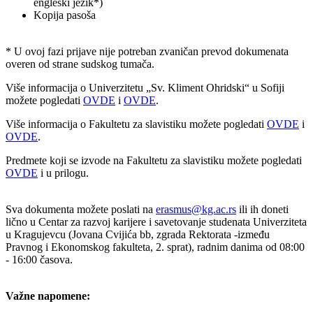
engleski jezik*)
Kopija pasoša
* U ovoj fazi prijave nije potreban zvaničan prevod dokumenata
overen od strane sudskog tumača.
Više informacija o Univerzitetu „Sv. Kliment Ohridski“ u Sofiji
možete pogledati
OVDE
i
OVDE
.
Više informacija o Fakultetu za slavistiku možete pogledati
OVDE
i
OVDE
.
Predmete koji se izvode na Fakultetu za slavistiku možete pogledati
OVDE
i u prilogu.
Sva dokumenta možete poslati na
erasmus@kg.ac.rs
ili ih doneti
lično u Centar za razvoj karijere i savetovanje studenata Univerziteta
u Kragujevcu (Jovana Cvijića bb, zgrada Rektorata -između
Pravnog i Ekonomskog fakulteta, 2. sprat), radnim danima od 08:00
- 16:00 časova.
Važne napomene: