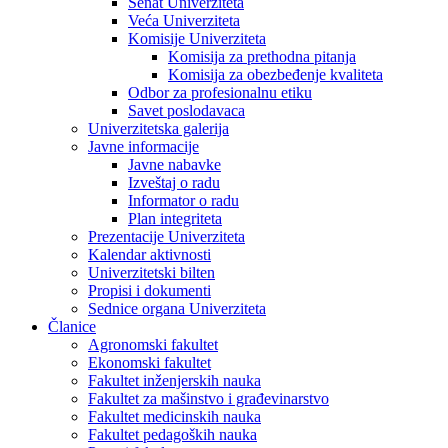
Senat Univerziteta
Veća Univerziteta
Komisije Univerziteta
Komisija za prethodna pitanja
Komisija za obezbeđenje kvaliteta
Odbor za profesionalnu etiku
Savet poslodavaca
Univerzitetska galerija
Javne informacije
Javne nabavke
Izveštaj o radu
Informator o radu
Plan integriteta
Prezentacije Univerziteta
Kalendar aktivnosti
Univerzitetski bilten
Propisi i dokumenti
Sednice organa Univerziteta
Članice
Agronomski fakultet
Ekonomski fakultet
Fakultet inženjerskih nauka
Fakultet za mašinstvo i građevinarstvo
Fakultet medicinskih nauka
Fakultet pedagoških nauka