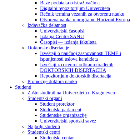
Baze podataka o istraživačima
Digitalni repozitorijum Univerziteta
Rečnik termina vezanih za otvorenu nauku
Otvorena nauka u programu Horizont Evropa
Izdavačka delatnost
Univerzitetski časopisi
Izdanja Centra SANU
Časopisi — izdanja fakulteta
Doktorske disertacije
Izveštaji o naučnoj zasnovanosti TEME i
ispunjenosti uslova kandidata
Izveštaji za ocenu i odbranu urađenih
DOKTORSKIH DISERTACIJA
Repozitorijum doktorskih disertacija
Promocije doktora nauka
Studenti
Zašto studirati na Univerzitetu u Kragujevcu
Studentski organi
Student prorektor
Studentski parlament
Studentske organizacije
Univerzitetski sportski savez
Najbolji studenti
Studentski centri
Studentski centar