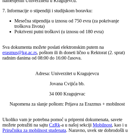
namenjenih Univerzitetu u Kragujevcu.
7. Informacije o stipendiji i studijskom boravku:
Mesečna stipendija u iznosu od 750 evra (za pokrivanje
troškova života)
Pokriveni putni troškovi (u iznosu od 180 evra)
Sva dokumenta možete poslati elektronskim putem na
erasmus@kg.ac.rs
, poštom ili ih doneti lično u Rektorat (2. sprat)
radnim danima od 08:00 do 16:00 časova.
Adresa: Univerzitet u Kragujevcu
Jovana Cvijića bb.
34 000 Kragujevac
Napomena za slanje poštom: Prijava za Erazmus + mobilnost
Ukoliko vam je potrebna pomoć u pripremi dokumenata, savete
možete potražiti na sajtu
CzRk
-a u našoj sekciji
Mobilnost
, kao i u
Priručniku za mobilnost studenata
. Naravno, uvek ste dobrodošli u