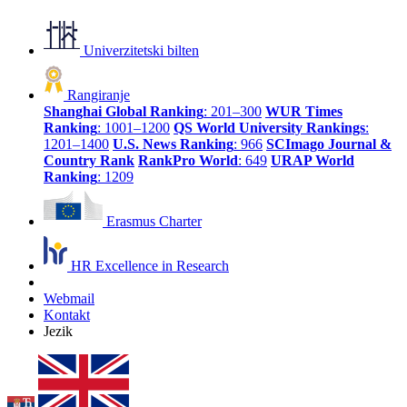
Univerzitetski bilten
Rangiranje
Shanghai Global Ranking
: 201–300
WUR Times
Ranking
: 1001–1200
QS World University Rankings
:
1201–1400
U.S. News Ranking
: 966
SCImago Journal &
Country Rank
RankPro World
: 649
URAP World
Ranking
: 1209
Erasmus Charter
HR Excellence in Research
Webmail
Kontakt
Jezik