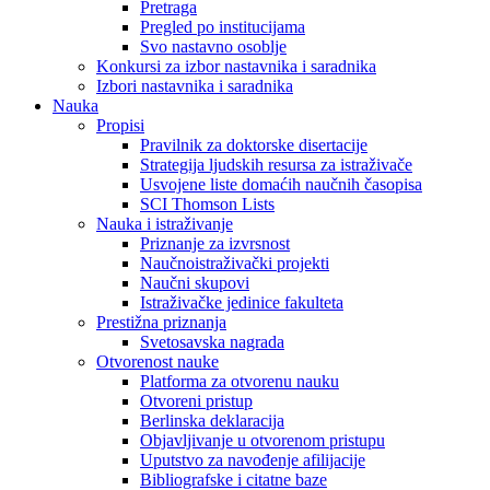
Pretraga
Pregled po institucijama
Svo nastavno osoblje
Konkursi za izbor nastavnika i saradnika
Izbori nastavnika i saradnika
Nauka
Propisi
Pravilnik za doktorske disertacije
Strategija ljudskih resursa za istraživače
Usvojene liste domaćih naučnih časopisa
SCI Thomson Lists
Nauka i istraživanje
Priznanje za izvrsnost
Naučnoistraživački projekti
Naučni skupovi
Istraživačke jedinice fakulteta
Prestižna priznanja
Svetosavska nagrada
Otvorenost nauke
Platforma za otvorenu nauku
Otvoreni pristup
Berlinska deklaracija
Objavljivanje u otvorenom pristupu
Uputstvo za navođenje afilijacije
Bibliografske i citatne baze