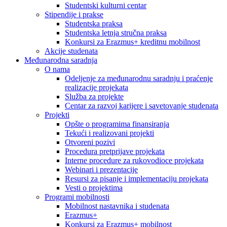
Studentski kulturni centar
Stipendije i prakse
Studentska praksa
Studentska letnja stručna praksa
Konkursi za Erazmus+ kreditnu mobilnost
Akcije studenata
Međunarodna saradnja
O nama
Odeljenje za međunarodnu saradnju i praćenje
realizacije projekata
Služba za projekte
Centar za razvoj karijere i savetovanje studenata
Projekti
Opšte o programima finansiranja
Tekući i realizovani projekti
Otvoreni pozivi
Procedura pretprijave projekata
Interne procedure za rukovodioce projekata
Webinari i prezentacije
Resursi za pisanje i implementaciju projekata
Vesti o projektima
Programi mobilnosti
Mobilnost nastavnika i studenata
Erazmus+
Konkursi za Erazmus+ mobilnost