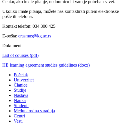
Centar, ako imate pitanje, nedoumicu ili vam je potreban savet.
Ukoliko imate pitanja, možete nas kontaktirati putem elektronske
pošte ili telefona:
Kontakt telefon: 034 300 425
E-pošta:
erasmus@kg.ac.rs
Dokumenti
List of courses
(pdf)
HE learning agreement studies guidelines
(docx)
Početak
Univerzitet
Članice
Studije
Nastava
Nauka
Studenti
Međunarodna saradnja
Centri
Vesti