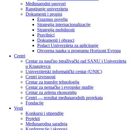
Međunarodni ugovori
Rangiranje univerziteta
Dokumenti i propisi
Erazmus povelja
Strategija internacionalizacije
Strategija mobilnosti
Pravilnici
Dokumenti i obrasci
Podaci Univerziteta za apliciranje
Otvorena nauka u programu Horizont Evropa
Centri
Centar za naučno istraživački rad SANU i Univerziteta
u Kragujevcu
Univerzitetski informatički centar (UNIC)
Centri izvrsnosti
Centar za transfer tehnologija
Centar za nemačke i evropske studije
Centar za zelenu ekonomiju
Centri — rezultat međunarodnih projekata
Fondacije
Vesti
Konkursi i stipendije
Projekti
Međunarodna saradnja
Konferencije i skupovi