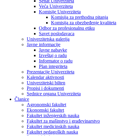
Senat Univerziteta
Veća Univerziteta
Komisije Univerziteta
Komisija za prethodna pitanja
Komisija za obezbeđenje kvaliteta
Odbor za profesionalnu etiku
Savet poslodavaca
Univerzitetska galerija
Javne informacije
Javne nabavke
Izveštaj o radu
Informator o radu
Plan integriteta
Prezentacije Univerziteta
Kalendar aktivnosti
Univerzitetski bilten
Propisi i dokumenti
Sednice organa Univerziteta
Članice
Agronomski fakultet
Ekonomski fakultet
Fakultet inženjerskih nauka
Fakultet za mašinstvo i građevinarstvo
Fakultet medicinskih nauka
Fakultet pedagoških nauka