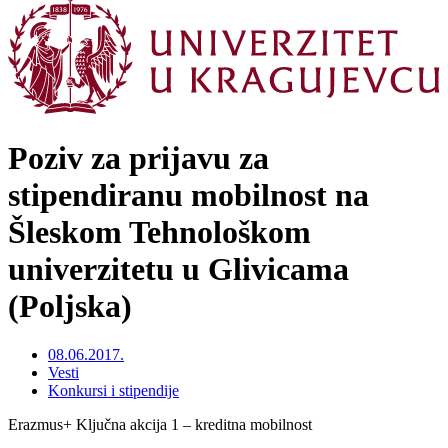
Poziv za prijavu za
stipendiranu mobilnost na
Šleskom Tehnološkom
univerzitetu u Glivicama
(Poljska)
08.06.2017.
Vesti
Konkursi i stipendije
Erazmus+ Ključna akcija 1 – kreditna mobilnost