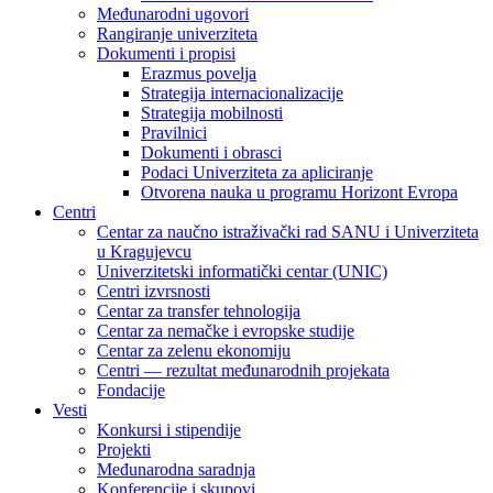
Međunarodni ugovori
Rangiranje univerziteta
Dokumenti i propisi
Erazmus povelja
Strategija internacionalizacije
Strategija mobilnosti
Pravilnici
Dokumenti i obrasci
Podaci Univerziteta za apliciranje
Otvorena nauka u programu Horizont Evropa
Centri
Centar za naučno istraživački rad SANU i Univerziteta
u Kragujevcu
Univerzitetski informatički centar (UNIC)
Centri izvrsnosti
Centar za transfer tehnologija
Centar za nemačke i evropske studije
Centar za zelenu ekonomiju
Centri — rezultat međunarodnih projekata
Fondacije
Vesti
Konkursi i stipendije
Projekti
Međunarodna saradnja
Konferencije i skupovi