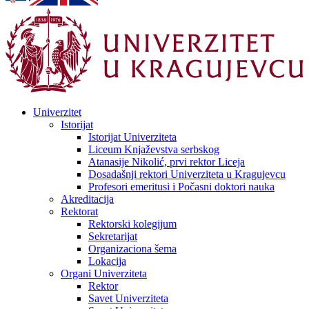
Univerzitet
Istorijat
Istorijat Univerziteta
Liceum Knjaževstva serbskog
Atanasije Nikolić, prvi rektor Liceja
Dosadašnji rektori Univerziteta u Kragujevcu
Profesori emeritusi i Počasni doktori nauka
Akreditacija
Rektorat
Rektorski kolegijum
Sekretarijat
Organizaciona šema
Lokacija
Organi Univerziteta
Rektor
Savet Univerziteta