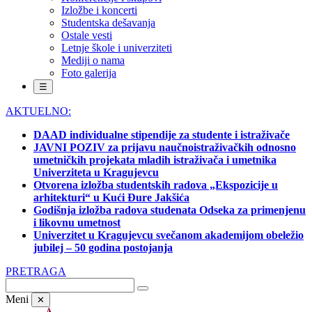
Izložbe i koncerti
Studentska dešavanja
Ostale vesti
Letnje škole i univerziteti
Mediji o nama
Foto galerija
☰
AKTUELNO:
DAAD individualne stipendije za studente i istraživače
JAVNI POZIV za prijavu naučnoistraživačkih odnosno
umetničkih projekata mladih istraživača i umetnika
Univerziteta u Kragujevcu
Otvorena izložba studentskih radova „Ekspozicije u
arhitekturi“ u Kući Đure Jakšića
Godišnja izložba radova studenata Odseka za primenjenu
i likovnu umetnost
Univerzitet u Kragujevcu svečanom akademijom obeležio
jubilej – 50 godina postojanja
PRETRAGA
Meni
✕