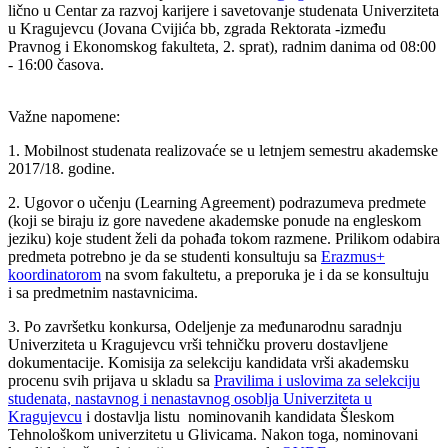
lično u Centar za razvoj karijere i savetovanje studenata Univerziteta
u Kragujevcu (Jovana Cvijića bb, zgrada Rektorata -između
Pravnog i Ekonomskog fakulteta, 2. sprat), radnim danima od 08:00
- 16:00 časova.
Važne napomene:
1. Mobilnost studenata realizovaće se u letnjem semestru akademske
2017/18. godine.
2. Ugovor o učenju (Learning Agreement) podrazumeva predmete
(koji se biraju iz gore navedene akademske ponude na engleskom
jeziku) koje student želi da pohađa tokom razmene. Prilikom odabira
predmeta potrebno je da se studenti konsultuju sa
Erazmus+
koordinatorom
na svom fakultetu, a preporuka je i da se konsultuju
i sa predmetnim nastavnicima.
3. Po završetku konkursa, Odeljenje za međunarodnu saradnju
Univerziteta u Kragujevcu vrši tehničku proveru dostavljene
dokumentacije. Komisija za selekciju kandidata vrši akademsku
procenu svih prijava u skladu sa
Pravilima i uslovima za selekciju
studenata, nastavnog i nenastavnog osoblja Univerziteta u
Kragujevcu
i dostavlja listu nominovanih kandidata Šleskom
Tehnološkom univerzitetu u Glivicama. Nakon toga, nominovani