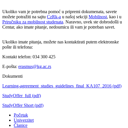
Ukoliko vam je potrebna pomoć u pripremi dokumenata, savete
možete potražiti na sajtu
CzRk-a
u našoj sekciji
Mobilnost
, kao i u
Priručniku za mobilnost studenata
. Naravno, uvek ste dobrodošli u
Centar, ako imate pitanje, nedoumicu ili vam je potreban savet.
Ukoliko imate pitanja, možete nas kontaktirati putem elektronske
pošte ili telefona:
Kontakt telefon: 034 300 425
E-pošta:
erasmus@kg.ac.rs
Dokumenti
Learning-agreement_studies_guidelines_final_KA107_2016
(pdf)
StudyOffer_full
(pdf)
StudyOffer Short
(pdf)
Početak
Univerzitet
Članice