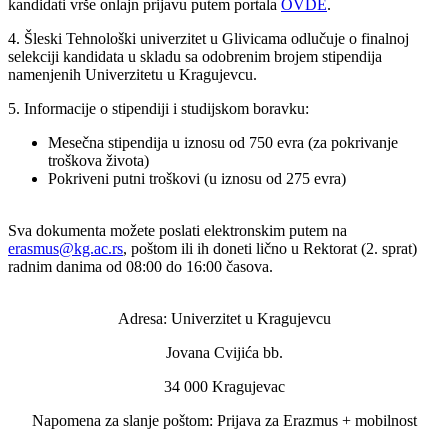
kandidati vrše onlajn prijavu putem portala
OVDE
.
4. Šleski Tehnološki univerzitet u Glivicama odlučuje o finalnoj
selekciji kandidata u skladu sa odobrenim brojem stipendija
namenjenih Univerzitetu u Kragujevcu.
5. Informacije o stipendiji i studijskom boravku:
Mesečna stipendija u iznosu od 750 evra (za pokrivanje
troškova života)
Pokriveni putni troškovi (u iznosu od 275 evra)
Sva dokumenta možete poslati elektronskim putem na
erasmus@kg.ac.rs
, poštom ili ih doneti lično u Rektorat (2. sprat)
radnim danima od 08:00 do 16:00 časova.
Adresa: Univerzitet u Kragujevcu
Jovana Cvijića bb.
34 000 Kragujevac
Napomena za slanje poštom: Prijava za Erazmus + mobilnost