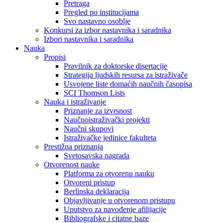
Pretraga
Pregled po institucijama
Svo nastavno osoblje
Konkursi za izbor nastavnika i saradnika
Izbori nastavnika i saradnika
Nauka
Propisi
Pravilnik za doktorske disertacije
Strategija ljudskih resursa za istraživače
Usvojene liste domaćih naučnih časopisa
SCI Thomson Lists
Nauka i istraživanje
Priznanje za izvrsnost
Naučnoistraživački projekti
Naučni skupovi
Istraživačke jedinice fakulteta
Prestižna priznanja
Svetosavska nagrada
Otvorenost nauke
Platforma za otvorenu nauku
Otvoreni pristup
Berlinska deklaracija
Objavljivanje u otvorenom pristupu
Uputstvo za navođenje afilijacije
Bibliografske i citatne baze