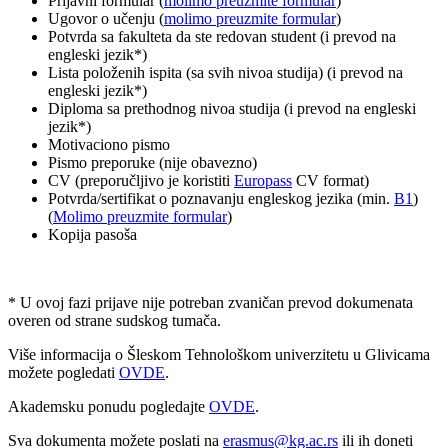
Prijavni formular (
molimo preuzmite formular
)
Ugovor o učenju (
molimo preuzmite formular
)
Potvrda sa fakulteta da ste redovan student (i prevod na
engleski jezik*)
Lista položenih ispita (sa svih nivoa studija) (i prevod na
engleski jezik*)
Diploma sa prethodnog nivoa studija (i prevod na engleski
jezik*)
Motivaciono pismo
Pismo preporuke (nije obavezno)
CV (preporučljivo je koristiti
Europass
CV format)
Potvrda/sertifikat o poznavanju engleskog jezika (min.
B1
)
(
Molimo preuzmite formular
)
Kopija pasoša
* U ovoj fazi prijave nije potreban zvaničan prevod dokumenata
overen od strane sudskog tumača.
Više informacija o Šleskom Tehnološkom univerzitetu u Glivicama
možete pogledati
OVDE
.
Akademsku ponudu pogledajte
OVDE
.
Sva dokumenta možete poslati na
erasmus@kg.ac.rs
ili ih doneti