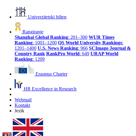
Univerzitetski bilten
Rangiranje
Shanghai Global Ranking
: 201–300
WUR Times
Ranking
: 1001–1200
QS World University Rankings
:
1201–1400
U.S. News Ranking
: 966
SCImago Journal &
Country Rank
RankPro World
: 649
URAP World
Ranking
: 1209
Erasmus Charter
HR Excellence in Research
Webmail
Kontakt
Jezik