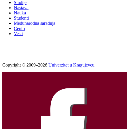
Studije
Nastava
Nauka
Studenti
Međunarodna saradnja
Centri
Vesti
Copyright © 2009–2026
Univerzitet u Kragujevcu