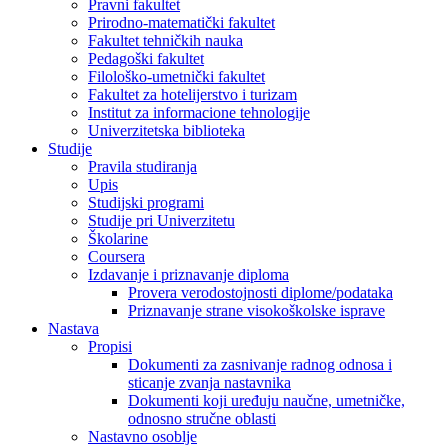
Pravni fakultet
Prirodno-matematički fakultet
Fakultet tehničkih nauka
Pedagoški fakultet
Filološko-umetnički fakultet
Fakultet za hotelijerstvo i turizam
Institut za informacione tehnologije
Univerzitetska biblioteka
Studije
Pravila studiranja
Upis
Studijski programi
Studije pri Univerzitetu
Školarine
Coursera
Izdavanje i priznavanje diploma
Provera verodostojnosti diplome/podataka
Priznavanje strane visokoškolske isprave
Nastava
Propisi
Dokumenti za zasnivanje radnog odnosa i
sticanje zvanja nastavnika
Dokumenti koji uređuju naučne, umetničke,
odnosno stručne oblasti
Nastavno osoblje