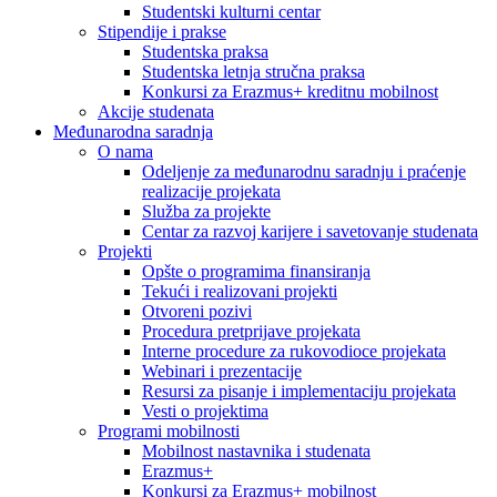
Studentski kulturni centar
Stipendije i prakse
Studentska praksa
Studentska letnja stručna praksa
Konkursi za Erazmus+ kreditnu mobilnost
Akcije studenata
Međunarodna saradnja
O nama
Odeljenje za međunarodnu saradnju i praćenje
realizacije projekata
Služba za projekte
Centar za razvoj karijere i savetovanje studenata
Projekti
Opšte o programima finansiranja
Tekući i realizovani projekti
Otvoreni pozivi
Procedura pretprijave projekata
Interne procedure za rukovodioce projekata
Webinari i prezentacije
Resursi za pisanje i implementaciju projekata
Vesti o projektima
Programi mobilnosti
Mobilnost nastavnika i studenata
Erazmus+
Konkursi za Erazmus+ mobilnost