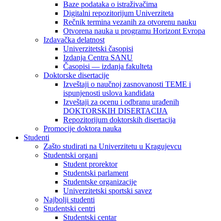
Baze podataka o istraživačima
Digitalni repozitorijum Univerziteta
Rečnik termina vezanih za otvorenu nauku
Otvorena nauka u programu Horizont Evropa
Izdavačka delatnost
Univerzitetski časopisi
Izdanja Centra SANU
Časopisi — izdanja fakulteta
Doktorske disertacije
Izveštaji o naučnoj zasnovanosti TEME i
ispunjenosti uslova kandidata
Izveštaji za ocenu i odbranu urađenih
DOKTORSKIH DISERTACIJA
Repozitorijum doktorskih disertacija
Promocije doktora nauka
Studenti
Zašto studirati na Univerzitetu u Kragujevcu
Studentski organi
Student prorektor
Studentski parlament
Studentske organizacije
Univerzitetski sportski savez
Najbolji studenti
Studentski centri
Studentski centar