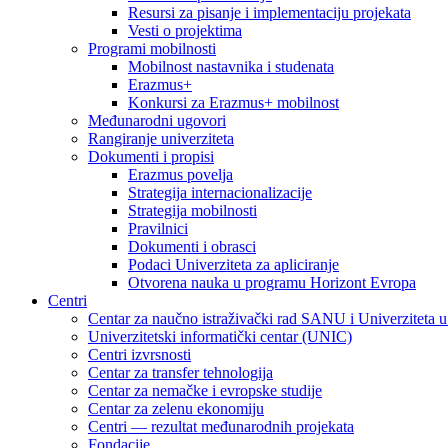
Resursi za pisanje i implementaciju projekata
Vesti o projektima
Programi mobilnosti
Mobilnost nastavnika i studenata
Erazmus+
Konkursi za Erazmus+ mobilnost
Međunarodni ugovori
Rangiranje univerziteta
Dokumenti i propisi
Erazmus povelja
Strategija internacionalizacije
Strategija mobilnosti
Pravilnici
Dokumenti i obrasci
Podaci Univerziteta za apliciranje
Otvorena nauka u programu Horizont Evropa
Centri
Centar za naučno istraživački rad SANU i Univerziteta 
Univerzitetski informatički centar (UNIC)
Centri izvrsnosti
Centar za transfer tehnologija
Centar za nemačke i evropske studije
Centar za zelenu ekonomiju
Centri — rezultat međunarodnih projekata
Fondacije