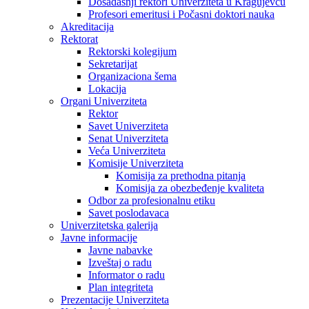
Dosadašnji rektori Univerziteta u Kragujevcu
Profesori emeritusi i Počasni doktori nauka
Akreditacija
Rektorat
Rektorski kolegijum
Sekretarijat
Organizaciona šema
Lokacija
Organi Univerziteta
Rektor
Savet Univerziteta
Senat Univerziteta
Veća Univerziteta
Komisije Univerziteta
Komisija za prethodna pitanja
Komisija za obezbeđenje kvaliteta
Odbor za profesionalnu etiku
Savet poslodavaca
Univerzitetska galerija
Javne informacije
Javne nabavke
Izveštaj o radu
Informator o radu
Plan integriteta
Prezentacije Univerziteta