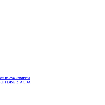
sti uslova kandidata
ORSKIH DISERTACIJA