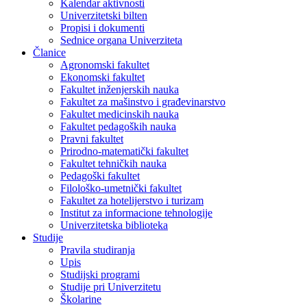
Kalendar aktivnosti
Univerzitetski bilten
Propisi i dokumenti
Sednice organa Univerziteta
Članice
Agronomski fakultet
Ekonomski fakultet
Fakultet inženjerskih nauka
Fakultet za mašinstvo i građevinarstvo
Fakultet medicinskih nauka
Fakultet pedagoških nauka
Pravni fakultet
Prirodno-matematički fakultet
Fakultet tehničkih nauka
Pedagoški fakultet
Filološko-umetnički fakultet
Fakultet za hotelijerstvo i turizam
Institut za informacione tehnologije
Univerzitetska biblioteka
Studije
Pravila studiranja
Upis
Studijski programi
Studije pri Univerzitetu
Školarine