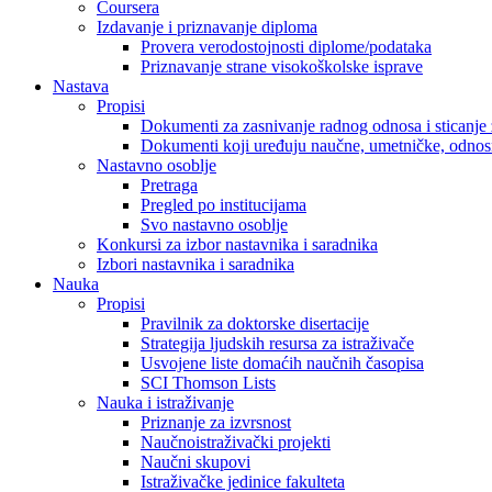
Coursera
Izdavanje i priznavanje diploma
Provera verodostojnosti diplome/podataka
Priznavanje strane visokoškolske isprave
Nastava
Propisi
Dokumenti za zasnivanje radnog odnosa i sticanje 
Dokumenti koji uređuju naučne, umetničke, odnosn
Nastavno osoblje
Pretraga
Pregled po institucijama
Svo nastavno osoblje
Konkursi za izbor nastavnika i saradnika
Izbori nastavnika i saradnika
Nauka
Propisi
Pravilnik za doktorske disertacije
Strategija ljudskih resursa za istraživače
Usvojene liste domaćih naučnih časopisa
SCI Thomson Lists
Nauka i istraživanje
Priznanje za izvrsnost
Naučnoistraživački projekti
Naučni skupovi
Istraživačke jedinice fakulteta