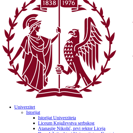
Univerzitet
Istorijat
Istorijat Univerziteta
Liceum Knjaževstva serbskog
Atanasije Nikolić, prvi rektor Liceja