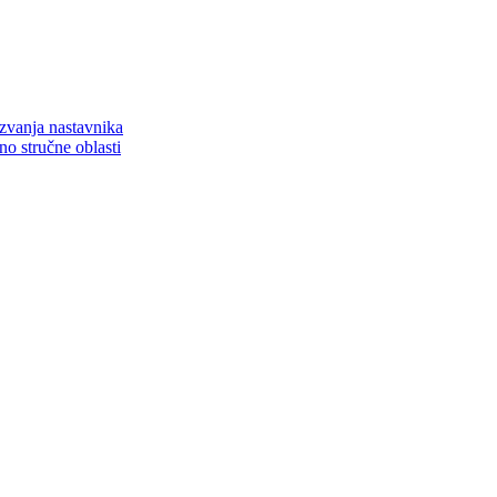
zvanja nastavnika
o stručne oblasti