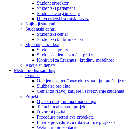
Student prorektor
Studentski parlament
Studentske organizacije
Univerzitetski sportski savez
Najbolji studenti
Studentski centri
Studentski centar
Studentski kulturni centar
Stipendije i prakse
Studentska praksa
Studentska letnja stručna praksa
Konkursi za Erazmus+ kreditnu mobilnost
Akcije studenata
Međunarodna saradnja
O nama
Odeljenje za međunarodnu saradnju i praćenje reali
Služba za projekte
Centar za razvoj karijere i savetovanje studenata
Projekti
Opšte o programima finansiranja
Tekući i realizovani projekti
Otvoreni pozivi
Procedura pretprijave projekata
Interne procedure za rukovodioce projekata
Webinari i prezentacije