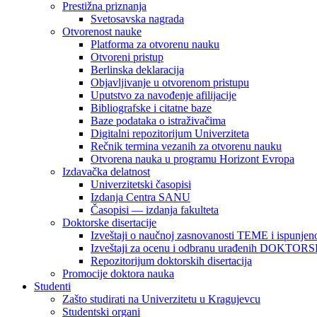
Prestižna priznanja
Svetosavska nagrada
Otvorenost nauke
Platforma za otvorenu nauku
Otvoreni pristup
Berlinska deklaracija
Objavljivanje u otvorenom pristupu
Uputstvo za navođenje afilijacije
Bibliografske i citatne baze
Baze podataka o istraživačima
Digitalni repozitorijum Univerziteta
Rečnik termina vezanih za otvorenu nauku
Otvorena nauka u programu Horizont Evropa
Izdavačka delatnost
Univerzitetski časopisi
Izdanja Centra SANU
Časopisi — izdanja fakulteta
Doktorske disertacije
Izveštaji o naučnoj zasnovanosti TEME i ispunjeno
Izveštaji za ocenu i odbranu urađenih DOKT
Repozitorijum doktorskih disertacija
Promocije doktora nauka
Studenti
Zašto studirati na Univerzitetu u Kragujevcu
Studentski organi