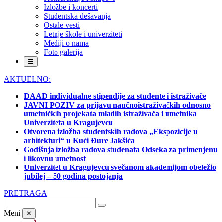
Izložbe i koncerti
Studentska dešavanja
Ostale vesti
Letnje škole i univerziteti
Mediji o nama
Foto galerija
☰
AKTUELNO:
DAAD individualne stipendije za studente i istraživače
JAVNI POZIV za prijavu naučnoistraživačkih odnosno
umetničkih projekata mladih istraživača i umetnika
Univerziteta u Kragujevcu
Otvorena izložba studentskih radova „Ekspozicije u
arhitekturi“ u Kući Đure Jakšića
Godišnja izložba radova studenata Odseka za primenjenu
i likovnu umetnost
Univerzitet u Kragujevcu svečanom akademijom obeležio
jubilej – 50 godina postojanja
PRETRAGA
Meni
✕