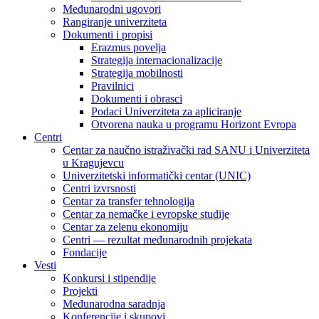
Međunarodni ugovori
Rangiranje univerziteta
Dokumenti i propisi
Erazmus povelja
Strategija internacionalizacije
Strategija mobilnosti
Pravilnici
Dokumenti i obrasci
Podaci Univerziteta za apliciranje
Otvorena nauka u programu Horizont Evropa
Centri
Centar za naučno istraživački rad SANU i Univerziteta
u Kragujevcu
Univerzitetski informatički centar (UNIC)
Centri izvrsnosti
Centar za transfer tehnologija
Centar za nemačke i evropske studije
Centar za zelenu ekonomiju
Centri — rezultat međunarodnih projekata
Fondacije
Vesti
Konkursi i stipendije
Projekti
Međunarodna saradnja
Konferencije i skupovi