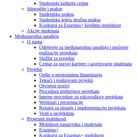
Studentski kulturni centar
Stipendije i prakse
Studentska praksa
Studentska letnja stručna praksa
Konkursi za Erazmus+ kreditnu mobilnost
Akcije studenata
Međunarodna saradnja
O nama
Odeljenje za međunarodnu saradnju i praćenje
realizacije projekata
Služba za projekte
Centar za razvoj karijere i savetovanje studenata
Projekti
Opšte o programima finansiranja
Tekući i realizovani projekti
Otvoreni pozivi
Procedura pretprijave projekata
Interne procedure za rukovodioce projekata
Webinari i prezentacije
Resursi za pisanje i implementaciju projekata
Vesti o projektima
Programi mobilnosti
Mobilnost nastavnika i studenata
Erazmus+
Konkursi za Erazmus+ mobilnost