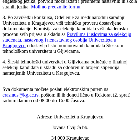
engleskog jezika, potvrdu može izdati i predmetni nastavnik ili škola
stranih jezika.
Molimo preuzmite formu
.
3. Po završetku konkursa, Odeljenje za međunarodnu saradnju
Univerziteta u Kragujevcu vrši tehničku proveru dostavljene
dokumentacije. Komisija za selekciju kandidata vrši akademsku
procenu svih prijava u skladu sa
Pravilima i uslovima za selekciju
studenata, nastavnog i nenastavnog osoblja Univerziteta u
Kragujevcu
i dostavlja listu nominovanih kandidata Šleskom
tehnološkom univerzitetu u Gljivicama.
4. Šleski tehnološki univerzitet u Gljivicama odlučuje o finalnoj
selekciji kandidata u skladu sa odobrenim brojem stipendija
namenjenih Univerzitetu u Kragujevcu.
Sva dokumenta možete poslati elektronskim putem na
erasmus@kg.ac.rs
, poštom ili ih doneti lično u Rektorat (2. sprat)
radnim danima od 08:00 do 16:00 časova.
Adresa: Univerzitet u Kragujevcu
Jovana Cvijića bb.
34 000 Kragujevac