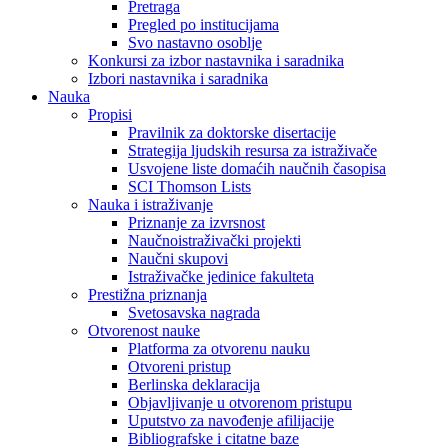
Pretraga
Pregled po institucijama
Svo nastavno osoblje
Konkursi za izbor nastavnika i saradnika
Izbori nastavnika i saradnika
Nauka
Propisi
Pravilnik za doktorske disertacije
Strategija ljudskih resursa za istraživače
Usvojene liste domaćih naučnih časopisa
SCI Thomson Lists
Nauka i istraživanje
Priznanje za izvrsnost
Naučnoistraživački projekti
Naučni skupovi
Istraživačke jedinice fakulteta
Prestižna priznanja
Svetosavska nagrada
Otvorenost nauke
Platforma za otvorenu nauku
Otvoreni pristup
Berlinska deklaracija
Objavljivanje u otvorenom pristupu
Uputstvo za navođenje afilijacije
Bibliografske i citatne baze