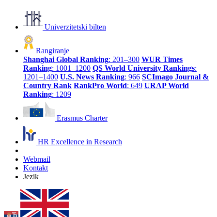
Univerzitetski bilten
Rangiranje
Shanghai Global Ranking
: 201–300
WUR Times
Ranking
: 1001–1200
QS World University Rankings
:
1201–1400
U.S. News Ranking
: 966
SCImago Journal &
Country Rank
RankPro World
: 649
URAP World
Ranking
: 1209
Erasmus Charter
HR Excellence in Research
Webmail
Kontakt
Jezik