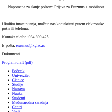
Napomena za slanje poštom: Prijava za Erazmus + mobilnost
Ukoliko imate pitanja, možete nas kontaktirati putem elektronske
pošte ili telefona:
Kontakt telefon: 034 300 425
E-pošta:
erasmus@kg.ac.rs
Dokumenti
Program draft
(pdf)
Početak
Univerzitet
Članice
Studije
Nastava
Nauka
Studenti
Međunarodna saradnja
Centri
Vesti