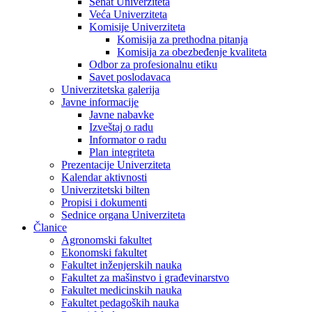
Senat Univerziteta
Veća Univerziteta
Komisije Univerziteta
Komisija za prethodna pitanja
Komisija za obezbeđenje kvaliteta
Odbor za profesionalnu etiku
Savet poslodavaca
Univerzitetska galerija
Javne informacije
Javne nabavke
Izveštaj o radu
Informator o radu
Plan integriteta
Prezentacije Univerziteta
Kalendar aktivnosti
Univerzitetski bilten
Propisi i dokumenti
Sednice organa Univerziteta
Članice
Agronomski fakultet
Ekonomski fakultet
Fakultet inženjerskih nauka
Fakultet za mašinstvo i građevinarstvo
Fakultet medicinskih nauka
Fakultet pedagoških nauka