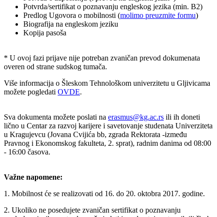
Potvrda/sertifikat o poznavanju engleskog jezika (min. B2)
Predlog Ugovora o mobilnosti (
molimo preuzmite formu
)
Biografija na engleskom jeziku
Kopija pasoša
* U ovoj fazi prijave nije potreban zvaničan prevod dokumenata
overen od strane sudskog tumača.
Više informacija o Šleskom Tehnološkom univerzitetu u Gljivicama
možete pogledati
OVDE
.
Sva dokumenta možete poslati na
erasmus@kg.ac.rs
ili ih doneti
lično u Centar za razvoj karijere i savetovanje studenata Univerziteta
u Kragujevcu (Jovana Cvijića bb, zgrada Rektorata -između
Pravnog i Ekonomskog fakulteta, 2. sprat), radnim danima od 08:00
- 16:00 časova.
Važne napomene:
1. Mobilnost će se realizovati od 16. do 20. oktobra 2017. godine.
2. Ukoliko ne posedujete zvaničan sertifikat o poznavanju