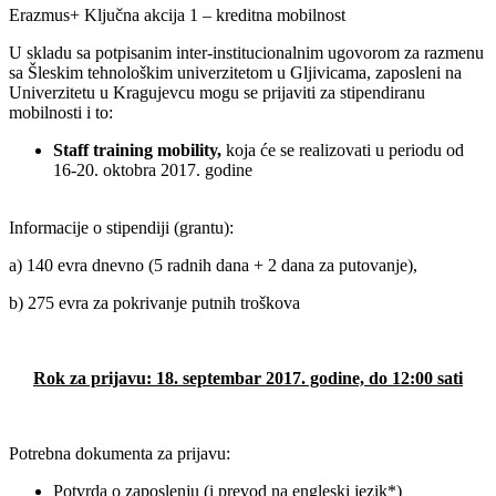
Erazmus+ Ključna akcija 1 – kreditna mobilnost
U skladu sa potpisanim inter-institucionalnim ugovorom za razmenu
sa Šleskim tehnološkim univerzitetom u Gljivicama, zaposleni na
Univerzitetu u Kragujevcu mogu se prijaviti za stipendiranu
mobilnosti i to:
Staff
training
mobility
,
koja će se realizovati u periodu od
16-20. oktobra 2017. godine
Informacije o stipendiji (grantu):
a) 140 evra dnevno (5 radnih dana + 2 dana za putovanje),
b) 275 evra za pokrivanje putnih troškova
Rok za prijavu: 18. septembar 2017. godine, do 12:00 sati
Potrebna dokumenta za prijavu:
Potvrda o zaposlenju (i prevod na engleski jezik*)