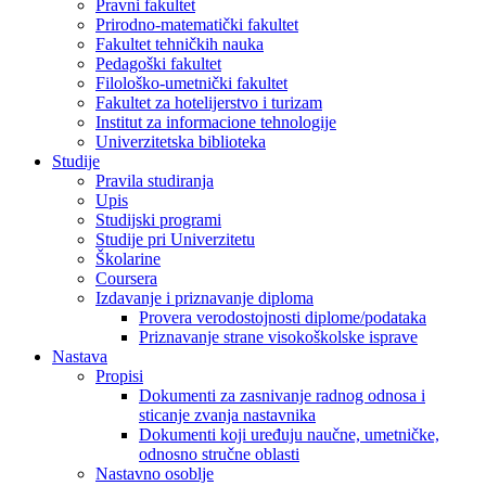
Pravni fakultet
Prirodno-matematički fakultet
Fakultet tehničkih nauka
Pedagoški fakultet
Filološko-umetnički fakultet
Fakultet za hotelijerstvo i turizam
Institut za informacione tehnologije
Univerzitetska biblioteka
Studije
Pravila studiranja
Upis
Studijski programi
Studije pri Univerzitetu
Školarine
Coursera
Izdavanje i priznavanje diploma
Provera verodostojnosti diplome/podataka
Priznavanje strane visokoškolske isprave
Nastava
Propisi
Dokumenti za zasnivanje radnog odnosa i
sticanje zvanja nastavnika
Dokumenti koji uređuju naučne, umetničke,
odnosno stručne oblasti
Nastavno osoblje