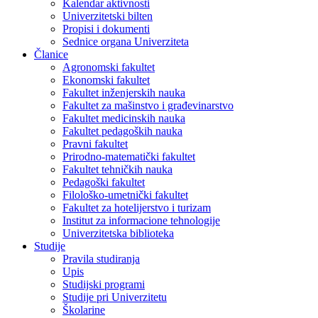
Kalendar aktivnosti
Univerzitetski bilten
Propisi i dokumenti
Sednice organa Univerziteta
Članice
Agronomski fakultet
Ekonomski fakultet
Fakultet inženjerskih nauka
Fakultet za mašinstvo i građevinarstvo
Fakultet medicinskih nauka
Fakultet pedagoških nauka
Pravni fakultet
Prirodno-matematički fakultet
Fakultet tehničkih nauka
Pedagoški fakultet
Filološko-umetnički fakultet
Fakultet za hotelijerstvo i turizam
Institut za informacione tehnologije
Univerzitetska biblioteka
Studije
Pravila studiranja
Upis
Studijski programi
Studije pri Univerzitetu
Školarine