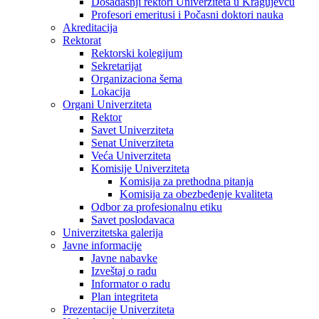
Dosadašnji rektori Univerziteta u Kragujevcu
Profesori emeritusi i Počasni doktori nauka
Akreditacija
Rektorat
Rektorski kolegijum
Sekretarijat
Organizaciona šema
Lokacija
Organi Univerziteta
Rektor
Savet Univerziteta
Senat Univerziteta
Veća Univerziteta
Komisije Univerziteta
Komisija za prethodna pitanja
Komisija za obezbeđenje kvaliteta
Odbor za profesionalnu etiku
Savet poslodavaca
Univerzitetska galerija
Javne informacije
Javne nabavke
Izveštaj o radu
Informator o radu
Plan integriteta
Prezentacije Univerziteta