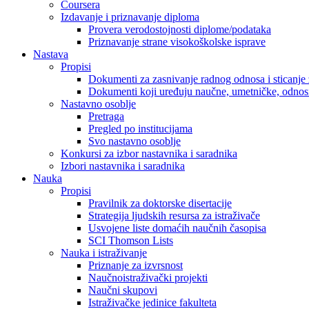
Coursera
Izdavanje i priznavanje diploma
Provera verodostojnosti diplome/podataka
Priznavanje strane visokoškolske isprave
Nastava
Propisi
Dokumenti za zasnivanje radnog odnosa i sticanje 
Dokumenti koji uređuju naučne, umetničke, odnosn
Nastavno osoblje
Pretraga
Pregled po institucijama
Svo nastavno osoblje
Konkursi za izbor nastavnika i saradnika
Izbori nastavnika i saradnika
Nauka
Propisi
Pravilnik za doktorske disertacije
Strategija ljudskih resursa za istraživače
Usvojene liste domaćih naučnih časopisa
SCI Thomson Lists
Nauka i istraživanje
Priznanje za izvrsnost
Naučnoistraživački projekti
Naučni skupovi
Istraživačke jedinice fakulteta