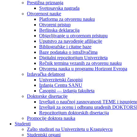
Prestižna priznanja
Svetosavska nagrada
Otvorenost nauke
Platforma za otvorenu nauku
Otvoreni pristup
Berlinska deklaracija
Objavljivanje u otvorenom pristupu
Uputstvo za navođenje afilijacije
Bibliografske i citatne baze
Baze podataka o istraživačima
Digitalni repozitorijum Univerziteta
Rečnik termina vezanih za otvorenu nauku
Otvorena nauka u programu Horizont Evropa
Izdavačka delatnost
Univerzitetski časopisi
Izdanja Centra SANU
Časopisi — izdanja fakulteta
Doktorske disertacije
Izveštaji o naučnoj zasnovanosti TEME i ispunjeno
Izveštaji za ocenu i odbranu urađenih DOKT
Repozitorijum doktorskih disertacija
Promocije doktora nauka
Studenti
Zašto studirati na Univerzitetu u Kragujevcu
Studentski organi