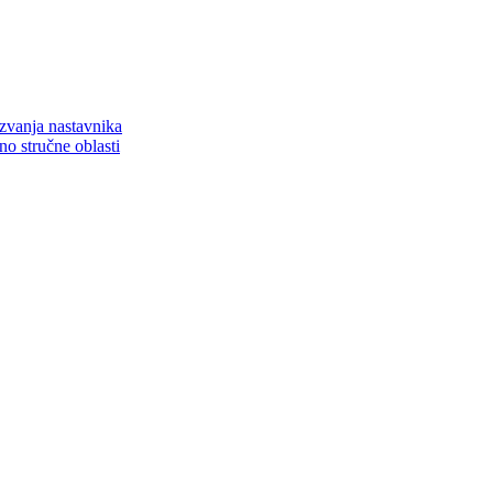
zvanja nastavnika
o stručne oblasti