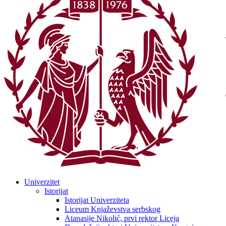
Univerzitet
Istorijat
Istorijat Univerziteta
Liceum Knjaževstva serbskog
Atanasije Nikolić, prvi rektor Liceja