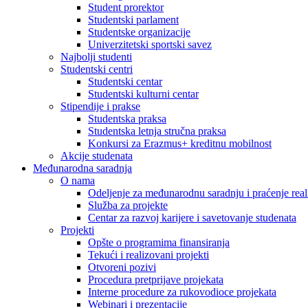
Student prorektor
Studentski parlament
Studentske organizacije
Univerzitetski sportski savez
Najbolji studenti
Studentski centri
Studentski centar
Studentski kulturni centar
Stipendije i prakse
Studentska praksa
Studentska letnja stručna praksa
Konkursi za Erazmus+ kreditnu mobilnost
Akcije studenata
Međunarodna saradnja
O nama
Odeljenje za međunarodnu saradnju i praćenje reali
Služba za projekte
Centar za razvoj karijere i savetovanje studenata
Projekti
Opšte o programima finansiranja
Tekući i realizovani projekti
Otvoreni pozivi
Procedura pretprijave projekata
Interne procedure za rukovodioce projekata
Webinari i prezentacije