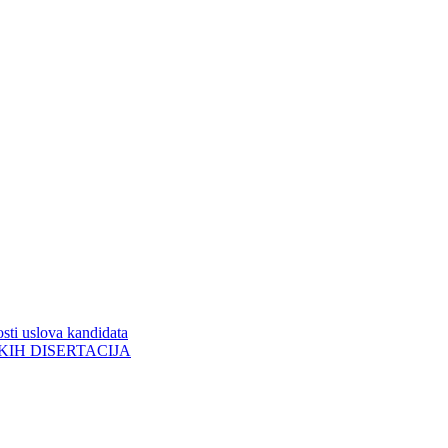
sti uslova kandidata
ORSKIH DISERTACIJA