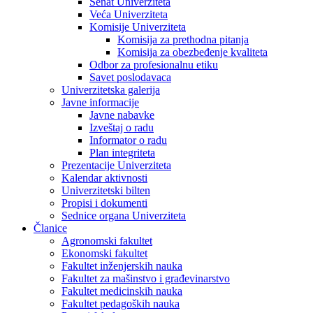
Senat Univerziteta
Veća Univerziteta
Komisije Univerziteta
Komisija za prethodna pitanja
Komisija za obezbeđenje kvaliteta
Odbor za profesionalnu etiku
Savet poslodavaca
Univerzitetska galerija
Javne informacije
Javne nabavke
Izveštaj o radu
Informator o radu
Plan integriteta
Prezentacije Univerziteta
Kalendar aktivnosti
Univerzitetski bilten
Propisi i dokumenti
Sednice organa Univerziteta
Članice
Agronomski fakultet
Ekonomski fakultet
Fakultet inženjerskih nauka
Fakultet za mašinstvo i građevinarstvo
Fakultet medicinskih nauka
Fakultet pedagoških nauka