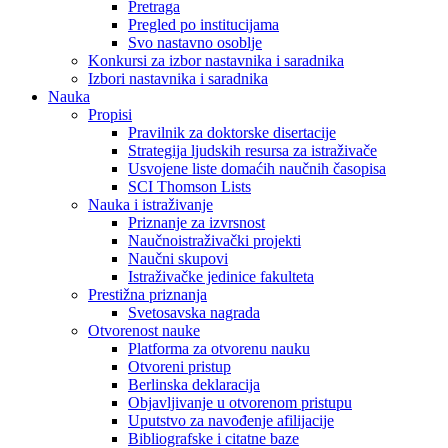
Pretraga
Pregled po institucijama
Svo nastavno osoblje
Konkursi za izbor nastavnika i saradnika
Izbori nastavnika i saradnika
Nauka
Propisi
Pravilnik za doktorske disertacije
Strategija ljudskih resursa za istraživače
Usvojene liste domaćih naučnih časopisa
SCI Thomson Lists
Nauka i istraživanje
Priznanje za izvrsnost
Naučnoistraživački projekti
Naučni skupovi
Istraživačke jedinice fakulteta
Prestižna priznanja
Svetosavska nagrada
Otvorenost nauke
Platforma za otvorenu nauku
Otvoreni pristup
Berlinska deklaracija
Objavljivanje u otvorenom pristupu
Uputstvo za navođenje afilijacije
Bibliografske i citatne baze