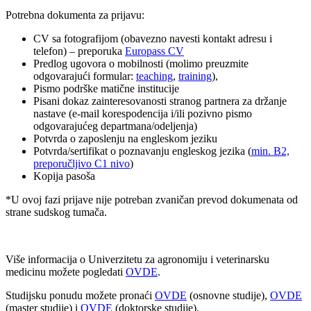
Potrebna dokumenta za prijavu:
CV sa fotografijom (obavezno navesti kontakt adresu i
telefon) – preporuka
Europass CV
Predlog ugovora o mobilnosti (molimo preuzmite
odgovarajući formular:
teaching
,
training
),
Pismo podrške matične institucije
Pisani dokaz zainteresovanosti stranog partnera za držanje
nastave (e-mail korespodencija i/ili pozivno pismo
odgovarajućeg departmana/odeljenja)
Potvrda o zaposlenju na engleskom jeziku
Potvrda/sertifikat o poznavanju engleskog jezika (
min. B2,
preporučljivo C1 nivo
)
Kopija pasoša
*U ovoj fazi prijave nije potreban zvaničan prevod dokumenata od
strane sudskog tumača.
Više informacija o Univerzitetu za agronomiju i veterinarsku
medicinu možete pogledati
OVDE
.
Studijsku ponudu možete pronaći
OVDE
(osnovne studije),
OVDE
(master studije) i
OVDE
(doktorske studije).