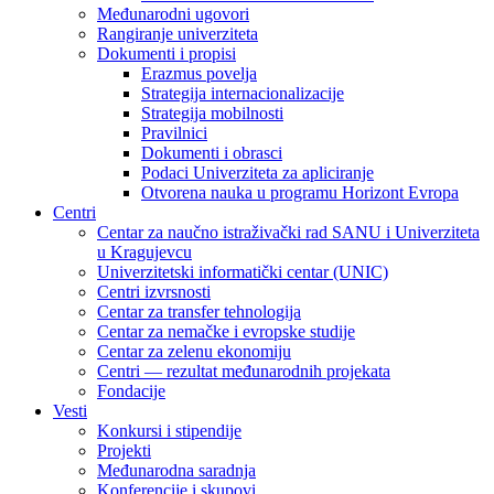
Međunarodni ugovori
Rangiranje univerziteta
Dokumenti i propisi
Erazmus povelja
Strategija internacionalizacije
Strategija mobilnosti
Pravilnici
Dokumenti i obrasci
Podaci Univerziteta za apliciranje
Otvorena nauka u programu Horizont Evropa
Centri
Centar za naučno istraživački rad SANU i Univerziteta
u Kragujevcu
Univerzitetski informatički centar (UNIC)
Centri izvrsnosti
Centar za transfer tehnologija
Centar za nemačke i evropske studije
Centar za zelenu ekonomiju
Centri — rezultat međunarodnih projekata
Fondacije
Vesti
Konkursi i stipendije
Projekti
Međunarodna saradnja
Konferencije i skupovi