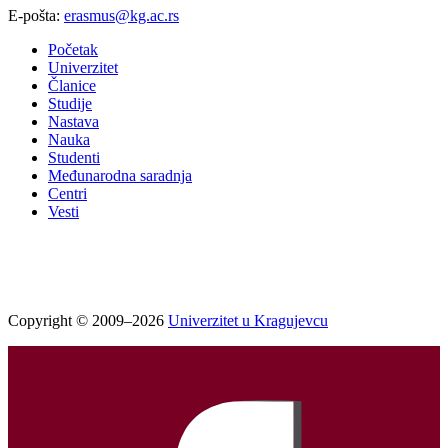
E-pošta:
erasmus@kg.ac.rs
Početak
Univerzitet
Članice
Studije
Nastava
Nauka
Studenti
Međunarodna saradnja
Centri
Vesti
Copyright © 2009–2026
Univerzitet u Kragujevcu