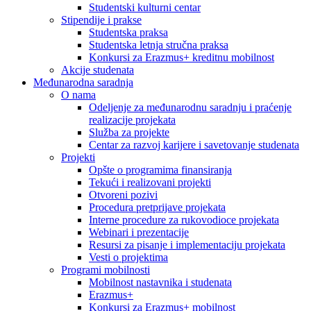
Studentski kulturni centar
Stipendije i prakse
Studentska praksa
Studentska letnja stručna praksa
Konkursi za Erazmus+ kreditnu mobilnost
Akcije studenata
Međunarodna saradnja
O nama
Odeljenje za međunarodnu saradnju i praćenje
realizacije projekata
Služba za projekte
Centar za razvoj karijere i savetovanje studenata
Projekti
Opšte o programima finansiranja
Tekući i realizovani projekti
Otvoreni pozivi
Procedura pretprijave projekata
Interne procedure za rukovodioce projekata
Webinari i prezentacije
Resursi za pisanje i implementaciju projekata
Vesti o projektima
Programi mobilnosti
Mobilnost nastavnika i studenata
Erazmus+
Konkursi za Erazmus+ mobilnost