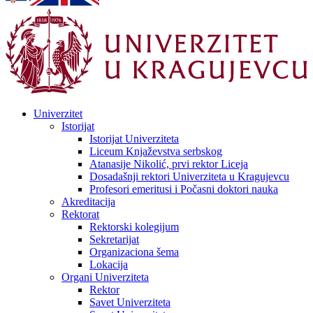
Univerzitet
Istorijat
Istorijat Univerziteta
Liceum Knjaževstva serbskog
Atanasije Nikolić, prvi rektor Liceja
Dosadašnji rektori Univerziteta u Kragujevcu
Profesori emeritusi i Počasni doktori nauka
Akreditacija
Rektorat
Rektorski kolegijum
Sekretarijat
Organizaciona šema
Lokacija
Organi Univerziteta
Rektor
Savet Univerziteta