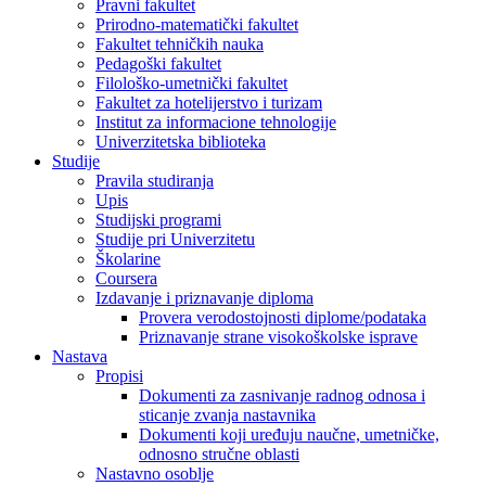
Pravni fakultet
Prirodno-matematički fakultet
Fakultet tehničkih nauka
Pedagoški fakultet
Filološko-umetnički fakultet
Fakultet za hotelijerstvo i turizam
Institut za informacione tehnologije
Univerzitetska biblioteka
Studije
Pravila studiranja
Upis
Studijski programi
Studije pri Univerzitetu
Školarine
Coursera
Izdavanje i priznavanje diploma
Provera verodostojnosti diplome/podataka
Priznavanje strane visokoškolske isprave
Nastava
Propisi
Dokumenti za zasnivanje radnog odnosa i
sticanje zvanja nastavnika
Dokumenti koji uređuju naučne, umetničke,
odnosno stručne oblasti
Nastavno osoblje