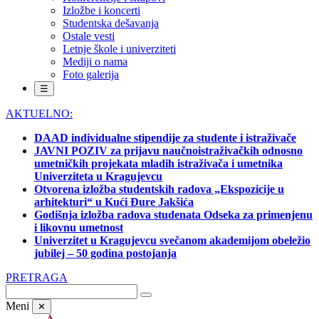
Izložbe i koncerti
Studentska dešavanja
Ostale vesti
Letnje škole i univerziteti
Mediji o nama
Foto galerija
☰
AKTUELNO:
DAAD individualne stipendije za studente i istraživače
JAVNI POZIV za prijavu naučnoistraživačkih odnosno
umetničkih projekata mladih istraživača i umetnika
Univerziteta u Kragujevcu
Otvorena izložba studentskih radova „Ekspozicije u
arhitekturi“ u Kući Đure Jakšića
Godišnja izložba radova studenata Odseka za primenjenu
i likovnu umetnost
Univerzitet u Kragujevcu svečanom akademijom obeležio
jubilej – 50 godina postojanja
PRETRAGA
Meni
✕