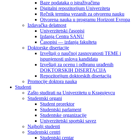
Baze podataka o istraživačima
Digitalni repozitorijum Univerziteta
Rečnik termina vezanih za otvorenu nauku
Otvorena nauka u programu Horizont Evropa
Izdavačka delatnost
Univerzitetski časopisi
Izdanja Centra SANU
Časopisi — izdanja fakulteta
Doktorske disertacije
Izveštaji o naučnoj zasnovanosti TEME i
ispunjenosti uslova kandidata
Izveštaji za ocenu i odbranu urađenih
DOKTORSKIH DISERTACIJA
Repozitorijum doktorskih disertacija
Promocije doktora nauka
Studenti
Zašto studirati na Univerzitetu u Kragujevcu
Studentski organi
Student prorektor
Studentski parlament
Studentske organizacije
Univerzitetski sportski savez
Najbolji studenti
Studentski centri
Studentski centar