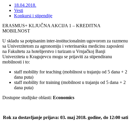
18.04.2018.
Vesti
Konkursi i stipendije
ERASMUS+ KLJUČNA AKCIJA 1 – KREDITNA
MOBILNOST
U skladu sa potpisanim inter-institucionalnim ugovorom za razmenu
sa Univerzitetom za agronomiju i veterinarsku medicinu zaposleni
na Fakultetu za hotelijerstvo i turizam u Vrnjačkoj Banji
Univerziteta u Kragujevcu mogu se prijaviti za stipendiranu
mobilnosti i to:
staff mobility for teaching (mobilnost u trajanju od 5 dana + 2
dana puta)
staff mobility for training (mobilnost u trajanju od 5 dana + 2
dana puta)
Dostupne studijske oblasti:
Economics
Rok za dostavljanje prijava:
03
. maj 2018. godine, do 12:00 sati