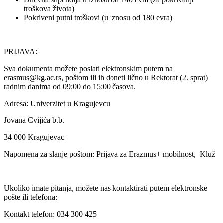
troškova života)
Pokriveni putni troškovi (u iznosu od 180 evra)
PRIJAVA:
Sva dokumenta možete poslati elektronskim putem na
erasmus@kg.ac.rs, poštom ili ih doneti lično u Rektorat (2. sprat)
radnim danima od 09:00 do 15:00 časova.
Adresa: Univerzitet u Kragujevcu
Jovana Cvijića b.b.
34 000 Kragujevac
Napomena za slanje poštom: Prijava za Erazmus+ mobilnost, Kluž
Ukoliko imate pitanja, možete nas kontaktirati putem elektronske
pošte ili telefona:
Kontakt telefon: 034 300 425