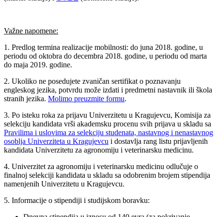
Važne napomene:
1. Predlog termina realizacije mobilnosti: do juna 2018. godine, u
periodu od oktobra do decembra 2018. godine, u periodu od marta
do maja 2019. godine.
2. Ukoliko ne posedujete zvaničan sertifikat o poznavanju
engleskog jezika, potvrdu može izdati i predmetni nastavnik ili škola
stranih jezika.
Molimo preuzmite formu
.
3. Po isteku roka za prijavu Univerzitetu u Kragujevcu, Komisija za
selekciju kandidata vrši akademsku procenu svih prijava u skladu sa
Pravilima i uslovima za selekciju studenata, nastavnog i nenastavnog
osoblja Univerziteta u Kragujevcu
i dostavlja rang listu prijavljenih
kandidata Univerzitetu za agronomiju i veterinarsku medicinu.
4. Univerzitet za agronomiju i veterinarsku medicinu odlučuje o
finalnoj selekciji kandidata u skladu sa odobrenim brojem stipendija
namenjenih Univerzitetu u Kragujevcu.
5. Informacije o stipendiji i studijskom boravku:
Dnevna stipendija u iznosu od 140 evra (za pokrivanje