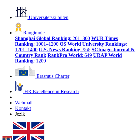
Univerzitetski bilten
Rangiranje
Shanghai Global Ranking
: 201–300
WUR Times
Ranking
: 1001–1200
QS World University Rankings
:
1201–1400
U.S. News Ranking
: 966
SCImago Journal &
Country Rank
RankPro World
: 649
URAP World
Ranking
: 1209
Erasmus Charter
HR Excellence in Research
Webmail
Kontakt
Jezik