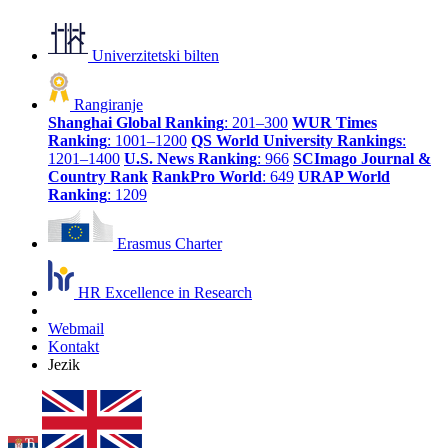
Univerzitetski bilten
Rangiranje
Shanghai Global Ranking
: 201–300
WUR Times
Ranking
: 1001–1200
QS World University Rankings
:
1201–1400
U.S. News Ranking
: 966
SCImago Journal &
Country Rank
RankPro World
: 649
URAP World
Ranking
: 1209
Erasmus Charter
HR Excellence in Research
Webmail
Kontakt
Jezik