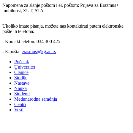
Napomena za slanje poštom i el. poštom: Prijava za Erazmus+
mobilnost, ZUT, STA
Ukoliko imate pitanja, možete nas kontaktirati putem elektronske
pošte ili telefona:
- Kontakt telefon: 034 300 425
- E-pošta:
erasmus@kg.ac.rs
Početak
Univerzitet
Članice
Studije
Nastava
Nauka
Studenti
Međunarodna saradnja
Centri
Vesti