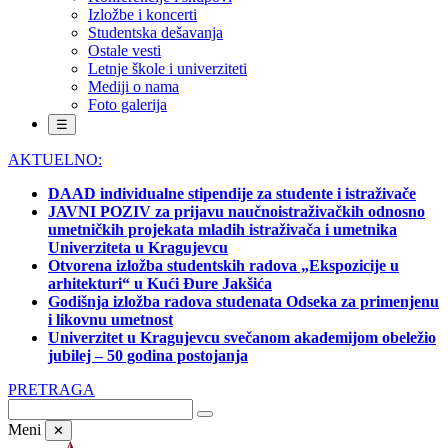
Izložbe i koncerti
Studentska dešavanja
Ostale vesti
Letnje škole i univerziteti
Mediji o nama
Foto galerija
☰
AKTUELNO:
DAAD individualne stipendije za studente i istraživače
JAVNI POZIV za prijavu naučnoistraživačkih odnosno
umetničkih projekata mladih istraživača i umetnika
Univerziteta u Kragujevcu
Otvorena izložba studentskih radova „Ekspozicije u
arhitekturi“ u Kući Đure Jakšića
Godišnja izložba radova studenata Odseka za primenjenu
i likovnu umetnost
Univerzitet u Kragujevcu svečanom akademijom obeležio
jubilej – 50 godina postojanja
PRETRAGA
Meni
✕