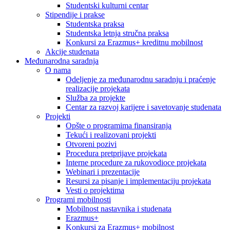
Studentski kulturni centar
Stipendije i prakse
Studentska praksa
Studentska letnja stručna praksa
Konkursi za Erazmus+ kreditnu mobilnost
Akcije studenata
Međunarodna saradnja
O nama
Odeljenje za međunarodnu saradnju i praćenje
realizacije projekata
Služba za projekte
Centar za razvoj karijere i savetovanje studenata
Projekti
Opšte o programima finansiranja
Tekući i realizovani projekti
Otvoreni pozivi
Procedura pretprijave projekata
Interne procedure za rukovodioce projekata
Webinari i prezentacije
Resursi za pisanje i implementaciju projekata
Vesti o projektima
Programi mobilnosti
Mobilnost nastavnika i studenata
Erazmus+
Konkursi za Erazmus+ mobilnost