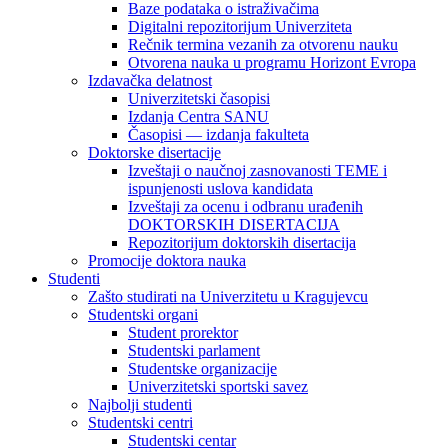
Baze podataka o istraživačima
Digitalni repozitorijum Univerziteta
Rečnik termina vezanih za otvorenu nauku
Otvorena nauka u programu Horizont Evropa
Izdavačka delatnost
Univerzitetski časopisi
Izdanja Centra SANU
Časopisi — izdanja fakulteta
Doktorske disertacije
Izveštaji o naučnoj zasnovanosti TEME i
ispunjenosti uslova kandidata
Izveštaji za ocenu i odbranu urađenih
DOKTORSKIH DISERTACIJA
Repozitorijum doktorskih disertacija
Promocije doktora nauka
Studenti
Zašto studirati na Univerzitetu u Kragujevcu
Studentski organi
Student prorektor
Studentski parlament
Studentske organizacije
Univerzitetski sportski savez
Najbolji studenti
Studentski centri
Studentski centar