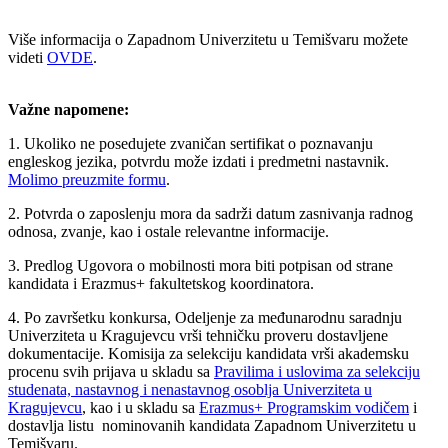
Više informacija o Zapadnom Univerzitetu u Temišvaru možete
videti
OVDE
.
Važne napomene:
1. Ukoliko ne posedujete zvaničan sertifikat o poznavanju
engleskog jezika, potvrdu može izdati i predmetni nastavnik.
Molimo preuzmite formu
.
2. Potvrda o zaposlenju mora da sadrži datum zasnivanja radnog
odnosa, zvanje, kao i ostale relevantne informacije.
3. Predlog Ugovora o mobilnosti mora biti potpisan od strane
kandidata i Erazmus+ fakultetskog koordinatora.
4. Po završetku konkursa, Odeljenje za međunarodnu saradnju
Univerziteta u Kragujevcu vrši tehničku proveru dostavljene
dokumentacije. Komisija za selekciju kandidata vrši akademsku
procenu svih prijava u skladu sa
Pravilima i uslovima za selekciju
studenata, nastavnog i nenastavnog osoblja Univerziteta u
Kragujevcu
, kao i u skladu sa
Erazmus+ Programskim vodičem
i
dostavlja listu nominovanih kandidata Zapadnom Univerzitetu u
Temišvaru.