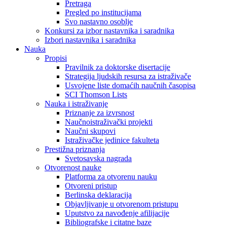
Pretraga
Pregled po institucijama
Svo nastavno osoblje
Konkursi za izbor nastavnika i saradnika
Izbori nastavnika i saradnika
Nauka
Propisi
Pravilnik za doktorske disertacije
Strategija ljudskih resursa za istraživače
Usvojene liste domaćih naučnih časopisa
SCI Thomson Lists
Nauka i istraživanje
Priznanje za izvrsnost
Naučnoistraživački projekti
Naučni skupovi
Istraživačke jedinice fakulteta
Prestižna priznanja
Svetosavska nagrada
Otvorenost nauke
Platforma za otvorenu nauku
Otvoreni pristup
Berlinska deklaracija
Objavljivanje u otvorenom pristupu
Uputstvo za navođenje afilijacije
Bibliografske i citatne baze