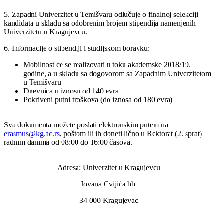
5. Zapadni Univerzitet u Temišvaru odlučuje o finalnoj selekciji
kandidata u skladu sa odobrenim brojem stipendija namenjenih
Univerzitetu u Kragujevcu.
6. Informacije o stipendiji i studijskom boravku:
Mobilnost će se realizovati u toku akademske 2018/19.
godine, a u skladu sa dogovorom sa Zapadnim Univerzitetom
u Temišvaru
Dnevnica u iznosu od 140 evra
Pokriveni putni troškova (do iznosa od 180 evra)
Sva dokumenta možete poslati elektronskim putem na
erasmus@kg.ac.rs
, poštom ili ih doneti lično u Rektorat (2. sprat)
radnim danima od 08:00 do 16:00 časova.
Adresa: Univerzitet u Kragujevcu
Jovana Cvijića bb.
34 000 Kragujevac