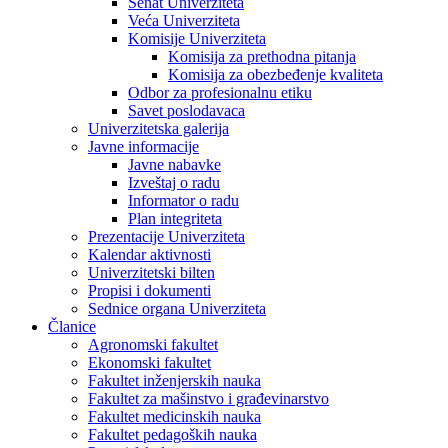
Senat Univerziteta
Veća Univerziteta
Komisije Univerziteta
Komisija za prethodna pitanja
Komisija za obezbeđenje kvaliteta
Odbor za profesionalnu etiku
Savet poslodavaca
Univerzitetska galerija
Javne informacije
Javne nabavke
Izveštaj o radu
Informator o radu
Plan integriteta
Prezentacije Univerziteta
Kalendar aktivnosti
Univerzitetski bilten
Propisi i dokumenti
Sednice organa Univerziteta
Članice
Agronomski fakultet
Ekonomski fakultet
Fakultet inženjerskih nauka
Fakultet za mašinstvo i građevinarstvo
Fakultet medicinskih nauka
Fakultet pedagoških nauka