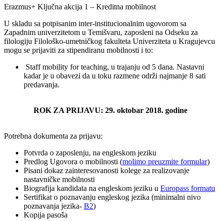
Erazmus+ Ključna akcija 1 – Kreditna mobilnost
U skladu sa potpisanim inter-institucionalnim ugovorom sa
Zapadnim univerzitetom u Temišvaru, zaposleni na Odseku za
filologiju Filološko-umetničkog fakulteta Univerziteta u Kragujevcu
mogu se prijaviti za stipendiranu mobilnosti i to:
Staff mobility for teaching, u trajanju od 5 dana. Nastavni
kadar je u obavezi da u toku razmene održi najmanje 8 sati
predavanja.
ROK ZA PRIJAVU: 29. oktobar 2018. godine
Potrebna dokumenta za prijavu:
Potvrda o zaposlenju, na engleskom jeziku
Predlog Ugovora o mobilnosti (
molimo preuzmite formular
)
Pisani dokaz zainteresovanosti kolege za realizovanje
nastavničke mobilnosti
Biografija kandidata na engleskom jeziku u
Europass formatu
Sertifikat o poznavanju engleskog jezika (minimalni nivo
poznavanja jezika-
B2
)
Kopija pasoša