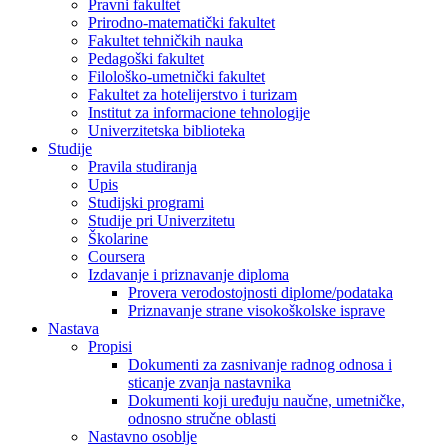
Pravni fakultet
Prirodno-matematički fakultet
Fakultet tehničkih nauka
Pedagoški fakultet
Filološko-umetnički fakultet
Fakultet za hotelijerstvo i turizam
Institut za informacione tehnologije
Univerzitetska biblioteka
Studije
Pravila studiranja
Upis
Studijski programi
Studije pri Univerzitetu
Školarine
Coursera
Izdavanje i priznavanje diploma
Provera verodostojnosti diplome/podataka
Priznavanje strane visokoškolske isprave
Nastava
Propisi
Dokumenti za zasnivanje radnog odnosa i
sticanje zvanja nastavnika
Dokumenti koji uređuju naučne, umetničke,
odnosno stručne oblasti
Nastavno osoblje