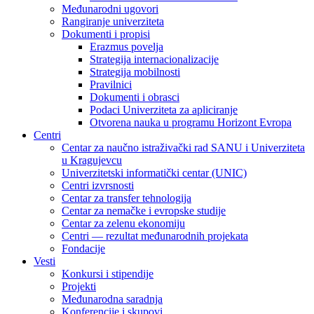
Međunarodni ugovori
Rangiranje univerziteta
Dokumenti i propisi
Erazmus povelja
Strategija internacionalizacije
Strategija mobilnosti
Pravilnici
Dokumenti i obrasci
Podaci Univerziteta za apliciranje
Otvorena nauka u programu Horizont Evropa
Centri
Centar za naučno istraživački rad SANU i Univerziteta
u Kragujevcu
Univerzitetski informatički centar (UNIC)
Centri izvrsnosti
Centar za transfer tehnologija
Centar za nemačke i evropske studije
Centar za zelenu ekonomiju
Centri — rezultat međunarodnih projekata
Fondacije
Vesti
Konkursi i stipendije
Projekti
Međunarodna saradnja
Konferencije i skupovi