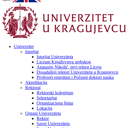
Univerzitet
Istorijat
Istorijat Univerziteta
Liceum Knjaževstva serbskog
Atanasije Nikolić, prvi rektor Liceja
Dosadašnji rektori Univerziteta u Kragujevcu
Profesori emeritusi i Počasni doktori nauka
Akreditacija
Rektorat
Rektorski kolegijum
Sekretarijat
Organizaciona šema
Lokacija
Organi Univerziteta
Rektor
Savet Univerziteta