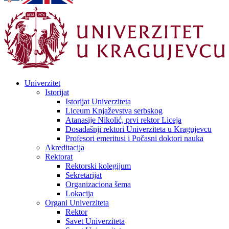
Univerzitet
Istorijat
Istorijat Univerziteta
Liceum Knjaževstva serbskog
Atanasije Nikolić, prvi rektor Liceja
Dosadašnji rektori Univerziteta u Kragujevcu
Profesori emeritusi i Počasni doktori nauka
Akreditacija
Rektorat
Rektorski kolegijum
Sekretarijat
Organizaciona šema
Lokacija
Organi Univerziteta
Rektor
Savet Univerziteta