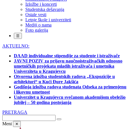
Izložbe i koncerti
Studentska dešavanja
Ostale vesti
Letnje škole i univerziteti
Mediji o nama
Foto galerija
☰
AKTUELNO:
DAAD individualne stipendije za studente i istraživače
JAVNI POZIV za prijavu naučnoistraživačkih odnosno
umetničkih projekata mladih istraživača i umetnika
Univerziteta u Kragujevcu
Otvorena izložba studentskih radova „Ekspozicije u
arhitekturi“ u Kući Đure Jakšića
Godišnja izložba radova studenata Odseka za primenjenu
i likovnu umetnost
Univerzitet u Kragujevcu svečanom akademijom obeležio
jubilej – 50 godina postojanja
PRETRAGA
Meni
✕