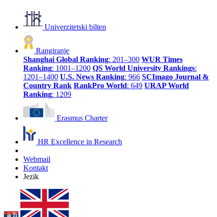
Univerzitetski bilten
Rangiranje
Shanghai Global Ranking
: 201–300
WUR Times
Ranking
: 1001–1200
QS World University Rankings
:
1201–1400
U.S. News Ranking
: 966
SCImago Journal &
Country Rank
RankPro World
: 649
URAP World
Ranking
: 1209
Erasmus Charter
HR Excellence in Research
Webmail
Kontakt
Jezik