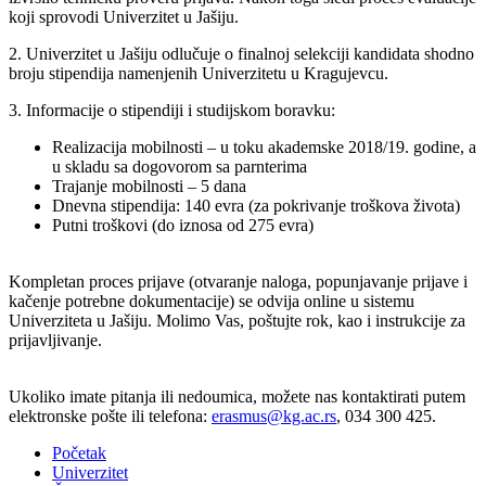
koji sprovodi Univerzitet u Jašiju.
2. Univerzitet u Jašiju odlučuje o finalnoj selekciji kandidata shodno
broju stipendija namenjenih Univerzitetu u Kragujevcu.
3. Informacije o stipendiji i studijskom boravku:
Realizacija mobilnosti – u toku akademske 2018/19. godine, a
u skladu sa dogovorom sa parnterima
Trajanje mobilnosti – 5 dana
Dnevna stipendija: 140 evra (za pokrivanje troškova života)
Putni troškovi (do iznosa od 275 evra)
Kompletan proces prijave (otvaranje naloga, popunjavanje prijave i
kačenje potrebne dokumentacije) se odvija online u sistemu
Univerziteta u Jašiju. Molimo Vas, poštujte rok, kao i instrukcije za
prijavljivanje.
Ukoliko imate pitanja ili nedoumica, možete nas kontaktirati putem
elektronske pošte ili telefona:
erasmus@kg.ac.rs
, 034 300 425.
Početak
Univerzitet