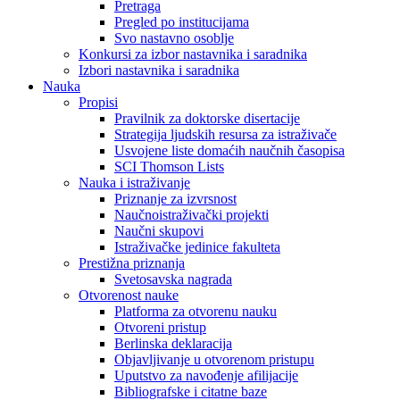
Pretraga
Pregled po institucijama
Svo nastavno osoblje
Konkursi za izbor nastavnika i saradnika
Izbori nastavnika i saradnika
Nauka
Propisi
Pravilnik za doktorske disertacije
Strategija ljudskih resursa za istraživače
Usvojene liste domaćih naučnih časopisa
SCI Thomson Lists
Nauka i istraživanje
Priznanje za izvrsnost
Naučnoistraživački projekti
Naučni skupovi
Istraživačke jedinice fakulteta
Prestižna priznanja
Svetosavska nagrada
Otvorenost nauke
Platforma za otvorenu nauku
Otvoreni pristup
Berlinska deklaracija
Objavljivanje u otvorenom pristupu
Uputstvo za navođenje afilijacije
Bibliografske i citatne baze