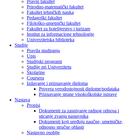
Pravni fakultet
Prirodno-matematički fakultet
Fakultet tehničkih nauka
Pedagoški fakultet
Filološko-umetnički fakultet
Fakultet za hotelijerstvo i turizam
Institut za informacione tehnologije
Univerzitetska biblioteka
Studije
Pravila studiranja
Upis
Studijski programi
Studije pri Univerzitetu
Školarine
Coursera
Izdavanje i priznavanje diploma
Provera verodostojnosti diplome/podataka
Priznavanje strane visokoškolske isprave
Nastava
Propisi
Dokumenti za zasnivanje radnog odnosa i
sticanje zvanja nastavnika
Dokumenti koji uređuju naučne, umetničke,
odnosno stručne oblasti
Nastavno osoblje