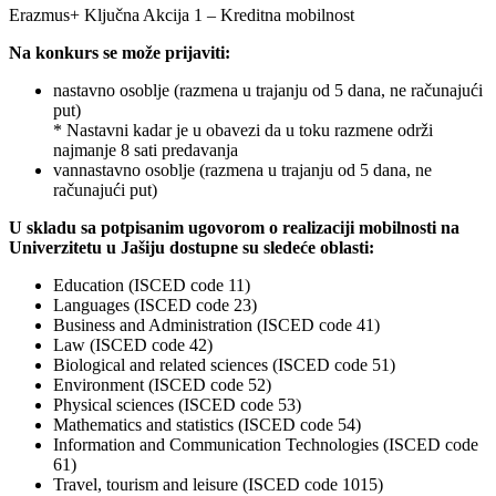
Erazmus+ Ključna Akcija 1 – Kreditna mobilnost
Na konkurs se može prijaviti:
nastavno osoblje (razmena u trajanju od 5 dana, ne računajući
put)
* Nastavni kadar je u obavezi da u toku razmene održi
najmanje 8 sati predavanja
vannastavno osoblje (razmena u trajanju od 5 dana, ne
računajući put)
U skladu sa potpisanim ugovorom o realizaciji mobilnosti na
Univerzitetu u Jašiju dostupne su sledeće oblasti:
Education (ISCED code 11)
Languages (ISCED code 23)
Business and Administration (ISCED code 41)
Law (ISCED code 42)
Biological and related sciences (ISCED code 51)
Environment (ISCED code 52)
Physical sciences (ISCED code 53)
Mathematics and statistics (ISCED code 54)
Information and Communication Technologies (ISCED code
61)
Travel, tourism and leisure (ISCED code 1015)