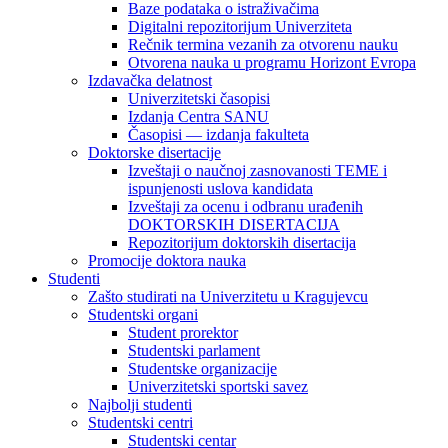
Baze podataka o istraživačima
Digitalni repozitorijum Univerziteta
Rečnik termina vezanih za otvorenu nauku
Otvorena nauka u programu Horizont Evropa
Izdavačka delatnost
Univerzitetski časopisi
Izdanja Centra SANU
Časopisi — izdanja fakulteta
Doktorske disertacije
Izveštaji o naučnoj zasnovanosti TEME i
ispunjenosti uslova kandidata
Izveštaji za ocenu i odbranu urađenih
DOKTORSKIH DISERTACIJA
Repozitorijum doktorskih disertacija
Promocije doktora nauka
Studenti
Zašto studirati na Univerzitetu u Kragujevcu
Studentski organi
Student prorektor
Studentski parlament
Studentske organizacije
Univerzitetski sportski savez
Najbolji studenti
Studentski centri
Studentski centar