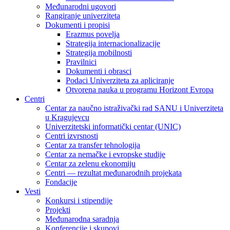
Međunarodni ugovori
Rangiranje univerziteta
Dokumenti i propisi
Erazmus povelja
Strategija internacionalizacije
Strategija mobilnosti
Pravilnici
Dokumenti i obrasci
Podaci Univerziteta za apliciranje
Otvorena nauka u programu Horizont Evropa
Centri
Centar za naučno istraživački rad SANU i Univerziteta
u Kragujevcu
Univerzitetski informatički centar (UNIC)
Centri izvrsnosti
Centar za transfer tehnologija
Centar za nemačke i evropske studije
Centar za zelenu ekonomiju
Centri — rezultat međunarodnih projekata
Fondacije
Vesti
Konkursi i stipendije
Projekti
Međunarodna saradnja
Konferencije i skupovi