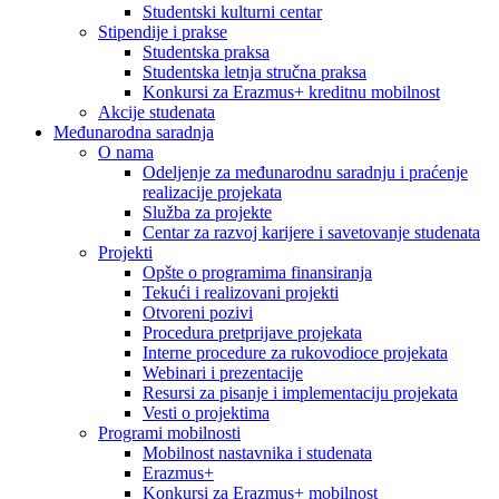
Studentski kulturni centar
Stipendije i prakse
Studentska praksa
Studentska letnja stručna praksa
Konkursi za Erazmus+ kreditnu mobilnost
Akcije studenata
Međunarodna saradnja
O nama
Odeljenje za međunarodnu saradnju i praćenje
realizacije projekata
Služba za projekte
Centar za razvoj karijere i savetovanje studenata
Projekti
Opšte o programima finansiranja
Tekući i realizovani projekti
Otvoreni pozivi
Procedura pretprijave projekata
Interne procedure za rukovodioce projekata
Webinari i prezentacije
Resursi za pisanje i implementaciju projekata
Vesti o projektima
Programi mobilnosti
Mobilnost nastavnika i studenata
Erazmus+
Konkursi za Erazmus+ mobilnost