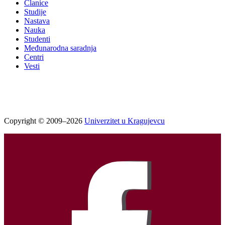
Članice
Studije
Nastava
Nauka
Studenti
Međunarodna saradnja
Centri
Vesti
Copyright © 2009–2026
Univerzitet u Kragujevcu