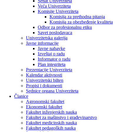
Senat Univerziteta
Veća Univerziteta
Komisije Univerziteta
Komisija za prethodna pitanja
Komisija za obezbeđenje kvaliteta
Odbor za profesionalnu etiku
Savet poslodavaca
Univerzitetska galerija
Javne informacije
Javne nabavke
Izveštaj o radu
Informator o radu
Plan integriteta
Prezentacije Univerziteta
Kalendar aktivnosti
Univerzitetski bilten
Propisi i dokumenti
Sednice organa Univerziteta
Članice
Agronomski fakultet
Ekonomski fakultet
Fakultet inženjerskih nauka
Fakultet za mašinstvo i građevinarstvo
Fakultet medicinskih nauka
Fakultet pedagoških nauka