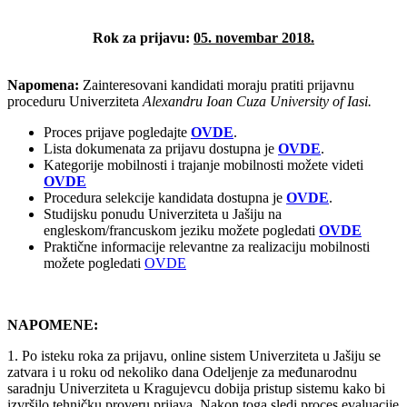
Rok za prijavu:
05. novembar 2018.
Napomena:
Zainteresovani kandidati moraju pratiti prijavnu
proceduru Univerziteta
A
l
exandru Ioan Cuza University of Iasi.
Proces prijave pogledajte
OVDE
.
Lista dokumenata za prijavu dostupna je
OVDE
.
Kategorije mobilnosti i trajanje mobilnosti možete videti
OVDE
Procedura selekcije kandidata dostupna je
OVDE
.
Studijsku ponudu Univerziteta u Jašiju na
engleskom/francuskom jeziku možete pogledati
OVDE
Praktične informacije relevantne za realizaciju mobilnosti
možete pogledati
OVDE
NAPOMENE:
1. Po isteku roka za prijavu, online sistem Univerziteta u Jašiju se
zatvara i u roku od nekoliko dana Odeljenje za međunarodnu
saradnju Univerziteta u Kragujevcu dobija pristup sistemu kako bi
izvršilo tehničku proveru prijava. Nakon toga sledi proces evaluacije