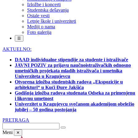
Izložbe i koncerti
Studentska dešavanja
Ostale vesti
Letnje škole i univerziteti
Mediji o nama
Foto galerija
☰
AKTUELNO:
DAAD individualne stipendije za studente i istraživače
JAVNI POZIV za prijavu naučnoistraživačkih odnosno
umetničkih projekata mladih istraživača i umetnika
Univerziteta u Kragujevcu
Otvorena izložba studentskih radova „Ekspozicije u
arhitekturi“ u Kući Đure Jakšića
Godišnja izložba radova studenata Odseka za primenjenu
i likovnu umetnost
Univerzitet u Kragujevcu svečanom akademijom obeležio
jubilej – 50 godina postojanja
PRETRAGA
Meni
✕