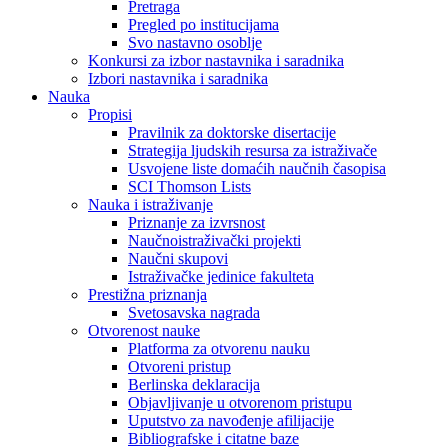
Pretraga
Pregled po institucijama
Svo nastavno osoblje
Konkursi za izbor nastavnika i saradnika
Izbori nastavnika i saradnika
Nauka
Propisi
Pravilnik za doktorske disertacije
Strategija ljudskih resursa za istraživače
Usvojene liste domaćih naučnih časopisa
SCI Thomson Lists
Nauka i istraživanje
Priznanje za izvrsnost
Naučnoistraživački projekti
Naučni skupovi
Istraživačke jedinice fakulteta
Prestižna priznanja
Svetosavska nagrada
Otvorenost nauke
Platforma za otvorenu nauku
Otvoreni pristup
Berlinska deklaracija
Objavljivanje u otvorenom pristupu
Uputstvo za navođenje afilijacije
Bibliografske i citatne baze