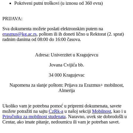
Pokriveni putni troškovi (u iznosu od 360 evra)
PRIJAVA:
Sva dokumenta možete poslati elektronskim putem na
erasmus@kg.ac.rs
, poštom ili ih doneti lično u Rektorat (2. sprat)
radnim danima od 08:00 do 16:00 časova.
Adresa: Univerzitet u Kragujevcu
Jovana Cvijića bb.
34 000 Kragujevac
Napomena za slanje poštom: Prijava za Erazmus+ mobilnost,
Almerija
Ukoliko vam je potrebna pomoć u pripremi dokumenata, savete
možete potražiti na sajtu
CzRk-a
u našoj sekciji
Mobilnost
, kao i u
Priručniku za mobilnost studenata
. Naravno, uvek ste dobrodošli u
Centar, ako imate pitanje, nedoumicu ili vam je potreban savet.