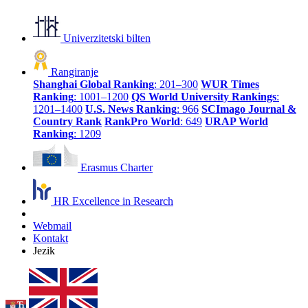
Univerzitetski bilten
Rangiranje
Shanghai Global Ranking
: 201–300
WUR Times
Ranking
: 1001–1200
QS World University Rankings
:
1201–1400
U.S. News Ranking
: 966
SCImago Journal &
Country Rank
RankPro World
: 649
URAP World
Ranking
: 1209
Erasmus Charter
HR Excellence in Research
Webmail
Kontakt
Jezik