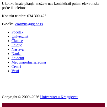
Ukoliko imate pitanja, možete nas kontaktirati putem elektronske
pošte ili telefona:
Kontakt telefon: 034 300 425
E-pošta:
erasmus@kg.ac.rs
Početak
Univerzitet
Članice
Studije
Nastava
Nauka
Studenti
Međunarodna saradnja
Centri
Vesti
Copyright © 2009–2026
Univerzitet u Kragujevcu