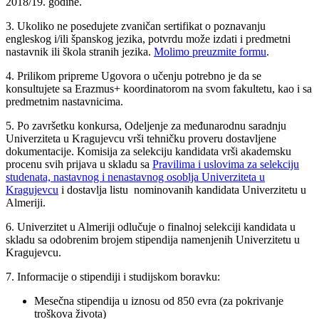
2018/19. godine.
3. Ukoliko ne posedujete zvaničan sertifikat o poznavanju
engleskog i/ili španskog jezika, potvrdu može izdati i predmetni
nastavnik ili škola stranih jezika.
Molimo preuzmite formu
.
4. Prilikom pripreme Ugovora o učenju potrebno je da se
konsultujete sa Erazmus+ koordinatorom na svom fakultetu, kao i sa
predmetnim nastavnicima.
5. Po završetku konkursa, Odeljenje za međunarodnu saradnju
Univerziteta u Kragujevcu vrši tehničku proveru dostavljene
dokumentacije. Komisija za selekciju kandidata vrši akademsku
procenu svih prijava u skladu sa
Pravilima i uslovima za selekciju
studenata, nastavnog i nenastavnog osoblja Univerziteta u
Kragujevcu
i dostavlja listu nominovanih kandidata Univerzitetu u
Almeriji.
6. Univerzitet u Almeriji odlučuje o finalnoj selekciji kandidata u
skladu sa odobrenim brojem stipendija namenjenih Univerzitetu u
Kragujevcu.
7. Informacije o stipendiji i studijskom boravku:
Mesečna stipendija u iznosu od 850 evra (za pokrivanje
troškova života)