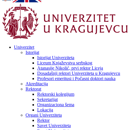
Univerzitet
Istorijat
Istorijat Univerziteta
Liceum Knjaževstva serbskog
Atanasije Nikolić, prvi rektor Liceja
Dosadašnji rektori Univerziteta u Kragujevcu
Profesori emeritusi i Počasni doktori nauka
Akreditacija
Rektorat
Rektorski kolegijum
Sekretarijat
Organizaciona šema
Lokacija
Organi Univerziteta
Rektor
Savet Univerziteta