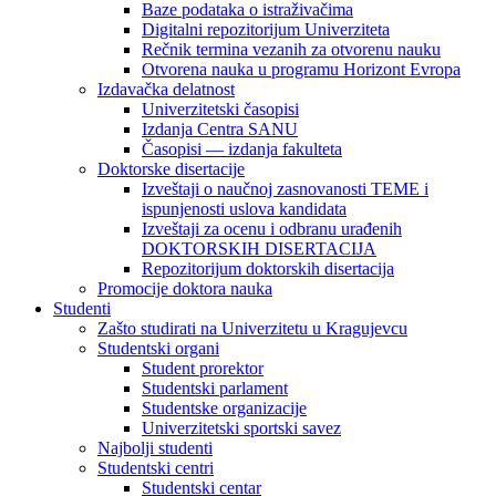
Baze podataka o istraživačima
Digitalni repozitorijum Univerziteta
Rečnik termina vezanih za otvorenu nauku
Otvorena nauka u programu Horizont Evropa
Izdavačka delatnost
Univerzitetski časopisi
Izdanja Centra SANU
Časopisi — izdanja fakulteta
Doktorske disertacije
Izveštaji o naučnoj zasnovanosti TEME i
ispunjenosti uslova kandidata
Izveštaji za ocenu i odbranu urađenih
DOKTORSKIH DISERTACIJA
Repozitorijum doktorskih disertacija
Promocije doktora nauka
Studenti
Zašto studirati na Univerzitetu u Kragujevcu
Studentski organi
Student prorektor
Studentski parlament
Studentske organizacije
Univerzitetski sportski savez
Najbolji studenti
Studentski centri
Studentski centar