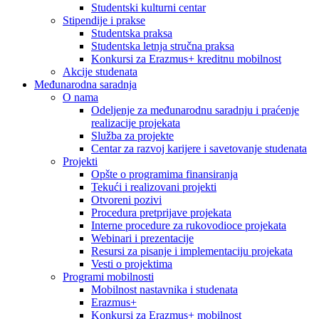
Studentski kulturni centar
Stipendije i prakse
Studentska praksa
Studentska letnja stručna praksa
Konkursi za Erazmus+ kreditnu mobilnost
Akcije studenata
Međunarodna saradnja
O nama
Odeljenje za međunarodnu saradnju i praćenje
realizacije projekata
Služba za projekte
Centar za razvoj karijere i savetovanje studenata
Projekti
Opšte o programima finansiranja
Tekući i realizovani projekti
Otvoreni pozivi
Procedura pretprijave projekata
Interne procedure za rukovodioce projekata
Webinari i prezentacije
Resursi za pisanje i implementaciju projekata
Vesti o projektima
Programi mobilnosti
Mobilnost nastavnika i studenata
Erazmus+
Konkursi za Erazmus+ mobilnost