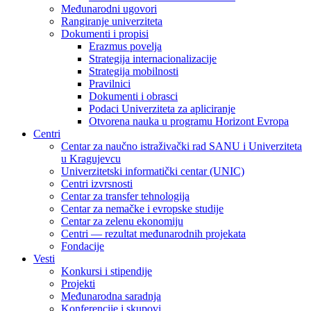
Međunarodni ugovori
Rangiranje univerziteta
Dokumenti i propisi
Erazmus povelja
Strategija internacionalizacije
Strategija mobilnosti
Pravilnici
Dokumenti i obrasci
Podaci Univerziteta za apliciranje
Otvorena nauka u programu Horizont Evropa
Centri
Centar za naučno istraživački rad SANU i Univerziteta
u Kragujevcu
Univerzitetski informatički centar (UNIC)
Centri izvrsnosti
Centar za transfer tehnologija
Centar za nemačke i evropske studije
Centar za zelenu ekonomiju
Centri — rezultat međunarodnih projekata
Fondacije
Vesti
Konkursi i stipendije
Projekti
Međunarodna saradnja
Konferencije i skupovi