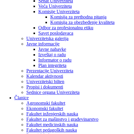
Senat Univerziteta
Veća Univerziteta
Komisije Univerziteta
Komisija za prethodna pitanja
Komisija za obezbeđenje kvaliteta
Odbor za profesionalnu etiku
Savet poslodavaca
Univerzitetska galerija
Javne informacije
Javne nabavke
Izveštaj o radu
Informator o radu
Plan integriteta
Prezentacije Univerziteta
Kalendar aktivnosti
Univerzitetski bilten
Propisi i dokumenti
Sednice organa Univerziteta
Članice
Agronomski fakultet
Ekonomski fakultet
Fakultet inženjerskih nauka
Fakultet za mašinstvo i građevinarstvo
Fakultet medicinskih nauka
Fakultet pedagoških nauka