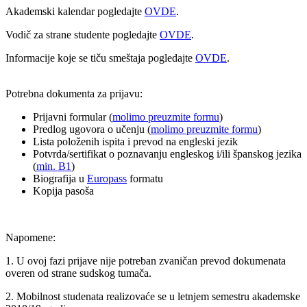
Akademski kalendar pogledajte
OVDE
.
Vodič za strane studente pogledajte
OVDE
.
Informacije koje se tiču smeštaja pogledajte
OVDE
.
Potrebna dokumenta za prijavu:
Prijavni formular (
molimo preuzmite formu
)
Predlog ugovora o učenju (
molimo preuzmite formu
)
Lista položenih ispita i prevod na engleski jezik
Potvrda/sertifikat o poznavanju engleskog i/ili španskog jezika
(
min. B1
)
Biografija u
Europass
formatu
Kopija pasoša
Napomene:
1. U ovoj fazi prijave nije potreban zvaničan prevod dokumenata
overen od strane sudskog tumača.
2. Mobilnost studenata realizovaće se u letnjem semestru akademske