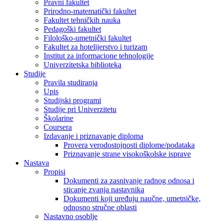
Pravni fakultet
Prirodno-matematički fakultet
Fakultet tehničkih nauka
Pedagoški fakultet
Filološko-umetnički fakultet
Fakultet za hotelijerstvo i turizam
Institut za informacione tehnologije
Univerzitetska biblioteka
Studije
Pravila studiranja
Upis
Studijski programi
Studije pri Univerzitetu
Školarine
Coursera
Izdavanje i priznavanje diploma
Provera verodostojnosti diplome/podataka
Priznavanje strane visokoškolske isprave
Nastava
Propisi
Dokumenti za zasnivanje radnog odnosa i
sticanje zvanja nastavnika
Dokumenti koji uređuju naučne, umetničke,
odnosno stručne oblasti
Nastavno osoblje