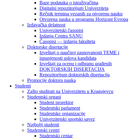
Baze podataka o istraživačima
Digitalni repozitorijum Univerziteta
Rečnik termina vezanih za otvorenu nauku
Otvorena nauka u programu Horizont Evropa
Izdavačka delatnost
Univerzitetski časopisi
Izdanja Centra SANU
Časopisi — izdanja fakulteta
Doktorske disertacije
Izveštaji o naučnoj zasnovanosti TEME i
ispunjenosti uslova kandidata
Izveštaji za ocenu i odbranu urađenih
DOKTORSKIH DISERTACIJA
Repozitorijum doktorskih disertacija
Promocije doktora nauka
Studenti
Zašto studirati na Univerzitetu u Kragujevcu
Studentski organi
Student prorektor
Studentski parlament
Studentske organizacije
Univerzitetski sportski savez
Najbolji studenti
Studentski centri
Studentski centar