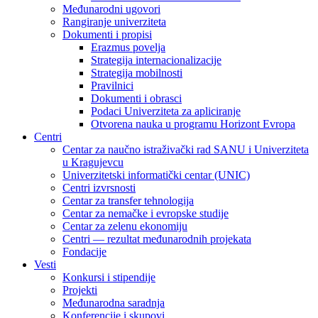
Međunarodni ugovori
Rangiranje univerziteta
Dokumenti i propisi
Erazmus povelja
Strategija internacionalizacije
Strategija mobilnosti
Pravilnici
Dokumenti i obrasci
Podaci Univerziteta za apliciranje
Otvorena nauka u programu Horizont Evropa
Centri
Centar za naučno istraživački rad SANU i Univerziteta
u Kragujevcu
Univerzitetski informatički centar (UNIC)
Centri izvrsnosti
Centar za transfer tehnologija
Centar za nemačke i evropske studije
Centar za zelenu ekonomiju
Centri — rezultat međunarodnih projekata
Fondacije
Vesti
Konkursi i stipendije
Projekti
Međunarodna saradnja
Konferencije i skupovi