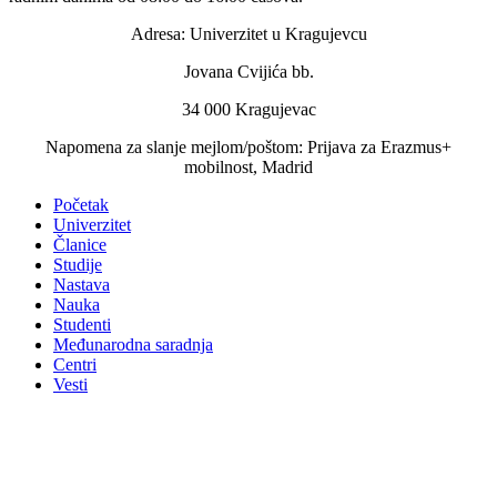
Adresa: Univerzitet u Kragujevcu
Jovana Cvijića bb.
34 000 Kragujevac
Napomena za slanje mejlom/poštom: Prijava za Erazmus+
mobilnost, Madrid
Početak
Univerzitet
Članice
Studije
Nastava
Nauka
Studenti
Međunarodna saradnja
Centri
Vesti