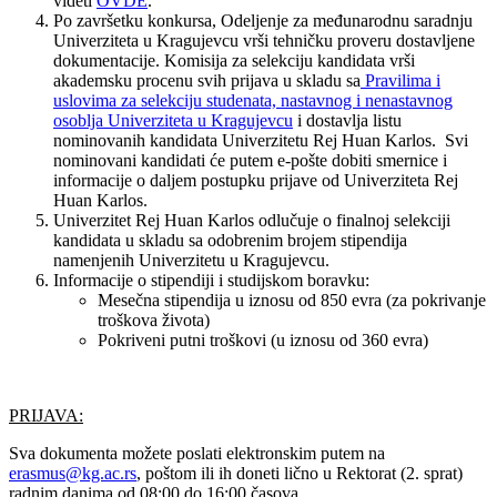
videti
OVDE
.
Po završetku konkursa, Odeljenje za međunarodnu saradnju
Univerziteta u Kragujevcu vrši tehničku proveru dostavljene
dokumentacije. Komisija za selekciju kandidata vrši
akademsku procenu svih prijava u skladu sa
Pravilima i
uslovima za selekciju studenata, nastavnog i nenastavnog
osoblja Univerziteta u Kragujevcu
i dostavlja listu
nominovanih kandidata Univerzitetu Rej Huan Karlos. Svi
nominovani kandidati će putem e-pošte dobiti smernice i
informacije o daljem postupku prijave od Univerziteta Rej
Huan Karlos.
Univerzitet Rej Huan Karlos odlučuje o finalnoj selekciji
kandidata u skladu sa odobrenim brojem stipendija
namenjenih Univerzitetu u Kragujevcu.
Informacije o stipendiji i studijskom boravku:
Mesečna stipendija u iznosu od 850 evra (za pokrivanje
troškova života)
Pokriveni putni troškovi (u iznosu od 360 evra)
PRIJAVA:
Sva dokumenta možete poslati elektronskim putem na
erasmus@kg.ac.rs
, poštom ili ih doneti lično u Rektorat (2. sprat)
radnim danima od 08:00 do 16:00 časova.