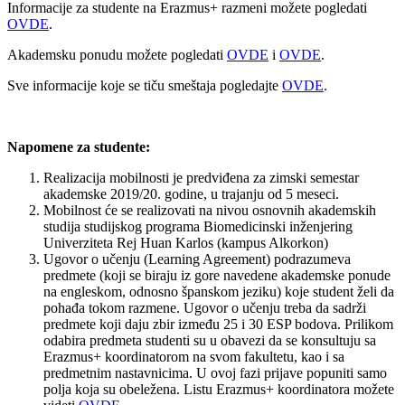
Informacije za studente na Erazmus+ razmeni možete pogledati
OVDE
.
Akademsku ponudu možete pogledati
OVDE
i
OVDE
.
Sve informacije koje se tiču smeštaja pogledajte
OVDE
.
Napomene za studente:
Realizacija mobilnosti je predviđena za zimski semestar
akademske 2019/20. godine, u trajanju od 5 meseci.
Mobilnost će se realizovati na nivou osnovnih akademskih
studija studijskog programa Biomedicinski inženjering
Univerziteta Rej Huan Karlos (kampus Alkorkon)
Ugovor o učenju (Learning Agreement) podrazumeva
predmete (koji se biraju iz gore navedene akademske ponude
na engleskom, odnosno španskom jeziku) koje student želi da
pohađa tokom razmene. Ugovor o učenju treba da sadrži
predmete koji daju zbir između 25 i 30 ESP bodova. Prilikom
odabira predmeta studenti su u obavezi da se konsultuju sa
Erazmus+ koordinatorom na svom fakultetu, kao i sa
predmetnim nastavnicima. U ovoj fazi prijave popuniti samo
polja koja su obeležena. Listu Erazmus+ koordinatora možete