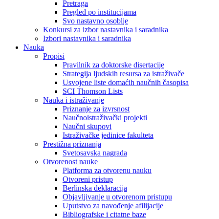
Pretraga
Pregled po institucijama
Svo nastavno osoblje
Konkursi za izbor nastavnika i saradnika
Izbori nastavnika i saradnika
Nauka
Propisi
Pravilnik za doktorske disertacije
Strategija ljudskih resursa za istraživače
Usvojene liste domaćih naučnih časopisa
SCI Thomson Lists
Nauka i istraživanje
Priznanje za izvrsnost
Naučnoistraživački projekti
Naučni skupovi
Istraživačke jedinice fakulteta
Prestižna priznanja
Svetosavska nagrada
Otvorenost nauke
Platforma za otvorenu nauku
Otvoreni pristup
Berlinska deklaracija
Objavljivanje u otvorenom pristupu
Uputstvo za navođenje afilijacije
Bibliografske i citatne baze