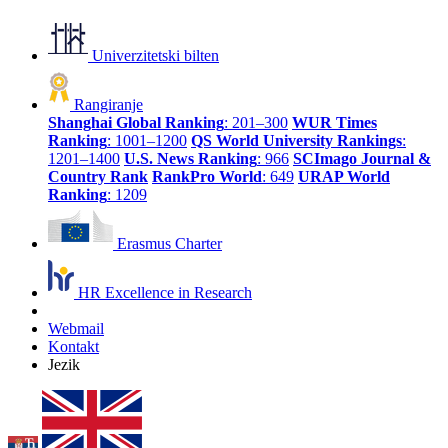
Univerzitetski bilten
Rangiranje
Shanghai Global Ranking
: 201–300
WUR Times
Ranking
: 1001–1200
QS World University Rankings
:
1201–1400
U.S. News Ranking
: 966
SCImago Journal &
Country Rank
RankPro World
: 649
URAP World
Ranking
: 1209
Erasmus Charter
HR Excellence in Research
Webmail
Kontakt
Jezik