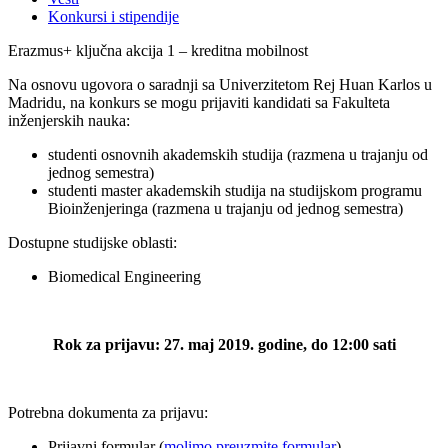
Konkursi i stipendije
Erazmus+ ključna akcija 1 – kreditna mobilnost
Na osnovu ugovora o saradnji sa Univerzitetom Rej Huan Karlos u
Madridu, na konkurs se mogu prijaviti kandidati sa Fakulteta
inženjerskih nauka:
studenti osnovnih akademskih studija (razmena u trajanju od
jednog semestra)
studenti master akademskih studija na studijskom programu
Bioinženjeringa (razmena u trajanju od jednog semestra)
Dostupne studijske oblasti:
Biomedical Engineering
Rok za prijavu: 27.
maj
2019. godine, do 12:00 sati
Potrebna dokumenta za prijavu:
Prijavni formular (
molimo preuzmite formular
)