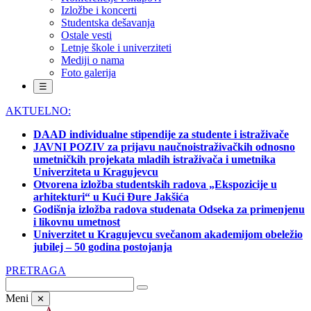
Izložbe i koncerti
Studentska dešavanja
Ostale vesti
Letnje škole i univerziteti
Mediji o nama
Foto galerija
☰
AKTUELNO:
DAAD individualne stipendije za studente i istraživače
JAVNI POZIV za prijavu naučnoistraživačkih odnosno
umetničkih projekata mladih istraživača i umetnika
Univerziteta u Kragujevcu
Otvorena izložba studentskih radova „Ekspozicije u
arhitekturi“ u Kući Đure Jakšića
Godišnja izložba radova studenata Odseka za primenjenu
i likovnu umetnost
Univerzitet u Kragujevcu svečanom akademijom obeležio
jubilej – 50 godina postojanja
PRETRAGA
Meni
✕