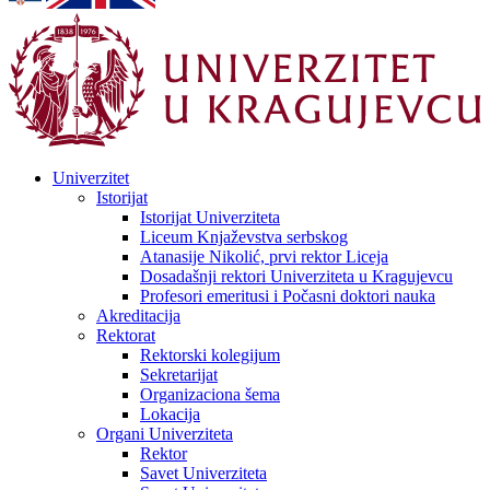
Univerzitet
Istorijat
Istorijat Univerziteta
Liceum Knjaževstva serbskog
Atanasije Nikolić, prvi rektor Liceja
Dosadašnji rektori Univerziteta u Kragujevcu
Profesori emeritusi i Počasni doktori nauka
Akreditacija
Rektorat
Rektorski kolegijum
Sekretarijat
Organizaciona šema
Lokacija
Organi Univerziteta
Rektor
Savet Univerziteta