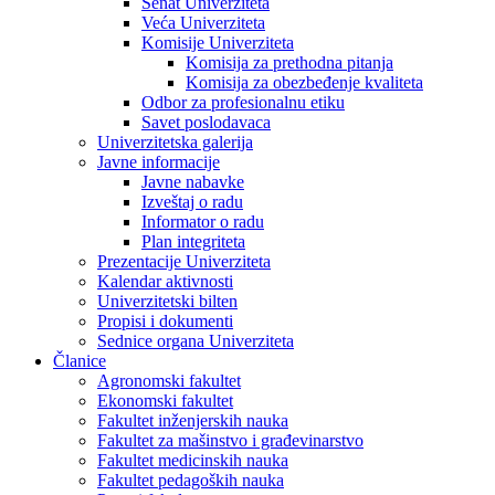
Senat Univerziteta
Veća Univerziteta
Komisije Univerziteta
Komisija za prethodna pitanja
Komisija za obezbeđenje kvaliteta
Odbor za profesionalnu etiku
Savet poslodavaca
Univerzitetska galerija
Javne informacije
Javne nabavke
Izveštaj o radu
Informator o radu
Plan integriteta
Prezentacije Univerziteta
Kalendar aktivnosti
Univerzitetski bilten
Propisi i dokumenti
Sednice organa Univerziteta
Članice
Agronomski fakultet
Ekonomski fakultet
Fakultet inženjerskih nauka
Fakultet za mašinstvo i građevinarstvo
Fakultet medicinskih nauka
Fakultet pedagoških nauka