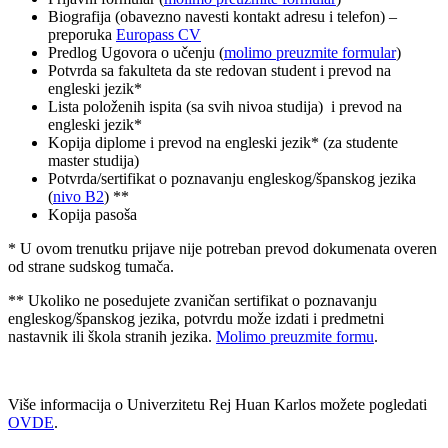
Biografija (obavezno navesti kontakt adresu i telefon) –
preporuka
Europass CV
Predlog Ugovora o učenju (
molimo preuzmite formular
)
Potvrda sa fakulteta da ste redovan student i prevod na
engleski jezik*
Lista položenih ispita (sa svih nivoa studija) i prevod na
engleski jezik*
Kopija diplome i prevod na engleski jezik* (za studente
master studija)
Potvrda/sertifikat o poznavanju engleskog/španskog jezika
(
nivo B2
) **
Kopija pasoša
* U ovom trenutku prijave nije potreban prevod dokumenata overen
od strane sudskog tumača.
** Ukoliko ne posedujete zvaničan sertifikat o poznavanju
engleskog/španskog jezika, potvrdu može izdati i predmetni
nastavnik ili škola stranih jezika.
Molimo preuzmite formu
.
Više informacija o Univerzitetu Rej Huan Karlos možete pogledati
OVDE
.