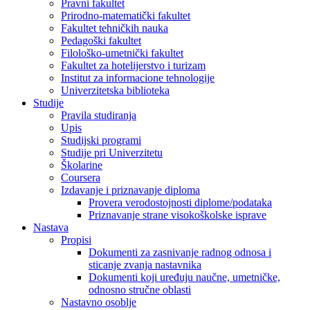
Pravni fakultet
Prirodno-matematički fakultet
Fakultet tehničkih nauka
Pedagoški fakultet
Filološko-umetnički fakultet
Fakultet za hotelijerstvo i turizam
Institut za informacione tehnologije
Univerzitetska biblioteka
Studije
Pravila studiranja
Upis
Studijski programi
Studije pri Univerzitetu
Školarine
Coursera
Izdavanje i priznavanje diploma
Provera verodostojnosti diplome/podataka
Priznavanje strane visokoškolske isprave
Nastava
Propisi
Dokumenti za zasnivanje radnog odnosa i
sticanje zvanja nastavnika
Dokumenti koji uređuju naučne, umetničke,
odnosno stručne oblasti
Nastavno osoblje