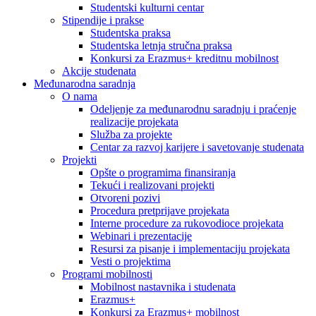
Studentski kulturni centar
Stipendije i prakse
Studentska praksa
Studentska letnja stručna praksa
Konkursi za Erazmus+ kreditnu mobilnost
Akcije studenata
Međunarodna saradnja
O nama
Odeljenje za međunarodnu saradnju i praćenje
realizacije projekata
Služba za projekte
Centar za razvoj karijere i savetovanje studenata
Projekti
Opšte o programima finansiranja
Tekući i realizovani projekti
Otvoreni pozivi
Procedura pretprijave projekata
Interne procedure za rukovodioce projekata
Webinari i prezentacije
Resursi za pisanje i implementaciju projekata
Vesti o projektima
Programi mobilnosti
Mobilnost nastavnika i studenata
Erazmus+
Konkursi za Erazmus+ mobilnost