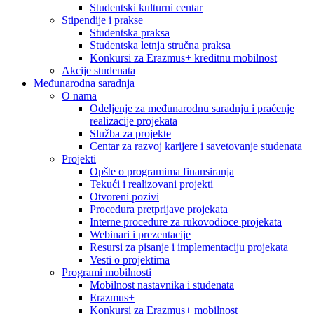
Studentski kulturni centar
Stipendije i prakse
Studentska praksa
Studentska letnja stručna praksa
Konkursi za Erazmus+ kreditnu mobilnost
Akcije studenata
Međunarodna saradnja
O nama
Odeljenje za međunarodnu saradnju i praćenje
realizacije projekata
Služba za projekte
Centar za razvoj karijere i savetovanje studenata
Projekti
Opšte o programima finansiranja
Tekući i realizovani projekti
Otvoreni pozivi
Procedura pretprijave projekata
Interne procedure za rukovodioce projekata
Webinari i prezentacije
Resursi za pisanje i implementaciju projekata
Vesti o projektima
Programi mobilnosti
Mobilnost nastavnika i studenata
Erazmus+
Konkursi za Erazmus+ mobilnost