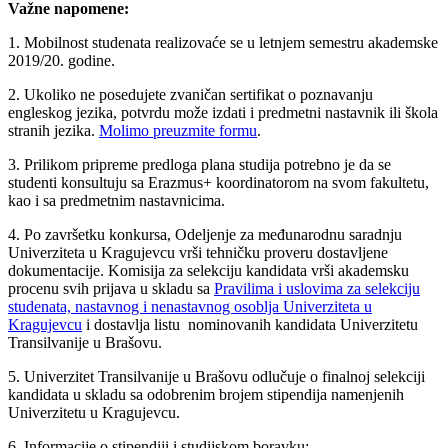
Važne napomene:
1. Mobilnost studenata realizovaće se u letnjem semestru akademske
2019/20. godine.
2. Ukoliko ne posedujete zvaničan sertifikat o poznavanju
engleskog jezika, potvrdu može izdati i predmetni nastavnik ili škola
stranih jezika.
Molimo preuzmite formu
.
3. Prilikom pripreme predloga plana studija potrebno je da se
studenti konsultuju sa Erazmus+ koordinatorom na svom fakultetu,
kao i sa predmetnim nastavnicima.
4. Po završetku konkursa, Odeljenje za međunarodnu saradnju
Univerziteta u Kragujevcu vrši tehničku proveru dostavljene
dokumentacije. Komisija za selekciju kandidata vrši akademsku
procenu svih prijava u skladu sa
Pravilima i uslovima za selekciju
studenata, nastavnog i nenastavnog osoblja Univerziteta u
Kragujevcu
i dostavlja listu nominovanih kandidata Univerzitetu
Transilvanije u Brašovu.
5. Univerzitet Transilvanije u Brašovu odlučuje o finalnoj selekciji
kandidata u skladu sa odobrenim brojem stipendija namenjenih
Univerzitetu u Kragujevcu.
6. Informacije o stipendiji i studijskom boravku: