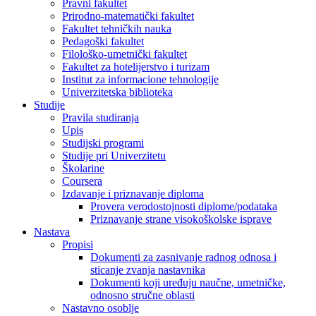
Pravni fakultet
Prirodno-matematički fakultet
Fakultet tehničkih nauka
Pedagoški fakultet
Filološko-umetnički fakultet
Fakultet za hotelijerstvo i turizam
Institut za informacione tehnologije
Univerzitetska biblioteka
Studije
Pravila studiranja
Upis
Studijski programi
Studije pri Univerzitetu
Školarine
Coursera
Izdavanje i priznavanje diploma
Provera verodostojnosti diplome/podataka
Priznavanje strane visokoškolske isprave
Nastava
Propisi
Dokumenti za zasnivanje radnog odnosa i
sticanje zvanja nastavnika
Dokumenti koji uređuju naučne, umetničke,
odnosno stručne oblasti
Nastavno osoblje