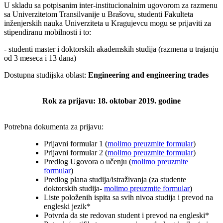
U skladu sa potpisanim inter-institucionalnim ugovorom za razmenu
sa Univerzitetom Transilvanije u Brašovu, studenti Fakulteta
inženjerskih nauka Univerziteta u Kragujevcu mogu se prijaviti za
stipendiranu mobilnosti i to:
- studenti master i doktorskih akademskih studija (razmena u trajanju
od 3 meseca i 13 dana)
Dostupna studijska oblast:
Engineering and engineering trades
Rok za prijavu: 18. oktobar 2019. godine
Potrebna dokumenta za prijavu:
Prijavni formular 1 (
molimo preuzmite formular
)
Prijavni formular 2 (
molimo preuzmite formular
)
Predlog Ugovora o učenju (
molimo preuzmite
formular
)
Predlog plana studija/istraživanja (za studente
doktorskih studija-
molimo preuzmite formular
)
Liste položenih ispita sa svih nivoa studija i prevod na
engleski jezik*
Potvrda da ste redovan student i prevod na engleski*