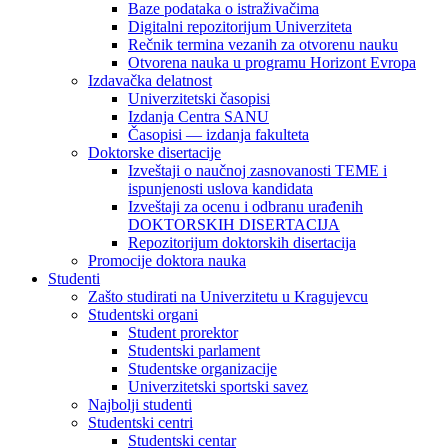
Baze podataka o istraživačima
Digitalni repozitorijum Univerziteta
Rečnik termina vezanih za otvorenu nauku
Otvorena nauka u programu Horizont Evropa
Izdavačka delatnost
Univerzitetski časopisi
Izdanja Centra SANU
Časopisi — izdanja fakulteta
Doktorske disertacije
Izveštaji o naučnoj zasnovanosti TEME i
ispunjenosti uslova kandidata
Izveštaji za ocenu i odbranu urađenih
DOKTORSKIH DISERTACIJA
Repozitorijum doktorskih disertacija
Promocije doktora nauka
Studenti
Zašto studirati na Univerzitetu u Kragujevcu
Studentski organi
Student prorektor
Studentski parlament
Studentske organizacije
Univerzitetski sportski savez
Najbolji studenti
Studentski centri
Studentski centar