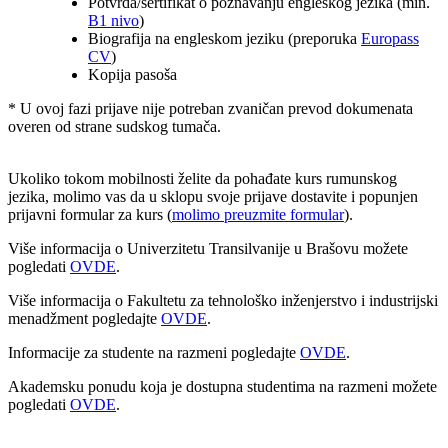
Potvrda/sertifikat o poznavanju engleskog jezika (min.
B1 nivo
)
Biografija na engleskom jeziku (preporuka
Europass
CV
)
Kopija pasoša
* U ovoj fazi prijave nije potreban zvaničan prevod dokumenata
overen od strane sudskog tumača.
Ukoliko tokom mobilnosti želite da pohađate kurs rumunskog
jezika, molimo vas da u sklopu svoje prijave dostavite i popunjen
prijavni formular za kurs (
molimo preuzmite formular
).
Više informacija o Univerzitetu Transilvanije u Brašovu možete
pogledati
OVDE
.
Više informacija o Fakultetu za tehnološko inženjerstvo i industrijski
menadžment pogledajte
OVDE
.
Informacije za studente na razmeni pogledajte
OVDE
.
Akademsku ponudu koja je dostupna studentima na razmeni možete
pogledati
OVDE
.