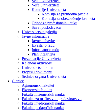
Senat Univerziteta
Veća Univerziteta
Komisije Univerziteta
Komisija za prethodna pitanja
Komisija za obezbeđenje kvaliteta
Odbor za profesionalnu etiku
Savet poslodavaca
Univerzitetska galerija
Javne informacije
Javne nabavke
Izveštaj o radu
Informator o radu
Plan integriteta
Prezentacije Univerziteta
Kalendar aktivnosti
Univerzitetski bilten
Propisi i dokumenti
Sednice organa Univerziteta
Članice
Agronomski fakultet
Ekonomski fakultet
Fakultet inženjerskih nauka
Fakultet za mašinstvo i građevinarstvo
Fakultet medicinskih nauka
Fakultet pedagoških nauka