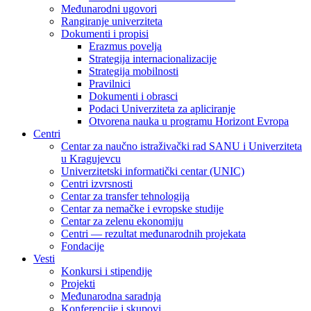
Međunarodni ugovori
Rangiranje univerziteta
Dokumenti i propisi
Erazmus povelja
Strategija internacionalizacije
Strategija mobilnosti
Pravilnici
Dokumenti i obrasci
Podaci Univerziteta za apliciranje
Otvorena nauka u programu Horizont Evropa
Centri
Centar za naučno istraživački rad SANU i Univerziteta
u Kragujevcu
Univerzitetski informatički centar (UNIC)
Centri izvrsnosti
Centar za transfer tehnologija
Centar za nemačke i evropske studije
Centar za zelenu ekonomiju
Centri — rezultat međunarodnih projekata
Fondacije
Vesti
Konkursi i stipendije
Projekti
Međunarodna saradnja
Konferencije i skupovi