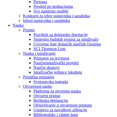
Pretraga
Pregled po institucijama
Svo nastavno osoblje
Konkursi za izbor nastavnika i saradnika
Izbori nastavnika i saradnika
Nauka
Propisi
Pravilnik za doktorske disertacije
Strategija ljudskih resursa za istraživače
Usvojene liste domaćih naučnih časopisa
SCI Thomson Lists
Nauka i istraživanje
Priznanje za izvrsnost
Naučnoistraživački projekti
Naučni skupovi
Istraživačke jedinice fakulteta
Prestižna priznanja
Svetosavska nagrada
Otvorenost nauke
Platforma za otvorenu nauku
Otvoreni pristup
Berlinska deklaracija
Objavljivanje u otvorenom pristupu
Uputstvo za navođenje afilijacije
Bibliografske i citatne baze