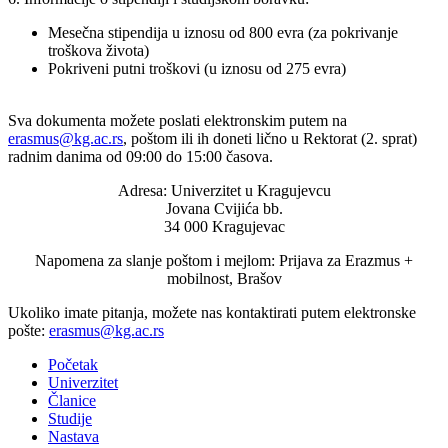
Mesečna stipendija u iznosu od 800 evra (za pokrivanje
troškova života)
Pokriveni putni troškovi (u iznosu od 275 evra)
Sva dokumenta možete poslati elektronskim putem na
erasmus@kg.ac.rs
, poštom ili ih doneti lično u Rektorat (2. sprat)
radnim danima od 09:00 do 15:00 časova.
Adresa: Univerzitet u Kragujevcu
Jovana Cvijića bb.
34 000 Kragujevac
Napomena za slanje poštom i mejlom: Prijava za Erazmus +
mobilnost, Brašov
Ukoliko imate pitanja, možete nas kontaktirati putem elektronske
pošte:
erasmus@kg.ac.rs
Početak
Univerzitet
Članice
Studije
Nastava