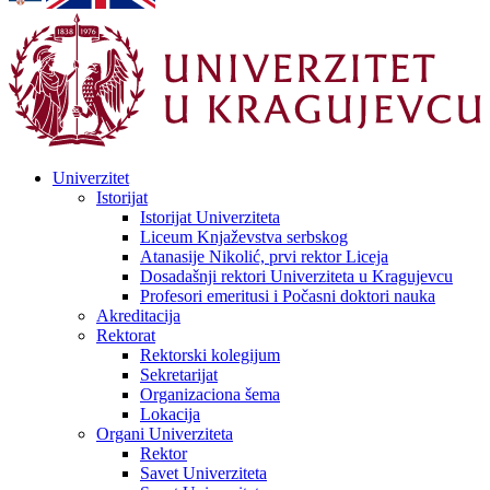
Univerzitet
Istorijat
Istorijat Univerziteta
Liceum Knjaževstva serbskog
Atanasije Nikolić, prvi rektor Liceja
Dosadašnji rektori Univerziteta u Kragujevcu
Profesori emeritusi i Počasni doktori nauka
Akreditacija
Rektorat
Rektorski kolegijum
Sekretarijat
Organizaciona šema
Lokacija
Organi Univerziteta
Rektor
Savet Univerziteta