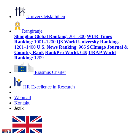
Univerzitetski bilten
Rangiranje
Shanghai Global Ranking
: 201–300
WUR Times
Ranking
: 1001–1200
QS World University Rankings
:
1201–1400
U.S. News Ranking
: 966
SCImago Journal &
Country Rank
RankPro World
: 649
URAP World
Ranking
: 1209
Erasmus Charter
HR Excellence in Research
Webmail
Kontakt
Jezik