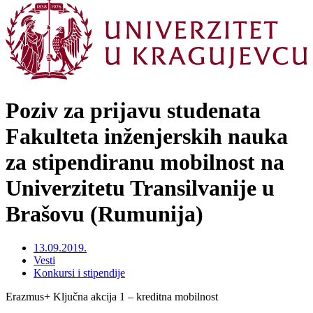
Poziv za prijavu studenata
Fakulteta inženjerskih nauka
za stipendiranu mobilnost na
Univerzitetu Transilvanije u
Brašovu (Rumunija)
13.09.2019.
Vesti
Konkursi i stipendije
Erazmus+ Ključna akcija 1 – kreditna mobilnost