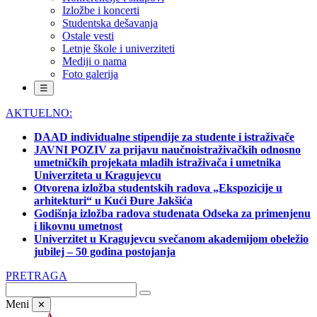
Izložbe i koncerti
Studentska dešavanja
Ostale vesti
Letnje škole i univerziteti
Mediji o nama
Foto galerija
☰
AKTUELNO:
DAAD individualne stipendije za studente i istraživače
JAVNI POZIV za prijavu naučnoistraživačkih odnosno
umetničkih projekata mladih istraživača i umetnika
Univerziteta u Kragujevcu
Otvorena izložba studentskih radova „Ekspozicije u
arhitekturi“ u Kući Đure Jakšića
Godišnja izložba radova studenata Odseka za primenjenu
i likovnu umetnost
Univerzitet u Kragujevcu svečanom akademijom obeležio
jubilej – 50 godina postojanja
PRETRAGA
Meni
✕