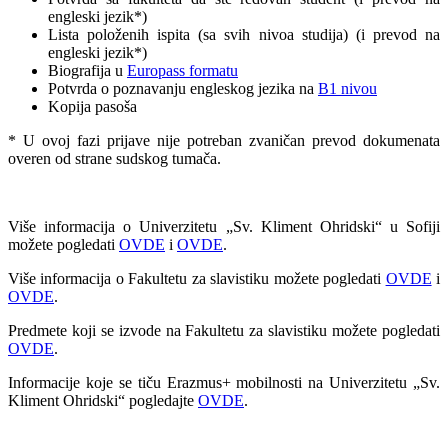
engleski jezik*)
Lista položenih ispita (sa svih nivoa studija) (i prevod na
engleski jezik*)
Biografija u
Europass formatu
Potvrda o poznavanju engleskog jezika na
B1 nivou
Kopija pasoša
* U ovoj fazi prijave nije potreban zvaničan prevod dokumenata
overen od strane sudskog tumača.
Više informacija o Univerzitetu „Sv. Kliment Ohridski“ u Sofiji
možete pogledati
OVDE
i
OVDE
.
Više informacija o Fakultetu za slavistiku možete pogledati
OVDE
i
OVDE
.
Predmete koji se izvode na Fakultetu za slavistiku možete pogledati
OVDE
.
Informacije koje se tiču Erazmus+ mobilnosti na Univerzitetu „Sv.
Kliment Ohridski“ pogledajte
OVDE
.