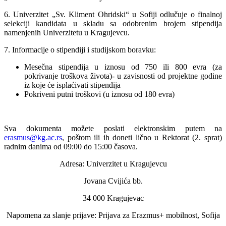
6. Univerzitet „Sv. Kliment Ohridski“ u Sofiji odlučuje o finalnoj
selekciji kandidata u skladu sa odobrenim brojem stipendija
namenjenih Univerzitetu u Kragujevcu.
7. Informacije o stipendiji i studijskom boravku:
Mesečna stipendija u iznosu od 750 ili 800 evra (za
pokrivanje troškova života)- u zavisnosti od projektne godine
iz koje će isplaćivati stipendija
Pokriveni putni troškovi (u iznosu od 180 evra)
Sva dokumenta možete poslati elektronskim putem na
erasmus@kg.ac.rs
, poštom ili ih doneti lično u Rektorat (2. sprat)
radnim danima od 09:00 do 15:00 časova.
Adresa: Univerzitet u Kragujevcu
Jovana Cvijića bb.
34 000 Kragujevac
Napomena za slanje prijave: Prijava za Erazmus+ mobilnost, Sofija