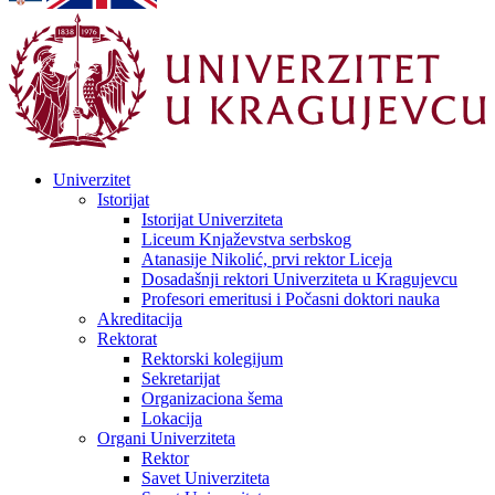
Univerzitet
Istorijat
Istorijat Univerziteta
Liceum Knjaževstva serbskog
Atanasije Nikolić, prvi rektor Liceja
Dosadašnji rektori Univerziteta u Kragujevcu
Profesori emeritusi i Počasni doktori nauka
Akreditacija
Rektorat
Rektorski kolegijum
Sekretarijat
Organizaciona šema
Lokacija
Organi Univerziteta
Rektor
Savet Univerziteta