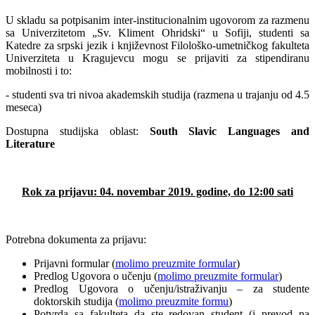
U skladu sa potpisanim inter-institucionalnim ugovorom za razmenu
sa Univerzitetom „Sv. Kliment Ohridski“ u Sofiji, studenti sa
Katedre za srpski jezik i književnost Filološko-umetničkog fakulteta
Univerziteta u Kragujevcu mogu se prijaviti za stipendiranu
mobilnosti i to:
- studenti sva tri nivoa akademskih studija (razmena u trajanju od 4.5
meseca)
Dostupna studijska oblast:
South Slavic Languages and
Literature
Rok za prijavu:
04. novembar 2019. godine, do 12:00 sati
Potrebna dokumenta za prijavu:
Prijavni formular (
molimo preuzmite formular
)
Predlog Ugovora o učenju (
molimo preuzmite formular
)
Predlog Ugovora o učenju/istraživanju – za studente
doktorskih studija (
molimo preuzmite formu
)
Potvrda sa fakulteta da ste redovan student (i prevod na