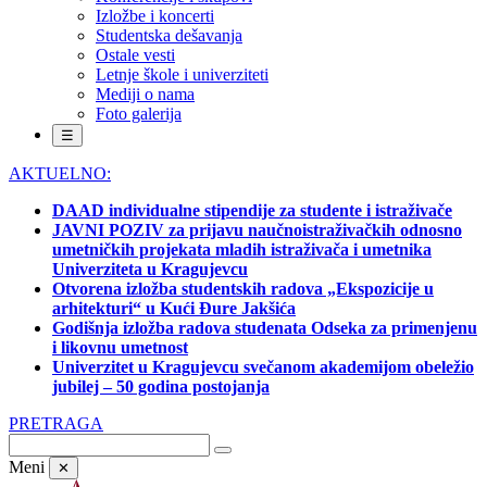
Izložbe i koncerti
Studentska dešavanja
Ostale vesti
Letnje škole i univerziteti
Mediji o nama
Foto galerija
☰
AKTUELNO:
DAAD individualne stipendije za studente i istraživače
JAVNI POZIV za prijavu naučnoistraživačkih odnosno
umetničkih projekata mladih istraživača i umetnika
Univerziteta u Kragujevcu
Otvorena izložba studentskih radova „Ekspozicije u
arhitekturi“ u Kući Đure Jakšića
Godišnja izložba radova studenata Odseka za primenjenu
i likovnu umetnost
Univerzitet u Kragujevcu svečanom akademijom obeležio
jubilej – 50 godina postojanja
PRETRAGA
Meni
✕