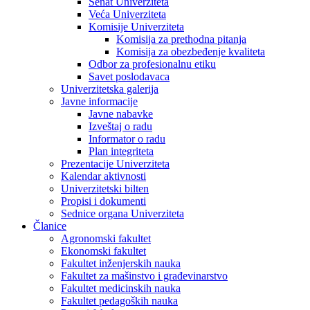
Senat Univerziteta
Veća Univerziteta
Komisije Univerziteta
Komisija za prethodna pitanja
Komisija za obezbeđenje kvaliteta
Odbor za profesionalnu etiku
Savet poslodavaca
Univerzitetska galerija
Javne informacije
Javne nabavke
Izveštaj o radu
Informator o radu
Plan integriteta
Prezentacije Univerziteta
Kalendar aktivnosti
Univerzitetski bilten
Propisi i dokumenti
Sednice organa Univerziteta
Članice
Agronomski fakultet
Ekonomski fakultet
Fakultet inženjerskih nauka
Fakultet za mašinstvo i građevinarstvo
Fakultet medicinskih nauka
Fakultet pedagoških nauka