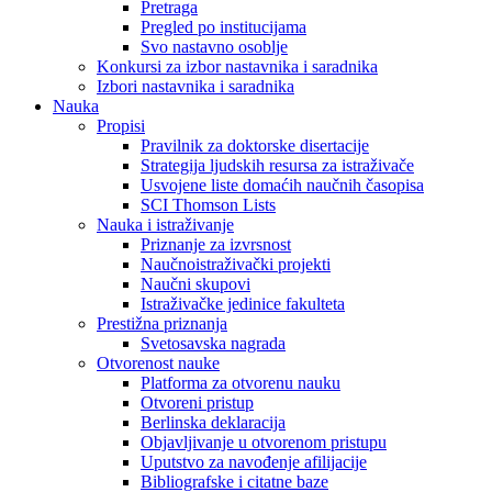
Pretraga
Pregled po institucijama
Svo nastavno osoblje
Konkursi za izbor nastavnika i saradnika
Izbori nastavnika i saradnika
Nauka
Propisi
Pravilnik za doktorske disertacije
Strategija ljudskih resursa za istraživače
Usvojene liste domaćih naučnih časopisa
SCI Thomson Lists
Nauka i istraživanje
Priznanje za izvrsnost
Naučnoistraživački projekti
Naučni skupovi
Istraživačke jedinice fakulteta
Prestižna priznanja
Svetosavska nagrada
Otvorenost nauke
Platforma za otvorenu nauku
Otvoreni pristup
Berlinska deklaracija
Objavljivanje u otvorenom pristupu
Uputstvo za navođenje afilijacije
Bibliografske i citatne baze