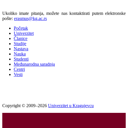
Ukoliko imate pitanja, možete nas kontaktirati putem elektronske
pošte:
erasmus@kg.ac.rs
Početak
Univerzitet
Članice
Studije
Nastava
Nauka
Studenti
Međunarodna saradnja
Centri
Vesti
Copyright © 2009–2026
Univerzitet u Kragujevcu