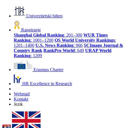
Univerzitetski bilten
Rangiranje
Shanghai Global Ranking
: 201–300
WUR Times
Ranking
: 1001–1200
QS World University Rankings
:
1201–1400
U.S. News Ranking
: 966
SCImago Journal &
Country Rank
RankPro World
: 649
URAP World
Ranking
: 1209
Erasmus Charter
HR Excellence in Research
Webmail
Kontakt
Jezik