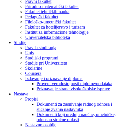
Pravni fakultet
Prirodno-matematički fakultet
Fakultet tehničkih nauka
Pedagoški fakultet
Filološko-umetnički fakultet
Fakultet za hotelijerstvo i turizam
Institut za informacione tehnologije
Univerzitetska biblioteka
Studije
Pravila studiranja
Upis
Studijski programi
Studije pri Univerzitetu
Školarine
Coursera
Izdavanje i priznavanje diploma
Provera verodostojnosti diplome/podataka
Priznavanje strane visokoškolske isprave
Nastava
Propisi
Dokumenti za zasnivanje radnog odnosa i
sticanje zvanja nastavnika
Dokumenti koji uređuju naučne, umetničke,
odnosno stručne oblasti
Nastavno osoblje