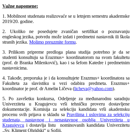
Važne napomene:
1. Mobilnost studenata realizovaće se u letnjem semestru akademske
2019/20. godine.
2. Ukoliko ne posedujete zvaničan sertifikat o poznavanju
engleskog jezika, potvrdu može izdati i predmetni nastavnik ili škola
stranih jezika.
Molimo preuzmite formu
.
3. Prilikom pripreme predloga plana studija potrebno je da se
studenti konsultuju sa Erazmus+ koordinatorom na svom fakultetu
(prof. dr Branka Milenković), kao i sa šefom Katedre i predmetnim
nastavnicima.
4. Takođe, preporuka je i da konsultujete Erazmus+ koordinatora sa
Fakulteta za slavistiku u vezi odabira predmeta. Erazmus+
koordinator je prof. dr Ameliя Ličeva (
licheva@yahoo.com
).
5. Po završetku konkursa, Odeljenje za međunarodnu saradnju
Univerziteta u Kragujevcu vrši tehničku proveru dostavljene
dokumentacije. Komisija za selekciju kandidata vrši akademsku
procenu svih prijava u skladu sa
Pravilima i uslovima za selekciju
studenata, nastavnog i nenastavnog osoblja Univerziteta u
Kragujevcu
i dostavlja listu nominovanih kandidata Univerzitetu
„Sv. Kliment Ohridski“ u Sofiji.