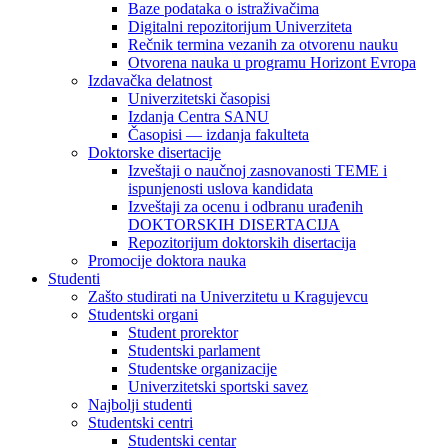
Baze podataka o istraživačima
Digitalni repozitorijum Univerziteta
Rečnik termina vezanih za otvorenu nauku
Otvorena nauka u programu Horizont Evropa
Izdavačka delatnost
Univerzitetski časopisi
Izdanja Centra SANU
Časopisi — izdanja fakulteta
Doktorske disertacije
Izveštaji o naučnoj zasnovanosti TEME i
ispunjenosti uslova kandidata
Izveštaji za ocenu i odbranu urađenih
DOKTORSKIH DISERTACIJA
Repozitorijum doktorskih disertacija
Promocije doktora nauka
Studenti
Zašto studirati na Univerzitetu u Kragujevcu
Studentski organi
Student prorektor
Studentski parlament
Studentske organizacije
Univerzitetski sportski savez
Najbolji studenti
Studentski centri
Studentski centar