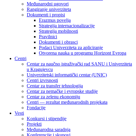
Međunarodni ugovori
Rangiranje univerziteta
Dokumenti i propisi
Erazmus povelja
Strategija internacionalizacije
Strategija mobilnosti
Pravilnici
Dokumenti i obrasci
Podaci Univerziteta za apliciranje
Otvorena nauka u programu Horizont Evropa
Centri
Centar za naučno istraživački rad SANU i Univerziteta
u Kragujevcu
Univerzitetski informatički centar (UNIC)
Centri izvrsnosti
Centar za transfer tehnologija
Centar za nemačke i evropske studije
Centar za zelenu ekonomiju
Centri — rezultat međunarodnih projekata
Fondacije
Vesti
Konkursi i stipendije
Projekti
Međunarodna saradnja
Konferencije i skupovi