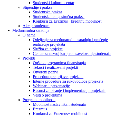
Studentski kulturni centar
Stipendije i prakse
Studentska praksa
Studentska letnja stručna praksa
Konkursi za Erazmus+ kreditnu mobilnost
Akcije studenata
Međunarodna saradnja
O nama
Odeljenje za međunarodnu saradnju i praćenje
realizacije projekata
Služba za projekte
Centar za razvoj karijere i savetovanje studenata
Projekti
Opšte o programima finansiranja
Tekući i realizovani projekti
Otvoreni pozivi
Procedura pretprijave projekata
Interne procedure za rukovodioce projekata
Webinari i prezentacije
Resursi za pisanje i implementaciju projekata
Vesti o projektima
Programi mobilnosti
Mobilnost nastavnika i studenata
Erazmus+
Konkursi za Erazmus+ mobilnost