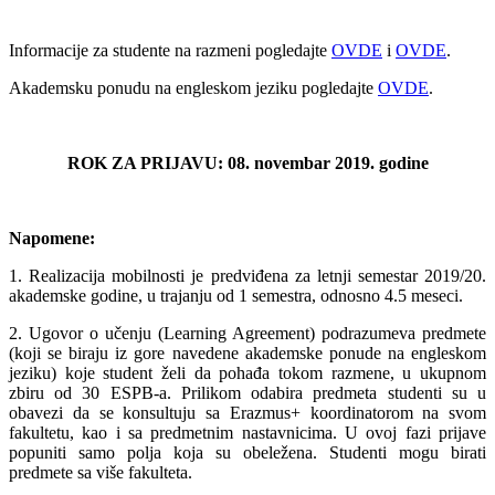
Informacije za studente na razmeni pogledajte
OVDE
i
OVDE
.
Akademsku ponudu na engleskom jeziku pogledajte
OVDE
.
ROK ZA PRIJAVU: 08. novembar 2019. godine
Napomene:
1. Realizacija mobilnosti je predviđena za letnji semestar 2019/20.
akademske godine, u trajanju od 1 semestra, odnosno 4.5 meseci.
2. Ugovor o učenju (Learning Agreement) podrazumeva predmete
(koji se biraju iz gore navedene akademske ponude na engleskom
jeziku) koje student želi da pohađa tokom razmene, u ukupnom
zbiru od 30 ESPB-a. Prilikom odabira predmeta studenti su u
obavezi da se konsultuju sa Erazmus+ koordinatorom na svom
fakultetu, kao i sa predmetnim nastavnicima. U ovoj fazi prijave
popuniti samo polja koja su obeležena. Studenti mogu birati
predmete sa više fakulteta.