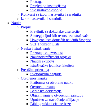
Pretraga
Pregled po institucijama
Svo nastavno osoblje
Konkursi za izbor nastavnika i saradnika
Izbori nastavnika i saradnika
Nauka
Propisi
Pravilnik za doktorske disertacije
Strategija ljudskih resursa za istraživače
Usvojene liste domaćih naučnih časopisa
SCI Thomson Lists
Nauka i istraživanje
Priznanje za izvrsnost
Naučnoistraživački projekti
Naučni skupovi
Istraživačke jedinice fakulteta
Prestižna priznanja
Svetosavska nagrada
Otvorenost nauke
Platforma za otvorenu nauku
Otvoreni pristup
Berlinska deklaracija
Objavljivanje u otvorenom pristupu
Uputstvo za navođenje afilijacije
Bibliografske i citatne baze