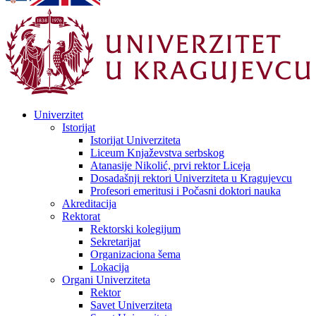
Univerzitet
Istorijat
Istorijat Univerziteta
Liceum Knjaževstva serbskog
Atanasije Nikolić, prvi rektor Liceja
Dosadašnji rektori Univerziteta u Kragujevcu
Profesori emeritusi i Počasni doktori nauka
Akreditacija
Rektorat
Rektorski kolegijum
Sekretarijat
Organizaciona šema
Lokacija
Organi Univerziteta
Rektor
Savet Univerziteta