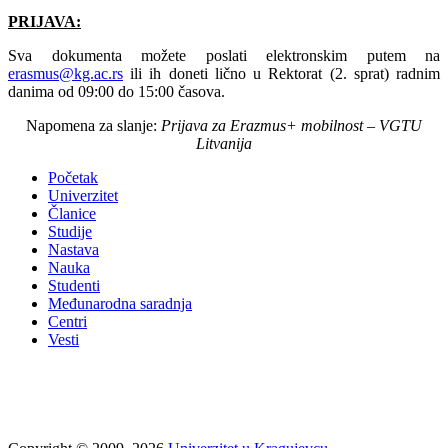
PRIJAVA:
Sva dokumenta možete poslati elektronskim putem na
erasmus@kg.ac.rs
ili ih doneti lično u Rektorat (2. sprat) radnim
danima od 09:00 do 15:00 časova.
Napomena za slanje:
Prijava za Erazmus+ mobilnost –
VGTU
Litvanija
Početak
Univerzitet
Članice
Studije
Nastava
Nauka
Studenti
Međunarodna saradnja
Centri
Vesti