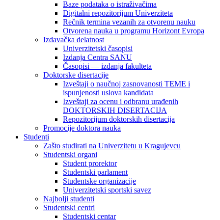
Baze podataka o istraživačima
Digitalni repozitorijum Univerziteta
Rečnik termina vezanih za otvorenu nauku
Otvorena nauka u programu Horizont Evropa
Izdavačka delatnost
Univerzitetski časopisi
Izdanja Centra SANU
Časopisi — izdanja fakulteta
Doktorske disertacije
Izveštaji o naučnoj zasnovanosti TEME i
ispunjenosti uslova kandidata
Izveštaji za ocenu i odbranu urađenih
DOKTORSKIH DISERTACIJA
Repozitorijum doktorskih disertacija
Promocije doktora nauka
Studenti
Zašto studirati na Univerzitetu u Kragujevcu
Studentski organi
Student prorektor
Studentski parlament
Studentske organizacije
Univerzitetski sportski savez
Najbolji studenti
Studentski centri
Studentski centar