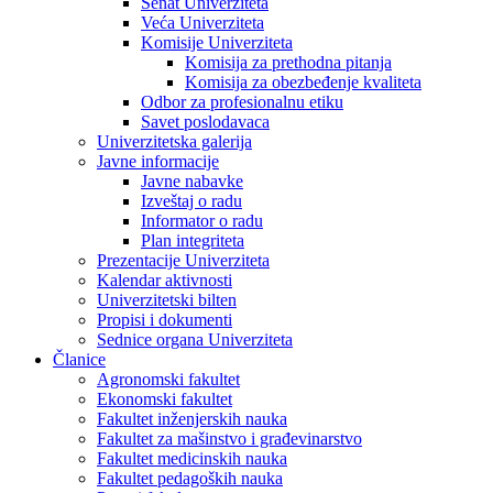
Senat Univerziteta
Veća Univerziteta
Komisije Univerziteta
Komisija za prethodna pitanja
Komisija za obezbeđenje kvaliteta
Odbor za profesionalnu etiku
Savet poslodavaca
Univerzitetska galerija
Javne informacije
Javne nabavke
Izveštaj o radu
Informator o radu
Plan integriteta
Prezentacije Univerziteta
Kalendar aktivnosti
Univerzitetski bilten
Propisi i dokumenti
Sednice organa Univerziteta
Članice
Agronomski fakultet
Ekonomski fakultet
Fakultet inženjerskih nauka
Fakultet za mašinstvo i građevinarstvo
Fakultet medicinskih nauka
Fakultet pedagoških nauka