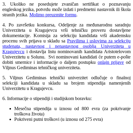
3. Ukoliko ne posedujete zvaničan sertifikat o poznavanju
engleskog jezika, potvrdu može izdati i predmetni nastavnik ili škola
stranih jezika.
Molimo preuzmite formu
.
4. Po završetku konkursa, Odeljenje za međunarodnu saradnju
Univerziteta u Kragujevcu vrši tehničku proveru dostavljene
dokumentacije. Komisija za selekciju kandidata vrši akademsku
procenu svih prijava u skladu sa
Pravilima i uslovima za selekciju
studenata, nastavnog i nenastavnog osoblja Univerziteta u
Kragujevcu
i dostavlja listu nominovanih kandidata Aristotelovom
Univerzitetu u Solunu. Svi nominovani kandidati će putem e-pošte
dobiti smernice i informacije o daljem postupku
onlajn prijave
od
Viljnus Gediminas tehničkog univerziteta.
5. Viljnus Gediminas tehnički univerzitet odlučuje o finalnoj
selekciji kandidata u skladu sa brojem stipendija namenjenih
Univerzitetu u Kragujevcu.
6. Informacije o stipendiji i studijskom boravku:
Mesečna stipendija u iznosu od 800 evra (za pokrivanje
troškova života)
Pokriveni putni troškovi (u iznosu od 275 evra)