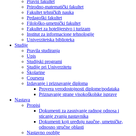
Pravni fakultet
Prirodno-matematički fakultet
Fakultet tehničkih nauka
Pedagoški fakultet
Filološko-umetnički fakultet
Fakultet za hotelijerstvo i turizam
Institut za informacione tehnologije
Univerzitetska biblioteka
Studije
Pravila studiranja
Upis
Studijski programi
Studije pri Univerzitetu
Školarine
Coursera
Izdavanje i priznavanje diploma
Provera verodostojnosti diplome/podataka
Priznavanje strane visokoškolske isprave
Nastava
Propisi
Dokumenti za zasnivanje radnog odnosa i
sticanje zvanja nastavnika
Dokumenti koji uređuju naučne, umetničke,
odnosno stručne oblasti
Nastavno osoblje