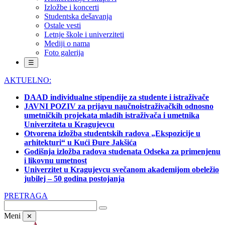
Izložbe i koncerti
Studentska dešavanja
Ostale vesti
Letnje škole i univerziteti
Mediji o nama
Foto galerija
☰
AKTUELNO:
DAAD individualne stipendije za studente i istraživače
JAVNI POZIV za prijavu naučnoistraživačkih odnosno
umetničkih projekata mladih istraživača i umetnika
Univerziteta u Kragujevcu
Otvorena izložba studentskih radova „Ekspozicije u
arhitekturi“ u Kući Đure Jakšića
Godišnja izložba radova studenata Odseka za primenjenu
i likovnu umetnost
Univerzitet u Kragujevcu svečanom akademijom obeležio
jubilej – 50 godina postojanja
PRETRAGA
Meni
✕