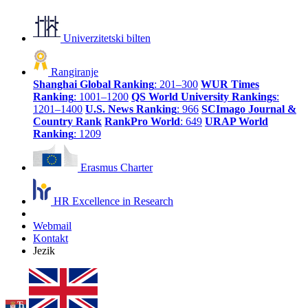
Univerzitetski bilten
Rangiranje
Shanghai Global Ranking
: 201–300
WUR Times
Ranking
: 1001–1200
QS World University Rankings
:
1201–1400
U.S. News Ranking
: 966
SCImago Journal &
Country Rank
RankPro World
: 649
URAP World
Ranking
: 1209
Erasmus Charter
HR Excellence in Research
Webmail
Kontakt
Jezik