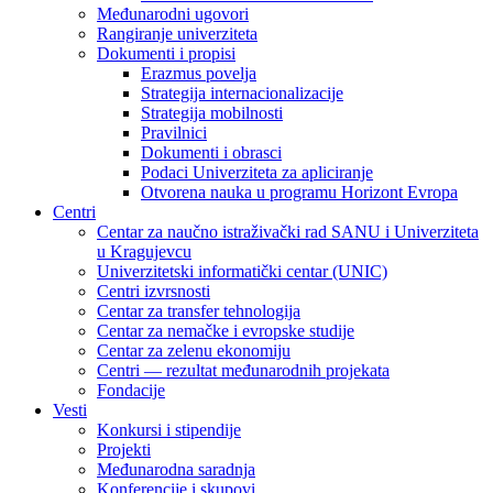
Međunarodni ugovori
Rangiranje univerziteta
Dokumenti i propisi
Erazmus povelja
Strategija internacionalizacije
Strategija mobilnosti
Pravilnici
Dokumenti i obrasci
Podaci Univerziteta za apliciranje
Otvorena nauka u programu Horizont Evropa
Centri
Centar za naučno istraživački rad SANU i Univerziteta
u Kragujevcu
Univerzitetski informatički centar (UNIC)
Centri izvrsnosti
Centar za transfer tehnologija
Centar za nemačke i evropske studije
Centar za zelenu ekonomiju
Centri — rezultat međunarodnih projekata
Fondacije
Vesti
Konkursi i stipendije
Projekti
Međunarodna saradnja
Konferencije i skupovi