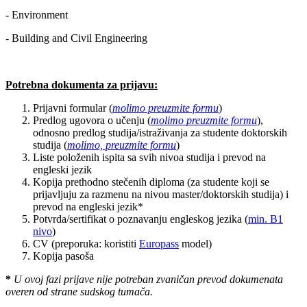
- Environment
- Building and Civil Engineering
Potrebna dokumenta za prijavu:
Prijavni formular (
molimo preuzmite formu
)
Predlog ugovora o učenju (
molimo preuzmite formu
),
odnosno predlog studija/istraživanja za studente doktorskih
studija (
molimo, preuzmite formu
)
Liste položenih ispita sa svih nivoa studija i prevod na
engleski jezik
Kopija prethodno stečenih diploma (za studente koji se
prijavljuju za razmenu na nivou master/doktorskih studija) i
prevod na engleski jezik*
Potvrda/sertifikat o poznavanju engleskog jezika (
min. B1
nivo
)
CV (preporuka: koristiti
Europass
model)
Kopija pasoša
*
U ovoj fazi prijave nije potreban zvaničan prevod dokumenata
overen od strane sudskog tumača.