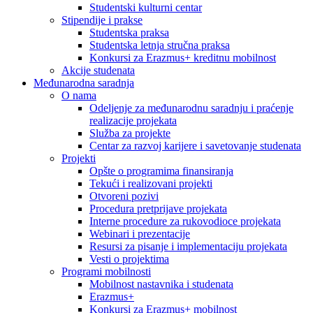
Studentski kulturni centar
Stipendije i prakse
Studentska praksa
Studentska letnja stručna praksa
Konkursi za Erazmus+ kreditnu mobilnost
Akcije studenata
Međunarodna saradnja
O nama
Odeljenje za međunarodnu saradnju i praćenje
realizacije projekata
Služba za projekte
Centar za razvoj karijere i savetovanje studenata
Projekti
Opšte o programima finansiranja
Tekući i realizovani projekti
Otvoreni pozivi
Procedura pretprijave projekata
Interne procedure za rukovodioce projekata
Webinari i prezentacije
Resursi za pisanje i implementaciju projekata
Vesti o projektima
Programi mobilnosti
Mobilnost nastavnika i studenata
Erazmus+
Konkursi za Erazmus+ mobilnost