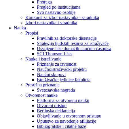
Pretraga
Pregled po institucijama
Svo nastavno osoblje
Konkursi za izbor nastavnika i saradnika
Izbori nastavnika i saradnika
Nauka
Propisi
Pravilnik za doktorske disertacije
Strategija ljudskih resursa za istraživače
Usvojene liste domaćih naučnih časopisa
SCI Thomson Lists
Nauka i istraživanje
Priznanje za izvrsnost
Naučnoistraživački projekti
Naučni skupovi
Istraživačke jedinice fakulteta
Prestižna priznanja
Svetosavska nagrada
Otvorenost nauke
Platforma za otvorenu nauku
Otvoreni pristup
Berlinska deklaracija
Objavljivanje u otvorenom pristupu
Uputstvo za navođenje afilijacije
Bibliografske i citatne baze