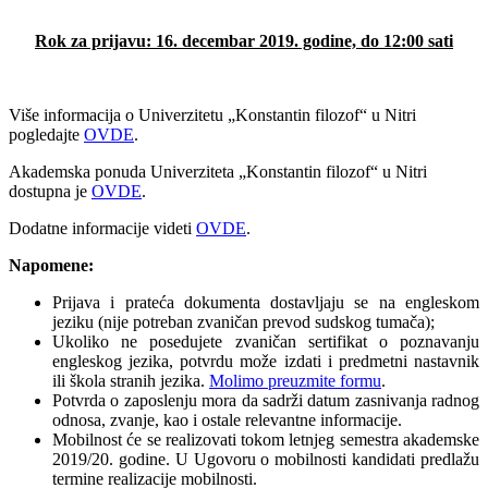
Rok za prijavu: 16. decembar 2019. godine, do 12:00 sati
Više informacija o Univerzitetu „Konstantin filozof“ u Nitri
pogledajte
OVDE
.
Akademska ponuda Univerziteta „Konstantin filozof“ u Nitri
dostupna je
OVDE
.
Dodatne informacije videti
OVDE
.
Napomene:
Prijava i prateća dokumenta dostavljaju se na engleskom
jeziku (nije potreban zvaničan prevod sudskog tumača);
Ukoliko ne posedujete zvaničan sertifikat o poznavanju
engleskog jezika, potvrdu može izdati i predmetni nastavnik
ili škola stranih jezika.
Molimo preuzmite formu
.
Potvrda o zaposlenju mora da sadrži datum zasnivanja radnog
odnosa, zvanje, kao i ostale relevantne informacije.
Mobilnost će se realizovati tokom letnjeg semestra akademske
2019/20. godine. U Ugovoru o mobilnosti kandidati predlažu
termine realizacije mobilnosti.