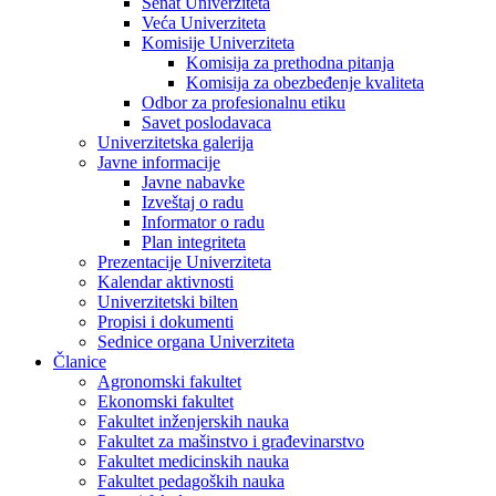
Senat Univerziteta
Veća Univerziteta
Komisije Univerziteta
Komisija za prethodna pitanja
Komisija za obezbeđenje kvaliteta
Odbor za profesionalnu etiku
Savet poslodavaca
Univerzitetska galerija
Javne informacije
Javne nabavke
Izveštaj o radu
Informator o radu
Plan integriteta
Prezentacije Univerziteta
Kalendar aktivnosti
Univerzitetski bilten
Propisi i dokumenti
Sednice organa Univerziteta
Članice
Agronomski fakultet
Ekonomski fakultet
Fakultet inženjerskih nauka
Fakultet za mašinstvo i građevinarstvo
Fakultet medicinskih nauka
Fakultet pedagoških nauka