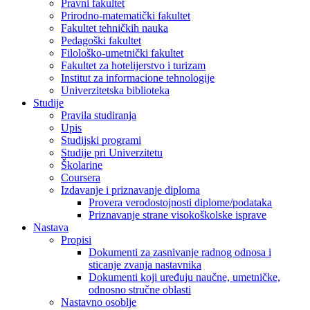
Pravni fakultet
Prirodno-matematički fakultet
Fakultet tehničkih nauka
Pedagoški fakultet
Filološko-umetnički fakultet
Fakultet za hotelijerstvo i turizam
Institut za informacione tehnologije
Univerzitetska biblioteka
Studije
Pravila studiranja
Upis
Studijski programi
Studije pri Univerzitetu
Školarine
Coursera
Izdavanje i priznavanje diploma
Provera verodostojnosti diplome/podataka
Priznavanje strane visokoškolske isprave
Nastava
Propisi
Dokumenti za zasnivanje radnog odnosa i
sticanje zvanja nastavnika
Dokumenti koji uređuju naučne, umetničke,
odnosno stručne oblasti
Nastavno osoblje