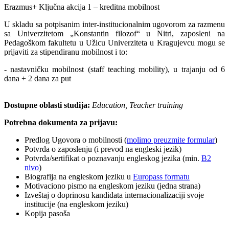
Erazmus+ Ključna akcija 1 – kreditna mobilnost
U skladu sa potpisanim inter-institucionalnim ugovorom za razmenu
sa Univerzitetom „Konstantin filozof“ u Nitri, zaposleni na
Pedagoškom fakultetu u Užicu Univerziteta u Kragujevcu mogu se
prijaviti za stipendiranu mobilnost i to:
- nastavničku mobilnost (staff teaching mobility), u trajanju od 6
dana + 2 dana za put
Dostupne oblasti studija:
Education
, Teacher
training
Potrebna dokumenta za prijavu:
Predlog Ugovora o mobilnosti (
molimo preuzmite formular
)
Potvrda o zaposlenju (i prevod na engleski jezik)
Potvrda/sertifikat o poznavanju engleskog jezika (min.
B2
nivo
)
Biografija na engleskom jeziku u
Europass formatu
Motivaciono pismo na engleskom jeziku (jedna strana)
Izveštaj o doprinosu kandidata internacionalizaciji svoje
institucije (na engleskom jeziku)
Kopija pasoša