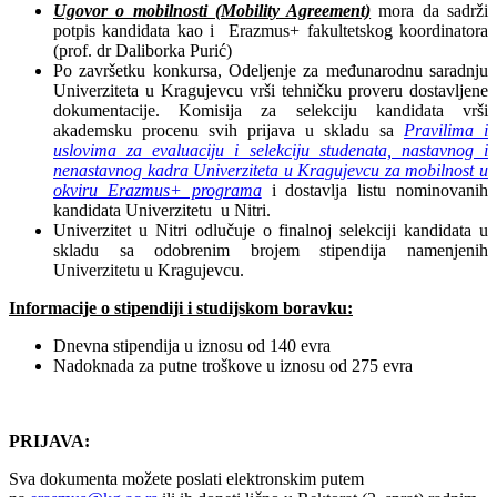
Ugovor o mobilnosti (Mobility
Agreement)
mora da sadrži
potpis kandidata kao i Erazmus+ fakultetskog koordinatora
(prof. dr Daliborka Purić)
Po završetku konkursa, Odeljenje za međunarodnu saradnju
Univerziteta u Kragujevcu vrši tehničku proveru dostavljene
dokumentacije. Komisija za selekciju kandidata vrši
akademsku procenu svih prijava u skladu sa
Pravilima i
uslovima za evaluaciju i selekciju studenata, nastavnog i
nenastavnog kadra Univerziteta u Kragujevcu za mobilnost u
okviru Erazmus+ programa
i dostavlja listu nominovanih
kandidata Univerzitetu u Nitri.
Univerzitet u Nitri odlučuje o finalnoj selekciji kandidata u
skladu sa odobrenim brojem stipendija namenjenih
Univerzitetu u Kragujevcu.
Informacije o stipendiji i studijskom boravku:
Dnevna stipendija u iznosu od 140 evra
Nadoknada za putne troškove u iznosu od 275 evra
PRIJAVA:
Sva dokumenta možete poslati elektronskim putem