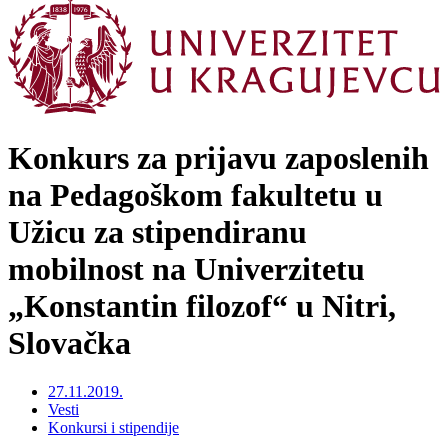
Konkurs za prijavu zaposlenih
na Pedagoškom fakultetu u
Užicu za stipendiranu
mobilnost na Univerzitetu
„Konstantin filozof“ u Nitri,
Slovačka
27.11.2019.
Vesti
Konkursi i stipendije