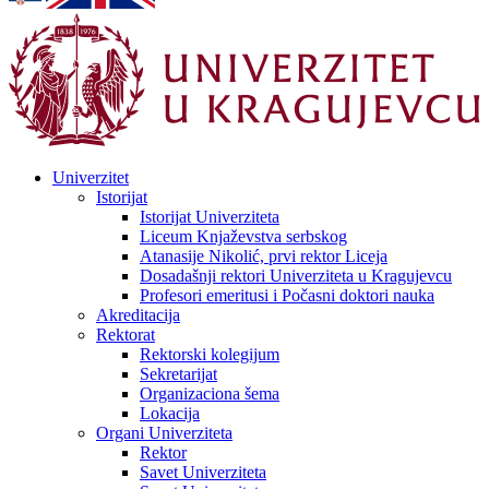
Univerzitet
Istorijat
Istorijat Univerziteta
Liceum Knjaževstva serbskog
Atanasije Nikolić, prvi rektor Liceja
Dosadašnji rektori Univerziteta u Kragujevcu
Profesori emeritusi i Počasni doktori nauka
Akreditacija
Rektorat
Rektorski kolegijum
Sekretarijat
Organizaciona šema
Lokacija
Organi Univerziteta
Rektor
Savet Univerziteta