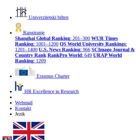
Univerzitetski bilten
Rangiranje
Shanghai Global Ranking
: 201–300
WUR Times
Ranking
: 1001–1200
QS World University Rankings
:
1201–1400
U.S. News Ranking
: 966
SCImago Journal &
Country Rank
RankPro World
: 649
URAP World
Ranking
: 1209
Erasmus Charter
HR Excellence in Research
Webmail
Kontakt
Jezik