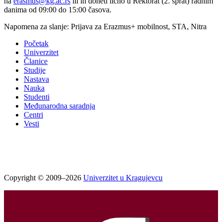
na
erasmus@kg.ac.rs
ili ih doneti lično u Rektorat (2. sprat) radnim
danima od 09:00 do 15:00 časova.
Napomena za slanje: Prijava za Erazmus+ mobilnost, STA, Nitra
Početak
Univerzitet
Članice
Studije
Nastava
Nauka
Studenti
Međunarodna saradnja
Centri
Vesti
Copyright © 2009–2026
Univerzitet u Kragujevcu