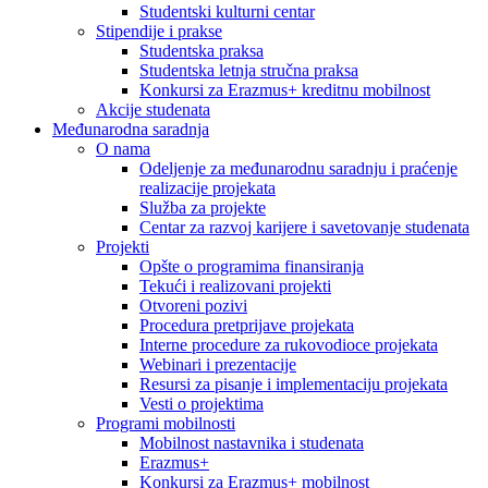
Studentski kulturni centar
Stipendije i prakse
Studentska praksa
Studentska letnja stručna praksa
Konkursi za Erazmus+ kreditnu mobilnost
Akcije studenata
Međunarodna saradnja
O nama
Odeljenje za međunarodnu saradnju i praćenje
realizacije projekata
Služba za projekte
Centar za razvoj karijere i savetovanje studenata
Projekti
Opšte o programima finansiranja
Tekući i realizovani projekti
Otvoreni pozivi
Procedura pretprijave projekata
Interne procedure za rukovodioce projekata
Webinari i prezentacije
Resursi za pisanje i implementaciju projekata
Vesti o projektima
Programi mobilnosti
Mobilnost nastavnika i studenata
Erazmus+
Konkursi za Erazmus+ mobilnost