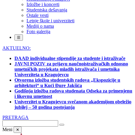
Izložbe i koncerti
Studentska dešavanja
Ostale vesti
Letnje škole i univerziteti
Mediji o nama
Foto galerija
☰
AKTUELNO:
DAAD individualne stipendije za studente i istraživače
JAVNI POZIV za prijavu naučnoistraživačkih odnosno
umetničkih projekata mladih istraživača i umetnika
Univerziteta u Kragujevcu
Otvorena izložba studentskih radova „Ekspozicije u
arhitekturi“ u Kući Đure Jakšića
Godišnja izložba radova studenata Odseka za primenjenu
i likovnu umetnost
Univerzitet u Kragujevcu svečanom akademijom obeležio
jubilej – 50 godina postojanja
PRETRAGA
Meni
✕