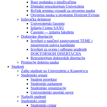
Baze podataka o istraživačima
Digitalni repozitorijum Univerziteta
Rečnik termina vezanih za otvorenu nauku
Otvorena nauka u programu Horizont Evropa
Izdavačka delatnost
Univerzitetski časopisi
Izdanja Centra SANU
Časopisi — izdanja fakulteta
Doktorske disertacije
Izveštaji o naučnoj zasnovanosti TEME i
ispunjenosti uslova kandidata
Izveštaji za ocenu i odbranu urađenih
DOKTORSKIH DISERTACIJA
Repozitorijum doktorskih disertacija
Promocije doktora nauka
Studenti
Zašto studirati na Univerzitetu u Kragujevcu
Studentski organi
Student prorektor
Studentski parlament
Studentske organizacije
Univerzitetski sportski savez
Najbolji studenti
Studentski centri
Studentski centar