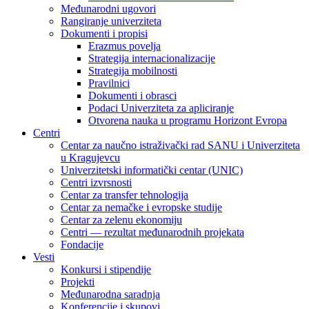
Međunarodni ugovori
Rangiranje univerziteta
Dokumenti i propisi
Erazmus povelja
Strategija internacionalizacije
Strategija mobilnosti
Pravilnici
Dokumenti i obrasci
Podaci Univerziteta za apliciranje
Otvorena nauka u programu Horizont Evropa
Centri
Centar za naučno istraživački rad SANU i Univerziteta
u Kragujevcu
Univerzitetski informatički centar (UNIC)
Centri izvrsnosti
Centar za transfer tehnologija
Centar za nemačke i evropske studije
Centar za zelenu ekonomiju
Centri — rezultat međunarodnih projekata
Fondacije
Vesti
Konkursi i stipendije
Projekti
Međunarodna saradnja
Konferencije i skupovi