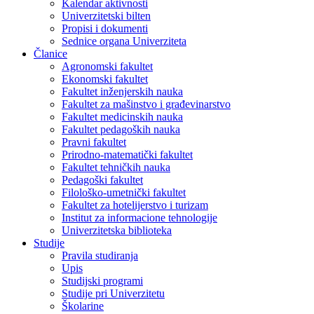
Kalendar aktivnosti
Univerzitetski bilten
Propisi i dokumenti
Sednice organa Univerziteta
Članice
Agronomski fakultet
Ekonomski fakultet
Fakultet inženjerskih nauka
Fakultet za mašinstvo i građevinarstvo
Fakultet medicinskih nauka
Fakultet pedagoških nauka
Pravni fakultet
Prirodno-matematički fakultet
Fakultet tehničkih nauka
Pedagoški fakultet
Filološko-umetnički fakultet
Fakultet za hotelijerstvo i turizam
Institut za informacione tehnologije
Univerzitetska biblioteka
Studije
Pravila studiranja
Upis
Studijski programi
Studije pri Univerzitetu
Školarine