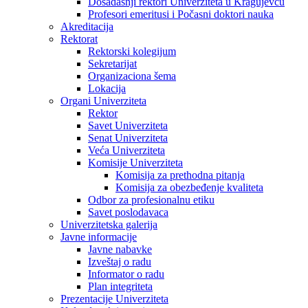
Dosadašnji rektori Univerziteta u Kragujevcu
Profesori emeritusi i Počasni doktori nauka
Akreditacija
Rektorat
Rektorski kolegijum
Sekretarijat
Organizaciona šema
Lokacija
Organi Univerziteta
Rektor
Savet Univerziteta
Senat Univerziteta
Veća Univerziteta
Komisije Univerziteta
Komisija za prethodna pitanja
Komisija za obezbeđenje kvaliteta
Odbor za profesionalnu etiku
Savet poslodavaca
Univerzitetska galerija
Javne informacije
Javne nabavke
Izveštaj o radu
Informator o radu
Plan integriteta
Prezentacije Univerziteta