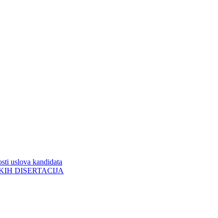
sti uslova kandidata
ORSKIH DISERTACIJA