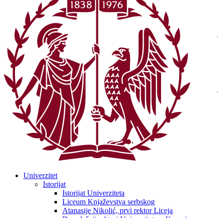
Univerzitet
Istorijat
Istorijat Univerziteta
Liceum Knjaževstva serbskog
Atanasije Nikolić, prvi rektor Liceja