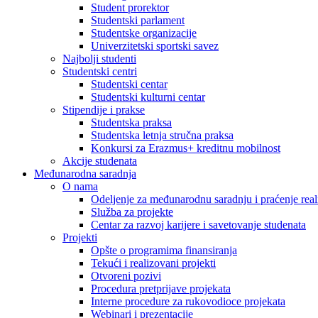
Student prorektor
Studentski parlament
Studentske organizacije
Univerzitetski sportski savez
Najbolji studenti
Studentski centri
Studentski centar
Studentski kulturni centar
Stipendije i prakse
Studentska praksa
Studentska letnja stručna praksa
Konkursi za Erazmus+ kreditnu mobilnost
Akcije studenata
Međunarodna saradnja
O nama
Odeljenje za međunarodnu saradnju i praćenje reali
Služba za projekte
Centar za razvoj karijere i savetovanje studenata
Projekti
Opšte o programima finansiranja
Tekući i realizovani projekti
Otvoreni pozivi
Procedura pretprijave projekata
Interne procedure za rukovodioce projekata
Webinari i prezentacije