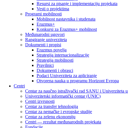
Resursi za pisanje i implementaciju projekata
Vesti o projektima
Programi mobilnosti
Mobilnost nastavnika i studenata
Erazmus+
Konkursi za Erazmus+ mobilnost
Međunarodni ugovori
Rangiranje univerziteta
Dokumenti i propisi
Erazmus povelja
Strategija internacionalizacije
Strategija mobilnosti
Pravilnici
Dokumenti i obrasci
Podaci Univerziteta za apliciranje
Otvorena nauka u programu Horizont Evropa
Centri
Centar za naučno istraživački rad SANU i Univerziteta 
Univerzitetski informatički centar (UNIC)
Centri izvrsnosti
Centar za transfer tehnologija
Centar za nemačke i evropske studije
Centar za zelenu ekonomiju
Centri — rezultat međunarodnih projekata
Fondacije