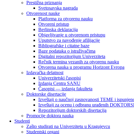
Prestižna priznanja
Svetosavska nagrada
Otvorenost nauke
Platforma za otvorenu nauku
Otvoreni pristup
Berlinska deklaracija
Objavljivanje u otvorenom pristupu
Uputstvo za navođenje afilijacije
Bibliografske i citatne baze
Baze podataka o istraživačima
Digitalni repozitorijum Univerziteta
Rečnik termina vezanih za otvorenu nauku
Otvorena nauka u programu Horizont Evropa
Izdavačka delatnost
Univerzitetski časopisi
Izdanja Centra SANU
Časopisi — izdanja fakulteta
Doktorske disertacije
Izveštaji o naučnoj zasnovanosti TEME i ispunjeno
Izveštaji za ocenu i odbranu urađenih DOKT
Repozitorijum doktorskih disertacija
Promocije doktora nauka
Studenti
Zašto studirati na Univerzitetu u Kragujevcu
Studentski organi