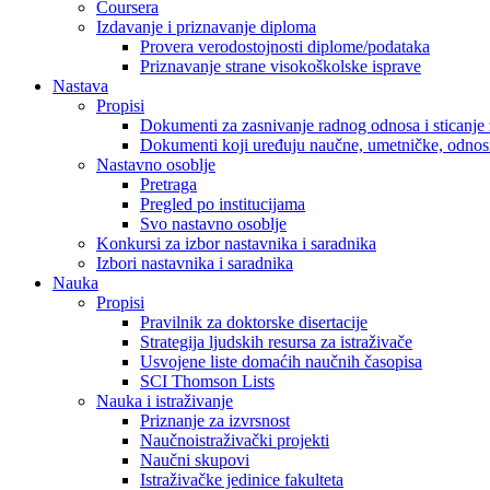
Coursera
Izdavanje i priznavanje diploma
Provera verodostojnosti diplome/podataka
Priznavanje strane visokoškolske isprave
Nastava
Propisi
Dokumenti za zasnivanje radnog odnosa i sticanje 
Dokumenti koji uređuju naučne, umetničke, odnosn
Nastavno osoblje
Pretraga
Pregled po institucijama
Svo nastavno osoblje
Konkursi za izbor nastavnika i saradnika
Izbori nastavnika i saradnika
Nauka
Propisi
Pravilnik za doktorske disertacije
Strategija ljudskih resursa za istraživače
Usvojene liste domaćih naučnih časopisa
SCI Thomson Lists
Nauka i istraživanje
Priznanje za izvrsnost
Naučnoistraživački projekti
Naučni skupovi
Istraživačke jedinice fakulteta