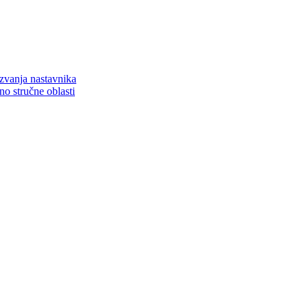
zvanja nastavnika
o stručne oblasti