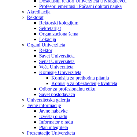
Dosadašnji rektori Univerziteta u Kragujevcu
Profesori emeritusi i Počasni doktori nauka
Akreditacija
Rektorat
Rektorski kolegijum
Sekretarijat
Organizaciona šema
Lokacija
Organi Univerziteta
Rektor
Savet Univerziteta
Senat Univerziteta
Veća Univerziteta
Komisije Univerziteta
Komisija za prethodna pitanja
Komisija za obezbeđenje kvaliteta
Odbor za profesionalnu etiku
Savet poslodavaca
Univerzitetska galerija
Javne informacije
Javne nabavke
Izveštaj o radu
Informator o radu
Plan integriteta
Prezentacije Univerziteta