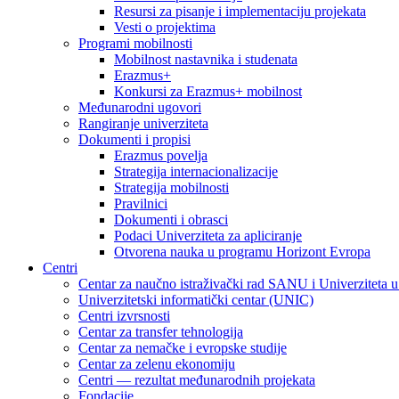
Resursi za pisanje i implementaciju projekata
Vesti o projektima
Programi mobilnosti
Mobilnost nastavnika i studenata
Erazmus+
Konkursi za Erazmus+ mobilnost
Međunarodni ugovori
Rangiranje univerziteta
Dokumenti i propisi
Erazmus povelja
Strategija internacionalizacije
Strategija mobilnosti
Pravilnici
Dokumenti i obrasci
Podaci Univerziteta za apliciranje
Otvorena nauka u programu Horizont Evropa
Centri
Centar za naučno istraživački rad SANU i Univerziteta 
Univerzitetski informatički centar (UNIC)
Centri izvrsnosti
Centar za transfer tehnologija
Centar za nemačke i evropske studije
Centar za zelenu ekonomiju
Centri — rezultat međunarodnih projekata
Fondacije