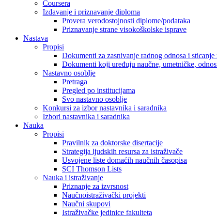
Coursera
Izdavanje i priznavanje diploma
Provera verodostojnosti diplome/podataka
Priznavanje strane visokoškolske isprave
Nastava
Propisi
Dokumenti za zasnivanje radnog odnosa i sticanje 
Dokumenti koji uređuju naučne, umetničke, odnosn
Nastavno osoblje
Pretraga
Pregled po institucijama
Svo nastavno osoblje
Konkursi za izbor nastavnika i saradnika
Izbori nastavnika i saradnika
Nauka
Propisi
Pravilnik za doktorske disertacije
Strategija ljudskih resursa za istraživače
Usvojene liste domaćih naučnih časopisa
SCI Thomson Lists
Nauka i istraživanje
Priznanje za izvrsnost
Naučnoistraživački projekti
Naučni skupovi
Istraživačke jedinice fakulteta