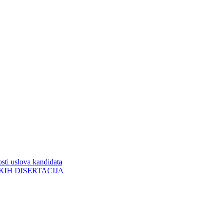
sti uslova kandidata
ORSKIH DISERTACIJA