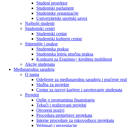
Student prorektor
Studentski parlament
Studentske organizacije
Univerzitetski sportski savez
Najbolji studenti
Studentski centri
Studentski centar
Studentski kulturni centar
Stipendije i prakse
Studentska praksa
Studentska letnja stručna praksa
Konkursi za Erazmus+ kreditnu mobilnost
Akcije studenata
Međunarodna saradnja
O nama
Odeljenje za međunarodnu saradnju i praćenje reali
Služba za projekte
Centar za razvoj karijere i savetovanje studenata
Projekti
Opšte o programima finansiranja
Tekući i realizovani projekti
Otvoreni pozivi
Procedura pretprijave projekata
Interne procedure za rukovodioce projekata
Webinari i prezentacije