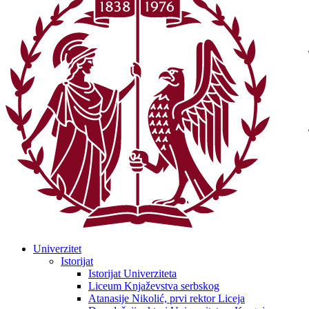
Univerzitet
Istorijat
Istorijat Univerziteta
Liceum Knjaževstva serbskog
Atanasije Nikolić, prvi rektor Liceja