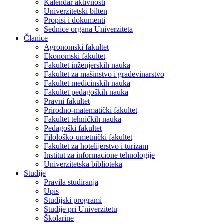
Kalendar aktivnosti
Univerzitetski bilten
Propisi i dokumenti
Sednice organa Univerziteta
Članice
Agronomski fakultet
Ekonomski fakultet
Fakultet inženjerskih nauka
Fakultet za mašinstvo i građevinarstvo
Fakultet medicinskih nauka
Fakultet pedagoških nauka
Pravni fakultet
Prirodno-matematički fakultet
Fakultet tehničkih nauka
Pedagoški fakultet
Filološko-umetnički fakultet
Fakultet za hotelijerstvo i turizam
Institut za informacione tehnologije
Univerzitetska biblioteka
Studije
Pravila studiranja
Upis
Studijski programi
Studije pri Univerzitetu
Školarine