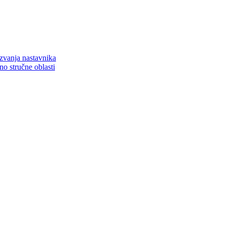
zvanja nastavnika
o stručne oblasti