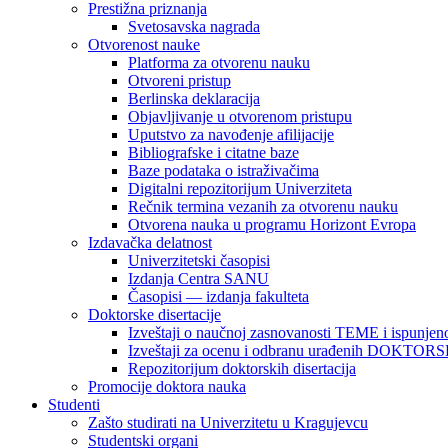
Prestižna priznanja
Svetosavska nagrada
Otvorenost nauke
Platforma za otvorenu nauku
Otvoreni pristup
Berlinska deklaracija
Objavljivanje u otvorenom pristupu
Uputstvo za navođenje afilijacije
Bibliografske i citatne baze
Baze podataka o istraživačima
Digitalni repozitorijum Univerziteta
Rečnik termina vezanih za otvorenu nauku
Otvorena nauka u programu Horizont Evropa
Izdavačka delatnost
Univerzitetski časopisi
Izdanja Centra SANU
Časopisi — izdanja fakulteta
Doktorske disertacije
Izveštaji o naučnoj zasnovanosti TEME i ispunjeno
Izveštaji za ocenu i odbranu urađenih DOKT
Repozitorijum doktorskih disertacija
Promocije doktora nauka
Studenti
Zašto studirati na Univerzitetu u Kragujevcu
Studentski organi