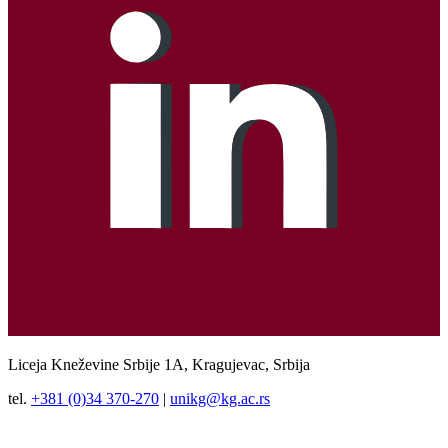
Liceja Kneževine Srbije 1A, Kragujevac, Srbija
tel.
+381 (0)34 370-270
|
unikg@kg.ac.rs