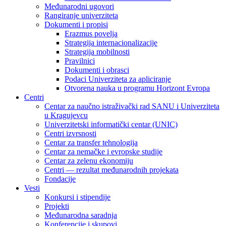
Međunarodni ugovori
Rangiranje univerziteta
Dokumenti i propisi
Erazmus povelja
Strategija internacionalizacije
Strategija mobilnosti
Pravilnici
Dokumenti i obrasci
Podaci Univerziteta za apliciranje
Otvorena nauka u programu Horizont Evropa
Centri
Centar za naučno istraživački rad SANU i Univerziteta
u Kragujevcu
Univerzitetski informatički centar (UNIC)
Centri izvrsnosti
Centar za transfer tehnologija
Centar za nemačke i evropske studije
Centar za zelenu ekonomiju
Centri — rezultat međunarodnih projekata
Fondacije
Vesti
Konkursi i stipendije
Projekti
Međunarodna saradnja
Konferencije i skupovi