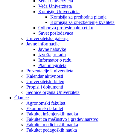
Senat Univerziteta
Veća Univerziteta
Komisije Univerziteta
Komisija za prethodna pitanja
Komisija za obezbeđenje kvaliteta
Odbor za profesionalnu etiku
Savet poslodavaca
Univerzitetska galerija
Javne informacije
Javne nabavke
Izveštaj o radu
Informator o radu
Plan integriteta
Prezentacije Univerziteta
Kalendar aktivnosti
Univerzitetski bilten
Propisi i dokumenti
Sednice organa Univerziteta
Članice
Agronomski fakultet
Ekonomski fakultet
Fakultet inženjerskih nauka
Fakultet za mašinstvo i građevinarstvo
Fakultet medicinskih nauka
Fakultet pedagoških nauka