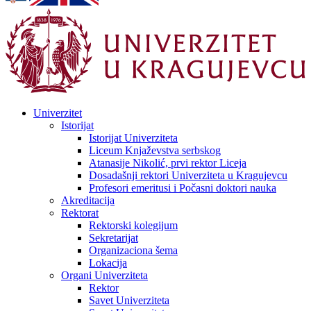
Univerzitet
Istorijat
Istorijat Univerziteta
Liceum Knjaževstva serbskog
Atanasije Nikolić, prvi rektor Liceja
Dosadašnji rektori Univerziteta u Kragujevcu
Profesori emeritusi i Počasni doktori nauka
Akreditacija
Rektorat
Rektorski kolegijum
Sekretarijat
Organizaciona šema
Lokacija
Organi Univerziteta
Rektor
Savet Univerziteta