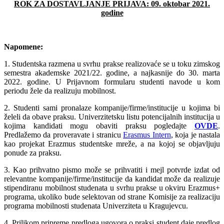
ROK ZA DOSTAVLJANJE PRIJAVA: 09
.
oktobar 2021.
godine
Napomene:
1. Studentska razmena u svrhu prakse realizovaće se u toku zimskog
semestra akademske 2021/22. godine, a najkasnije do 30. marta
2022. godine. U Prijavnom formularu studenti navode u kom
periodu žele da realizuju mobilnost.
2. Studenti sami pronalaze kompanije/firme/institucije u kojima bi
želeli da obave praksu. Univerzitetsku listu potencijalnih institucija u
kojima kandidati mogu obaviti praksu pogledajte
OVDE
.
Predlažemo da proveravate i stranicu
Erasmus Intern
, koja je nastala
kao projekat Erazmus studentske mreže, a na kojoj se objavljuju
ponude za praksu.
3. Kao prihvatno pismo može se prihvatiti i mejl potvrde izdat od
relevantne kompanije/firme/institucije da kandidat može da realizuje
stipendiranu mobilnost studenata u svrhu prakse u okviru Erazmus+
programa,
ukoliko bude selektovan od strane Komisije za realizaciju
programa mobilnosti studenata Univerziteta u Kragujevcu.
4. Prilikom pripreme predloga ugovora o praksi student daje predlog