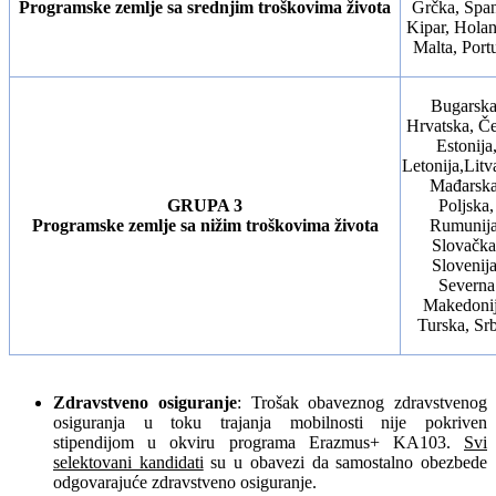
Programske zemlje sa srednjim troškovima života
Grčka, Špan
Kipar, Holan
Malta, Port
Bugarska
Hrvatska, Če
Estonija
Letonija,Litv
Mađarska
GRUPA 3
Poljska,
Programske zemlje sa nižim troškovima života
Rumunija
Slovačka
Slovenija
Severna
Makedonij
Turska, Srb
Zdravstveno osiguranje
: Trošak obaveznog zdravstvenog
osiguranja u toku trajanja mobilnosti nije pokriven
stipendijom u okviru programa Erazmus+ KA103.
Svi
selektovani kandidati
su u obavezi da samostalno obezbede
odgovarajuće zdravstveno osiguranje.