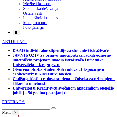
Izložbe i koncerti
Studentska dešavanja
Ostale vesti
Letnje škole i univerziteti
Mediji o nama
Foto galerija
☰
AKTUELNO:
DAAD individualne stipendije za studente i istraživače
JAVNI POZIV za prijavu naučnoistraživačkih odnosno
umetničkih projekata mladih istraživača i umetnika
Univerziteta u Kragujevcu
Otvorena izložba studentskih radova „Ekspozicije u
arhitekturi“ u Kući Đure Jakšića
Godišnja izložba radova studenata Odseka za primenjenu
i likovnu umetnost
Univerzitet u Kragujevcu svečanom akademijom obeležio
jubilej – 50 godina postojanja
PRETRAGA
Meni
✕