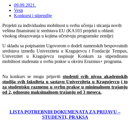
09.09.2021.
Vesti
Konkursi i stipendije
Projekti za individualnu mobilnost u svrhu učenja i sticanja novih
veština finansirani iz sredstava EU (KA103 projekti u oblasti
visokog obrazovanja u kojima učestvuju programske zemlje)
U skladu sa potpisanim Ugovorom o dodeli namenskih bespovratnih
sredstava između Univerziteta u Kragujevcu i Fondacije Tempus,
Univerzitet u Kragujevcu raspisuje Konkurs za stipendiranu
mobilnost studenata u svrhu prakse u okviru Erazmus+ programa.
Na konkurs se mogu prijaviti
studenti
svih nivoa
akademskih
studija svih fakulteta u sastavu Univerziteta u Kragujevcu
i to
za studentsku razmenu u svrhu prakse u minimalnom trajanju
od 2, odnosno maksimalnom trajanju od 3 meseca.
LISTA POTREBNIH DOKUMENATA ZA PRIJAVU –
STUDENTI, PRAKSA