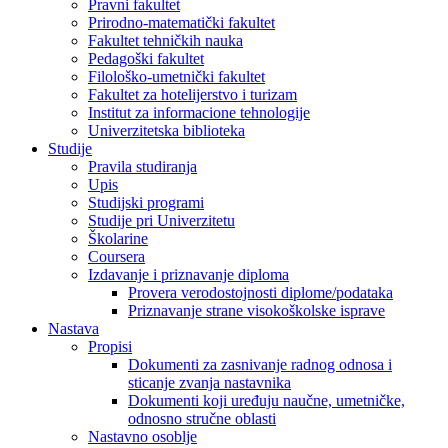
Pravni fakultet
Prirodno-matematički fakultet
Fakultet tehničkih nauka
Pedagoški fakultet
Filološko-umetnički fakultet
Fakultet za hotelijerstvo i turizam
Institut za informacione tehnologije
Univerzitetska biblioteka
Studije
Pravila studiranja
Upis
Studijski programi
Studije pri Univerzitetu
Školarine
Coursera
Izdavanje i priznavanje diploma
Provera verodostojnosti diplome/podataka
Priznavanje strane visokoškolske isprave
Nastava
Propisi
Dokumenti za zasnivanje radnog odnosa i
sticanje zvanja nastavnika
Dokumenti koji uređuju naučne, umetničke,
odnosno stručne oblasti
Nastavno osoblje