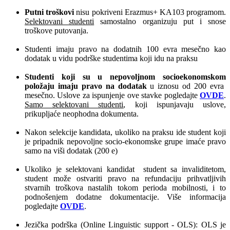
Putni troškovi
nisu pokriveni Erazmus+ KA103 programom.
Selektovani studenti
samostalno organizuju put i snose
troškove putovanja.
Studenti imaju pravo na dodatnih 100 evra mesečno kao
dodatak u vidu podrške studentima koji idu na praksu
Studenti koji su u nepovoljnom socioekonomskom
položaju
imaju
pravo na dodatak
u iznosu od 200 evra
mesečno. Uslove za ispunjenje ove stavke pogledajte
OVDE
.
Samo selektovani studenti
, koji ispunjavaju uslove,
prikupljaće neophodna dokumenta.
Nakon selekcije kandidata, ukoliko na praksu ide student koji
je pripadnik nepovoljne socio-ekonomske grupe imaće pravo
samo na viši dodatak (200 e)
Ukoliko je selektovani kandidat student sa invaliditetom,
student može ostvariti pravo na refundaciju prihvatljivih
stvarnih troškova nastalih tokom perioda mobilnosti, i to
podnošenjem dodatne dokumentacije. Više informacija
pogledajte
OVDE
.
Jezička podrška (Online Linguistic support - OLS): OLS je