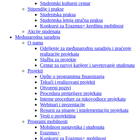
Studentski kulturni centar
Stipendije i prakse
Studentska praksa
Studentska letnja stručna praksa
Konkursi za Erazmus+ kreditnu mobilnost
Akcije studenata
Međunarodna saradnja
O nama
Odeljenje za međunarodnu saradnju i praćenje
realizacije projekata
Služba za projekte
Centar za razvoj karijere i savetovanje studenata
Projekti
Opšte o programima finansiranja
Tekući i realizovani projekti
Otvoreni pozivi
Procedura pretprijave projekata
Interne procedure za rukovodioce projekata
Webinari i prezentacije
Resursi za pisanje i implementaciju projekata
Vesti o projektima
Programi mobilnosti
Mobilnost nastavnika i studenata
Erazmus+
Konkursi za Erazmus+ mobilnost