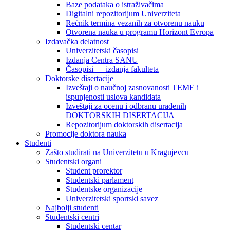
Baze podataka o istraživačima
Digitalni repozitorijum Univerziteta
Rečnik termina vezanih za otvorenu nauku
Otvorena nauka u programu Horizont Evropa
Izdavačka delatnost
Univerzitetski časopisi
Izdanja Centra SANU
Časopisi — izdanja fakulteta
Doktorske disertacije
Izveštaji o naučnoj zasnovanosti TEME i
ispunjenosti uslova kandidata
Izveštaji za ocenu i odbranu urađenih
DOKTORSKIH DISERTACIJA
Repozitorijum doktorskih disertacija
Promocije doktora nauka
Studenti
Zašto studirati na Univerzitetu u Kragujevcu
Studentski organi
Student prorektor
Studentski parlament
Studentske organizacije
Univerzitetski sportski savez
Najbolji studenti
Studentski centri
Studentski centar