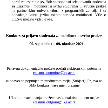
portal za testiranje jezičkih sposobnosti selektovanih studenata
za Erazmus+ mobilnost u svrhu studiranja ili stručne prakse
na partnerskim univerzitetima iz programskih zemalja i za
pohađanje kursa jezika tokom perioda mobilnosti. Više o
OLS-u možete videti
ovde
.
Konkurs za prijavu studenata za mobilnost u svrhu prakse
09. septembar – 09. oktobar 2021.
Prijavnu dokumentaciju možete poslati elektronskim putem na
erasmus.outgoing@kg.ac.rs
sa obavezno popunjenim predmetom mejla (Subject): Prijava na
SMP konkurs, vaše ime i prezime
Ukoliko imate pitanja, možete nas kontaktirati putem mejla:
erasmus.outgoing@kg.ac.rs