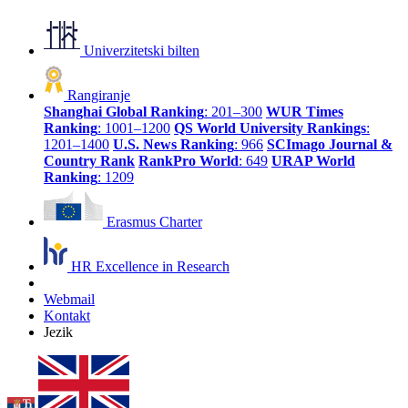
Univerzitetski bilten
Rangiranje
Shanghai Global Ranking
: 201–300
WUR Times
Ranking
: 1001–1200
QS World University Rankings
:
1201–1400
U.S. News Ranking
: 966
SCImago Journal &
Country Rank
RankPro World
: 649
URAP World
Ranking
: 1209
Erasmus Charter
HR Excellence in Research
Webmail
Kontakt
Jezik