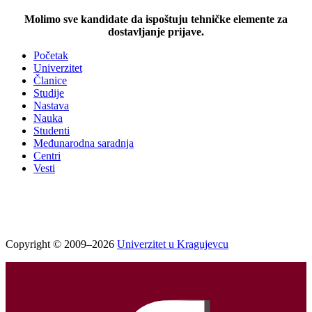
Molimo sve kandidate da ispoštuju tehničke elemente za
dostavljanje prijave.
Početak
Univerzitet
Članice
Studije
Nastava
Nauka
Studenti
Međunarodna saradnja
Centri
Vesti
Copyright © 2009–2026
Univerzitet u Kragujevcu