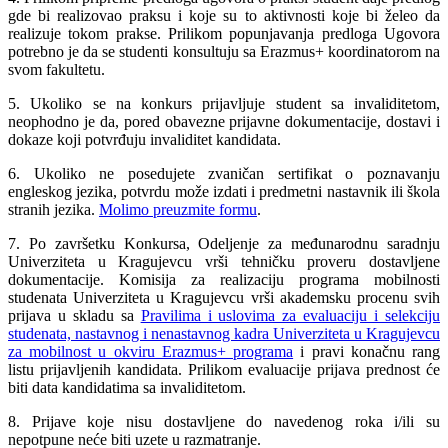
gde bi realizovao praksu i koje su to aktivnosti koje bi želeo da
realizuje tokom prakse. Prilikom popunjavanja predloga Ugovora
potrebno je da se studenti konsultuju sa Erazmus+ koordinatorom na
svom fakultetu.
5. Ukoliko se na konkurs prijavljuje student sa invaliditetom,
neophodno je da, pored obavezne prijavne dokumentacije, dostavi i
dokaze koji potvrđuju invaliditet kandidata.
6. Ukoliko ne posedujete zvaničan sertifikat o poznavanju
engleskog jezika, potvrdu može izdati i predmetni nastavnik ili škola
stranih jezika.
Molimo preuzmite formu
.
7. Po završetku Konkursa, Odeljenje za međunarodnu saradnju
Univerziteta u Kragujevcu vrši tehničku proveru dostavljene
dokumentacije. Komisija za realizaciju programa mobilnosti
studenata Univerziteta u Kragujevcu vrši akademsku procenu svih
prijava u skladu sa
Pravilima i uslovima za evaluaciju i selekciju
studenata, nastavnog i nenastavnog kadra Univerziteta u Kragujevcu
za mobilnost u okviru Erazmus+ programa
i pravi konačnu rang
listu prijavljenih kandidata. Prilikom evaluacije prijava prednost će
biti data kandidatima sa invaliditetom.
8. Prijave koje nisu dostavljene do navedenog roka i/ili su
nepotpune neće biti uzete u razmatranje.