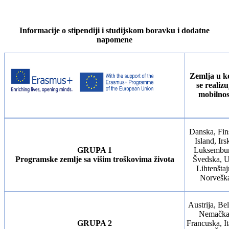
Informacije o stipendiji i studijskom boravku i dodatne
napomene
Zemlja u k
se realizu
mobilnos
Danska, Fin
Island, Irs
GRUPA 1
Luksembur
Programske zemlje sa višim troškovima života
Švedska, 
Lihtenštaj
Norvešk
Austrija, Bel
Nemačka
GRUPA 2
Francuska, Ita