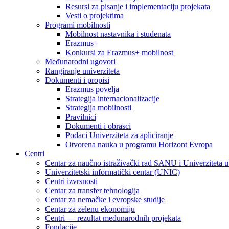
Resursi za pisanje i implementaciju projekata
Vesti o projektima
Programi mobilnosti
Mobilnost nastavnika i studenata
Erazmus+
Konkursi za Erazmus+ mobilnost
Međunarodni ugovori
Rangiranje univerziteta
Dokumenti i propisi
Erazmus povelja
Strategija internacionalizacije
Strategija mobilnosti
Pravilnici
Dokumenti i obrasci
Podaci Univerziteta za apliciranje
Otvorena nauka u programu Horizont Evropa
Centri
Centar za naučno istraživački rad SANU i Univerziteta 
Univerzitetski informatički centar (UNIC)
Centri izvrsnosti
Centar za transfer tehnologija
Centar za nemačke i evropske studije
Centar za zelenu ekonomiju
Centri — rezultat međunarodnih projekata
Fondacije