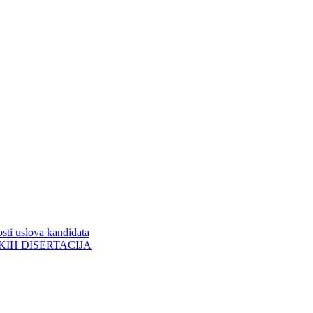
sti uslova kandidata
ORSKIH DISERTACIJA