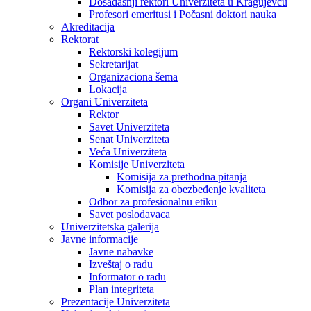
Dosadašnji rektori Univerziteta u Kragujevcu
Profesori emeritusi i Počasni doktori nauka
Akreditacija
Rektorat
Rektorski kolegijum
Sekretarijat
Organizaciona šema
Lokacija
Organi Univerziteta
Rektor
Savet Univerziteta
Senat Univerziteta
Veća Univerziteta
Komisije Univerziteta
Komisija za prethodna pitanja
Komisija za obezbeđenje kvaliteta
Odbor za profesionalnu etiku
Savet poslodavaca
Univerzitetska galerija
Javne informacije
Javne nabavke
Izveštaj o radu
Informator o radu
Plan integriteta
Prezentacije Univerziteta