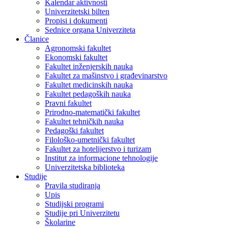
Kalendar aktivnosti
Univerzitetski bilten
Propisi i dokumenti
Sednice organa Univerziteta
Članice
Agronomski fakultet
Ekonomski fakultet
Fakultet inženjerskih nauka
Fakultet za mašinstvo i građevinarstvo
Fakultet medicinskih nauka
Fakultet pedagoških nauka
Pravni fakultet
Prirodno-matematički fakultet
Fakultet tehničkih nauka
Pedagoški fakultet
Filološko-umetnički fakultet
Fakultet za hotelijerstvo i turizam
Institut za informacione tehnologije
Univerzitetska biblioteka
Studije
Pravila studiranja
Upis
Studijski programi
Studije pri Univerzitetu
Školarine