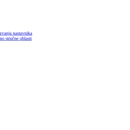
zvanja nastavnika
o stručne oblasti