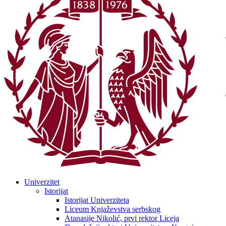
Univerzitet
Istorijat
Istorijat Univerziteta
Liceum Knjaževstva serbskog
Atanasije Nikolić, prvi rektor Liceja