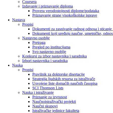
Coursera
Izdavanje i priznavanje diploma
Provera verodostojnosti diplome/podataka
Priznavanje strane visokoškolske isprave
Nastava
Propisi
Dokumenti za zasnivanje radnog odnosa i sticanje 
Dokumenti koji uređuju naučne, umetničke, odnosn
Nastavno osoblje
Pretraga
Pregled po institucijama
Svo nastavno osoblje
Konkursi za izbor nastavnika i saradnika
Izbori nastavnika i saradnika
Nauka
Propisi
Pravilnik za doktorske disertacije
Strategija ljudskih resursa za istraživače
Usvojene liste domaćih naučnih časopisa
SCI Thomson Lists
Nauka i istraživanje
Priznanje za izvrsnost
Naučnoistraživački projekti
Naučni skupovi
Istraživačke jedinice fakulteta