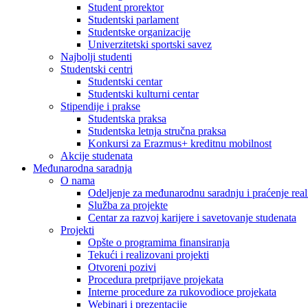
Student prorektor
Studentski parlament
Studentske organizacije
Univerzitetski sportski savez
Najbolji studenti
Studentski centri
Studentski centar
Studentski kulturni centar
Stipendije i prakse
Studentska praksa
Studentska letnja stručna praksa
Konkursi za Erazmus+ kreditnu mobilnost
Akcije studenata
Međunarodna saradnja
O nama
Odeljenje za međunarodnu saradnju i praćenje reali
Služba za projekte
Centar za razvoj karijere i savetovanje studenata
Projekti
Opšte o programima finansiranja
Tekući i realizovani projekti
Otvoreni pozivi
Procedura pretprijave projekata
Interne procedure za rukovodioce projekata
Webinari i prezentacije