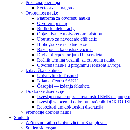
Prestižna priznanja
Svetosavska nagrada
Otvorenost nauke
Platforma za otvorenu nauku
Otvoreni pristup
Berlinska deklaracija
Objavljivanje u otvorenom pristupu
Uputstvo za navođenje afilijacije
Bibliografske i citatne baze
Baze podataka o istraživačima
Digitalni repozitorijum Univerziteta
Rečnik termina vezanih za otvorenu nauku
Otvorena nauka u programu Horizont Evropa
Izdavačka delatnost
Univerzitetski časopisi
Izdanja Centra SANU
Časopisi — izdanja fakulteta
Doktorske disertacije
Izveštaji o naučnoj zasnovanosti TEME i ispunjeno
Izveštaji za ocenu i odbranu urađenih DOKT
Repozitorijum doktorskih disertacija
Promocije doktora nauka
Studenti
Zašto studirati na Univerzitetu u Kragujevcu
Studentski organi