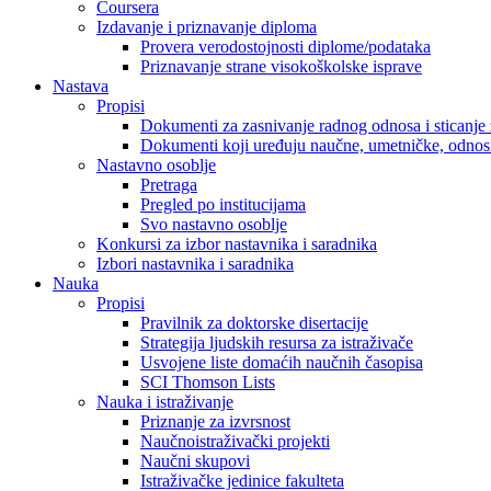
Coursera
Izdavanje i priznavanje diploma
Provera verodostojnosti diplome/podataka
Priznavanje strane visokoškolske isprave
Nastava
Propisi
Dokumenti za zasnivanje radnog odnosa i sticanje 
Dokumenti koji uređuju naučne, umetničke, odnosn
Nastavno osoblje
Pretraga
Pregled po institucijama
Svo nastavno osoblje
Konkursi za izbor nastavnika i saradnika
Izbori nastavnika i saradnika
Nauka
Propisi
Pravilnik za doktorske disertacije
Strategija ljudskih resursa za istraživače
Usvojene liste domaćih naučnih časopisa
SCI Thomson Lists
Nauka i istraživanje
Priznanje za izvrsnost
Naučnoistraživački projekti
Naučni skupovi
Istraživačke jedinice fakulteta