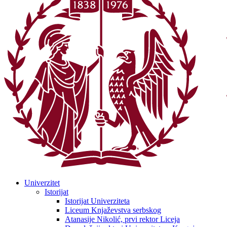
Univerzitet
Istorijat
Istorijat Univerziteta
Liceum Knjaževstva serbskog
Atanasije Nikolić, prvi rektor Liceja