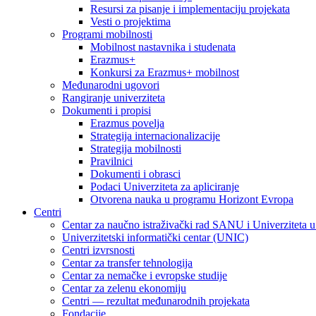
Resursi za pisanje i implementaciju projekata
Vesti o projektima
Programi mobilnosti
Mobilnost nastavnika i studenata
Erazmus+
Konkursi za Erazmus+ mobilnost
Međunarodni ugovori
Rangiranje univerziteta
Dokumenti i propisi
Erazmus povelja
Strategija internacionalizacije
Strategija mobilnosti
Pravilnici
Dokumenti i obrasci
Podaci Univerziteta za apliciranje
Otvorena nauka u programu Horizont Evropa
Centri
Centar za naučno istraživački rad SANU i Univerziteta 
Univerzitetski informatički centar (UNIC)
Centri izvrsnosti
Centar za transfer tehnologija
Centar za nemačke i evropske studije
Centar za zelenu ekonomiju
Centri — rezultat međunarodnih projekata
Fondacije