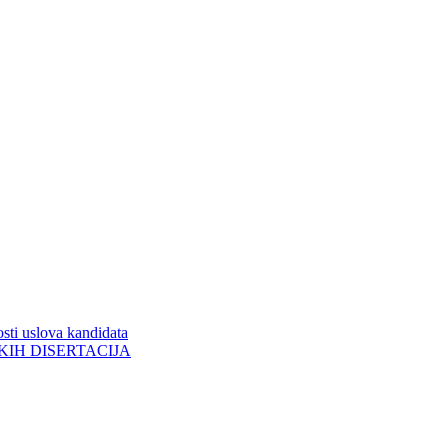
sti uslova kandidata
ORSKIH DISERTACIJA