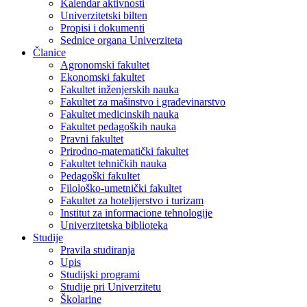
Kalendar aktivnosti
Univerzitetski bilten
Propisi i dokumenti
Sednice organa Univerziteta
Članice
Agronomski fakultet
Ekonomski fakultet
Fakultet inženjerskih nauka
Fakultet za mašinstvo i građevinarstvo
Fakultet medicinskih nauka
Fakultet pedagoških nauka
Pravni fakultet
Prirodno-matematički fakultet
Fakultet tehničkih nauka
Pedagoški fakultet
Filološko-umetnički fakultet
Fakultet za hotelijerstvo i turizam
Institut za informacione tehnologije
Univerzitetska biblioteka
Studije
Pravila studiranja
Upis
Studijski programi
Studije pri Univerzitetu
Školarine