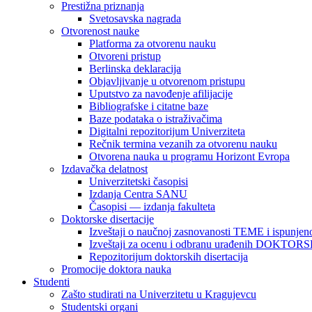
Prestižna priznanja
Svetosavska nagrada
Otvorenost nauke
Platforma za otvorenu nauku
Otvoreni pristup
Berlinska deklaracija
Objavljivanje u otvorenom pristupu
Uputstvo za navođenje afilijacije
Bibliografske i citatne baze
Baze podataka o istraživačima
Digitalni repozitorijum Univerziteta
Rečnik termina vezanih za otvorenu nauku
Otvorena nauka u programu Horizont Evropa
Izdavačka delatnost
Univerzitetski časopisi
Izdanja Centra SANU
Časopisi — izdanja fakulteta
Doktorske disertacije
Izveštaji o naučnoj zasnovanosti TEME i ispunjeno
Izveštaji za ocenu i odbranu urađenih DOKT
Repozitorijum doktorskih disertacija
Promocije doktora nauka
Studenti
Zašto studirati na Univerzitetu u Kragujevcu
Studentski organi