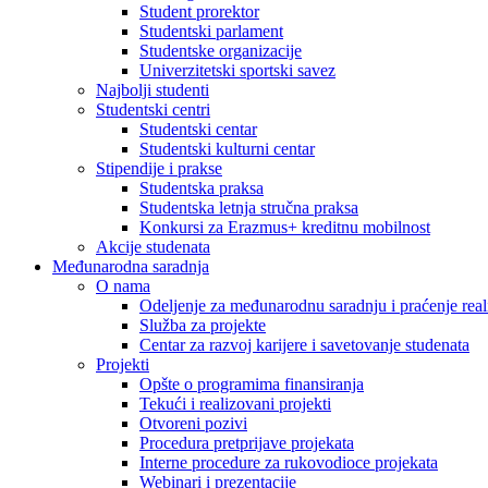
Student prorektor
Studentski parlament
Studentske organizacije
Univerzitetski sportski savez
Najbolji studenti
Studentski centri
Studentski centar
Studentski kulturni centar
Stipendije i prakse
Studentska praksa
Studentska letnja stručna praksa
Konkursi za Erazmus+ kreditnu mobilnost
Akcije studenata
Međunarodna saradnja
O nama
Odeljenje za međunarodnu saradnju i praćenje reali
Služba za projekte
Centar za razvoj karijere i savetovanje studenata
Projekti
Opšte o programima finansiranja
Tekući i realizovani projekti
Otvoreni pozivi
Procedura pretprijave projekata
Interne procedure za rukovodioce projekata
Webinari i prezentacije