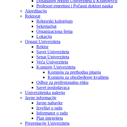
Dosadašnji rektori Univerziteta u Kragujevcu
Profesori emeritusi i Počasni doktori nauka
Akreditacija
Rektorat
Rektorski kolegijum
Sekretarijat
Organizaciona šema
Lokacija
Organi Univerziteta
Rektor
Savet Univerziteta
Senat Univerziteta
Veća Univerziteta
Komisije Univerziteta
Komisija za prethodna pitanja
Komisija za obezbeđenje kvaliteta
Odbor za profesionalnu etiku
Savet poslodavaca
Univerzitetska galerija
Javne informacije
Javne nabavke
Izveštaj o radu
Informator o radu
Plan integriteta
Prezentacije Univerziteta