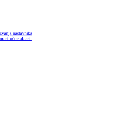
zvanja nastavnika
o stručne oblasti