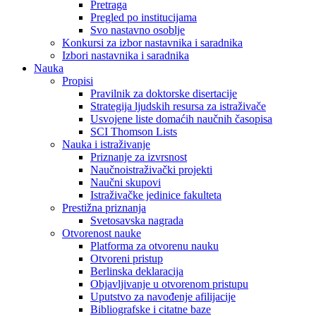
Pretraga
Pregled po institucijama
Svo nastavno osoblje
Konkursi za izbor nastavnika i saradnika
Izbori nastavnika i saradnika
Nauka
Propisi
Pravilnik za doktorske disertacije
Strategija ljudskih resursa za istraživače
Usvojene liste domaćih naučnih časopisa
SCI Thomson Lists
Nauka i istraživanje
Priznanje za izvrsnost
Naučnoistraživački projekti
Naučni skupovi
Istraživačke jedinice fakulteta
Prestižna priznanja
Svetosavska nagrada
Otvorenost nauke
Platforma za otvorenu nauku
Otvoreni pristup
Berlinska deklaracija
Objavljivanje u otvorenom pristupu
Uputstvo za navođenje afilijacije
Bibliografske i citatne baze