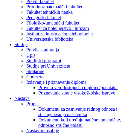
Pravni fakultet
Prirodno-matematički fakultet
Fakultet tehničkih nauka
Pedagoški fakultet
Filološko-umetnički fakultet
Fakultet za hotelijerstvo i turizam
Institut za informacione tehnologije
Univerzitetska biblioteka
Studije
Pravila studiranja
Upis
Studijski programi
Studije pri Univerzitetu
Školarine
Coursera
Izdavanje i priznavanje diploma
Provera verodostojnosti diplome/podataka
Priznavanje strane visokoškolske isprave
Nastava
Propisi
Dokumenti za zasnivanje radnog odnosa i
sticanje zvanja nastavnika
Dokumenti koji uređuju naučne, umetničke,
odnosno stručne oblasti
Nastavno osoblje