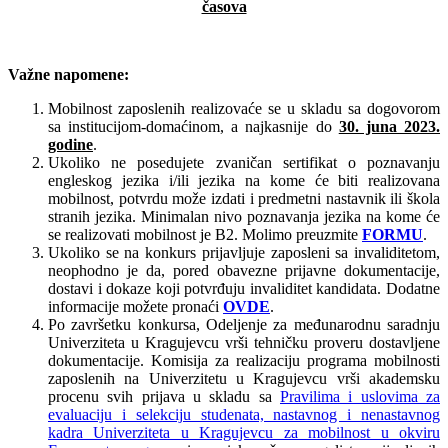
časova
Važne napomene:
Mobilnost zaposlenih realizovaće se u skladu sa dogovorom
sa institucijom-domaćinom, a najkasnije do
30. juna 2023.
godine
.
Ukoliko ne posedujete zvaničan sertifikat o poznavanju
engleskog jezika i/ili jezika na kome će biti realizovana
mobilnost, potvrdu može izdati i predmetni nastavnik ili škola
stranih jezika. Minimalan nivo poznavanja jezika na kome će
se realizovati mobilnost je B2. Molimo preuzmite
FORMU
.
Ukoliko se na konkurs prijavljuje zaposleni sa invaliditetom,
neophodno je da, pored obavezne prijavne dokumentacije,
dostavi i dokaze koji potvrđuju invaliditet kandidata. Dodatne
informacije možete pronaći
OVDE
.
Po završetku konkursa, Odeljenje za međunarodnu saradnju
Univerziteta u Kragujevcu vrši tehničku proveru dostavljene
dokumentacije. Komisija za realizaciju programa mobilnosti
zaposlenih na Univerzitetu u Kragujevcu vrši akademsku
procenu svih prijava u skladu sa
Pravilima i uslovima za
evaluaciju i selekciju studenata, nastavnog i nenastavnog
kadra Univerziteta u Kragujevcu za mobilnost u okviru