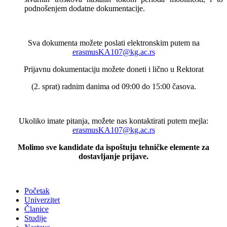
podnošenjem dodatne dokumentacije.
Sva dokumenta možete poslati elektronskim putem na
erasmusKA107@kg.ac.rs
Prijavnu dokumentaciju možete doneti i lično u Rektorat
(2. sprat) radnim danima od 09:00 do 15:00 časova.
Ukoliko imate pitanja, možete nas kontaktirati putem mejla:
erasmusKA107@kg.ac.rs
Molimo sve kandidate da ispoštuju tehničke elemente za
dostavljanje prijave.
Početak
Univerzitet
Članice
Studije