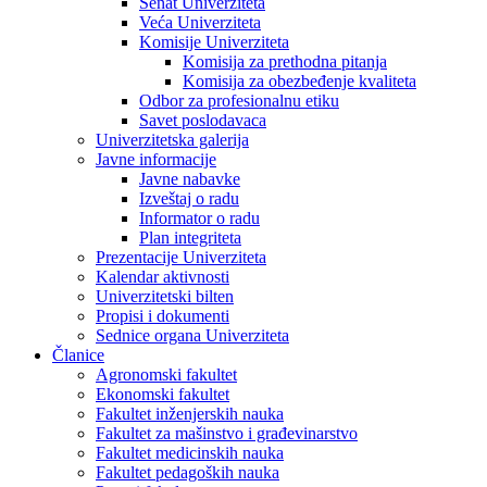
Senat Univerziteta
Veća Univerziteta
Komisije Univerziteta
Komisija za prethodna pitanja
Komisija za obezbeđenje kvaliteta
Odbor za profesionalnu etiku
Savet poslodavaca
Univerzitetska galerija
Javne informacije
Javne nabavke
Izveštaj o radu
Informator o radu
Plan integriteta
Prezentacije Univerziteta
Kalendar aktivnosti
Univerzitetski bilten
Propisi i dokumenti
Sednice organa Univerziteta
Članice
Agronomski fakultet
Ekonomski fakultet
Fakultet inženjerskih nauka
Fakultet za mašinstvo i građevinarstvo
Fakultet medicinskih nauka
Fakultet pedagoških nauka