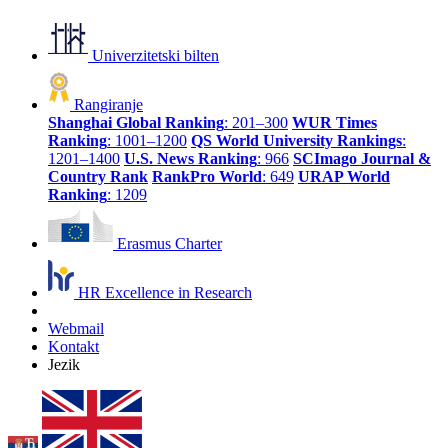
Univerzitetski bilten
Rangiranje
Shanghai Global Ranking
: 201–300
WUR Times
Ranking
: 1001–1200
QS World University Rankings
:
1201–1400
U.S. News Ranking
: 966
SCImago Journal &
Country Rank
RankPro World
: 649
URAP World
Ranking
: 1209
Erasmus Charter
HR Excellence in Research
Webmail
Kontakt
Jezik