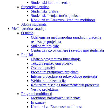
Studentski kulturni centar
Stipendije i prakse
Studentska praksa
Studentska letnja stručna praksa
Konkursi za Erazmus+ kreditnu mobilnost
Akcije studenata
Međunarodna saradnja
O nama
Odeljenje za međunarodnu saradnju i praćenje
realizacije projekata
Služba za projekte
Centar za razvoj karijere i savetovanje studenata
Projekti
Opšte o programima finansiranja
Tekući i realizovani projekti
Otvoreni pozivi
Procedura pretprijave projekata
Interne procedure za rukovodioce projekata
Webinari i prezentacije
Resursi za pisanje i implementaciju projekata
Vesti o projektima
Programi mobilnosti
Mobilnost nastavnika i studenata
Erazmus+
Konkursi za Erazmus+ mobilnost