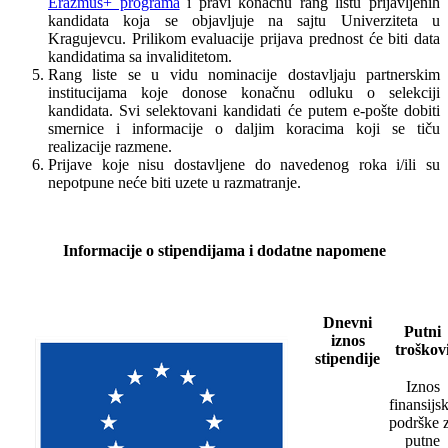
Erazmus+ programa
i pravi konačnu rang listu prijavljenih
kandidata koja se objavljuje na sajtu Univerziteta u
Kragujevcu. Prilikom evaluacije prijava prednost će biti data
kandidatima sa invaliditetom.
Rang liste se u vidu nominacije dostavljaju partnerskim
institucijama koje donose konačnu odluku o selekciji
kandidata. Svi selektovani kandidati će putem e-pošte dobiti
smernice i informacije o daljim koracima koji se tiču
realizacije razmene.
Prijave koje nisu dostavljene do navedenog roka i/ili su
nepotpune neće biti uzete u razmatranje.
Informacije o stipendijama i dodatne napomene
Dnevni
Putni
iznos
troškov
stipendije
Iznos
finansijs
podrške 
putne