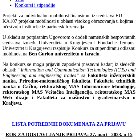
Konkursi i stipendije
Projekti za individualnu mobilnost finansirani iz sredstava EU
KA107 projekat mobilnosti u oblasti visokog obrazovanja u kojima
učestvuju institucije iz partnerskih zemalja
U skladu sa potpisanim Ugovorom o dodeli namenskih bespovratnih
sredstava između Univerziteta u Kragujevcu i Fondacije Tempus,
Univerzitet u Kragujevcu raspisuje Konkurs za stipendiranu odlaznu
mobilnost na
Ben Gurion univerzitetu u Izraelu
.
Na konkurs se mogu prijaviti zaposleni (nastavni kadar) iz sledećih
oblasti:
“Information and Communication Technologies (ICTs) and
Engineering and engineering trades”
sa
Fakulteta inženjerskih
nauka, Prirodno-matematičkog fakulteta, Fakulteta tehničkih
nauka u Čačku,
rektoratskog MAS Informacione tehnologije,
rektoratskog MAS Veštačka Inteligencija, rektoratskog MAS
Web dizajn i Fakulteta za mašinstvo i građevinarstvo u
Kraljevu.
LISTA POTREBNIH DOKUMENATA ZA PRIJAVU
ROK ZA DOSTAVLJANJE PRIJAVA: 27. mart 2023. u 15