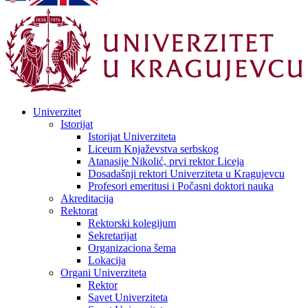
Univerzitet
Istorijat
Istorijat Univerziteta
Liceum Knjaževstva serbskog
Atanasije Nikolić, prvi rektor Liceja
Dosadašnji rektori Univerziteta u Kragujevcu
Profesori emeritusi i Počasni doktori nauka
Akreditacija
Rektorat
Rektorski kolegijum
Sekretarijat
Organizaciona šema
Lokacija
Organi Univerziteta
Rektor
Savet Univerziteta