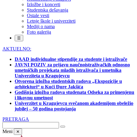
Izložbe i koncerti
Studentska dešavanja
Ostale vesti
Letnje škole i univerziteti
Mediji o nama
Foto galerija
☰
AKTUELNO:
DAAD individualne stipendije za studente i istraživače
JAVNI POZIV za prijavu naučnoistraživačkih odnosno
umetničkih projekata mladih istraživača i umetnika
Univerziteta u Kragujevcu
Otvorena izložba studentskih radova „Ekspozicije u
arhitekturi“ u Kući Đure Jakšića
Godišnja izložba radova studenata Odseka za primenjenu
i likovnu umetnost
Univerzitet u Kragujevcu svečanom akademijom obeležio
jubilej – 50 godina postojanja
PRETRAGA
Meni
✕