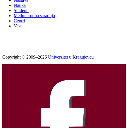
Nastava
Nauka
Studenti
Međunarodna saradnja
Centri
Vesti
Copyright © 2009–2026
Univerzitet u Kragujevcu