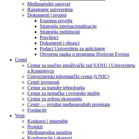
Međunarodni ugovori
Rangiranje univerziteta
Dokumenti i propisi
Erazmus povelja
Strategija internacionalizacije
Strategija mobilnosti
Pravilnici
Dokumenti i obrasci
Podaci Univerziteta za apliciranje
Otvorena nauka u programu Horizont Evropa
Centri
Centar za naučno istraživački rad SANU i Univerziteta
u Kragujevcu
Univerzitetski informatički centar (UNIC)
Centri izvrsnosti
Centar za transfer tehnologija
Centar za nemačke i evropske studije
Centar za zelenu ekonomiju
Centri — rezultat međunarodnih projekata
Fondacije
Vesti
Konkursi i stipendije
Projekti
Međunarodna saradnja
Konferencije i skupovi