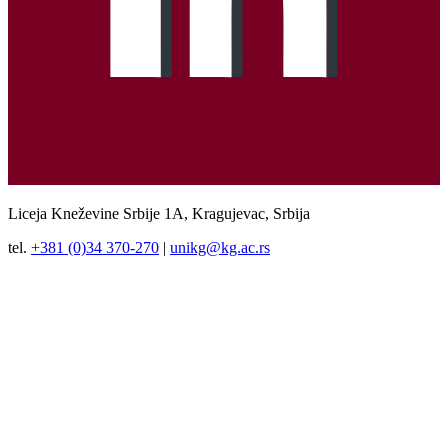
Liceja Kneževine Srbije 1A, Kragujevac, Srbija
tel.
+381 (0)34 370-270
|
unikg@kg.ac.rs