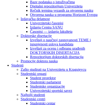
Baze podataka o istraživačima
Digitalni repozitorijum Univerziteta
Rečnik termina vezanih za otvorenu nauku
Otvorena nauka u programu Horizont Evropa
Izdavačka delatnost
Univerzitetski časopisi
Izdanja Centra SANU
Časopisi — izdanja fakulteta
Doktorske disertacije
Izveštaji o naučnoj zasnovanosti TEME i
ispunjenosti uslova kandidata
Izveštaji za ocenu i odbranu urađenih
DOKTORSKIH DISERTACIJA
Repozitorijum doktorskih disertacija
Promocije doktora nauka
Studenti
Zašto studirati na Univerzitetu u Kragujevcu
Studentski organi
Student prorektor
Studentski parlament
Studentske organizacije
Univerzitetski sportski savez
Najbolji studenti
Studentski centri
Studentski centar