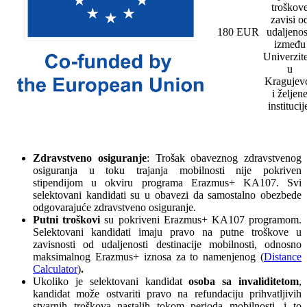
troškov
zavisi o
180 EUR
udaljenos
između
Univerzit
u
Kragujev
i željen
institucij
Zdravstveno osiguranje
: Trošak obaveznog zdravstvenog
osiguranja u toku trajanja mobilnosti nije pokriven
stipendijom u okviru programa Erazmus+ KA107. Svi
selektovani kandidati su u obavezi da samostalno obezbede
odgovarajuće zdravstveno osiguranje.
Putni troškovi
su pokriveni Erazmus+ KA107 programom.
Selektovani kandidati imaju pravo na putne troškove u
zavisnosti od udaljenosti destinacije mobilnosti, odnosno
maksimalnog Erazmus+ iznosa za to namenjenog (
Distance
Calculator
)
.
Ukoliko je selektovani kandidat
osoba sa invaliditetom
,
kandidat može ostvariti pravo na refundaciju prihvatljivih
stvarnih troškova nastalih tokom perioda mobilnosti, i to