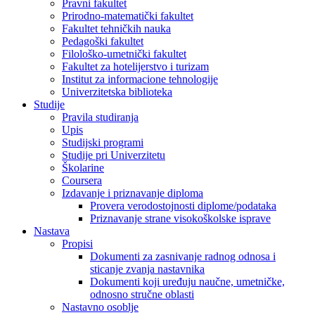
Pravni fakultet
Prirodno-matematički fakultet
Fakultet tehničkih nauka
Pedagoški fakultet
Filološko-umetnički fakultet
Fakultet za hotelijerstvo i turizam
Institut za informacione tehnologije
Univerzitetska biblioteka
Studije
Pravila studiranja
Upis
Studijski programi
Studije pri Univerzitetu
Školarine
Coursera
Izdavanje i priznavanje diploma
Provera verodostojnosti diplome/podataka
Priznavanje strane visokoškolske isprave
Nastava
Propisi
Dokumenti za zasnivanje radnog odnosa i
sticanje zvanja nastavnika
Dokumenti koji uređuju naučne, umetničke,
odnosno stručne oblasti
Nastavno osoblje