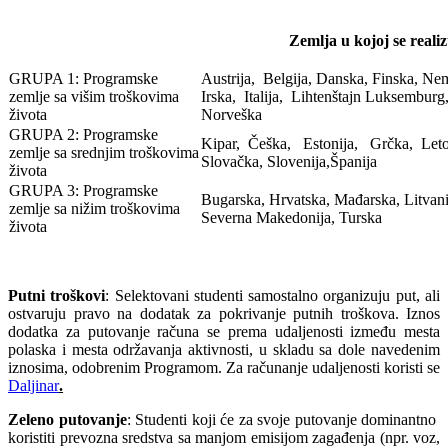
Zemlja u kojoj se reali
GRUPA 1: Programske
Austrija, Belgija, Danska, Finska, Ne
zemlje sa višim troškovima
Irska, Italija, Lihtenštajn Luksemburg
života
Norveška
GRUPA 2: Programske
Kipar, Češka, Estonija, Grčka, Letoni
zemlje sa srednjim troškovima
Slovačka, Slovenija,Španija
života
GRUPA 3: Programske
Bugarska, Hrvatska, Mađarska, Litvani
zemlje sa nižim troškovima
Severna Makedonija, Turska
života
Putni troškovi
: Selektovani studenti samostalno organizuju put, ali
ostvaruju pravo na dodatak za pokrivanje putnih troškova. Iznos
dodatka za putovanje računa se prema udaljenosti između mesta
polaska i mesta održavanja aktivnosti, u skladu sa dole navedenim
iznosima, odobrenim Programom. Za računanje udaljenosti koristi se
Daljinar
.
Zeleno putovanje
: Studenti koji će za svoje putovanje dominantno
koristiti prevozna sredstva sa manjom emisijom zagađenja (npr. voz,