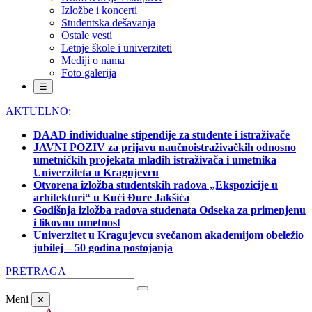
Izložbe i koncerti
Studentska dešavanja
Ostale vesti
Letnje škole i univerziteti
Mediji o nama
Foto galerija
☰
AKTUELNO:
DAAD individualne stipendije za studente i istraživače
JAVNI POZIV za prijavu naučnoistraživačkih odnosno
umetničkih projekata mladih istraživača i umetnika
Univerziteta u Kragujevcu
Otvorena izložba studentskih radova „Ekspozicije u
arhitekturi“ u Kući Đure Jakšića
Godišnja izložba radova studenata Odseka za primenjenu
i likovnu umetnost
Univerzitet u Kragujevcu svečanom akademijom obeležio
jubilej – 50 godina postojanja
PRETRAGA
Meni
✕