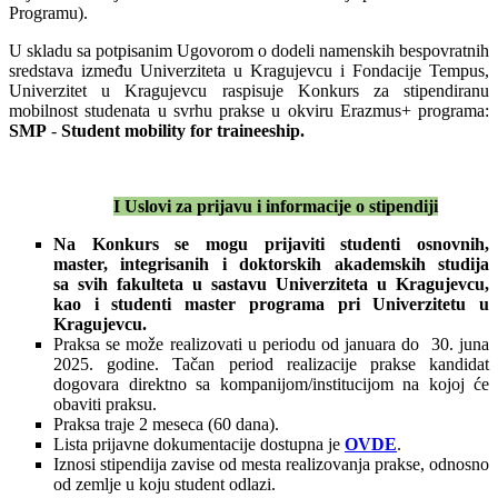
Programu).
U skladu sa potpisanim Ugovorom o dodeli namenskih bespovratnih
sredstava između Univerziteta u Kragujevcu i Fondacije Tempus,
Univerzitet u Kragujevcu raspisuje Konkurs za stipendiranu
mobilnost studenata u svrhu prakse u okviru Erazmus+ programa:
SMP
-
Student mobility for traineeship.
I
Uslovi za prijavu i i
nformacije o stipendiji
Na
K
onkurs se mogu prijaviti studenti osnovnih
,
master,
integrisanih i doktorskih
akademskih
studija
sa svih fakulteta u sastavu Univerziteta u Kragujevcu
,
kao i studenti master programa pri Univerzitetu u
Kragujevcu.
Praksa se može realizovati u periodu od januara do 30. juna
2025. godine. Tačan period realizacije prakse kandidat
dogovara direktno sa kompanijom/institucijom na kojoj će
obaviti praksu.
Praksa traje 2 meseca (60 dana).
Lista prijavne dokumentacije dostupna je
OVDE
.
Iznosi stipendija zavise od mesta realizovanja prakse, odnosno
od zemlje u koju student odlazi.