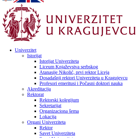
Univerzitet
Istorijat
Istorijat Univerziteta
Liceum Knjaževstva serbskog
Atanasije Nikolić, prvi rektor Liceja
Dosadašnji rektori Univerziteta u Kragujevcu
Profesori emeritusi i Počasni doktori nauka
Akreditacija
Rektorat
Rektorski kolegijum
Sekretarijat
Organizaciona šema
Lokacija
Organi Univerziteta
Rektor
Savet Univerziteta