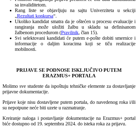
sa invaliditetom.
Rang liste se objavljuju na sajtu Univerziteta u sekciji
„
Rezultati konkursa
“.
Ukoliko kandidat smatra da je oštećen u procesu evaluacije i
rangiranja može uložiti žalbu u skladu sa definisanom
žalbenom procedurom (
Pravilnik
, član 15).
Svi selektovani kandidati će putem e-pošte dobiti smernice i
informacije o daljim koracima koji se tiču realizacije
mobilnosti.
PRIJAVE SE PODNOSE ISKLJUČIVO PUTEM
ERAZMUS+ PORTALA
Molimo sve studente da ispoštuju tehničke elemente za dostavljanje
prijavne dokumentacije.
Prijave koje nisu dostavljene putem portala, do navedenog roka i/ili
su nepotpune neće biti uzete u razmatranje.
Kreiranje naloga i postavljanje dokumentacije na Erazmus+ portal
biće dostupno od 19. septembra 2024. do isteka roka za prijavu.