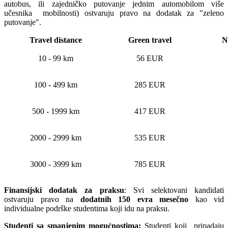
autobus, ili zajedničko putovanje jednim automobilom više
učesnika mobilnosti) ostvaruju pravo na dodatak za "zeleno
putovanje".
Travel distance
Green travel
N
10 - 99 km
56 EUR
100 - 499 km
285 EUR
500 - 1999 km
417 EUR
2000 - 2999 km
535 EUR
3000 - 3999 km
785 EUR
Finansijski dodatak za praksu
: Svi selektovani kandidati
ostvaruju pravo na
dodatnih 150 evra mesečno
kao vid
individualne podrške studentima koji idu na praksu.
Studenti sa smanjenim mogućnostima:
Studenti koji pripadaju