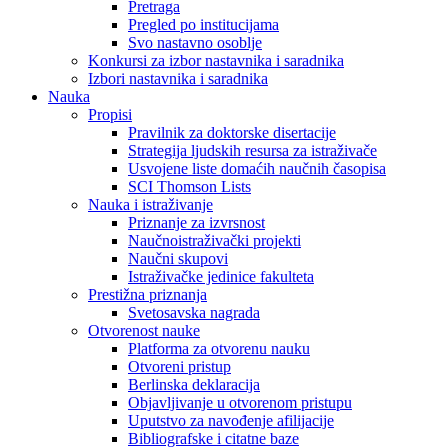
Pretraga
Pregled po institucijama
Svo nastavno osoblje
Konkursi za izbor nastavnika i saradnika
Izbori nastavnika i saradnika
Nauka
Propisi
Pravilnik za doktorske disertacije
Strategija ljudskih resursa za istraživače
Usvojene liste domaćih naučnih časopisa
SCI Thomson Lists
Nauka i istraživanje
Priznanje za izvrsnost
Naučnoistraživački projekti
Naučni skupovi
Istraživačke jedinice fakulteta
Prestižna priznanja
Svetosavska nagrada
Otvorenost nauke
Platforma za otvorenu nauku
Otvoreni pristup
Berlinska deklaracija
Objavljivanje u otvorenom pristupu
Uputstvo za navođenje afilijacije
Bibliografske i citatne baze