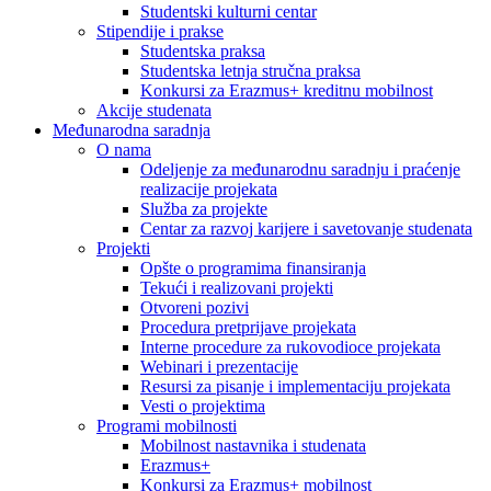
Studentski kulturni centar
Stipendije i prakse
Studentska praksa
Studentska letnja stručna praksa
Konkursi za Erazmus+ kreditnu mobilnost
Akcije studenata
Međunarodna saradnja
O nama
Odeljenje za međunarodnu saradnju i praćenje
realizacije projekata
Služba za projekte
Centar za razvoj karijere i savetovanje studenata
Projekti
Opšte o programima finansiranja
Tekući i realizovani projekti
Otvoreni pozivi
Procedura pretprijave projekata
Interne procedure za rukovodioce projekata
Webinari i prezentacije
Resursi za pisanje i implementaciju projekata
Vesti o projektima
Programi mobilnosti
Mobilnost nastavnika i studenata
Erazmus+
Konkursi za Erazmus+ mobilnost