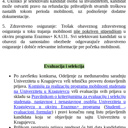
4. Ukoliko je selektovani kandidat osoba sa invaliditetom, kandidat
može ostvariti pravo na refundaciju prihvatljivih stvarnih troškova
nastalih tokom perioda mobilnosti, uz podnošenje dodatne
dokumentacije.
5. Zdravstveno osiguranje: Trošak obaveznog zdravstvenog
osiguranja u toku trajanja mobilnosti
nije pokriven stipendijom
u
okviru programa Erazmus+ KA131. Svi selektovani kandidati su u
obavezi da samostalno obezbede odgovarajuće zdravstveno
osiguranje i dobiće relevantne informacije pre početka mobilnosti.
Evaluacija i selekcija
Po završetku konkursa, Odeljenje za međunarodnu saradnju
Univerziteta u Kragujevcu vrši tehničku proveru dostavljenih
prijava.
Komisija za realizaciju programa mobilnosti studenata
na Univerzitetu u Kragujevcu
vrši evaluaciju svih prijava u
skladu sa
Pravilnikom o kriterijumima za evaluaciju i selekciju
studenata, nastavnog i nenastavnog osoblja Univerziteta u
Kragujevcu u okviru Erazmus+ programa
(
Studenti -
evaluacioni formular
) i pravi konačnu rang listu prijavljenih
kandidata koja se objavljuje na sajtu Univerziteta u
Kragujevcu.
Prilikom rangiranja prijava prednost će biti data kandidatima