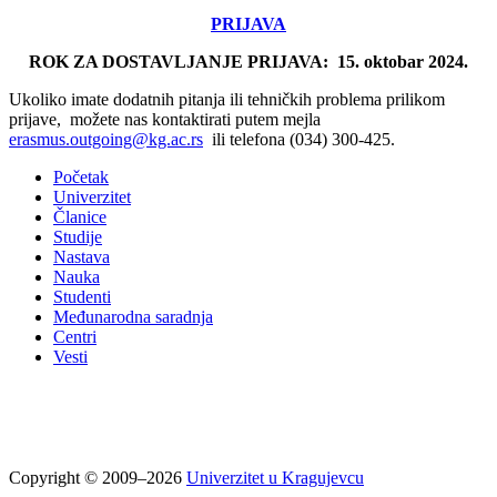
PRIJAVA
ROK ZA DOSTAVLJANJE PRIJAVA:
15. oktobar
2024.
Ukoliko imate dodatnih pitanja ili tehničkih problema prilikom
prijave, možete nas kontaktirati putem mejla
erasmus.outgoing@kg.ac.rs
ili telefona (034) 300-425.
Početak
Univerzitet
Članice
Studije
Nastava
Nauka
Studenti
Međunarodna saradnja
Centri
Vesti
Copyright © 2009–2026
Univerzitet u Kragujevcu