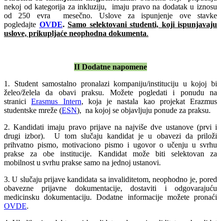
nekoj od kategorija za inkluziju, imaju pravo na dodatak u iznosu
od 250 evra mesečno. Uslove za ispunjenje ove stavke
pogledajte
OVDE
.
Samo selektovani studenti, koji ispunjavaju
uslove, prikupljaće neophodna dokumenta
.
II
Dodatne n
apomene
1. Student samostalno pronalazi kompaniju/instituciju u kojoj bi
želeo/želela da obavi praksu. Možete pogledati i ponudu na
stranici
Erasmus Intern
, koja je nastala kao projekat Erazmus
studentske mreže (
ESN
), na kojoj se objavljuju ponude za praksu.
2. Kandidati imaju pravo prijave na najviše dve ustanove (prvi i
drugi izbor). U tom slučaju kandidat je u obavezi da priloži
prihvatno pismo, motivaciono pismo i ugovor o učenju u svrhu
prakse za obe institucije. Kandidat može biti selektovan za
mobilnost u svrhu prakse samo na jednoj ustanovi.
3. U slučaju prijave kandidata sa invaliditetom, neophodno je, pored
obavezne prijavne dokumentacije, dostaviti i odgovarajuću
medicinsku dokumentaciju. Dodatne informacije možete pronaći
OVDE
.