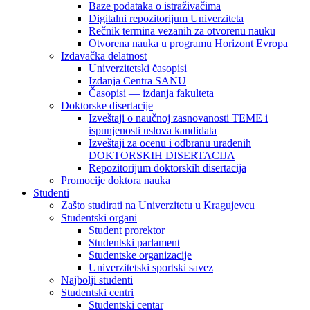
Baze podataka o istraživačima
Digitalni repozitorijum Univerziteta
Rečnik termina vezanih za otvorenu nauku
Otvorena nauka u programu Horizont Evropa
Izdavačka delatnost
Univerzitetski časopisi
Izdanja Centra SANU
Časopisi — izdanja fakulteta
Doktorske disertacije
Izveštaji o naučnoj zasnovanosti TEME i
ispunjenosti uslova kandidata
Izveštaji za ocenu i odbranu urađenih
DOKTORSKIH DISERTACIJA
Repozitorijum doktorskih disertacija
Promocije doktora nauka
Studenti
Zašto studirati na Univerzitetu u Kragujevcu
Studentski organi
Student prorektor
Studentski parlament
Studentske organizacije
Univerzitetski sportski savez
Najbolji studenti
Studentski centri
Studentski centar