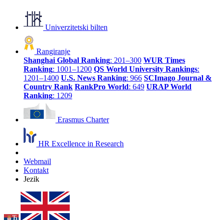
Univerzitetski bilten
Rangiranje
Shanghai Global Ranking
: 201–300
WUR Times
Ranking
: 1001–1200
QS World University Rankings
:
1201–1400
U.S. News Ranking
: 966
SCImago Journal &
Country Rank
RankPro World
: 649
URAP World
Ranking
: 1209
Erasmus Charter
HR Excellence in Research
Webmail
Kontakt
Jezik