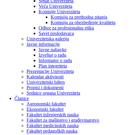
Senat Univerziteta
Veća Univerziteta
Komisije Univerziteta
Komisija za prethodna pitanja
Komisija za obezbeđenje kvaliteta
Odbor za profesionalnu etiku
Savet poslodavaca
Univerzitetska galerija
Javne informacije
Javne nabavke
Izveštaj o radu
Informator o radu
Plan integriteta
Prezentacije Univerziteta
Kalendar aktivnosti
Univerzitetski bilten
Propisi i dokumenti
Sednice organa Univerziteta
Članice
Agronomski fakultet
Ekonomski fakultet
Fakultet inženjerskih nauka
Fakultet za mašinstvo i građevinarstvo
Fakultet medicinskih nauka
Fakultet pedagoških nauka