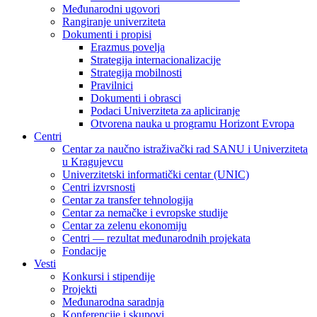
Međunarodni ugovori
Rangiranje univerziteta
Dokumenti i propisi
Erazmus povelja
Strategija internacionalizacije
Strategija mobilnosti
Pravilnici
Dokumenti i obrasci
Podaci Univerziteta za apliciranje
Otvorena nauka u programu Horizont Evropa
Centri
Centar za naučno istraživački rad SANU i Univerziteta
u Kragujevcu
Univerzitetski informatički centar (UNIC)
Centri izvrsnosti
Centar za transfer tehnologija
Centar za nemačke i evropske studije
Centar za zelenu ekonomiju
Centri — rezultat međunarodnih projekata
Fondacije
Vesti
Konkursi i stipendije
Projekti
Međunarodna saradnja
Konferencije i skupovi