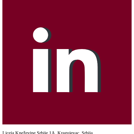
Liceja Kneževine Srbije 1A, Kragujevac, Srbija