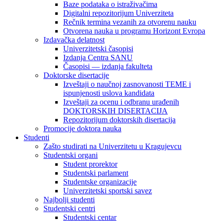
Baze podataka o istraživačima
Digitalni repozitorijum Univerziteta
Rečnik termina vezanih za otvorenu nauku
Otvorena nauka u programu Horizont Evropa
Izdavačka delatnost
Univerzitetski časopisi
Izdanja Centra SANU
Časopisi — izdanja fakulteta
Doktorske disertacije
Izveštaji o naučnoj zasnovanosti TEME i
ispunjenosti uslova kandidata
Izveštaji za ocenu i odbranu urađenih
DOKTORSKIH DISERTACIJA
Repozitorijum doktorskih disertacija
Promocije doktora nauka
Studenti
Zašto studirati na Univerzitetu u Kragujevcu
Studentski organi
Student prorektor
Studentski parlament
Studentske organizacije
Univerzitetski sportski savez
Najbolji studenti
Studentski centri
Studentski centar