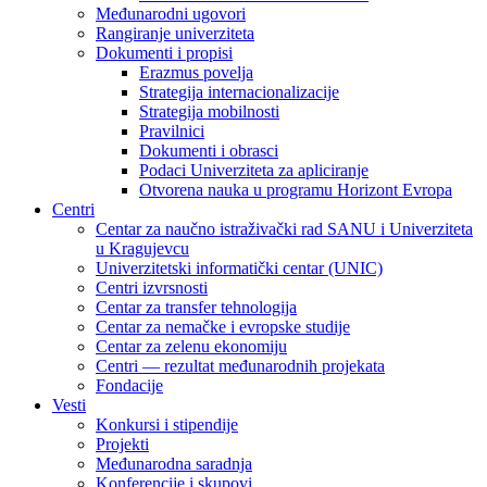
Međunarodni ugovori
Rangiranje univerziteta
Dokumenti i propisi
Erazmus povelja
Strategija internacionalizacije
Strategija mobilnosti
Pravilnici
Dokumenti i obrasci
Podaci Univerziteta za apliciranje
Otvorena nauka u programu Horizont Evropa
Centri
Centar za naučno istraživački rad SANU i Univerziteta
u Kragujevcu
Univerzitetski informatički centar (UNIC)
Centri izvrsnosti
Centar za transfer tehnologija
Centar za nemačke i evropske studije
Centar za zelenu ekonomiju
Centri — rezultat međunarodnih projekata
Fondacije
Vesti
Konkursi i stipendije
Projekti
Međunarodna saradnja
Konferencije i skupovi