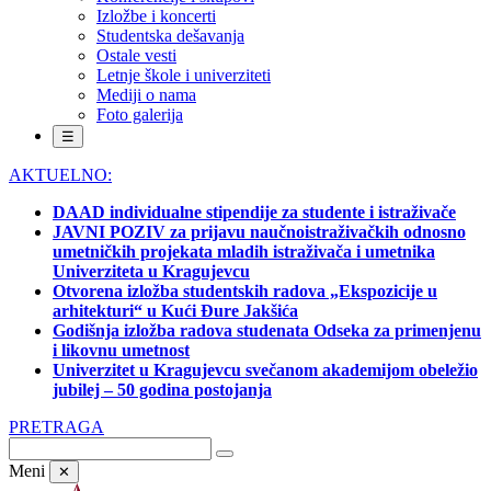
Izložbe i koncerti
Studentska dešavanja
Ostale vesti
Letnje škole i univerziteti
Mediji o nama
Foto galerija
☰
AKTUELNO:
DAAD individualne stipendije za studente i istraživače
JAVNI POZIV za prijavu naučnoistraživačkih odnosno
umetničkih projekata mladih istraživača i umetnika
Univerziteta u Kragujevcu
Otvorena izložba studentskih radova „Ekspozicije u
arhitekturi“ u Kući Đure Jakšića
Godišnja izložba radova studenata Odseka za primenjenu
i likovnu umetnost
Univerzitet u Kragujevcu svečanom akademijom obeležio
jubilej – 50 godina postojanja
PRETRAGA
Meni
✕