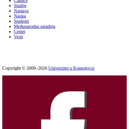
Članice
Studije
Nastava
Nauka
Studenti
Međunarodna saradnja
Centri
Vesti
Copyright © 2009–2026
Univerzitet u Kragujevcu