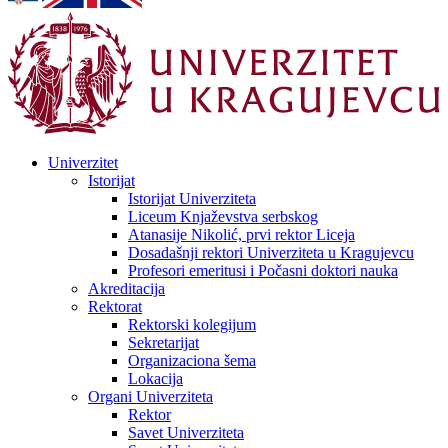
Univerzitet
Istorijat
Istorijat Univerziteta
Liceum Knjaževstva serbskog
Atanasije Nikolić, prvi rektor Liceja
Dosadašnji rektori Univerziteta u Kragujevcu
Profesori emeritusi i Počasni doktori nauka
Akreditacija
Rektorat
Rektorski kolegijum
Sekretarijat
Organizaciona šema
Lokacija
Organi Univerziteta
Rektor
Savet Univerziteta