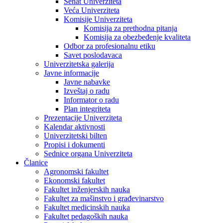
Senat Univerziteta
Veća Univerziteta
Komisije Univerziteta
Komisija za prethodna pitanja
Komisija za obezbeđenje kvaliteta
Odbor za profesionalnu etiku
Savet poslodavaca
Univerzitetska galerija
Javne informacije
Javne nabavke
Izveštaj o radu
Informator o radu
Plan integriteta
Prezentacije Univerziteta
Kalendar aktivnosti
Univerzitetski bilten
Propisi i dokumenti
Sednice organa Univerziteta
Članice
Agronomski fakultet
Ekonomski fakultet
Fakultet inženjerskih nauka
Fakultet za mašinstvo i građevinarstvo
Fakultet medicinskih nauka
Fakultet pedagoških nauka