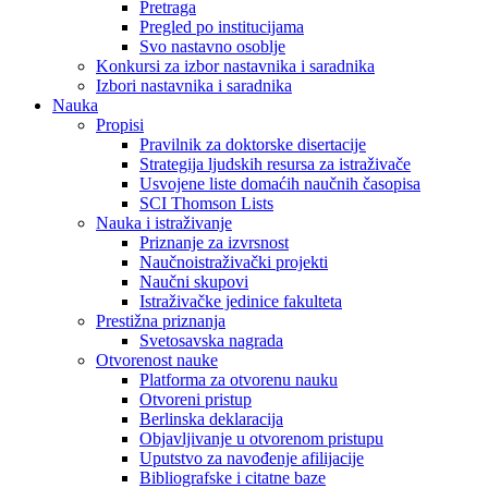
Pretraga
Pregled po institucijama
Svo nastavno osoblje
Konkursi za izbor nastavnika i saradnika
Izbori nastavnika i saradnika
Nauka
Propisi
Pravilnik za doktorske disertacije
Strategija ljudskih resursa za istraživače
Usvojene liste domaćih naučnih časopisa
SCI Thomson Lists
Nauka i istraživanje
Priznanje za izvrsnost
Naučnoistraživački projekti
Naučni skupovi
Istraživačke jedinice fakulteta
Prestižna priznanja
Svetosavska nagrada
Otvorenost nauke
Platforma za otvorenu nauku
Otvoreni pristup
Berlinska deklaracija
Objavljivanje u otvorenom pristupu
Uputstvo za navođenje afilijacije
Bibliografske i citatne baze