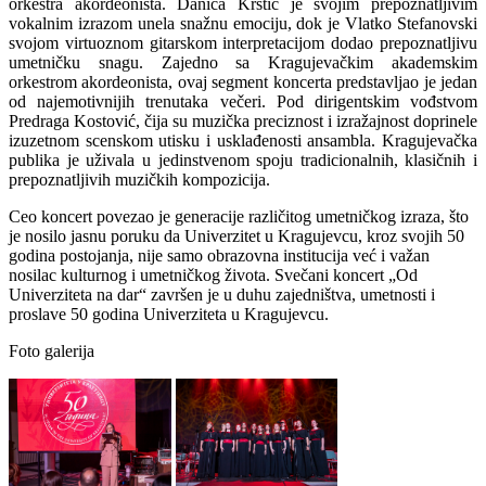
orkestra akordeonista. Danica Krstić je svojim prepoznatljivim
vokalnim izrazom unela snažnu emociju, dok je Vlatko Stefanovski
svojom virtuoznom gitarskom interpretacijom dodao prepoznatljivu
umetničku snagu. Zajedno sa Kragujevačkim akademskim
orkestrom akordeonista, ovaj segment koncerta predstavljao je jedan
od najemotivnijih trenutaka večeri. Pod dirigentskim vođstvom
Predraga Kostović, čija su muzička preciznost i izražajnost doprinele
izuzetnom scenskom utisku i usklađenosti ansambla. Kragujevačka
publika je uživala u jedinstvenom spoju tradicionalnih, klasičnih i
prepoznatljivih muzičkih kompozicija.
Ceo koncert povezao je generacije različitog umetničkog izraza, što
je nosilo jasnu poruku da Univerzitet u Kragujevcu, kroz svojih 50
godina postojanja, nije samo obrazovna institucija već i važan
nosilac kulturnog i umetničkog života. Svečani koncert „Od
Univerziteta na dar“ završen je u duhu zajedništva, umetnosti i
proslave 50 godina Univerziteta u Kragujevcu.
Foto galerija