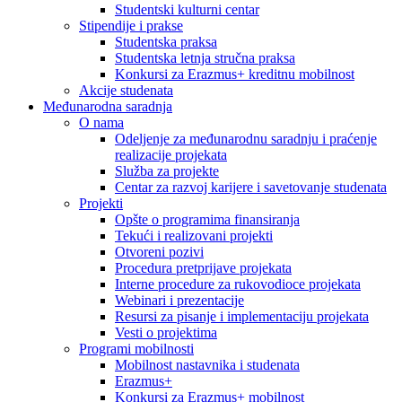
Studentski kulturni centar
Stipendije i prakse
Studentska praksa
Studentska letnja stručna praksa
Konkursi za Erazmus+ kreditnu mobilnost
Akcije studenata
Međunarodna saradnja
O nama
Odeljenje za međunarodnu saradnju i praćenje
realizacije projekata
Služba za projekte
Centar za razvoj karijere i savetovanje studenata
Projekti
Opšte o programima finansiranja
Tekući i realizovani projekti
Otvoreni pozivi
Procedura pretprijave projekata
Interne procedure za rukovodioce projekata
Webinari i prezentacije
Resursi za pisanje i implementaciju projekata
Vesti o projektima
Programi mobilnosti
Mobilnost nastavnika i studenata
Erazmus+
Konkursi za Erazmus+ mobilnost