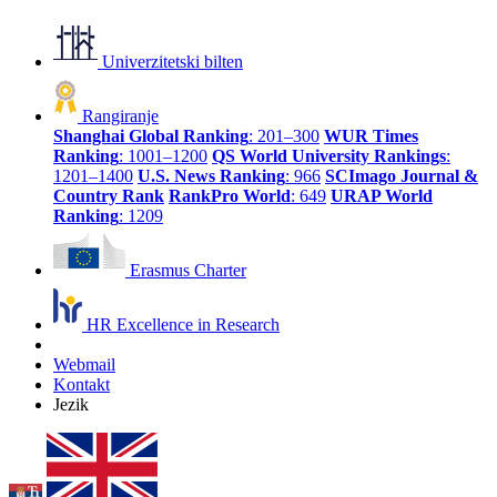
Univerzitetski bilten
Rangiranje
Shanghai Global Ranking
: 201–300
WUR Times
Ranking
: 1001–1200
QS World University Rankings
:
1201–1400
U.S. News Ranking
: 966
SCImago Journal &
Country Rank
RankPro World
: 649
URAP World
Ranking
: 1209
Erasmus Charter
HR Excellence in Research
Webmail
Kontakt
Jezik