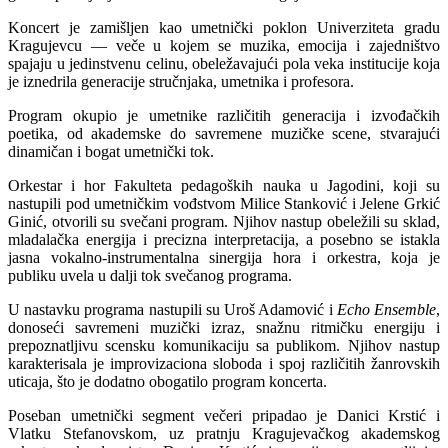
Koncert je zamišljen kao umetnički poklon Univerziteta gradu
Kragujevcu — veče u kojem se muzika, emocija i zajedništvo
spajaju u jedinstvenu celinu, obeležavajući pola veka institucije koja
je iznedrila generacije stručnjaka, umetnika i profesora.
Program okupio je umetnike različitih generacija i izvođačkih
poetika, od akademske do savremene muzičke scene, stvarajući
dinamičan i bogat umetnički tok.
Orkestar i hor Fakulteta pedagoških nauka u Jagodini, koji su
nastupili pod umetničkim vođstvom Milice Stanković i Jelene Grkić
Ginić, otvorili su svečani program. Njihov nastup obeležili su sklad,
mladalačka energija i precizna interpretacija, a posebno se istakla
jasna vokalno-instrumentalna sinergija hora i orkestra, koja je
publiku uvela u dalji tok svečanog programa.
U nastavku programa nastupili su Uroš Adamović i
Echo Ensemble
,
donoseći savremeni muzički izraz, snažnu ritmičku energiju i
prepoznatljivu scensku komunikaciju sa publikom. Njihov nastup
karakterisala je improvizaciona sloboda i spoj različitih žanrovskih
uticaja, što je dodatno obogatilo program koncerta.
Poseban umetnički segment večeri pripadao je Danici Krstić i
Vlatku Stefanovskom, uz pratnju Kragujevačkog akademskog