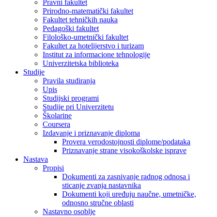
Pravni fakultet
Prirodno-matematički fakultet
Fakultet tehničkih nauka
Pedagoški fakultet
Filološko-umetnički fakultet
Fakultet za hotelijerstvo i turizam
Institut za informacione tehnologije
Univerzitetska biblioteka
Studije
Pravila studiranja
Upis
Studijski programi
Studije pri Univerzitetu
Školarine
Coursera
Izdavanje i priznavanje diploma
Provera verodostojnosti diplome/podataka
Priznavanje strane visokoškolske isprave
Nastava
Propisi
Dokumenti za zasnivanje radnog odnosa i
sticanje zvanja nastavnika
Dokumenti koji uređuju naučne, umetničke,
odnosno stručne oblasti
Nastavno osoblje