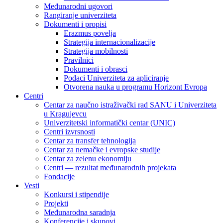
Međunarodni ugovori
Rangiranje univerziteta
Dokumenti i propisi
Erazmus povelja
Strategija internacionalizacije
Strategija mobilnosti
Pravilnici
Dokumenti i obrasci
Podaci Univerziteta za apliciranje
Otvorena nauka u programu Horizont Evropa
Centri
Centar za naučno istraživački rad SANU i Univerziteta
u Kragujevcu
Univerzitetski informatički centar (UNIC)
Centri izvrsnosti
Centar za transfer tehnologija
Centar za nemačke i evropske studije
Centar za zelenu ekonomiju
Centri — rezultat međunarodnih projekata
Fondacije
Vesti
Konkursi i stipendije
Projekti
Međunarodna saradnja
Konferencije i skupovi