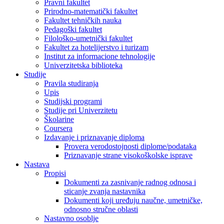
Pravni fakultet
Prirodno-matematički fakultet
Fakultet tehničkih nauka
Pedagoški fakultet
Filološko-umetnički fakultet
Fakultet za hotelijerstvo i turizam
Institut za informacione tehnologije
Univerzitetska biblioteka
Studije
Pravila studiranja
Upis
Studijski programi
Studije pri Univerzitetu
Školarine
Coursera
Izdavanje i priznavanje diploma
Provera verodostojnosti diplome/podataka
Priznavanje strane visokoškolske isprave
Nastava
Propisi
Dokumenti za zasnivanje radnog odnosa i
sticanje zvanja nastavnika
Dokumenti koji uređuju naučne, umetničke,
odnosno stručne oblasti
Nastavno osoblje