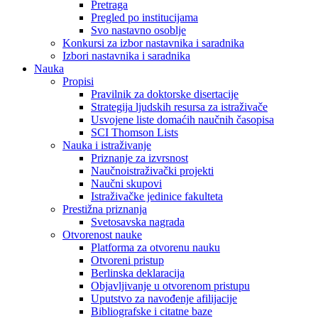
Pretraga
Pregled po institucijama
Svo nastavno osoblje
Konkursi za izbor nastavnika i saradnika
Izbori nastavnika i saradnika
Nauka
Propisi
Pravilnik za doktorske disertacije
Strategija ljudskih resursa za istraživače
Usvojene liste domaćih naučnih časopisa
SCI Thomson Lists
Nauka i istraživanje
Priznanje za izvrsnost
Naučnoistraživački projekti
Naučni skupovi
Istraživačke jedinice fakulteta
Prestižna priznanja
Svetosavska nagrada
Otvorenost nauke
Platforma za otvorenu nauku
Otvoreni pristup
Berlinska deklaracija
Objavljivanje u otvorenom pristupu
Uputstvo za navođenje afilijacije
Bibliografske i citatne baze