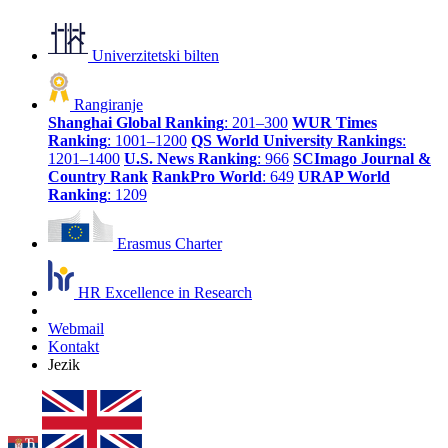
Univerzitetski bilten
Rangiranje
Shanghai Global Ranking
: 201–300
WUR Times
Ranking
: 1001–1200
QS World University Rankings
:
1201–1400
U.S. News Ranking
: 966
SCImago Journal &
Country Rank
RankPro World
: 649
URAP World
Ranking
: 1209
Erasmus Charter
HR Excellence in Research
Webmail
Kontakt
Jezik