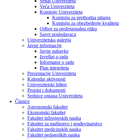
Senat Univerziteta
Veća Univerziteta
Komisije Univerziteta
Komisija za prethodna pitanja
Komisija za obezbeđenje kvaliteta
Odbor za profesionalnu etiku
Savet poslodavaca
Univerzitetska galerija
Javne informacije
Javne nabavke
Izveštaj o radu
Informator o radu
Plan integriteta
Prezentacije Univerziteta
Kalendar aktivnosti
Univerzitetski bilten
Propisi i dokumenti
Sednice organa Univerziteta
Članice
Agronomski fakultet
Ekonomski fakultet
Fakultet inženjerskih nauka
Fakultet za mašinstvo i građevinarstvo
Fakultet medicinskih nauka
Fakultet pedagoških nauka