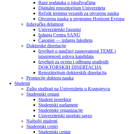
Baze podataka o istraživačima
Digitalni repozitorijum Univerziteta
Rečnik termina vezanih za otvorenu nauku
Otvorena nauka u programu Horizont Evropa
Izdavačka delatnost
Univerzitetski časopisi
Izdanja Centra SANU
Časopisi — izdanja fakulteta
Doktorske disertacije
Izveštaji o naučnoj zasnovanosti TEME i
ispunjenosti uslova kandidata
Izveštaji za ocenu i odbranu urađenih
DOKTORSKIH DISERTACIJA
Repozitorijum doktorskih disertacija
Promocije doktora nauka
Studenti
Zašto studirati na Univerzitetu u Kragujevcu
Studentski organi
Student prorektor
Studentski parlament
Studentske organizacije
Univerzitetski sportski savez
Najbolji studenti
Studentski centri
Studentski centar