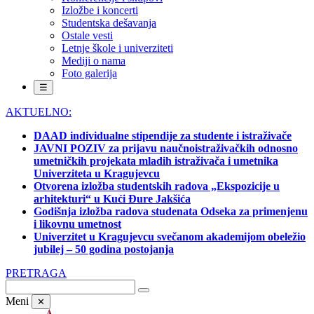
Izložbe i koncerti
Studentska dešavanja
Ostale vesti
Letnje škole i univerziteti
Mediji o nama
Foto galerija
☰
AKTUELNO:
DAAD individualne stipendije za studente i istraživače
JAVNI POZIV za prijavu naučnoistraživačkih odnosno
umetničkih projekata mladih istraživača i umetnika
Univerziteta u Kragujevcu
Otvorena izložba studentskih radova „Ekspozicije u
arhitekturi“ u Kući Đure Jakšića
Godišnja izložba radova studenata Odseka za primenjenu
i likovnu umetnost
Univerzitet u Kragujevcu svečanom akademijom obeležio
jubilej – 50 godina postojanja
PRETRAGA
Meni
✕