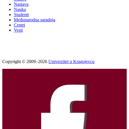
Nastava
Nauka
Studenti
Međunarodna saradnja
Centri
Vesti
Copyright © 2009–2026
Univerzitet u Kragujevcu