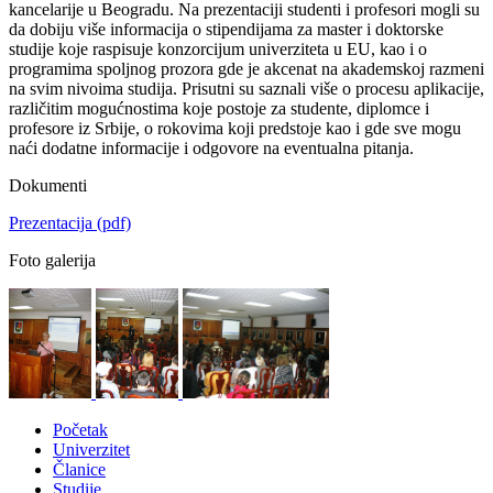
kancelarije u Beogradu. Na prezentaciji studenti i profesori mogli su
da dobiju više informacija o stipendijama za master i doktorske
studije koje raspisuje konzorcijum univerziteta u EU, kao i o
programima spoljnog prozora gde je akcenat na akademskoj razmeni
na svim nivoima studija. Prisutni su saznali više o procesu aplikacije,
različitim mogućnostima koje postoje za studente, diplomce i
profesore iz Srbije, o rokovima koji predstoje kao i gde sve mogu
naći dodatne informacije i odgovore na eventualna pitanja.
Dokumenti
Prezentacija
(pdf)
Foto galerija
Početak
Univerzitet
Članice
Studije