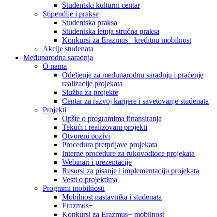
Studentski kulturni centar
Stipendije i prakse
Studentska praksa
Studentska letnja stručna praksa
Konkursi za Erazmus+ kreditnu mobilnost
Akcije studenata
Međunarodna saradnja
O nama
Odeljenje za međunarodnu saradnju i praćenje
realizacije projekata
Služba za projekte
Centar za razvoj karijere i savetovanje studenata
Projekti
Opšte o programima finansiranja
Tekući i realizovani projekti
Otvoreni pozivi
Procedura pretprijave projekata
Interne procedure za rukovodioce projekata
Webinari i prezentacije
Resursi za pisanje i implementaciju projekata
Vesti o projektima
Programi mobilnosti
Mobilnost nastavnika i studenata
Erazmus+
Konkursi za Erazmus+ mobilnost