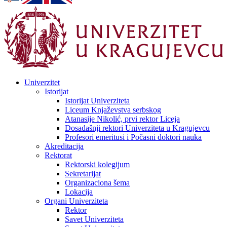
Univerzitet
Istorijat
Istorijat Univerziteta
Liceum Knjaževstva serbskog
Atanasije Nikolić, prvi rektor Liceja
Dosadašnji rektori Univerziteta u Kragujevcu
Profesori emeritusi i Počasni doktori nauka
Akreditacija
Rektorat
Rektorski kolegijum
Sekretarijat
Organizaciona šema
Lokacija
Organi Univerziteta
Rektor
Savet Univerziteta