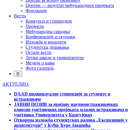
Центар за зелену економију
Центри — резултат међународних пројеката
Фондације
Вести
Конкурси и стипендије
Пројекти
Међународна сарадња
Конференције и скупови
Изложбе и концерти
Студентска дешавања
Остале вести
Летње школе и универзитети
Медији о нама
Фото галерија
☰
АКТУЕЛНО:
DAAD индивидуалне стипендије за студенте и
истраживаче
ЈАВНИ ПОЗИВ за пријаву научноистраживачких
односно уметничких пројеката младих истраживача и
уметника Универзитета у Крагујевцу
Отворена изложба студентских радова „Експозиције у
архитектури“ у Кући Ђуре Јакшића