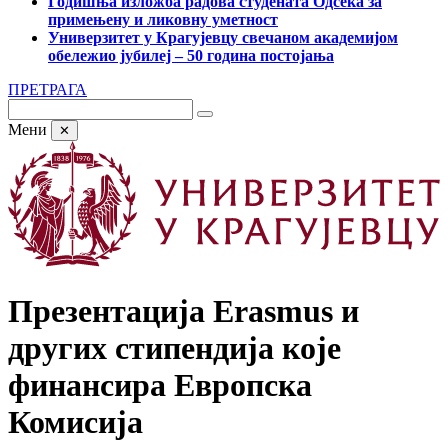
Годишња изложба радова студената Одсека за
примењену и ликовну уметност
Универзитет у Крагујевцу свечаном академијом
обележио јубилеј – 50 година постојања
ПРЕТРАГА
Мени
✕
Презентација Erasmus и
других стипендија које
финансира Европска
Комисија