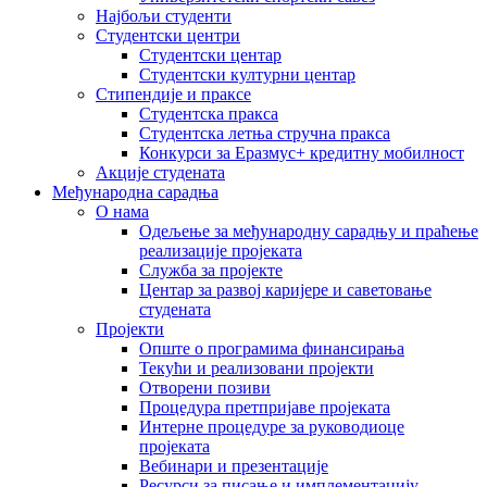
Најбољи студенти
Студентски центри
Студентски центар
Студентски културни центар
Стипендије и праксе
Студентска пракса
Студентска летња стручна пракса
Конкурси за Еразмус+ кредитну мобилност
Акције студената
Међународна сарадња
О нама
Одељење за међународну сарадњу и праћење
реализације пројеката
Служба за пројекте
Центар за развој каријере и саветовање
студената
Пројекти
Опште о програмима финансирања
Текући и реализовани пројекти
Отворени позиви
Процедура претпријаве пројеката
Интерне процедуре за руководиоце
пројеката
Вебинари и презентације
Ресурси за писање и имплементацију