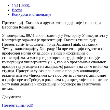
15.11.2009.
Вести
Конкурси и стипендије
Презентација Erasmus и других стипендија које финансира
Европска Комисија
У понедељак, 09.11.2009. године у у Ректорату Универзитета у
Крагујевцу одржана је презентација Erasmus стипендија.
Презентацију је одржала г-ђица Јасмина Гајић, сарадник
Темпус канцеларије у Београду. На презентацији студенти и
професори могли су да добију више информација о
стипендијама за мастер и докторске студије које расписује
конзорцијум универзитета у ЕУ, као и о програмима спољног
прозора где је акценат на академској размени на свим нивоима
студија. Присутни су сазнали више о процесу апликације,
различитим могућностима које постоје за студенте, дипломце
и професоре из Србије, о роковима који предстоје као и где све
могу наћи додатне информације и одговоре на евентуална
питања.
Документи
Презентација
(pdf)