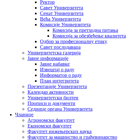
Ректор
Савет Универзитета
Сенат Универзитета
Већа Универзитета
Комисије Универзитета
Комисија за претходна питања
Комисија за обезбеђење квалитета
Одбор за професионалну етику
Савет послодаваца
Универзитетска галерија
Јавне информације
Јавне набавке
Извештај о раду
Информатор о раду
План интегритета
Презентације Универзитета
Календар активности
Универзитетски билтен
Прописи и документи
Седнице органа Универзитета
Чланице
Агрономски факултет
Економски факултет
Факултет инжењерских наука
Факултет за машинство и грађевинарство