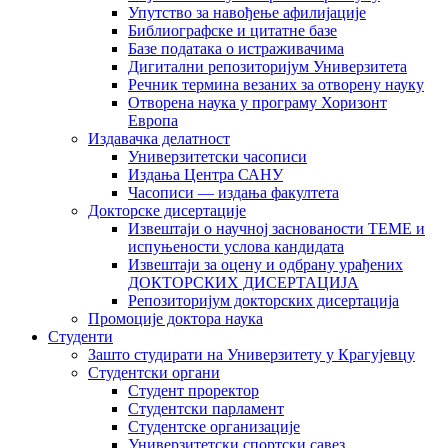
Упутство за навођење афилијације
Библиографске и цитатне базе
Базе података о истраживачима
Дигитални репозиторијум Универзитета
Рeчник термина везаних за отворену науку
Отворена наука у програму Хоризонт
Европа
Издавачка делатност
Универзитетски часописи
Издања Центра САНУ
Часописи — издања факултета
Докторске дисертације
Извештаји о научној заснованости ТЕМЕ и
испуњености услова кандидата
Извештаји за оцену и одбрану урађених
ДОКТОРСКИХ ДИСЕРТАЦИЈА
Репозиторијум докторских дисертација
Промоције доктора наука
Студенти
Зашто студирати на Универзитету у Крагујевцу
Студентски органи
Студент проректор
Студентски парламент
Студентске организације
Универзитетски спортски савез