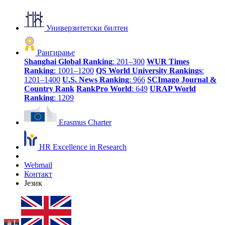
Универзитетски билтен
Рангирање
Shanghai Global Ranking
: 201–300
WUR Times
Ranking
: 1001–1200
QS World University Rankings
:
1201–1400
U.S. News Ranking
: 966
SCImago Journal &
Country Rank
RankPro World
: 649
URAP World
Ranking
: 1209
Erasmus Charter
HR Excellence in Research
Webmail
Контакт
Језик