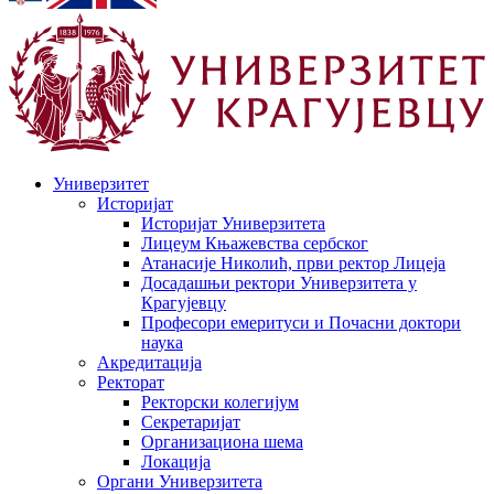
Универзитет
Историјат
Историјат Универзитета
Лицеум Књажевства сербског
Атанасије Николић, први ректор Лицеја
Досадашњи ректори Универзитета у
Крагујевцу
Професори емеритуси и Почасни доктори
наука
Акредитација
Ректорат
Ректорски колегијум
Секретаријат
Организациона шема
Локација
Органи Универзитета