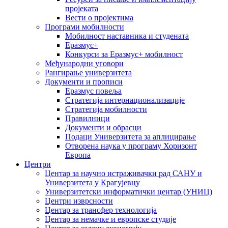
пројеката
Вести о пројектима
Програми мобилности
Мобилност наставника и студената
Еразмус+
Конкурси за Еразмус+ мобилност
Међународни уговори
Рангирање универзитета
Документи и прописи
Еразмус повеља
Стратегија интернационализације
Стратегија мобилности
Правилници
Документи и обрасци
Подаци Универзитета за аплицирање
Отворена наука у програму Хоризонт
Европа
Центри
Центар за научно истраживачки рад САНУ и
Универзитета у Крагујевцу
Универзитетски информатички центар (УНИЦ)
Центри изврсности
Центар за трансфер технологија
Центар за немачке и европске студије