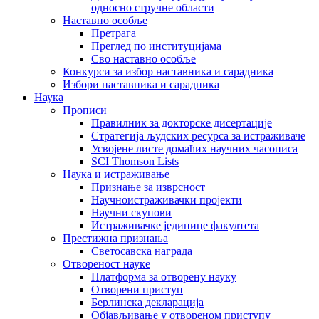
односно стручне области
Наставно особље
Претрага
Преглед по институцијама
Сво наставно особље
Конкурси за избор наставника и сарадника
Избори наставника и сарадника
Наука
Прописи
Правилник за докторске дисертације
Стратегија људских ресурса за истраживаче
Усвојене листе домаћих научних часописа
SCI Thomson Lists
Наука и истраживање
Признање за изврсност
Научноистраживачки пројекти
Научни скупови
Истраживачке јединице факултета
Престижна признања
Светосавска награда
Отвореност науке
Платформа за отворену науку
Отворени приступ
Берлинска декларација
Објављивање у отвореном приступу