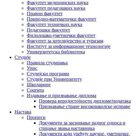
Факултет медицинских наука
Факултет педагошких наука
Правни факултет
Природно-математички факултет
Факултет техничких наука
Педагошки факултет
Филолошко-уметнички факултет
Факултет за хотелијерство и туризам
Институт за информационе технологије
Универзитетска библиотека
Студије
Правила студирања
Упис
Студијски програми
Студије при Универзитету
Школарине
Coursera
Издавање и признавање диплома
Провера веродостојности дипломе/података
Признавање стране високошколске исправе
Настава
Прописи
Документи за заснивање радног односа и
стицање звања наставника
Документи који уређују научне, уметничке,