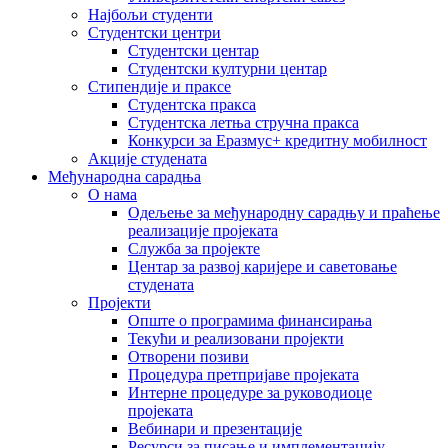
Најбољи студенти
Студентски центри
Студентски центар
Студентски културни центар
Стипендије и праксе
Студентска пракса
Студентска летња стручна пракса
Конкурси за Еразмус+ кредитну мобилност
Акције студената
Међународна сарадња
О нама
Одељење за међународну сарадњу и праћење
реализације пројеката
Служба за пројекте
Центар за развој каријере и саветовање
студената
Пројекти
Опште о програмима финансирања
Текући и реализовани пројекти
Отворени позиви
Процедура претпријаве пројеката
Интерне процедуре за руководиоце
пројеката
Вебинари и презентације
Ресурси за писање и имплементацију