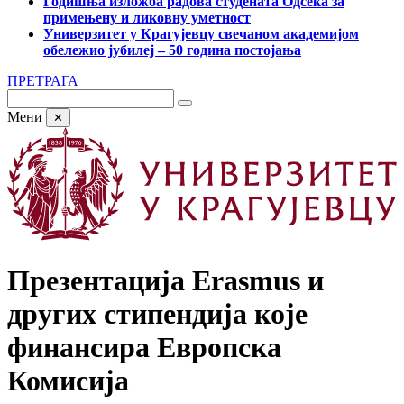
Годишња изложба радова студената Одсека за
примењену и ликовну уметност
Универзитет у Крагујевцу свечаном академијом
обележио јубилеј – 50 година постојања
ПРЕТРАГА
Мени
✕
Презентација Erasmus и
других стипендија које
финансира Европска
Комисија