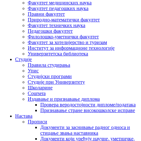
Факултет медицинских наука
Факултет педагошких наука
Правни факултет
Природно-математички факултет
Факултет техничких наука
Педагошки факултет
Филолошко-уметнички факултет
Факултет за хотелијерство и туризам
Институт за информационе технологије
Универзитетска библиотека
Студије
Правила студирања
Упис
Студијски програми
Студије при Универзитету
Школарине
Coursera
Издавање и признавање диплома
Провера веродостојности дипломе/података
Признавање стране високошколске исправе
Настава
Прописи
Документи за заснивање радног односа и
стицање звања наставника
Документи који уређују научне, уметничке,