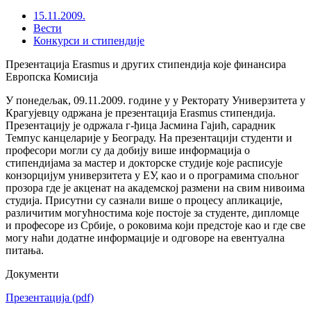
15.11.2009.
Вести
Конкурси и стипендије
Презентација Erasmus и других стипендија које финансира
Европска Комисија
У понедељак, 09.11.2009. године у у Ректорату Универзитета у
Крагујевцу одржана је презентација Erasmus стипендија.
Презентацију је одржала г-ђица Јасмина Гајић, сарадник
Темпус канцеларије у Београду. На презентацији студенти и
професори могли су да добију више информација о
стипендијама за мастер и докторске студије које расписује
конзорцијум универзитета у ЕУ, као и о програмима спољног
прозора где је акценат на академској размени на свим нивоима
студија. Присутни су сазнали више о процесу апликације,
различитим могућностима које постоје за студенте, дипломце
и професоре из Србије, о роковима који предстоје као и где све
могу наћи додатне информације и одговоре на евентуална
питања.
Документи
Презентација
(pdf)