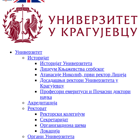
Универзитет
Историјат
Историјат Универзитета
Лицеум Књажевства сербског
Атанасије Николић, први ректор Лицеја
Досадашњи ректори Универзитета у
Крагујевцу
Професори емеритуси и Почасни доктори
наука
Акредитација
Ректорат
Ректорски колегијум
Секретаријат
Организациона шема
Локација
Органи Универзитета