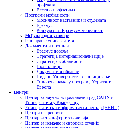
пројеката
Вести о пројектима
Програми мобилности
Мобилност наставника и студената
Еразмус+
Конкурси за Еразмус+ мобилност
Међународни уговори
Рангирање универзитета
Документи и прописи
Еразмус повеља
Стратегија интернационализације
Стратегија мобилности
Правилници
Документи и обрасци
Подаци Универзитета за аплицирање
Отворена наука у програму Хоризонт
Европа
Центри
Центар за научно истраживачки рад САНУ и
Универзитета у Крагујевцу
Универзитетски информатички центар (УНИЦ)
Центри изврсности
Центар за трансфер технологија
Центар за немачке и европске студије