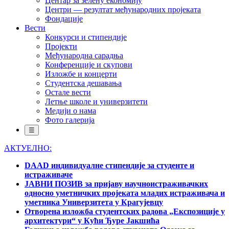
Центар за зелену економију
Центри — резултат међународних пројеката
Фондације
Вести
Конкурси и стипендије
Пројекти
Међународна сарадња
Конференције и скупови
Изложбе и концерти
Студентска дешавања
Остале вести
Летње школе и универзитети
Медији о нама
Фото галерија
☰
АКТУЕЛНО:
DAAD индивидуалне стипендије за студенте и
истраживаче
ЈАВНИ ПОЗИВ за пријаву научноистраживачких
односно уметничких пројеката младих истраживача и
уметника Универзитета у Крагујевцу
Отворена изложба студентских радова „Експозиције у
архитектури“ у Кући Ђуре Јакшића