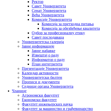
Ректор
Савет Универзитета
Сенат Универзитета
Већа Универзитета
Комисије Универзитета
Комисија за претходна питања
Комисија за обезбеђење квалитета
Одбор за професионалну етику
Савет послодаваца
Универзитетска галерија
Јавне информације
Јавне набавке
Извештај о раду
Информатор о раду
План интегритета
Презентације Универзитета
Календар активности
Универзитетски билтен
Прописи и документи
Седнице органа Универзитета
Чланице
Агрономски факултет
Економски факултет
Факултет инжењерских наука
Факултет за машинство и грађевинарство