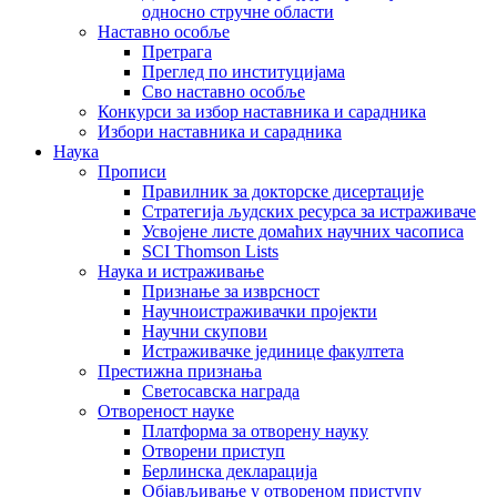
односно стручне области
Наставно особље
Претрага
Преглед по институцијама
Сво наставно особље
Конкурси за избор наставника и сарадника
Избори наставника и сарадника
Наука
Прописи
Правилник за докторске дисертације
Стратегија људских ресурса за истраживаче
Усвојене листе домаћих научних часописа
SCI Thomson Lists
Наука и истраживање
Признање за изврсност
Научноистраживачки пројекти
Научни скупови
Истраживачке јединице факултета
Престижна признања
Светосавска награда
Отвореност науке
Платформа за отворену науку
Отворени приступ
Берлинска декларација
Објављивање у отвореном приступу