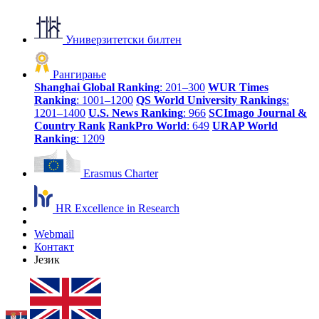
Универзитетски билтен
Рангирање
Shanghai Global Ranking
: 201–300
WUR Times
Ranking
: 1001–1200
QS World University Rankings
:
1201–1400
U.S. News Ranking
: 966
SCImago Journal &
Country Rank
RankPro World
: 649
URAP World
Ranking
: 1209
Erasmus Charter
HR Excellence in Research
Webmail
Контакт
Језик