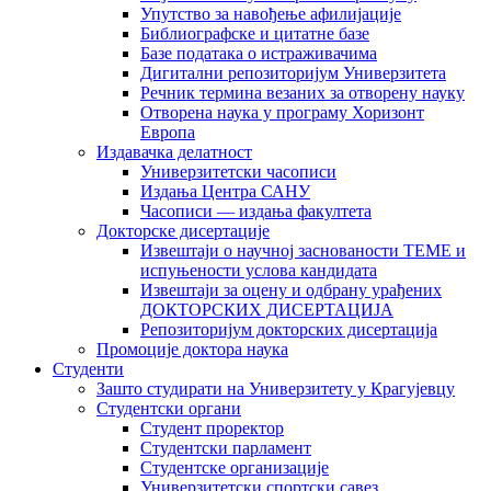
Упутство за навођење афилијације
Библиографске и цитатне базе
Базе података о истраживачима
Дигитални репозиторијум Универзитета
Рeчник термина везаних за отворену науку
Отворена наука у програму Хоризонт
Европа
Издавачка делатност
Универзитетски часописи
Издања Центра САНУ
Часописи — издања факултета
Докторске дисертације
Извештаји о научној заснованости ТЕМЕ и
испуњености услова кандидата
Извештаји за оцену и одбрану урађених
ДОКТОРСКИХ ДИСЕРТАЦИЈА
Репозиторијум докторских дисертација
Промоције доктора наука
Студенти
Зашто студирати на Универзитету у Крагујевцу
Студентски органи
Студент проректор
Студентски парламент
Студентске организације
Универзитетски спортски савез