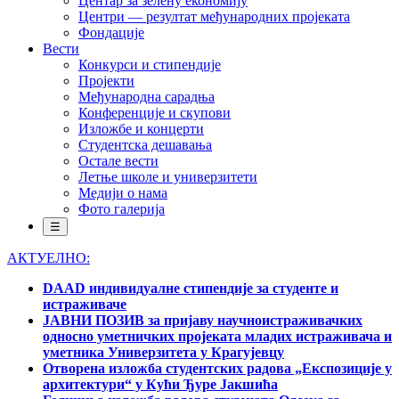
Центар за зелену економију
Центри — резултат међународних пројеката
Фондације
Вести
Конкурси и стипендије
Пројекти
Међународна сарадња
Конференције и скупови
Изложбе и концерти
Студентска дешавања
Остале вести
Летње школе и универзитети
Медији о нама
Фото галерија
☰
АКТУЕЛНО:
DAAD индивидуалне стипендије за студенте и
истраживаче
ЈАВНИ ПОЗИВ за пријаву научноистраживачких
односно уметничких пројеката младих истраживача и
уметника Универзитета у Крагујевцу
Отворена изложба студентских радова „Експозиције у
архитектури“ у Кући Ђуре Јакшића