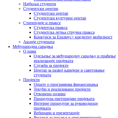
Најбољи студенти
Студентски центри
Студентски центар
Студентски културни центар
Стипендије и праксе
Студентска пракса
Студентска летња стручна пракса
Конкурси за Еразмус+ кредитну мобилност
Акције студената
Међународна сарадња
О нама
Одељење за међународну сарадњу и праћење
реализације пројеката
Служба за пројекте
Центар за развој каријере и саветовање
студената
Пројекти
Опште о програмима финансирања
Текући и реализовани пројекти
Отворени позиви
Процедура претпријаве пројеката
Интерне процедуре за руководиоце
пројеката
Вебинари и презентације
Ресурси за писање и имплементацију