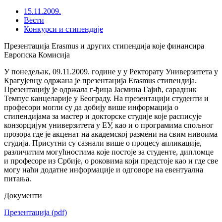
15.11.2009.
Вести
Конкурси и стипендије
Презентација Erasmus и других стипендија које финансира
Европска Комисија
У понедељак, 09.11.2009. године у у Ректорату Универзитета у
Крагујевцу одржана је презентација Erasmus стипендија.
Презентацију је одржала г-ђица Јасмина Гајић, сарадник
Темпус канцеларије у Београду. На презентацији студенти и
професори могли су да добију више информација о
стипендијама за мастер и докторске студије које расписује
конзорцијум универзитета у ЕУ, као и о програмима спољног
прозора где је акценат на академској размени на свим нивоима
студија. Присутни су сазнали више о процесу апликације,
различитим могућностима које постоје за студенте, дипломце
и професоре из Србије, о роковима који предстоје као и где све
могу наћи додатне информације и одговоре на евентуална
питања.
Документи
Презентација
(pdf)