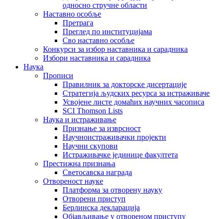
односно стручне области
Наставно особље
Претрага
Преглед по институцијама
Сво наставно особље
Конкурси за избор наставника и сарадника
Избори наставника и сарадника
Наука
Прописи
Правилник за докторске дисертације
Стратегија људских ресурса за истраживаче
Усвојене листе домаћих научних часописа
SCI Thomson Lists
Наука и истраживање
Признање за изврсност
Научноистраживачки пројекти
Научни скупови
Истраживачке јединице факултета
Престижна признања
Светосавска награда
Отвореност науке
Платформа за отворену науку
Отворени приступ
Берлинска декларација
Објављивање у отвореном приступу