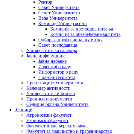
Ректор
Савет Универзитета
Сенат Универзитета
Већа Универзитета
Комисије Универзитета
Комисија за претходна питања
Комисија за обезбеђење квалитета
Одбор за професионалну етику
Савет послодаваца
Универзитетска галерија
Јавне информације
Јавне набавке
Извештај о раду
Информатор о раду
План интегритета
Презентације Универзитета
Календар активности
Универзитетски билтен
Прописи и документи
Седнице органа Универзитета
Чланице
Агрономски факултет
Економски факултет
Факултет инжењерских наука
Факултет за машинство и грађевинарство