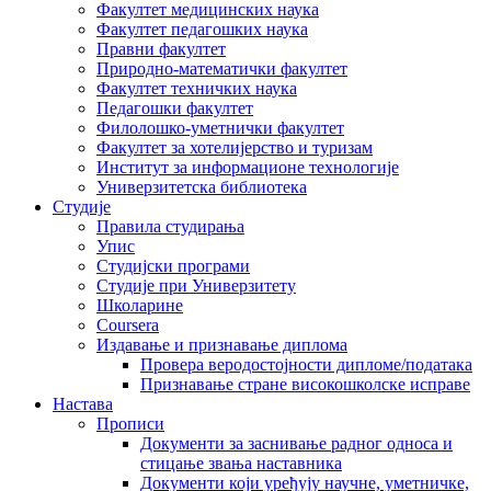
Факултет медицинских наука
Факултет педагошких наука
Правни факултет
Природно-математички факултет
Факултет техничких наука
Педагошки факултет
Филолошко-уметнички факултет
Факултет за хотелијерство и туризам
Институт за информационе технологије
Универзитетска библиотека
Студије
Правила студирања
Упис
Студијски програми
Студије при Универзитету
Школарине
Coursera
Издавање и признавање диплома
Провера веродостојности дипломе/података
Признавање стране високошколске исправе
Настава
Прописи
Документи за заснивање радног односа и
стицање звања наставника
Документи који уређују научне, уметничке,