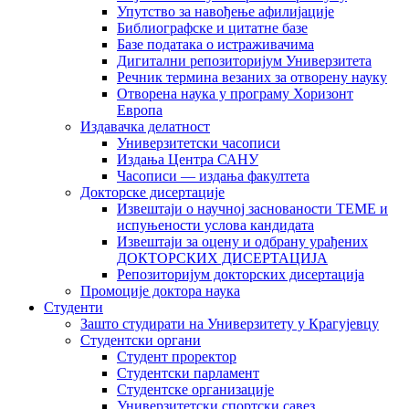
Упутство за навођење афилијације
Библиографске и цитатне базе
Базе података о истраживачима
Дигитални репозиторијум Универзитета
Рeчник термина везаних за отворену науку
Отворена наука у програму Хоризонт
Европа
Издавачка делатност
Универзитетски часописи
Издања Центра САНУ
Часописи — издања факултета
Докторске дисертације
Извештаји о научној заснованости ТЕМЕ и
испуњености услова кандидата
Извештаји за оцену и одбрану урађених
ДОКТОРСКИХ ДИСЕРТАЦИЈА
Репозиторијум докторских дисертација
Промоције доктора наука
Студенти
Зашто студирати на Универзитету у Крагујевцу
Студентски органи
Студент проректор
Студентски парламент
Студентске организације
Универзитетски спортски савез