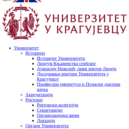
Универзитет
Историјат
Историјат Универзитета
Лицеум Књажевства сербског
Атанасије Николић, први ректор Лицеја
Досадашњи ректори Универзитета у
Крагујевцу
Професори емеритуси и Почасни доктори
наука
Акредитација
Ректорат
Ректорски колегијум
Секретаријат
Организациона шема
Локација
Органи Универзитета