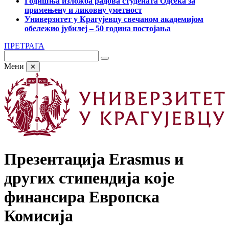
Годишња изложба радова студената Одсека за
примењену и ликовну уметност
Универзитет у Крагујевцу свечаном академијом
обележио јубилеј – 50 година постојања
ПРЕТРАГА
Мени
✕
Презентација Erasmus и
других стипендија које
финансира Европска
Комисија