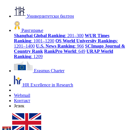
Универзитетски билтен
Рангирање
Shanghai Global Ranking
: 201–300
WUR Times
Ranking
: 1001–1200
QS World University Rankings
:
1201–1400
U.S. News Ranking
: 966
SCImago Journal &
Country Rank
RankPro World
: 649
URAP World
Ranking
: 1209
Erasmus Charter
HR Excellence in Research
Webmail
Контакт
Језик