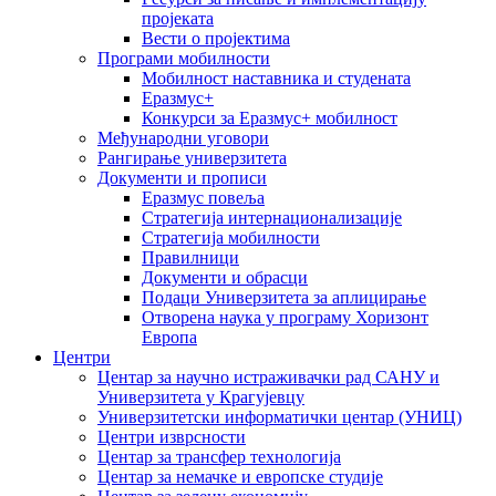
пројеката
Вести о пројектима
Програми мобилности
Мобилност наставника и студената
Еразмус+
Конкурси за Еразмус+ мобилност
Међународни уговори
Рангирање универзитета
Документи и прописи
Еразмус повеља
Стратегија интернационализације
Стратегија мобилности
Правилници
Документи и обрасци
Подаци Универзитета за аплицирање
Отворена наука у програму Хоризонт
Европа
Центри
Центар за научно истраживачки рад САНУ и
Универзитета у Крагујевцу
Универзитетски информатички центар (УНИЦ)
Центри изврсности
Центар за трансфер технологија
Центар за немачке и европске студије