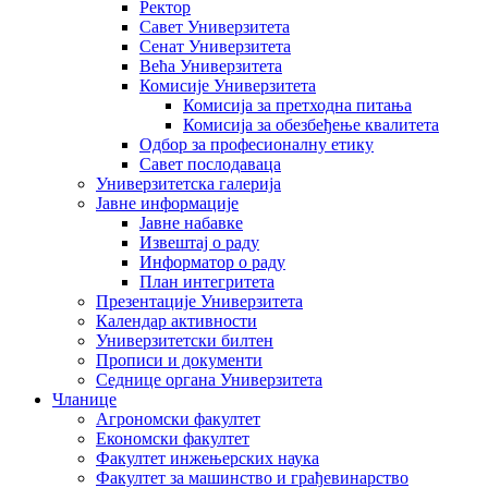
Ректор
Савет Универзитета
Сенат Универзитета
Већа Универзитета
Комисије Универзитета
Комисија за претходна питања
Комисија за обезбеђење квалитета
Одбор за професионалну етику
Савет послодаваца
Универзитетска галерија
Јавне информације
Јавне набавке
Извештај о раду
Информатор о раду
План интегритета
Презентације Универзитета
Календар активности
Универзитетски билтен
Прописи и документи
Седнице органа Универзитета
Чланице
Агрономски факултет
Економски факултет
Факултет инжењерских наука
Факултет за машинство и грађевинарство