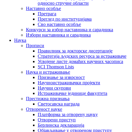
односно стручне области
Наставно особље
Претрага
Преглед по институцијама
Сво наставно особље
Конкурси за избор наставника и сарадника
Избори наставника и сарадника
Наука
Прописи
Правилник за докторске дисертације
Стратегија људских ресурса за истраживаче
Усвојене листе домаћих научних часописа
SCI Thomson Lists
Наука и истраживање
Признање за изврсност
Научноистраживачки пројекти
Научни скупови
Истраживачке јединице факултета
Престижна признања
Светосавска награда
Отвореност науке
Платформа за отворену науку
Отворени приступ
Берлинска декларација
Објављивање у отвореном приступу