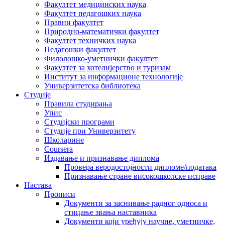
Факултет медицинских наука
Факултет педагошких наука
Правни факултет
Природно-математички факултет
Факултет техничких наука
Педагошки факултет
Филолошко-уметнички факултет
Факултет за хотелијерство и туризам
Институт за информационе технологије
Универзитетска библиотека
Студије
Правила студирања
Упис
Студијски програми
Студије при Универзитету
Школарине
Coursera
Издавање и признавање диплома
Провера веродостојности дипломе/података
Признавање стране високошколске исправе
Настава
Прописи
Документи за заснивање радног односа и
стицање звања наставника
Документи који уређују научне, уметничке,