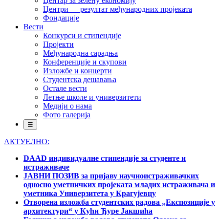
Центар за зелену економију
Центри — резултат међународних пројеката
Фондације
Вести
Конкурси и стипендије
Пројекти
Међународна сарадња
Конференције и скупови
Изложбе и концерти
Студентска дешавања
Остале вести
Летње школе и универзитети
Медији о нама
Фото галерија
☰
АКТУЕЛНО:
DAAD индивидуалне стипендије за студенте и
истраживаче
ЈАВНИ ПОЗИВ за пријаву научноистраживачких
односно уметничких пројеката младих истраживача и
уметника Универзитета у Крагујевцу
Отворена изложба студентских радова „Експозиције у
архитектури“ у Кући Ђуре Јакшића