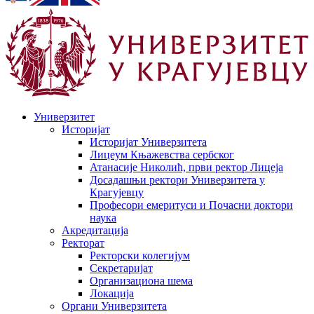
Универзитет
Историјат
Историјат Универзитета
Лицеум Књажевства сербског
Атанасије Николић, први ректор Лицеја
Досадашњи ректори Универзитета у
Крагујевцу
Професори емеритуси и Почасни доктори
наука
Акредитација
Ректорат
Ректорски колегијум
Секретаријат
Организациона шема
Локација
Органи Универзитета