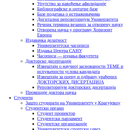
Упутство за навођење афилијације
Библиографске и цитатне базе
Базе података о истраживачима
Дигитални репозиторијум Универзитета
Рeчник термина везаних за отворену науку
Отворена наука у програму Хоризонт
Европа
Издавачка делатност
Универзитетски часописи
Издања Центра САНУ
Часописи — издања факултета
Докторске дисертације
Извештаји о научној заснованости ТЕМЕ и
испуњености услова кандидата
Извештаји за оцену и одбрану урађених
ДОКТОРСКИХ ДИСЕРТАЦИЈА
Репозиторијум докторских дисертација
Промоције доктора наука
Студенти
Зашто студирати на Универзитету у Крагујевцу
Студентски органи
Студент проректор
Студентски парламент
Студентске организације
Универзитетски спортски савез