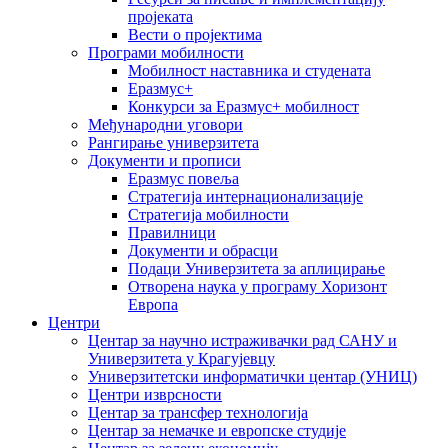
пројеката
Вести о пројектима
Програми мобилности
Мобилност наставника и студената
Еразмус+
Конкурси за Еразмус+ мобилност
Међународни уговори
Рангирање универзитета
Документи и прописи
Еразмус повеља
Стратегија интернационализације
Стратегија мобилности
Правилници
Документи и обрасци
Подаци Универзитета за аплицирање
Отворена наука у програму Хоризонт
Европа
Центри
Центар за научно истраживачки рад САНУ и
Универзитета у Крагујевцу
Универзитетски информатички центар (УНИЦ)
Центри изврсности
Центар за трансфер технологија
Центар за немачке и европске студије