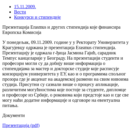
15.11.2009.
Вести
Конкурси и стипендије
Презентација Erasmus и других стипендија које финансира
Европска Комисија
У понедељак, 09.11.2009. године у у Ректорату Универзитета у
Крагујевцу одржана је презентација Erasmus стипендија.
Презентацију је одржала г-ђица Јасмина Гајић, сарадник
Темпус канцеларије у Београду. На презентацији студенти и
професори могли су да добију више информација о
стипендијама за мастер и докторске студије које расписује
конзорцијум универзитета у ЕУ, као и о програмима спољног
прозора где је акценат на академској размени на свим нивоима
студија. Присутни су сазнали више о процесу апликације,
различитим могућностима које постоје за студенте, дипломце
и професоре из Србије, о роковима који предстоје као и где све
могу наћи додатне информације и одговоре на евентуална
питања.
Документи
Презентација
(pdf)