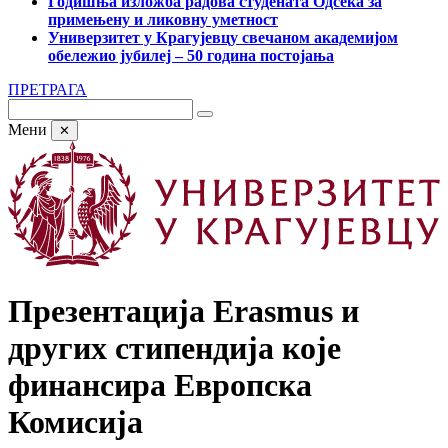
Годишња изложба радова студената Одсека за
примењену и ликовну уметност
Универзитет у Крагујевцу свечаном академијом
обележио јубилеј – 50 година постојања
ПРЕТРАГА
Мени
✕
Презентација Erasmus и
других стипендија које
финансира Европска
Комисија