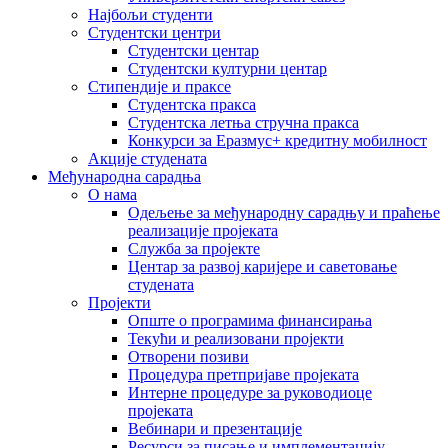
Најбољи студенти
Студентски центри
Студентски центар
Студентски културни центар
Стипендије и праксе
Студентска пракса
Студентска летња стручна пракса
Конкурси за Еразмус+ кредитну мобилност
Акције студената
Међународна сарадња
О нама
Одељење за међународну сарадњу и праћење
реализације пројеката
Служба за пројекте
Центар за развој каријере и саветовање
студената
Пројекти
Опште о програмима финансирања
Текући и реализовани пројекти
Отворени позиви
Процедура претпријаве пројеката
Интерне процедуре за руководиоце
пројеката
Вебинари и презентације
Ресурси за писање и имплементацију