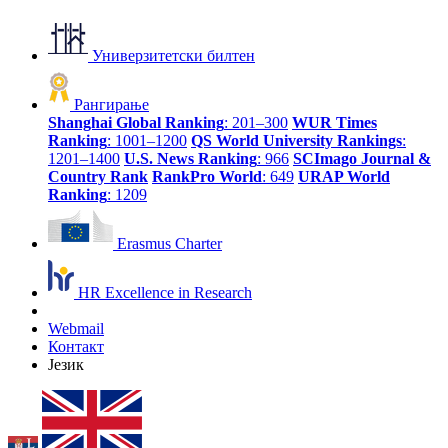
Универзитетски билтен
Рангирање
Shanghai Global Ranking
: 201–300
WUR Times
Ranking
: 1001–1200
QS World University Rankings
:
1201–1400
U.S. News Ranking
: 966
SCImago Journal &
Country Rank
RankPro World
: 649
URAP World
Ranking
: 1209
Erasmus Charter
HR Excellence in Research
Webmail
Контакт
Језик