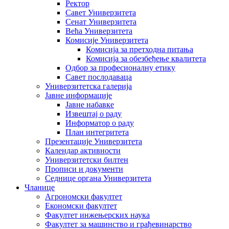
Ректор
Савет Универзитета
Сенат Универзитета
Већа Универзитета
Комисије Универзитета
Комисија за претходна питања
Комисија за обезбеђење квалитета
Одбор за професионалну етику
Савет послодаваца
Универзитетска галерија
Јавне информације
Јавне набавке
Извештај о раду
Информатор о раду
План интегритета
Презентације Универзитета
Календар активности
Универзитетски билтен
Прописи и документи
Седнице органа Универзитета
Чланице
Агрономски факултет
Економски факултет
Факултет инжењерских наука
Факултет за машинство и грађевинарство