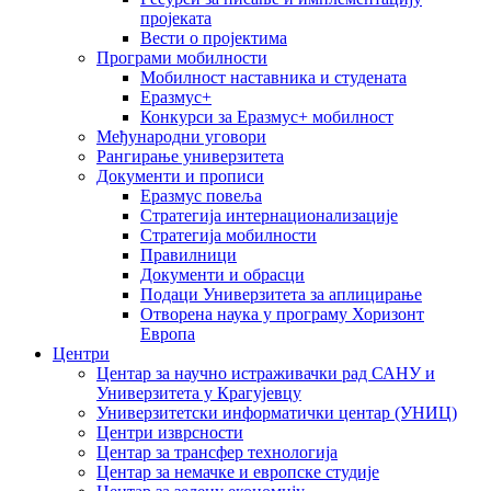
пројеката
Вести о пројектима
Програми мобилности
Мобилност наставника и студената
Еразмус+
Конкурси за Еразмус+ мобилност
Међународни уговори
Рангирање универзитета
Документи и прописи
Еразмус повеља
Стратегија интернационализације
Стратегија мобилности
Правилници
Документи и обрасци
Подаци Универзитета за аплицирање
Отворена наука у програму Хоризонт
Европа
Центри
Центар за научно истраживачки рад САНУ и
Универзитета у Крагујевцу
Универзитетски информатички центар (УНИЦ)
Центри изврсности
Центар за трансфер технологија
Центар за немачке и европске студије