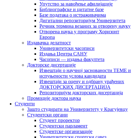
Упутство за навођење афилијације
Библиографске и цитатне базе
Базе података о истраживачима
Дигитални репозиторијум Универзитета
Рeчник термина везаних за отворену науку
Отворена наука у програму Хоризонт
Европа
Издавачка делатност
Универзитетски часописи
Издања Центра САНУ
Часописи — издања факултета
Докторске дисертације
Извештаји о научној заснованости ТЕМЕ и
испуњености услова кандидата
Извештаји за оцену и одбрану урађених
ДОКТОРСКИХ ДИСЕРТАЦИЈА
Репозиторијум докторских дисертација
Промоције доктора наука
Студенти
Зашто студирати на Универзитету у Крагујевцу
Студентски органи
Студент проректор
Студентски парламент
Студентске организације
Универзитетски спортски савез