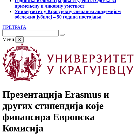
Годишња изложба радова студената Одсека за
примењену и ликовну уметност
Универзитет у Крагујевцу свечаном академијом
обележио јубилеј – 50 година постојања
ПРЕТРАГА
Мени
✕
Презентација Erasmus и
других стипендија које
финансира Европска
Комисија