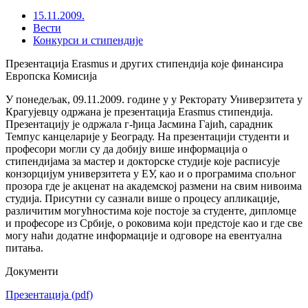
15.11.2009.
Вести
Конкурси и стипендије
Презентација Erasmus и других стипендија које финансира
Европска Комисија
У понедељак, 09.11.2009. године у у Ректорату Универзитета у
Крагујевцу одржана је презентација Erasmus стипендија.
Презентацију је одржала г-ђица Јасмина Гајић, сарадник
Темпус канцеларије у Београду. На презентацији студенти и
професори могли су да добију више информација о
стипендијама за мастер и докторске студије које расписује
конзорцијум универзитета у ЕУ, као и о програмима спољног
прозора где је акценат на академској размени на свим нивоима
студија. Присутни су сазнали више о процесу апликације,
различитим могућностима које постоје за студенте, дипломце
и професоре из Србије, о роковима који предстоје као и где све
могу наћи додатне информације и одговоре на евентуална
питања.
Документи
Презентација
(pdf)