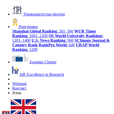
Универзитетски билтен
Рангирање
Shanghai Global Ranking
: 201–300
WUR Times
Ranking
: 1001–1200
QS World University Rankings
:
1201–1400
U.S. News Ranking
: 966
SCImago Journal &
Country Rank
RankPro World
: 649
URAP World
Ranking
: 1209
Erasmus Charter
HR Excellence in Research
Webmail
Контакт
Језик