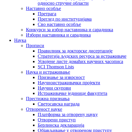
односно стручне области
Наставно особље
Претрага
Преглед по институцијама
Сво наставно особље
Конкурси за избор наставника и сарадника
Избори наставника и сарадника
Наука
Прописи
Правилник за докторске дисертације
Стратегија људских ресурса за истраживаче
Усвојене листе домаћих научних часописа
SCI Thomson Lists
Наука и истраживање
Признање за изврсност
Научноистраживачки пројекти
Научни скупови
Истраживачке јединице факултета
Престижна признања
Светосавска награда
Отвореност науке
Платформа за отворену науку
Отворени приступ
Берлинска декларација
Објављивање у отвореном приступу