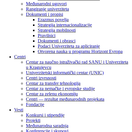
Međunarodni ugovori
Rangiranje univerziteta
Dokumenti i propisi
Erazmus povelja
Strategija internacionalizacije
Strategija mobilnosti
Pravilnici
Dokumenti i obrasci
Podaci Univerziteta za apliciranje
Otvorena nauka u programu Horizont Evropa
Centri
Centar za naučno istraživački rad SANU i Univerziteta
u Kragujevcu
Univerzitetski informatički centar (UNIC)
Centri izvrsnosti
Centar za transfer tehnologija
Centar za nemačke i evropske studije
Centar za zelenu ekonomiju
Centri — rezultat međunarodnih projekata
Fondacije
Vesti
Konkursi i stipendije
Projekti
Međunarodna saradnja
Konferencije i skupovi