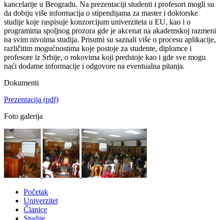
kancelarije u Beogradu. Na prezentaciji studenti i profesori mogli su
da dobiju više informacija o stipendijama za master i doktorske
studije koje raspisuje konzorcijum univerziteta u EU, kao i o
programima spoljnog prozora gde je akcenat na akademskoj razmeni
na svim nivoima studija. Prisutni su saznali više o procesu aplikacije,
različitim mogućnostima koje postoje za studente, diplomce i
profesore iz Srbije, o rokovima koji predstoje kao i gde sve mogu
naći dodatne informacije i odgovore na eventualna pitanja.
Dokumenti
Prezentacija
(pdf)
Foto galerija
Početak
Univerzitet
Članice
Studije