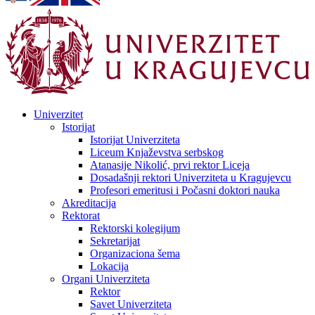
Univerzitet
Istorijat
Istorijat Univerziteta
Liceum Knjaževstva serbskog
Atanasije Nikolić, prvi rektor Liceja
Dosadašnji rektori Univerziteta u Kragujevcu
Profesori emeritusi i Počasni doktori nauka
Akreditacija
Rektorat
Rektorski kolegijum
Sekretarijat
Organizaciona šema
Lokacija
Organi Univerziteta
Rektor
Savet Univerziteta