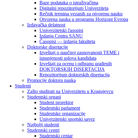
Baze podataka o istraživačima
Digitalni repozitorijum Univerziteta
Rečnik termina vezanih za otvorenu nauku
Otvorena nauka u programu Horizont Evropa
Izdavačka delatnost
Univerzitetski časopisi
Izdanja Centra SANU
Časopisi — izdanja fakulteta
Doktorske disertacije
Izveštaji o naučnoj zasnovanosti TEME i
ispunjenosti uslova kandidata
Izveštaji za ocenu i odbranu urađenih
DOKTORSKIH DISERTACIJA
Repozitorijum doktorskih disertacija
Promocije doktora nauka
Studenti
Zašto studirati na Univerzitetu u Kragujevcu
Studentski organi
Student prorektor
Studentski parlament
Studentske organizacije
Univerzitetski sportski savez
Najbolji studenti
Studentski centri
Studentski centar