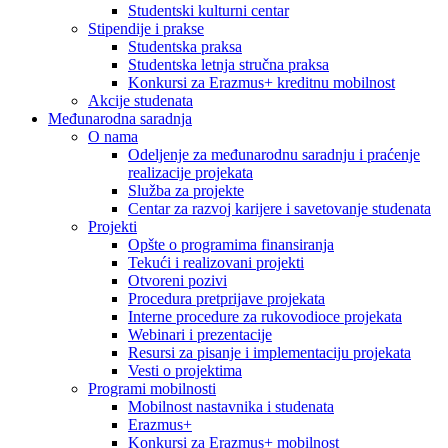
Studentski kulturni centar
Stipendije i prakse
Studentska praksa
Studentska letnja stručna praksa
Konkursi za Erazmus+ kreditnu mobilnost
Akcije studenata
Međunarodna saradnja
O nama
Odeljenje za međunarodnu saradnju i praćenje
realizacije projekata
Služba za projekte
Centar za razvoj karijere i savetovanje studenata
Projekti
Opšte o programima finansiranja
Tekući i realizovani projekti
Otvoreni pozivi
Procedura pretprijave projekata
Interne procedure za rukovodioce projekata
Webinari i prezentacije
Resursi za pisanje i implementaciju projekata
Vesti o projektima
Programi mobilnosti
Mobilnost nastavnika i studenata
Erazmus+
Konkursi za Erazmus+ mobilnost