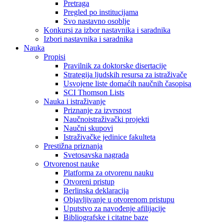
Pretraga
Pregled po institucijama
Svo nastavno osoblje
Konkursi za izbor nastavnika i saradnika
Izbori nastavnika i saradnika
Nauka
Propisi
Pravilnik za doktorske disertacije
Strategija ljudskih resursa za istraživače
Usvojene liste domaćih naučnih časopisa
SCI Thomson Lists
Nauka i istraživanje
Priznanje za izvrsnost
Naučnoistraživački projekti
Naučni skupovi
Istraživačke jedinice fakulteta
Prestižna priznanja
Svetosavska nagrada
Otvorenost nauke
Platforma za otvorenu nauku
Otvoreni pristup
Berlinska deklaracija
Objavljivanje u otvorenom pristupu
Uputstvo za navođenje afilijacije
Bibliografske i citatne baze