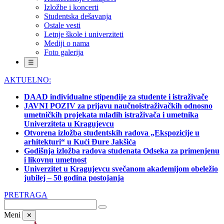
Izložbe i koncerti
Studentska dešavanja
Ostale vesti
Letnje škole i univerziteti
Mediji o nama
Foto galerija
☰
AKTUELNO:
DAAD individualne stipendije za studente i istraživače
JAVNI POZIV za prijavu naučnoistraživačkih odnosno
umetničkih projekata mladih istraživača i umetnika
Univerziteta u Kragujevcu
Otvorena izložba studentskih radova „Ekspozicije u
arhitekturi“ u Kući Đure Jakšića
Godišnja izložba radova studenata Odseka za primenjenu
i likovnu umetnost
Univerzitet u Kragujevcu svečanom akademijom obeležio
jubilej – 50 godina postojanja
PRETRAGA
Meni
✕