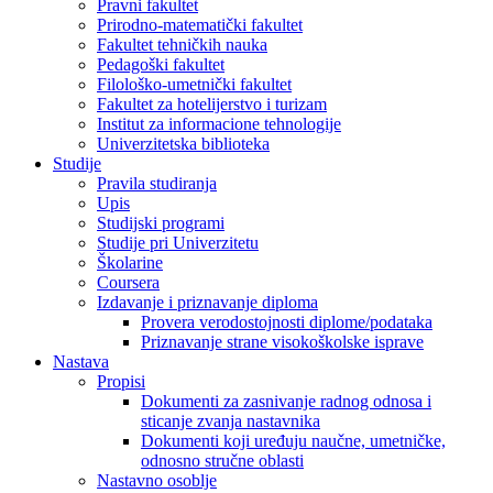
Pravni fakultet
Prirodno-matematički fakultet
Fakultet tehničkih nauka
Pedagoški fakultet
Filološko-umetnički fakultet
Fakultet za hotelijerstvo i turizam
Institut za informacione tehnologije
Univerzitetska biblioteka
Studije
Pravila studiranja
Upis
Studijski programi
Studije pri Univerzitetu
Školarine
Coursera
Izdavanje i priznavanje diploma
Provera verodostojnosti diplome/podataka
Priznavanje strane visokoškolske isprave
Nastava
Propisi
Dokumenti za zasnivanje radnog odnosa i
sticanje zvanja nastavnika
Dokumenti koji uređuju naučne, umetničke,
odnosno stručne oblasti
Nastavno osoblje