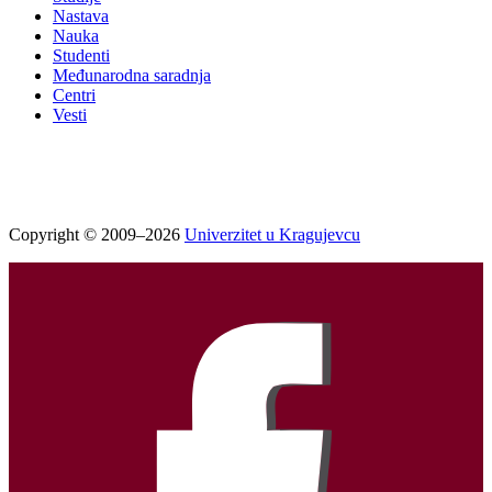
Nastava
Nauka
Studenti
Međunarodna saradnja
Centri
Vesti
Copyright © 2009–2026
Univerzitet u Kragujevcu