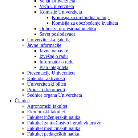
Senat Univerziteta
Veća Univerziteta
Komisije Univerziteta
Komisija za prethodna pitanja
Komisija za obezbeđenje kvaliteta
Odbor za profesionalnu etiku
Savet poslodavaca
Univerzitetska galerija
Javne informacije
Javne nabavke
Izveštaj o radu
Informator o radu
Plan integriteta
Prezentacije Univerziteta
Kalendar aktivnosti
Univerzitetski bilten
Propisi i dokumenti
Sednice organa Univerziteta
Članice
Agronomski fakultet
Ekonomski fakultet
Fakultet inženjerskih nauka
Fakultet za mašinstvo i građevinarstvo
Fakultet medicinskih nauka
Fakultet pedagoških nauka