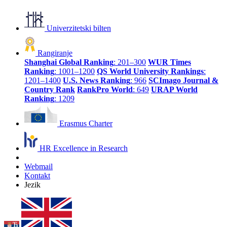
Univerzitetski bilten
Rangiranje
Shanghai Global Ranking
: 201–300
WUR Times
Ranking
: 1001–1200
QS World University Rankings
:
1201–1400
U.S. News Ranking
: 966
SCImago Journal &
Country Rank
RankPro World
: 649
URAP World
Ranking
: 1209
Erasmus Charter
HR Excellence in Research
Webmail
Kontakt
Jezik