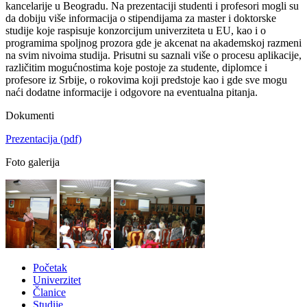
kancelarije u Beogradu. Na prezentaciji studenti i profesori mogli su
da dobiju više informacija o stipendijama za master i doktorske
studije koje raspisuje konzorcijum univerziteta u EU, kao i o
programima spoljnog prozora gde je akcenat na akademskoj razmeni
na svim nivoima studija. Prisutni su saznali više o procesu aplikacije,
različitim mogućnostima koje postoje za studente, diplomce i
profesore iz Srbije, o rokovima koji predstoje kao i gde sve mogu
naći dodatne informacije i odgovore na eventualna pitanja.
Dokumenti
Prezentacija
(pdf)
Foto galerija
Početak
Univerzitet
Članice
Studije