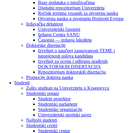
Baze podataka o istraživačima
Digitalni repozitorijum Univerziteta
Rečnik termina vezanih za otvorenu nauku
Otvorena nauka u programu Horizont Evropa
Izdavačka delatnost
Univerzitetski časopisi
Izdanja Centra SANU
Časopisi — izdanja fakulteta
Doktorske disertacije
Izveštaji o naučnoj zasnovanosti TEME i
ispunjenosti uslova kandidata
Izveštaji za ocenu i odbranu urađenih
DOKTORSKIH DISERTACIJA
Repozitorijum doktorskih disertacija
Promocije doktora nauka
Studenti
Zašto studirati na Univerzitetu u Kragujevcu
Studentski organi
Student prorektor
Studentski parlament
Studentske organizacije
Univerzitetski sportski savez
Najbolji studenti
Studentski centri
Studentski centar