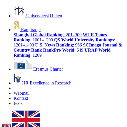
Univerzitetski bilten
Rangiranje
Shanghai Global Ranking
: 201–300
WUR Times
Ranking
: 1001–1200
QS World University Rankings
:
1201–1400
U.S. News Ranking
: 966
SCImago Journal &
Country Rank
RankPro World
: 649
URAP World
Ranking
: 1209
Erasmus Charter
HR Excellence in Research
Webmail
Kontakt
Jezik