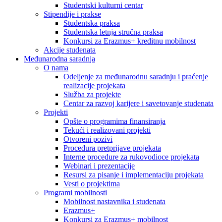
Studentski kulturni centar
Stipendije i prakse
Studentska praksa
Studentska letnja stručna praksa
Konkursi za Erazmus+ kreditnu mobilnost
Akcije studenata
Međunarodna saradnja
O nama
Odeljenje za međunarodnu saradnju i praćenje
realizacije projekata
Služba za projekte
Centar za razvoj karijere i savetovanje studenata
Projekti
Opšte o programima finansiranja
Tekući i realizovani projekti
Otvoreni pozivi
Procedura pretprijave projekata
Interne procedure za rukovodioce projekata
Webinari i prezentacije
Resursi za pisanje i implementaciju projekata
Vesti o projektima
Programi mobilnosti
Mobilnost nastavnika i studenata
Erazmus+
Konkursi za Erazmus+ mobilnost