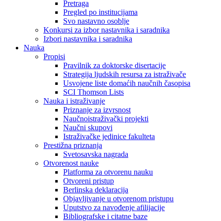
Pretraga
Pregled po institucijama
Svo nastavno osoblje
Konkursi za izbor nastavnika i saradnika
Izbori nastavnika i saradnika
Nauka
Propisi
Pravilnik za doktorske disertacije
Strategija ljudskih resursa za istraživače
Usvojene liste domaćih naučnih časopisa
SCI Thomson Lists
Nauka i istraživanje
Priznanje za izvrsnost
Naučnoistraživački projekti
Naučni skupovi
Istraživačke jedinice fakulteta
Prestižna priznanja
Svetosavska nagrada
Otvorenost nauke
Platforma za otvorenu nauku
Otvoreni pristup
Berlinska deklaracija
Objavljivanje u otvorenom pristupu
Uputstvo za navođenje afilijacije
Bibliografske i citatne baze