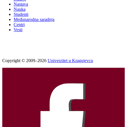
Nastava
Nauka
Studenti
Međunarodna saradnja
Centri
Vesti
Copyright © 2009–2026
Univerzitet u Kragujevcu