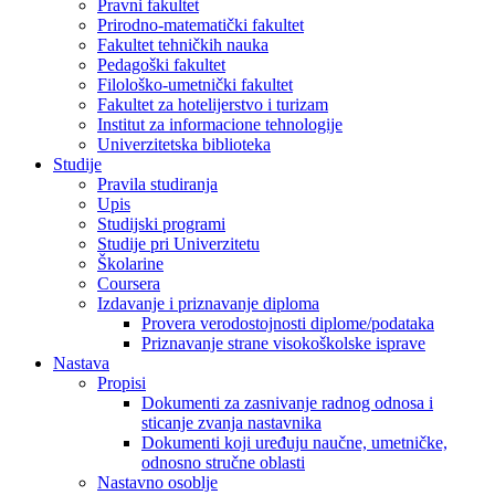
Pravni fakultet
Prirodno-matematički fakultet
Fakultet tehničkih nauka
Pedagoški fakultet
Filološko-umetnički fakultet
Fakultet za hotelijerstvo i turizam
Institut za informacione tehnologije
Univerzitetska biblioteka
Studije
Pravila studiranja
Upis
Studijski programi
Studije pri Univerzitetu
Školarine
Coursera
Izdavanje i priznavanje diploma
Provera verodostojnosti diplome/podataka
Priznavanje strane visokoškolske isprave
Nastava
Propisi
Dokumenti za zasnivanje radnog odnosa i
sticanje zvanja nastavnika
Dokumenti koji uređuju naučne, umetničke,
odnosno stručne oblasti
Nastavno osoblje