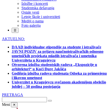
Izložbe i koncerti
Studentska dešavanja
Ostale vesti
Letnje škole i univerziteti
Mediji o nama
Foto galerija
☰
AKTUELNO:
DAAD individualne stipendije za studente i istraživače
JAVNI POZIV za prijavu naučnoistraživačkih odnosno
umetničkih projekata mladih istraživača i umetnika
Univerziteta u Kragujevcu
Otvorena izložba studentskih radova „Ekspozicije u
arhitekturi“ u Kući Đure Jakšića
Godišnja izložba radova studenata Odseka za primenjenu
i likovnu umetnost
Univerzitet u Kragujevcu svečanom akademijom obeležio
jubilej – 50 godina postojanja
PRETRAGA
Meni
✕