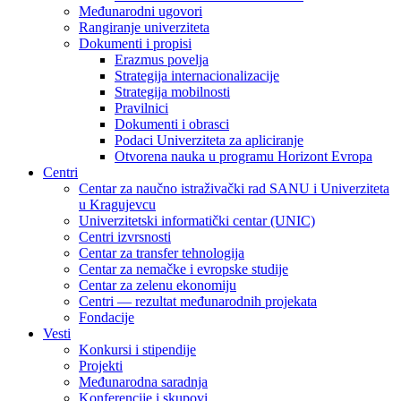
Međunarodni ugovori
Rangiranje univerziteta
Dokumenti i propisi
Erazmus povelja
Strategija internacionalizacije
Strategija mobilnosti
Pravilnici
Dokumenti i obrasci
Podaci Univerziteta za apliciranje
Otvorena nauka u programu Horizont Evropa
Centri
Centar za naučno istraživački rad SANU i Univerziteta
u Kragujevcu
Univerzitetski informatički centar (UNIC)
Centri izvrsnosti
Centar za transfer tehnologija
Centar za nemačke i evropske studije
Centar za zelenu ekonomiju
Centri — rezultat međunarodnih projekata
Fondacije
Vesti
Konkursi i stipendije
Projekti
Međunarodna saradnja
Konferencije i skupovi