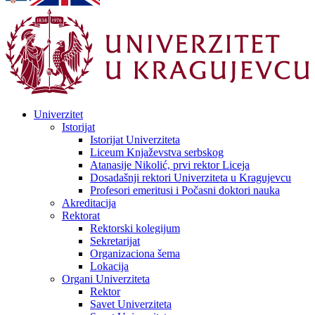
Univerzitet
Istorijat
Istorijat Univerziteta
Liceum Knjaževstva serbskog
Atanasije Nikolić, prvi rektor Liceja
Dosadašnji rektori Univerziteta u Kragujevcu
Profesori emeritusi i Počasni doktori nauka
Akreditacija
Rektorat
Rektorski kolegijum
Sekretarijat
Organizaciona šema
Lokacija
Organi Univerziteta
Rektor
Savet Univerziteta