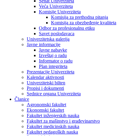
Senat Univerziteta
Veća Univerziteta
Komisije Univerziteta
Komisija za prethodna pitanja
Komisija za obezbeđenje kvaliteta
Odbor za profesionalnu etiku
Savet poslodavaca
Univerzitetska galerija
Javne informacije
Javne nabavke
Izveštaj o radu
Informator o radu
Plan integriteta
Prezentacije Univerziteta
Kalendar aktivnosti
Univerzitetski bilten
Propisi i dokumenti
Sednice organa Univerziteta
Članice
Agronomski fakultet
Ekonomski fakultet
Fakultet inženjerskih nauka
Fakultet za mašinstvo i građevinarstvo
Fakultet medicinskih nauka
Fakultet pedagoških nauka