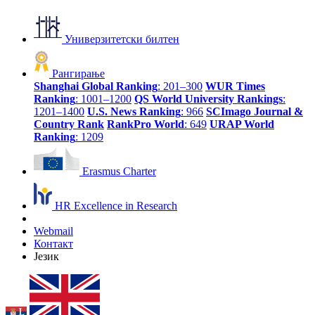
Универзитетски билтен
Рангирање
Shanghai Global Ranking
: 201–300
WUR Times
Ranking
: 1001–1200
QS World University Rankings
:
1201–1400
U.S. News Ranking
: 966
SCImago Journal &
Country Rank
RankPro World
: 649
URAP World
Ranking
: 1209
Erasmus Charter
HR Excellence in Research
Webmail
Контакт
Језик