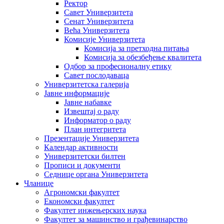
Ректор
Савет Универзитета
Сенат Универзитета
Већа Универзитета
Комисије Универзитета
Комисија за претходна питања
Комисија за обезбеђење квалитета
Одбор за професионалну етику
Савет послодаваца
Универзитетска галерија
Јавне информације
Јавне набавке
Извештај о раду
Информатор о раду
План интегритета
Презентације Универзитета
Календар активности
Универзитетски билтен
Прописи и документи
Седнице органа Универзитета
Чланице
Агрономски факултет
Економски факултет
Факултет инжењерских наука
Факултет за машинство и грађевинарство