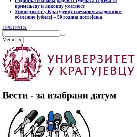
Годишња изложба радова студената Одсека за
примењену и ликовну уметност
Универзитет у Крагујевцу свечаном академијом
обележио јубилеј – 50 година постојања
ПРЕТРАГА
Мени
✕
Вести - за изабрани датум