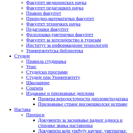
Факултет медицинских наука
Факултет педагошких наука
Правни факултет
Природно-математички факултет
Факултет техничких наука
Педагошки факултет
Филолошко-уметнички факултет
Факултет за хотелијерство и туризам
Институт за информационе технологије
Универзитетска библиотека
Студије
Правила студирања
Упис
Студијски програми
Студије при Универзитету
Школарине
Coursera
Издавање и признавање диплома
Провера веродостојности дипломе/података
Признавање стране високошколске исправе
Настава
Прописи
Документи за заснивање радног односа и
стицање звања наставника
Документи који уређују научне, уметничке,