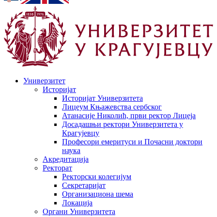
Универзитет
Историјат
Историјат Универзитета
Лицеум Књажевства сербског
Атанасије Николић, први ректор Лицеја
Досадашњи ректори Универзитета у
Крагујевцу
Професори емеритуси и Почасни доктори
наука
Акредитација
Ректорат
Ректорски колегијум
Секретаријат
Организациона шема
Локација
Органи Универзитета