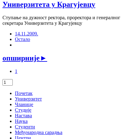
Универзитета у Крагујевцу
Ступање на дужност ректора, проректора и генералног
секретара Универзитета у Крагујевцу
14.11.2009.
Остало
опширније
►
1
Почетак
Универзитет
Чланице
Студије
Настава
Наука
Студенти
Међународна сарадња
Центри