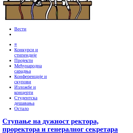
Вести
≡
Конкурси и
стипендије
Пројекти
Међународна
сарадња
Конференције и
скупови
Изложбе и
концерти
Студентска
дешавања
Остало
Ступање на дужност ректора,
проректора и генералног секретара