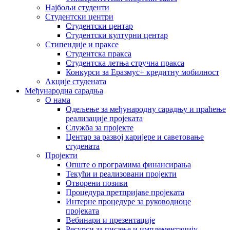
Најбољи студенти
Студентски центри
Студентски центар
Студентски културни центар
Стипендије и праксе
Студентска пракса
Студентска летња стручна пракса
Конкурси за Еразмус+ кредитну мобилност
Акције студената
Међународна сарадња
О нама
Одељење за међународну сарадњу и праћење
реализације пројеката
Служба за пројекте
Центар за развој каријере и саветовање
студената
Пројекти
Опште о програмима финансирања
Текући и реализовани пројекти
Отворени позиви
Процедура претпријаве пројеката
Интерне процедуре за руководиоце
пројеката
Вебинари и презентације
Ресурси за писање и имплементацију