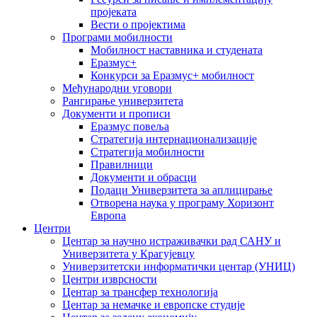
пројеката
Вести о пројектима
Програми мобилности
Мобилност наставника и студената
Еразмус+
Конкурси за Еразмус+ мобилност
Међународни уговори
Рангирање универзитета
Документи и прописи
Еразмус повеља
Стратегија интернационализације
Стратегија мобилности
Правилници
Документи и обрасци
Подаци Универзитета за аплицирање
Отворена наука у програму Хоризонт
Европа
Центри
Центар за научно истраживачки рад САНУ и
Универзитета у Крагујевцу
Универзитетски информатички центар (УНИЦ)
Центри изврсности
Центар за трансфер технологија
Центар за немачке и европске студије