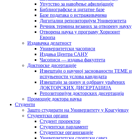
Упутство за навођење афилијације
Библиографске и цитатне базе
Базе података о истраживачима
Дигитални репозиторијум Универзитета
Рeчник термина везаних за отворену науку
Отворена наука у програму Хоризонт
Европа
Издавачка делатност
Универзитетски часописи
Издања Центра САНУ
Часописи — издања факултета
Докторске дисертације
Извештаји о научној заснованости ТЕМЕ и
испуњености услова кандидата
Извештаји за оцену и одбрану урађених
ДОКТОРСКИХ ДИСЕРТАЦИЈА
Репозиторијум докторских дисертација
Промоције доктора наука
Студенти
Зашто студирати на Универзитету у Крагујевцу
Студентски органи
Студент проректор
Студентски парламент
Студентске организације
Универзитетски спортски савез