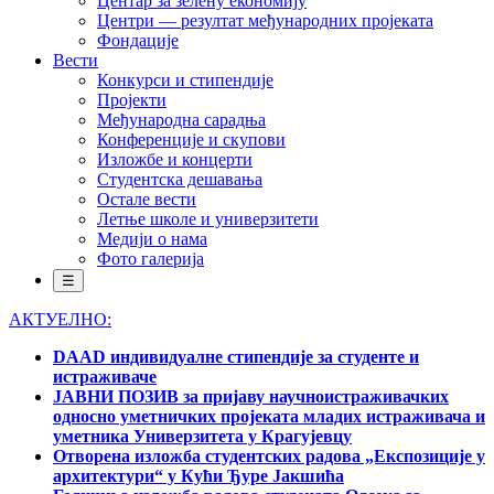
Центар за зелену економију
Центри — резултат међународних пројеката
Фондације
Вести
Конкурси и стипендије
Пројекти
Међународна сарадња
Конференције и скупови
Изложбе и концерти
Студентска дешавања
Остале вести
Летње школе и универзитети
Медији о нама
Фото галерија
☰
АКТУЕЛНО:
DAAD индивидуалне стипендије за студенте и
истраживаче
ЈАВНИ ПОЗИВ за пријаву научноистраживачких
односно уметничких пројеката младих истраживача и
уметника Универзитета у Крагујевцу
Отворена изложба студентских радова „Експозиције у
архитектури“ у Кући Ђуре Јакшића