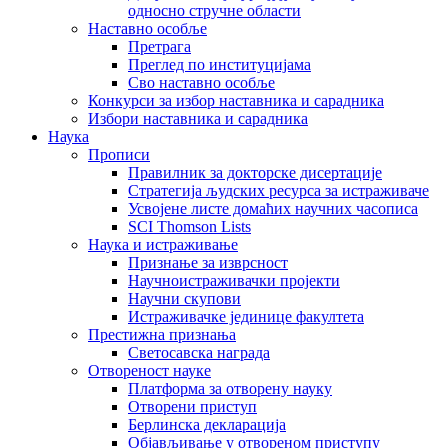
односно стручне области
Наставно особље
Претрага
Преглед по институцијама
Сво наставно особље
Конкурси за избор наставника и сарадника
Избори наставника и сарадника
Наука
Прописи
Правилник за докторске дисертације
Стратегија људских ресурса за истраживаче
Усвојене листе домаћих научних часописа
SCI Thomson Lists
Наука и истраживање
Признање за изврсност
Научноистраживачки пројекти
Научни скупови
Истраживачке јединице факултета
Престижна признања
Светосавска награда
Отвореност науке
Платформа за отворену науку
Отворени приступ
Берлинска декларација
Објављивање у отвореном приступу