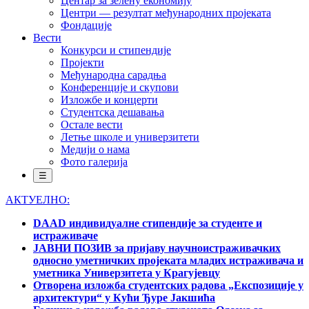
Центар за зелену економију
Центри — резултат међународних пројеката
Фондације
Вести
Конкурси и стипендије
Пројекти
Међународна сарадња
Конференције и скупови
Изложбе и концерти
Студентска дешавања
Остале вести
Летње школе и универзитети
Медији о нама
Фото галерија
☰
АКТУЕЛНО:
DAAD индивидуалне стипендије за студенте и
истраживаче
ЈАВНИ ПОЗИВ за пријаву научноистраживачких
односно уметничких пројеката младих истраживача и
уметника Универзитета у Крагујевцу
Отворена изложба студентских радова „Експозиције у
архитектури“ у Кући Ђуре Јакшића