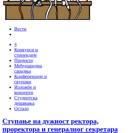
Вести
≡
Конкурси и
стипендије
Пројекти
Међународна
сарадња
Конференције и
скупови
Изложбе и
концерти
Студентска
дешавања
Остало
Ступање на дужност ректора,
проректора и генералног секретара