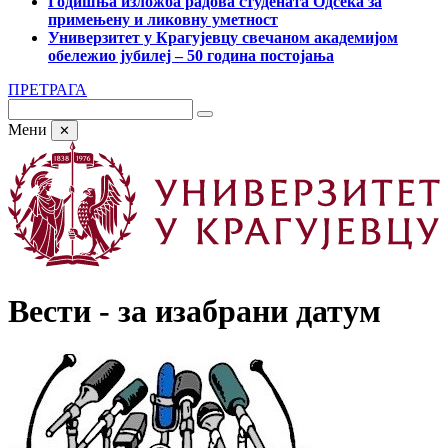
Годишња изложба радова студената Одсека за
примењену и ликовну уметност
Универзитет у Крагујевцу свечаном академијом
обележио јубилеј – 50 година постојања
ПРЕТРАГА
Мени
✕
Вести - за изабрани датум