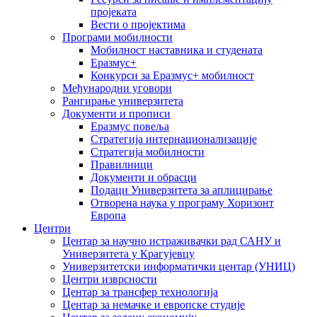
пројеката
Вести о пројектима
Програми мобилности
Мобилност наставника и студената
Еразмус+
Конкурси за Еразмус+ мобилност
Међународни уговори
Рангирање универзитета
Документи и прописи
Еразмус повеља
Стратегија интернационализације
Стратегија мобилности
Правилници
Документи и обрасци
Подаци Универзитета за аплицирање
Отворена наука у програму Хоризонт
Европа
Центри
Центар за научно истраживачки рад САНУ и
Универзитета у Крагујевцу
Универзитетски информатички центар (УНИЦ)
Центри изврсности
Центар за трансфер технологија
Центар за немачке и европске студије