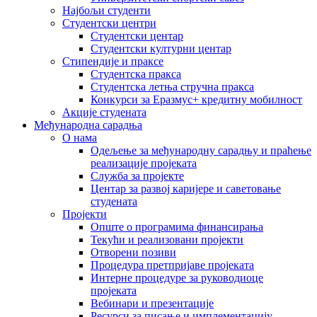
Најбољи студенти
Студентски центри
Студентски центар
Студентски културни центар
Стипендије и праксе
Студентска пракса
Студентска летња стручна пракса
Конкурси за Еразмус+ кредитну мобилност
Акције студената
Међународна сарадња
О нама
Одељење за међународну сарадњу и праћење
реализације пројеката
Служба за пројекте
Центар за развој каријере и саветовање
студената
Пројекти
Опште о програмима финансирања
Текући и реализовани пројекти
Отворени позиви
Процедура претпријаве пројеката
Интерне процедуре за руководиоце
пројеката
Вебинари и презентације
Ресурси за писање и имплементацију