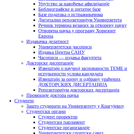
Упутство за навођење афилијације
Библиографске и цитатне базе
Базе података о истраживачима
Дигитални репозиторијум Универзитета
Рeчник термина везаних за отворену науку
Отворена наука у програму Хоризонт
Европа
Издавачка делатност
Универзитетски часописи
Издања Центра САНУ
Часописи — издања факултета
Докторске дисертације
Извештаји о научној заснованости ТЕМЕ и
испуњености услова кандидата
Извештаји за оцену и одбрану урађених
ДОКТОРСКИХ ДИСЕРТАЦИЈА
Репозиторијум докторских дисертација
Промоције доктора наука
Студенти
Зашто студирати на Универзитету у Крагујевцу
Студентски органи
Студент проректор
Студентски парламент
Студентске организације
Универзитетски спортски савез