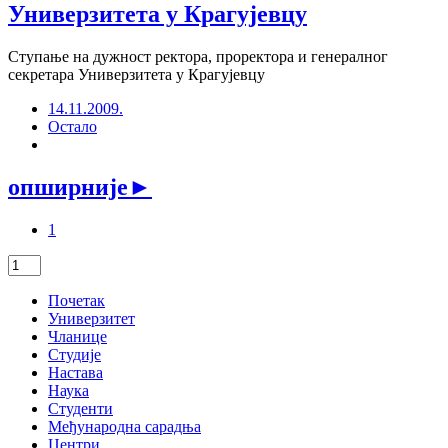
Универзитета у Крагујевцу
Ступање на дужност ректора, проректора и генералног
секретара Универзитета у Крагујевцу
14.11.2009.
Остало
опширније
►
1
Почетак
Универзитет
Чланице
Студије
Настава
Наука
Студенти
Међународна сарадња
Центри