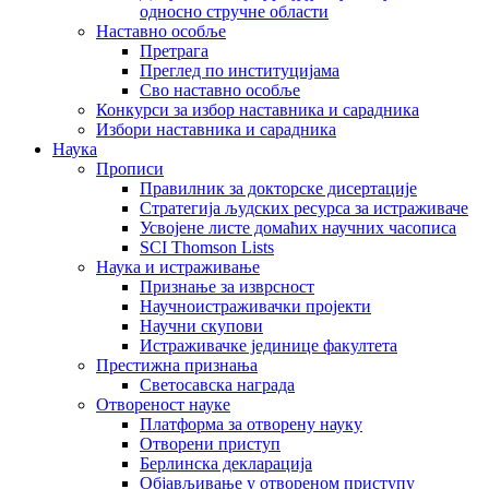
односно стручне области
Наставно особље
Претрага
Преглед по институцијама
Сво наставно особље
Конкурси за избор наставника и сарадника
Избори наставника и сарадника
Наука
Прописи
Правилник за докторске дисертације
Стратегија људских ресурса за истраживаче
Усвојене листе домаћих научних часописа
SCI Thomson Lists
Наука и истраживање
Признање за изврсност
Научноистраживачки пројекти
Научни скупови
Истраживачке јединице факултета
Престижна признања
Светосавска награда
Отвореност науке
Платформа за отворену науку
Отворени приступ
Берлинска декларација
Објављивање у отвореном приступу