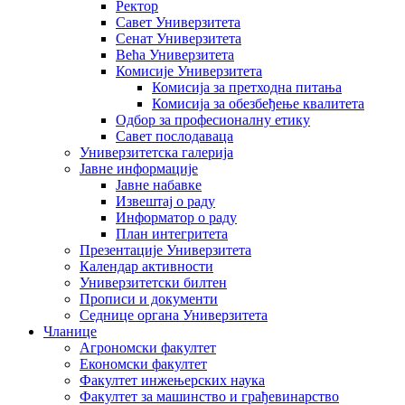
Ректор
Савет Универзитета
Сенат Универзитета
Већа Универзитета
Комисије Универзитета
Комисија за претходна питања
Комисија за обезбеђење квалитета
Одбор за професионалну етику
Савет послодаваца
Универзитетска галерија
Јавне информације
Јавне набавке
Извештај о раду
Информатор о раду
План интегритета
Презентације Универзитета
Календар активности
Универзитетски билтен
Прописи и документи
Седнице органа Универзитета
Чланице
Агрономски факултет
Економски факултет
Факултет инжењерских наука
Факултет за машинство и грађевинарство