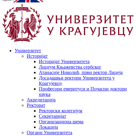
Универзитет
Историјат
Историјат Универзитета
Лицеум Књажевства сербског
Атанасије Николић, први ректор Лицеја
Досадашњи ректори Универзитета у
Крагујевцу
Професори емеритуси и Почасни доктори
наука
Акредитација
Ректорат
Ректорски колегијум
Секретаријат
Организациона шема
Локација
Органи Универзитета