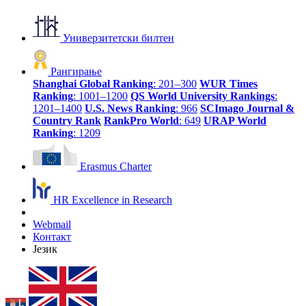
Универзитетски билтен
Рангирање
Shanghai Global Ranking
: 201–300
WUR Times
Ranking
: 1001–1200
QS World University Rankings
:
1201–1400
U.S. News Ranking
: 966
SCImago Journal &
Country Rank
RankPro World
: 649
URAP World
Ranking
: 1209
Erasmus Charter
HR Excellence in Research
Webmail
Контакт
Језик