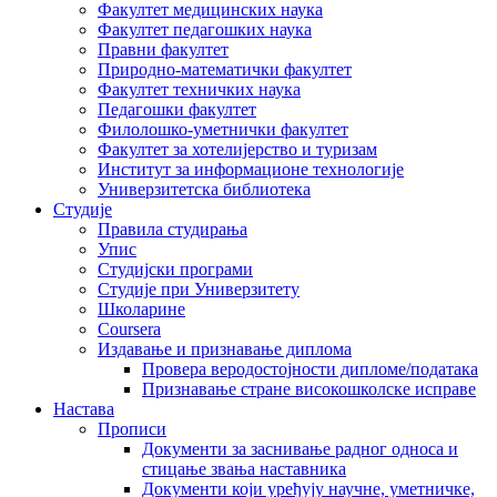
Факултет медицинских наука
Факултет педагошких наука
Правни факултет
Природно-математички факултет
Факултет техничких наука
Педагошки факултет
Филолошко-уметнички факултет
Факултет за хотелијерство и туризам
Институт за информационе технологије
Универзитетска библиотека
Студије
Правила студирања
Упис
Студијски програми
Студије при Универзитету
Школарине
Coursera
Издавање и признавање диплома
Провера веродостојности дипломе/података
Признавање стране високошколске исправе
Настава
Прописи
Документи за заснивање радног односа и
стицање звања наставника
Документи који уређују научне, уметничке,