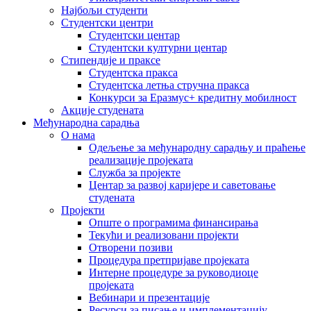
Најбољи студенти
Студентски центри
Студентски центар
Студентски културни центар
Стипендије и праксе
Студентска пракса
Студентска летња стручна пракса
Конкурси за Еразмус+ кредитну мобилност
Акције студената
Међународна сарадња
О нама
Одељење за међународну сарадњу и праћење
реализације пројеката
Служба за пројекте
Центар за развој каријере и саветовање
студената
Пројекти
Опште о програмима финансирања
Текући и реализовани пројекти
Отворени позиви
Процедура претпријаве пројеката
Интерне процедуре за руководиоце
пројеката
Вебинари и презентације
Ресурси за писање и имплементацију