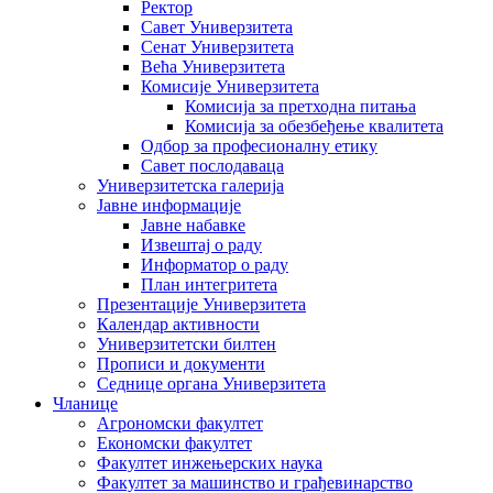
Ректор
Савет Универзитета
Сенат Универзитета
Већа Универзитета
Комисије Универзитета
Комисија за претходна питања
Комисија за обезбеђење квалитета
Одбор за професионалну етику
Савет послодаваца
Универзитетска галерија
Јавне информације
Јавне набавке
Извештај о раду
Информатор о раду
План интегритета
Презентације Универзитета
Календар активности
Универзитетски билтен
Прописи и документи
Седнице органа Универзитета
Чланице
Агрономски факултет
Економски факултет
Факултет инжењерских наука
Факултет за машинство и грађевинарство