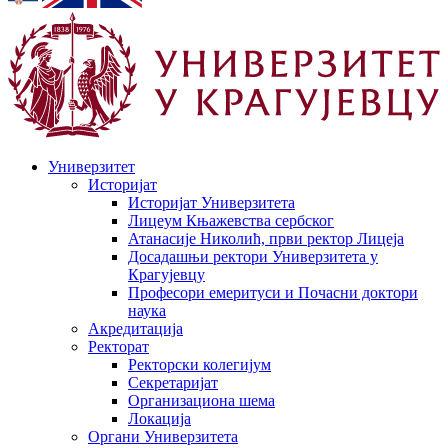
Универзитет
Историјат
Историјат Универзитета
Лицеум Књажевства сербског
Атанасије Николић, први ректор Лицеја
Досадашњи ректори Универзитета у
Крагујевцу
Професори емеритуси и Почасни доктори
наука
Акредитација
Ректорат
Ректорски колегијум
Секретаријат
Организациона шема
Локација
Органи Универзитета