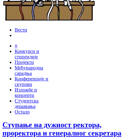
Вести
≡
Конкурси и
стипендије
Пројекти
Међународна
сарадња
Конференције и
скупови
Изложбе и
концерти
Студентска
дешавања
Остало
Ступање на дужност ректора,
проректора и генералног секретара