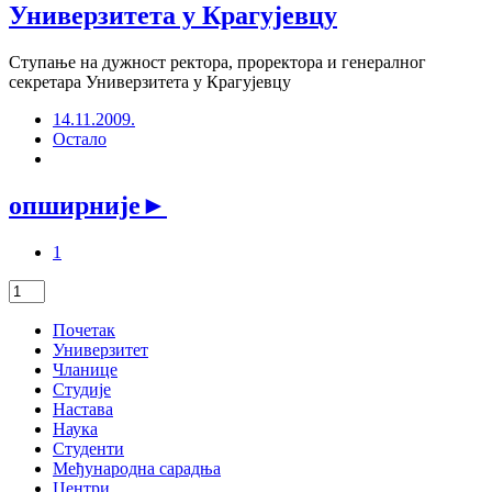
Универзитета у Крагујевцу
Ступање на дужност ректора, проректора и генералног
секретара Универзитета у Крагујевцу
14.11.2009.
Остало
опширније
►
1
Почетак
Универзитет
Чланице
Студије
Настава
Наука
Студенти
Међународна сарадња
Центри