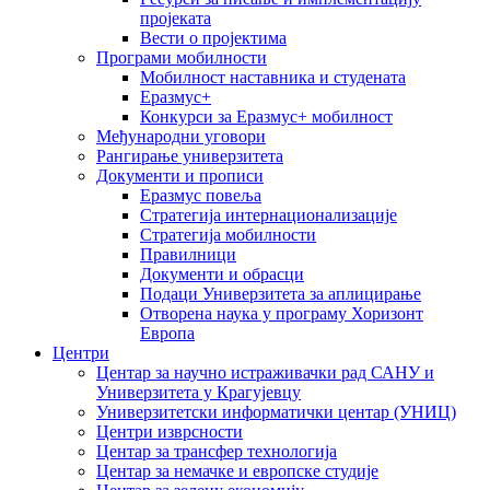
пројеката
Вести о пројектима
Програми мобилности
Мобилност наставника и студената
Еразмус+
Конкурси за Еразмус+ мобилност
Међународни уговори
Рангирање универзитета
Документи и прописи
Еразмус повеља
Стратегија интернационализације
Стратегија мобилности
Правилници
Документи и обрасци
Подаци Универзитета за аплицирање
Отворена наука у програму Хоризонт
Европа
Центри
Центар за научно истраживачки рад САНУ и
Универзитета у Крагујевцу
Универзитетски информатички центар (УНИЦ)
Центри изврсности
Центар за трансфер технологија
Центар за немачке и европске студије