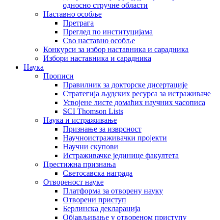
односно стручне области
Наставно особље
Претрага
Преглед по институцијама
Сво наставно особље
Конкурси за избор наставника и сарадника
Избори наставника и сарадника
Наука
Прописи
Правилник за докторске дисертације
Стратегија људских ресурса за истраживаче
Усвојене листе домаћих научних часописа
SCI Thomson Lists
Наука и истраживање
Признање за изврсност
Научноистраживачки пројекти
Научни скупови
Истраживачке јединице факултета
Престижна признања
Светосавска награда
Отвореност науке
Платформа за отворену науку
Отворени приступ
Берлинска декларација
Објављивање у отвореном приступу