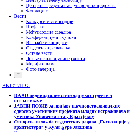
Центар за зелену економију
Центри — резултат међународних пројеката
Фондације
Вести
Конкурси и стипендије
Пројекти
Међународна сарадња
Конференције и скупови
Изложбе и концерти
Студентска дешавања
Остале вести
Летње школе и универзитети
Медији о нама
Фото галерија
☰
АКТУЕЛНО:
DAAD индивидуалне стипендије за студенте и
истраживаче
ЈАВНИ ПОЗИВ за пријаву научноистраживачких
односно уметничких пројеката младих истраживача и
уметника Универзитета у Крагујевцу
Отворена изложба студентских радова „Експозиције у
архитектури“ у Кући Ђуре Јакшића