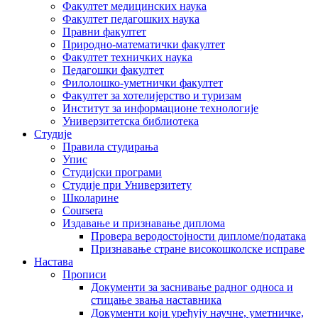
Факултет медицинских наука
Факултет педагошких наука
Правни факултет
Природно-математички факултет
Факултет техничких наука
Педагошки факултет
Филолошко-уметнички факултет
Факултет за хотелијерство и туризам
Институт за информационе технологије
Универзитетска библиотека
Студије
Правила студирања
Упис
Студијски програми
Студије при Универзитету
Школарине
Coursera
Издавање и признавање диплома
Провера веродостојности дипломе/података
Признавање стране високошколске исправе
Настава
Прописи
Документи за заснивање радног односа и
стицање звања наставника
Документи који уређују научне, уметничке,