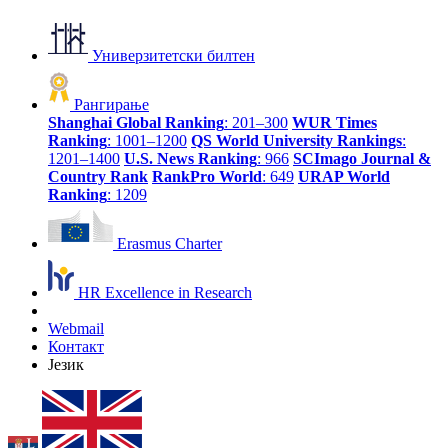
Универзитетски билтен
Рангирање
Shanghai Global Ranking
: 201–300
WUR Times
Ranking
: 1001–1200
QS World University Rankings
:
1201–1400
U.S. News Ranking
: 966
SCImago Journal &
Country Rank
RankPro World
: 649
URAP World
Ranking
: 1209
Erasmus Charter
HR Excellence in Research
Webmail
Контакт
Језик