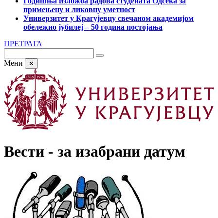
Годишња изложба радова студената Одсека за
примењену и ликовну уметност
Универзитет у Крагујевцу свечаном академијом
обележио јубилеј – 50 година постојања
ПРЕТРАГА
Мени
✕
Вести - за изабрани датум