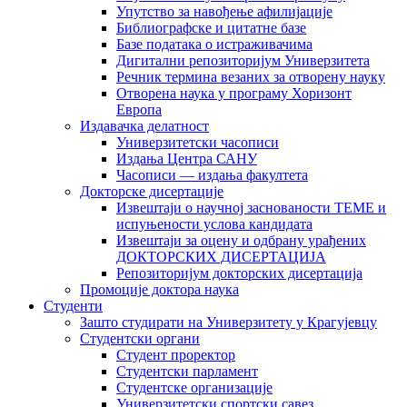
Упутство за навођење афилијације
Библиографске и цитатне базе
Базе података о истраживачима
Дигитални репозиторијум Универзитета
Рeчник термина везаних за отворену науку
Отворена наука у програму Хоризонт
Европа
Издавачка делатност
Универзитетски часописи
Издања Центра САНУ
Часописи — издања факултета
Докторске дисертације
Извештаји о научној заснованости ТЕМЕ и
испуњености услова кандидата
Извештаји за оцену и одбрану урађених
ДОКТОРСКИХ ДИСЕРТАЦИЈА
Репозиторијум докторских дисертација
Промоције доктора наука
Студенти
Зашто студирати на Универзитету у Крагујевцу
Студентски органи
Студент проректор
Студентски парламент
Студентске организације
Универзитетски спортски савез