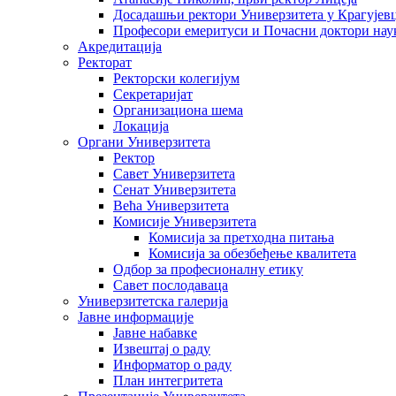
Досадашњи ректори Универзитета у Крагујев
Професори емеритуси и Почасни доктори нау
Акредитација
Ректорат
Ректорски колегијум
Секретаријат
Организациона шема
Локација
Органи Универзитета
Ректор
Савет Универзитета
Сенат Универзитета
Већа Универзитета
Комисије Универзитета
Комисија за претходна питања
Комисија за обезбеђење квалитета
Одбор за професионалну етику
Савет послодаваца
Универзитетска галерија
Јавне информације
Јавне набавке
Извештај о раду
Информатор о раду
План интегритета