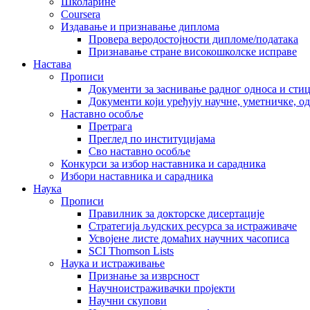
Школарине
Coursera
Издавање и признавање диплома
Провера веродостојности дипломе/података
Признавање стране високошколске исправе
Настава
Прописи
Документи за заснивање радног односа и сти
Документи који уређују научне, уметничке, о
Наставно особље
Претрага
Преглед по институцијама
Сво наставно особље
Конкурси за избор наставника и сарадника
Избори наставника и сарадника
Наука
Прописи
Правилник за докторске дисертације
Стратегија људских ресурса за истраживаче
Усвојене листе домаћих научних часописа
SCI Thomson Lists
Наука и истраживање
Признање за изврсност
Научноистраживачки пројекти
Научни скупови