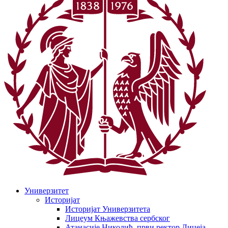
Универзитет
Историјат
Историјат Универзитета
Лицеум Књажевства сербског
Атанасије Николић, први ректор Лицеја