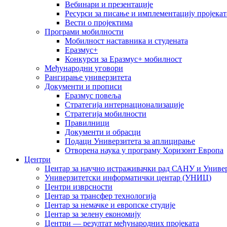
Вебинари и презентације
Ресурси за писање и имплементацију пројекат
Вести о пројектима
Програми мобилности
Мобилност наставника и студената
Еразмус+
Конкурси за Еразмус+ мобилност
Међународни уговори
Рангирање универзитета
Документи и прописи
Еразмус повеља
Стратегија интернационализације
Стратегија мобилности
Правилници
Документи и обрасци
Подаци Универзитета за аплицирање
Отворена наука у програму Хоризонт Европа
Центри
Центар за научно истраживачки рад САНУ и Универ
Универзитетски информатички центар (УНИЦ)
Центри изврсности
Центар за трансфер технологија
Центар за немачке и европске студије
Центар за зелену економију
Центри — резултат међународних пројеката