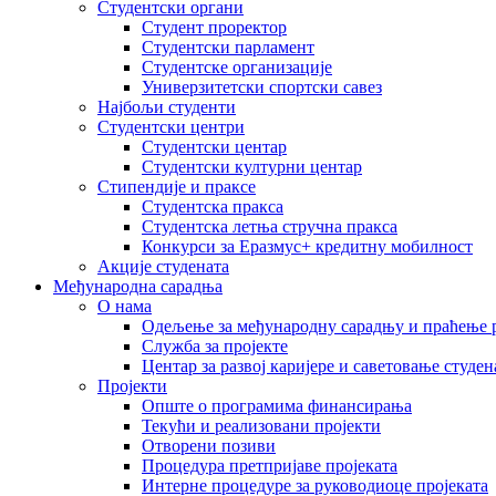
Студентски органи
Студент проректор
Студентски парламент
Студентске организације
Универзитетски спортски савез
Најбољи студенти
Студентски центри
Студентски центар
Студентски културни центар
Стипендије и праксе
Студентска пракса
Студентска летња стручна пракса
Конкурси за Еразмус+ кредитну мобилност
Акције студената
Међународна сарадња
О нама
Одељење за међународну сарадњу и праћење р
Служба за пројекте
Центар за развој каријере и саветовање студен
Пројекти
Опште о програмима финансирања
Текући и реализовани пројекти
Отворени позиви
Процедура претпријаве пројеката
Интерне процедуре за руководиоце пројеката