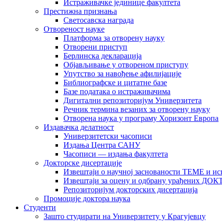
Истраживачке јединице факултета
Престижна признања
Светосавска награда
Отвореност науке
Платформа за отворену науку
Отворени приступ
Берлинска декларација
Објављивање у отвореном приступу
Упутство за навођење афилијације
Библиографске и цитатне базе
Базе података о истраживачима
Дигитални репозиторијум Универзитета
Рeчник термина везаних за отворену науку
Отворена наука у програму Хоризонт Европа
Издавачка делатност
Универзитетски часописи
Издања Центра САНУ
Часописи — издања факултета
Докторске дисертације
Извештаји о научној заснованости ТЕМЕ и ис
Извештаји за оцену и одбрану урађених
Репозиторијум докторских дисертација
Промоције доктора наука
Студенти
Зашто студирати на Универзитету у Крагујевцу