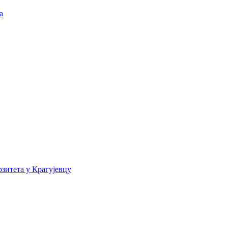
а
зитета у Крагујевцу