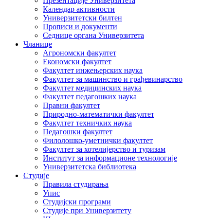
Презентације Универзитета
Календар активности
Универзитетски билтен
Прописи и документи
Седнице органа Универзитета
Чланице
Агрономски факултет
Економски факултет
Факултет инжењерских наука
Факултет за машинство и грађевинарство
Факултет медицинских наука
Факултет педагошких наука
Правни факултет
Природно-математички факултет
Факултет техничких наука
Педагошки факултет
Филолошко-уметнички факултет
Факултет за хотелијерство и туризам
Институт за информационе технологије
Универзитетска библиотека
Студије
Правила студирања
Упис
Студијски програми
Студије при Универзитету