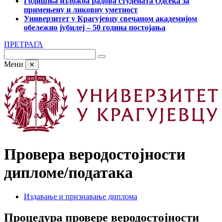
Годишња изложба радова студената Одсека за
примењену и ликовну уметност
Универзитет у Крагујевцу свечаном академијом
обележио јубилеј – 50 година постојања
ПРЕТРАГА
Мени
✕
Провера веродостојности
дипломе/података
Издавање и признавање диплома
Процедура провере веродостојности