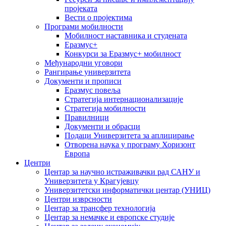
пројеката
Вести о пројектима
Програми мобилности
Мобилност наставника и студената
Еразмус+
Конкурси за Еразмус+ мобилност
Међународни уговори
Рангирање универзитета
Документи и прописи
Еразмус повеља
Стратегија интернационализације
Стратегија мобилности
Правилници
Документи и обрасци
Подаци Универзитета за аплицирање
Отворена наука у програму Хоризонт
Европа
Центри
Центар за научно истраживачки рад САНУ и
Универзитета у Крагујевцу
Универзитетски информатички центар (УНИЦ)
Центри изврсности
Центар за трансфер технологија
Центар за немачке и европске студије