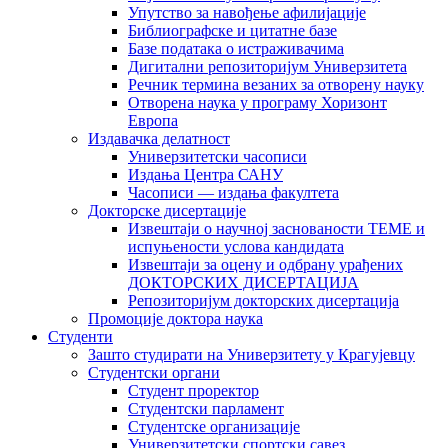
Упутство за навођење афилијације
Библиографске и цитатне базе
Базе података о истраживачима
Дигитални репозиторијум Универзитета
Рeчник термина везаних за отворену науку
Отворена наука у програму Хоризонт
Европа
Издавачка делатност
Универзитетски часописи
Издања Центра САНУ
Часописи — издања факултета
Докторске дисертације
Извештаји о научној заснованости ТЕМЕ и
испуњености услова кандидата
Извештаји за оцену и одбрану урађених
ДОКТОРСКИХ ДИСЕРТАЦИЈА
Репозиторијум докторских дисертација
Промоције доктора наука
Студенти
Зашто студирати на Универзитету у Крагујевцу
Студентски органи
Студент проректор
Студентски парламент
Студентске организације
Универзитетски спортски савез