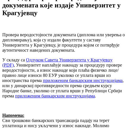
докумената које издаје Универзитет у
Крагујевцу
Провера веродостојности докумената (диплома или уверења о
дипломирању), која су издали факултети у саставу
Универзитета у Крагујевцу, је процедура којом се потврђује
аутентичност наведених докумената.
У складу са
Одлуком Савета Универзитета у Крагујевцу
(PDF)
, Универзитет наплаћује накнаду за процедуру провере
веродостојности, а износ накнаде који плаћа физичко лице/
правно лице износи 80 ЕУР уколико се уплата врши из
иностранства према
приложеним банкарским инструкцијама
,
или у динарској противвредности према средњем курсу
Народне банке, уколико се уплата врши у Републици Србији
према
приложеним банкарским инструкцијама
.
Напомена:
Сви трошкови банкарских трансакција падају на терет
уплатиоца и нису укључени у износ накнаде. Молимо