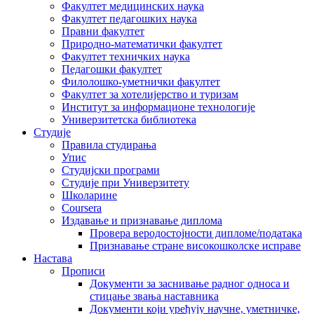
Факултет медицинских наука
Факултет педагошких наука
Правни факултет
Природно-математички факултет
Факултет техничких наука
Педагошки факултет
Филолошко-уметнички факултет
Факултет за хотелијерство и туризам
Институт за информационе технологије
Универзитетска библиотека
Студије
Правила студирања
Упис
Студијски програми
Студије при Универзитету
Школарине
Coursera
Издавање и признавање диплома
Провера веродостојности дипломе/података
Признавање стране високошколске исправе
Настава
Прописи
Документи за заснивање радног односа и
стицање звања наставника
Документи који уређују научне, уметничке,