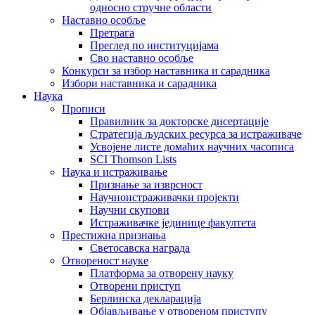
односно стручне области
Наставно особље
Претрага
Преглед по институцијама
Сво наставно особље
Конкурси за избор наставника и сарадника
Избори наставника и сарадника
Наука
Прописи
Правилник за докторске дисертације
Стратегија људских ресурса за истраживаче
Усвојене листе домаћих научних часописа
SCI Thomson Lists
Наука и истраживање
Признање за изврсност
Научноистраживачки пројекти
Научни скупови
Истраживачке јединице факултета
Престижна признања
Светосавска награда
Отвореност науке
Платформа за отворену науку
Отворени приступ
Берлинска декларација
Објављивање у отвореном приступу