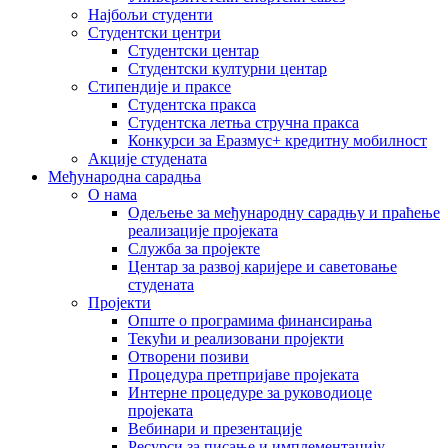
Најбољи студенти
Студентски центри
Студентски центар
Студентски културни центар
Стипендије и праксе
Студентска пракса
Студентска летња стручна пракса
Конкурси за Еразмус+ кредитну мобилност
Акције студената
Међународна сарадња
О нама
Одељење за међународну сарадњу и праћење
реализације пројеката
Служба за пројекте
Центар за развој каријере и саветовање
студената
Пројекти
Опште о програмима финансирања
Текући и реализовани пројекти
Отворени позиви
Процедура претпријаве пројеката
Интерне процедуре за руководиоце
пројеката
Вебинари и презентације
Ресурси за писање и имплементацију