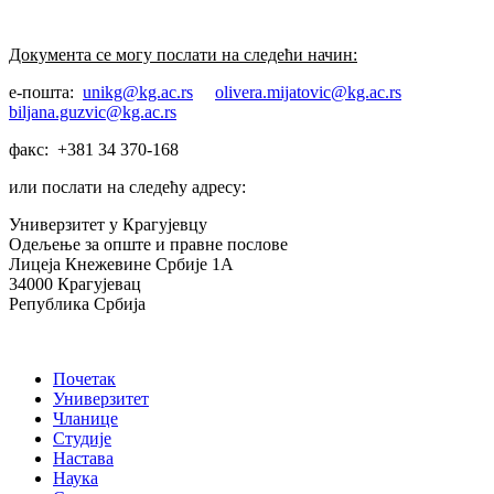
Документа се могу послати на следећи начин:
е-пошта:
unikg@kg.ac.rs
olivera.mijatovic@kg.ac.rs
biljana.guzvic@kg.ac.rs
факс: +381 34 370-168
или послати на следећу адресу:
Универзитет у Крагујевцу
Одељење за опште и правне послове
Лицеја Кнежевине Србије 1А
34000 Крагујевац
Република Србија
Почетак
Универзитет
Чланице
Студије
Настава
Наука