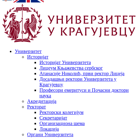
Универзитет
Историјат
Историјат Универзитета
Лицеум Књажевства сербског
Атанасије Николић, први ректор Лицеја
Досадашњи ректори Универзитета у
Крагујевцу
Професори емеритуси и Почасни доктори
наука
Акредитација
Ректорат
Ректорски колегијум
Секретаријат
Организациона шема
Локација
Органи Универзитета