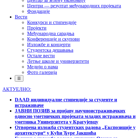
Центар за зелену економију
Центри — резултат међународних пројеката
Фондације
Вести
Конкурси и стипендије
Пројекти
Међународна сарадња
Конференције и скупови
Изложбе и концерти
Студентска дешавања
Остале вести
Летње школе и универзитети
Медији о нама
Фото галерија
☰
АКТУЕЛНО:
DAAD индивидуалне стипендије за студенте и
истраживаче
ЈАВНИ ПОЗИВ за пријаву научноистраживачких
односно уметничких пројеката младих истраживача и
уметника Универзитета у Крагујевцу
Отворена изложба студентских радова „Експозиције у
архитектури“ у Кући Ђуре Јакшића