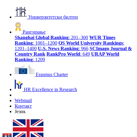
Универзитетски билтен
Рангирање
Shanghai Global Ranking
: 201–300
WUR Times
Ranking
: 1001–1200
QS World University Rankings
:
1201–1400
U.S. News Ranking
: 966
SCImago Journal &
Country Rank
RankPro World
: 649
URAP World
Ranking
: 1209
Erasmus Charter
HR Excellence in Research
Webmail
Контакт
Језик