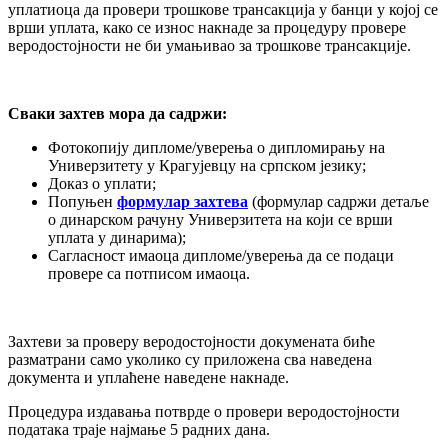
уплатиоца да провери трошкове трансакција у банци у којој се
врши уплата, како се износ накнаде за процедуру провере
веродостојности не би умањивао за трошкове трансакције.
Сваки захтев мора да садржи:
Фотокопију дипломе/уверења о дипломирању на
Универзитету у Крагујевцу на српском језику;
Доказ о уплати;
Попуњен
формулар захтева
(формулар садржи детаље
о динарском рачуну Универзитета на који се врши
уплата у динарима);
Сагласност имаоца дипломе/уверења да се подаци
провере са потписом имаоца.
Захтеви за проверу веродостојности докумената биће
разматрани само уколико су приложена сва наведена
документа и уплаћене наведене накнаде.
Процедура издавања потврде о провери веродостојности
података траје најмање 5 радних дана.