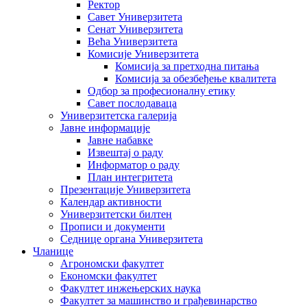
Ректор
Савет Универзитета
Сенат Универзитета
Већа Универзитета
Комисије Универзитета
Комисија за претходна питања
Комисија за обезбеђење квалитета
Одбор за професионалну етику
Савет послодаваца
Универзитетска галерија
Јавне информације
Јавне набавке
Извештај о раду
Информатор о раду
План интегритета
Презентације Универзитета
Календар активности
Универзитетски билтен
Прописи и документи
Седнице органа Универзитета
Чланице
Агрономски факултет
Економски факултет
Факултет инжењерских наука
Факултет за машинство и грађевинарство