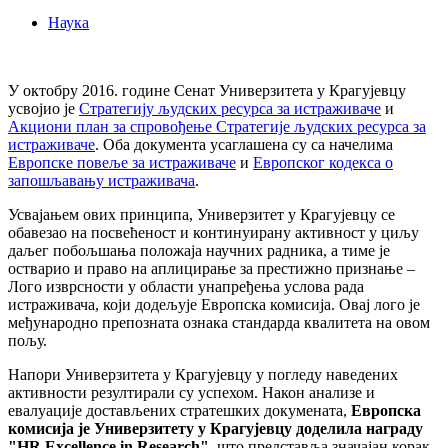
Наука
У октобру 2016. године Сенат Универзитета у Крагујевцу
усвојио је
Стратегију људских ресурса за истраживаче
и
Акциони план за спровођење Стратегије људских ресурса за
истраживаче
. Оба документа усаглашена су са начелима
Европске повеље за истраживаче
и
Европског кодекса о
запошљавању истраживача
.
Усвајањем ових принципа, Универзитет у Крагујевцу се
обавезао на посвећеност и континуирану активност у циљу
даљег побољшања положаја научних радника, а тиме је
остварио и право на аплицирање за престижно признање –
Лого изврсности у области унапређења услова рада
истраживача, који додељује Европска комисија. Овај лого је
међународно препозната ознака стандарда квалитета на овом
пољу.
Напори Универзитета у Крагујевцу у погледу наведених
активности резултирали су успехом. Након анализе и
евалуације достављених стратешких докумената,
Европска
комисија је Универзитету у Крагујевцу доделила награду
"HR Excellence in Research"
, што представља значајан корак