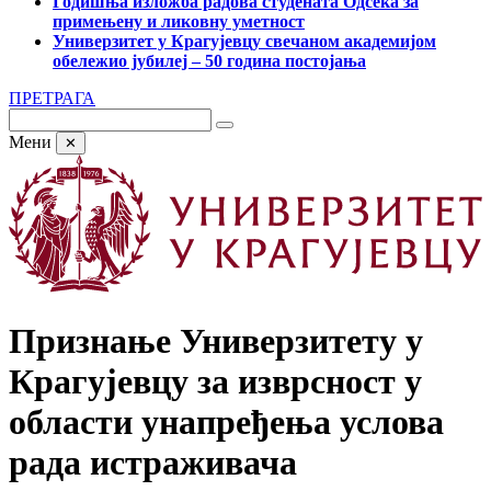
Годишња изложба радова студената Одсека за
примењену и ликовну уметност
Универзитет у Крагујевцу свечаном академијом
обележио јубилеј – 50 година постојања
ПРЕТРАГА
Мени
✕
Признање Универзитету у
Крагујевцу за изврсност у
области унапређења услова
рада истраживача