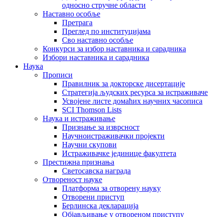
односно стручне области
Наставно особље
Претрага
Преглед по институцијама
Сво наставно особље
Конкурси за избор наставника и сарадника
Избори наставника и сарадника
Наука
Прописи
Правилник за докторске дисертације
Стратегија људских ресурса за истраживаче
Усвојене листе домаћих научних часописа
SCI Thomson Lists
Наука и истраживање
Признање за изврсност
Научноистраживачки пројекти
Научни скупови
Истраживачке јединице факултета
Престижна признања
Светосавска награда
Отвореност науке
Платформа за отворену науку
Отворени приступ
Берлинска декларација
Објављивање у отвореном приступу