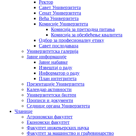
Ректор
Савет Универзитета
Сенат Универзитета
Већа Универзитета
Комисије Универзитета
Комисија за претходна питања
Комисија за обезбеђење квалитета
Одбор за професионалну етику
Савет послодаваца
Универзитетска галерија
Јавне информације
Јавне набавке
Извештај о раду
Информатор о раду
План интегритета
Презентације Универзитета
Календар активности
Универзитетски билтен
Прописи и документи
Седнице органа Универзитета
Чланице
Агрономски факултет
Економски факултет
Факултет инжењерских наука
Факултет за машинство и грађевинарство