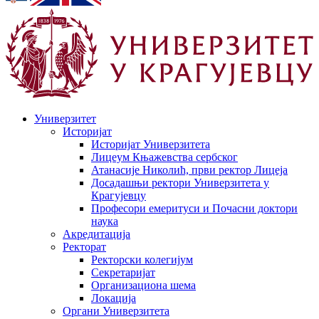
Универзитет
Историјат
Историјат Универзитета
Лицеум Књажевства сербског
Атанасије Николић, први ректор Лицеја
Досадашњи ректори Универзитета у
Крагујевцу
Професори емеритуси и Почасни доктори
наука
Акредитација
Ректорат
Ректорски колегијум
Секретаријат
Организациона шема
Локација
Органи Универзитета