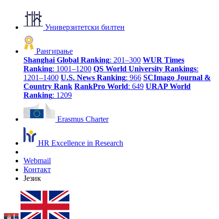
Универзитетски билтен
Рангирање
Shanghai Global Ranking
: 201–300
WUR Times
Ranking
: 1001–1200
QS World University Rankings
:
1201–1400
U.S. News Ranking
: 966
SCImago Journal &
Country Rank
RankPro World
: 649
URAP World
Ranking
: 1209
Erasmus Charter
HR Excellence in Research
Webmail
Контакт
Језик