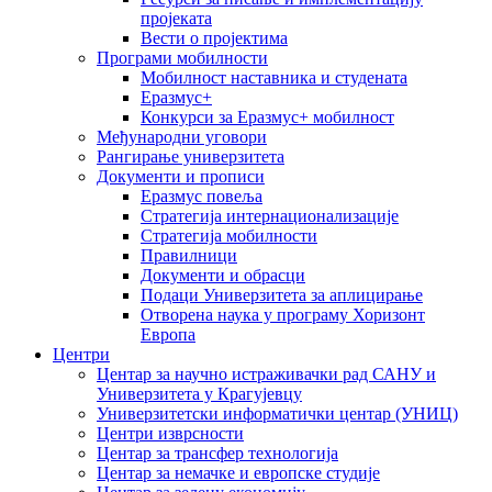
пројеката
Вести о пројектима
Програми мобилности
Мобилност наставника и студената
Еразмус+
Конкурси за Еразмус+ мобилност
Међународни уговори
Рангирање универзитета
Документи и прописи
Еразмус повеља
Стратегија интернационализације
Стратегија мобилности
Правилници
Документи и обрасци
Подаци Универзитета за аплицирање
Отворена наука у програму Хоризонт
Европа
Центри
Центар за научно истраживачки рад САНУ и
Универзитета у Крагујевцу
Универзитетски информатички центар (УНИЦ)
Центри изврсности
Центар за трансфер технологија
Центар за немачке и европске студије