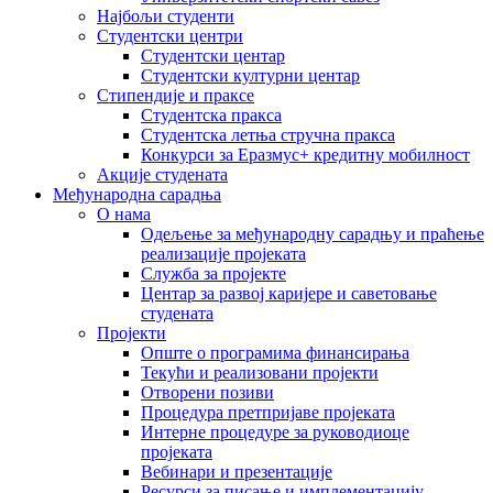
Најбољи студенти
Студентски центри
Студентски центар
Студентски културни центар
Стипендије и праксе
Студентска пракса
Студентска летња стручна пракса
Конкурси за Еразмус+ кредитну мобилност
Акције студената
Међународна сарадња
О нама
Одељење за међународну сарадњу и праћење
реализације пројеката
Служба за пројекте
Центар за развој каријере и саветовање
студената
Пројекти
Опште о програмима финансирања
Текући и реализовани пројекти
Отворени позиви
Процедура претпријаве пројеката
Интерне процедуре за руководиоце
пројеката
Вебинари и презентације
Ресурси за писање и имплементацију