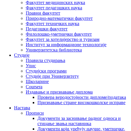
Факултет медицинских наука
Факултет педагошких наука
Правни факултет
Природно-математички факултет
Факултет техничких наука
Педагошки факултет
Филолошко-уметнички факултет
Факултет за хотелијерство и туризам
Институт за информационе технологије
Универзитетска библиотека
Студије
Правила студирања
Упис
Студијски програми
Студије при Универзитету
Школарине
Coursera
Издавање и признавање диплома
Провера веродостојности дипломе/података
Признавање стране високошколске исправе
Настава
Прописи
Документи за заснивање радног односа и
стицање звања наставника
Документи који уређују научне, уметничке,