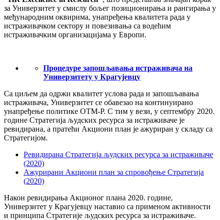
за Универзитет у смислу бољег позиционирања и рангирања у
међународним оквирима, унапређења квалитета рада у
истраживачком сектору и повезивања са водећим
истраживачким организацијама у Европи.
Процедуре запошљавања истраживача на
Универзитету у Крагујевцу
Са циљем да одржи квалитет услова рада и запошљавања
истраживача, Универзитет се обавезао на континуирано
унапређење политике ОТМ-Р. С тим у вези, у септембру 2020.
године Стратегија људских ресурса за истраживаче је
ревидирана, а пратећи Акциони план је ажуриран у складу са
Стратегијом.
Ревидирана Стратегија људских ресурса за истраживаче
(2020)
Ажурирани Акциони план за спровођење Стратегија
(2020)
Након ревидирања Акционог плана 2020. године,
Универзитет у Крагујевцу наставио са применом активности
и принципа Стратегије људских ресурса за истраживаче.