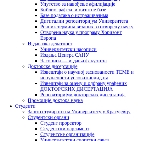
Упутство за навођење афилијације
Библиографске и цитатне базе
Базе података о истраживачима
Дигитални репозиторијум Универзитета
Рeчник термина везаних за отворену науку
Отворена наука у програму Хоризонт
Европа
Издавачка делатност
Универзитетски часописи
Издања Центра САНУ
Часописи — издања факултета
Докторске дисертације
Извештаји о научној заснованости ТЕМЕ и
испуњености услова кандидата
Извештаји за оцену и одбрану урађених
ДОКТОРСКИХ ДИСЕРТАЦИЈА
Репозиторијум докторских дисертација
Промоције доктора наука
Студенти
Зашто студирати на Универзитету у Крагујевцу
Студентски органи
Студент проректор
Студентски парламент
Студентске организације
Универзитетски спортски савез