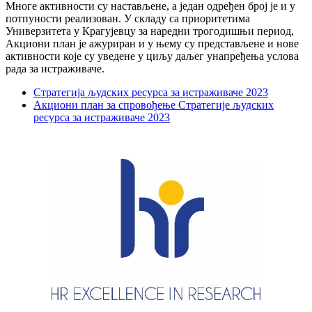
Многе активности су настављене, а један одређен број је и у
потпуности реализован. У складу са приоритетима
Универзитета у Крагујевцу за наредни трогодишњи период,
Акциони план је ажуриран и у њему су представљене и нове
активности које су уведене у циљу даљег унапређења услова
рада за истраживаче.
Стратегија људских ресурса за истраживаче 2023
Акциони план за спровођење Стратегије људских
ресурса за истраживаче 2023