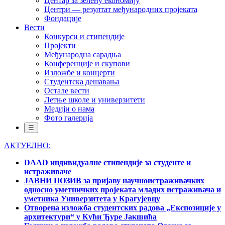
Центар за зелену економију
Центри — резултат међународних пројеката
Фондације
Вести
Конкурси и стипендије
Пројекти
Међународна сарадња
Конференције и скупови
Изложбе и концерти
Студентска дешавања
Остале вести
Летње школе и универзитети
Медији о нама
Фото галерија
☰
АКТУЕЛНО:
DAAD индивидуалне стипендије за студенте и
истраживаче
ЈАВНИ ПОЗИВ за пријаву научноистраживачких
односно уметничких пројеката младих истраживача и
уметника Универзитета у Крагујевцу
Отворена изложба студентских радова „Експозиције у
архитектури“ у Кући Ђуре Јакшића