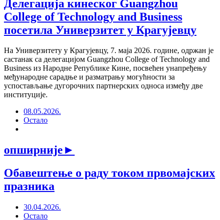
Делегација кинеског Guangzhou
College of Technology and Business
посетила Универзитет у Крагујевцу
На Универзитету у Крагујевцу, 7. маја 2026. године, одржан је
састанак са делегацијом Guangzhou College of Technology and
Business из Народне Републике Кине, посвећен унапређењу
међународне сарадње и разматрању могућности за
успостављање дугорочних партнерских односа између две
институције.
08.05.2026.
Остало
опширније
►
Обавештење о раду током првомајских
празника
30.04.2026.
Остало