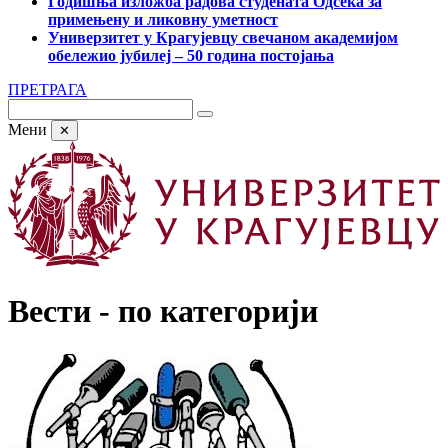
Годишња изложба радова студената Одсека за
примењену и ликовну уметност
Универзитет у Крагујевцу свечаном академијом
обележио јубилеј – 50 година постојања
ПРЕТРАГА
Мени
✕
Вести - по категорији