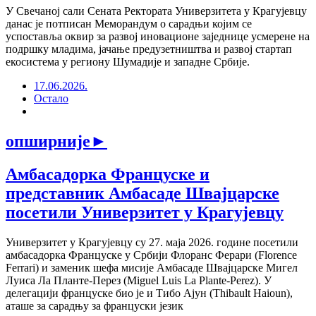
У Свечаној сали Сената Ректората Универзитета у Крагујевцу
данас је потписан Меморандум о сарадњи којим се
успоставља оквир за развој иновационе заједнице усмерене на
подршку младима, јачање предузетништва и развој стартап
екосистема у региону Шумадије и западне Србије.
17.06.2026.
Остало
опширније
►
Амбасадорка Француске и
представник Амбасаде Швајцарске
посетили Универзитет у Крагујевцу
Универзитет у Крагујевцу су 27. маја 2026. године посетили
амбасадорка Француске у Србији Флоранс Ферари (Florence
Ferrari) и заменик шефа мисије Амбасаде Швајцарске Мигел
Луиса Ла Планте-Перез (Miguel Luis La Plante-Perez). У
делегацији француске био је и Тибо Ајун (Thibault Haioun),
аташе за сарадњу за француски језик