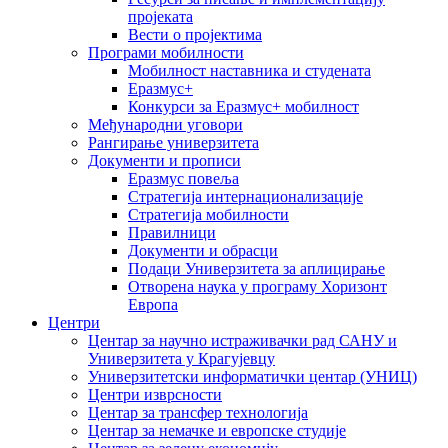
пројеката
Вести о пројектима
Програми мобилности
Мобилност наставника и студената
Еразмус+
Конкурси за Еразмус+ мобилност
Међународни уговори
Рангирање универзитета
Документи и прописи
Еразмус повеља
Стратегија интернационализације
Стратегија мобилности
Правилници
Документи и обрасци
Подаци Универзитета за аплицирање
Отворена наука у програму Хоризонт
Европа
Центри
Центар за научно истраживачки рад САНУ и
Универзитета у Крагујевцу
Универзитетски информатички центар (УНИЦ)
Центри изврсности
Центар за трансфер технологија
Центар за немачке и европске студије