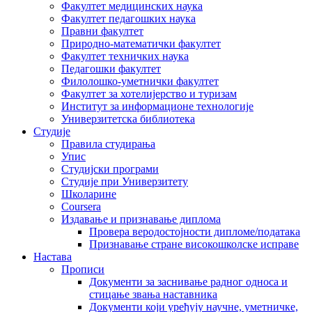
Факултет медицинских наука
Факултет педагошких наука
Правни факултет
Природно-математички факултет
Факултет техничких наука
Педагошки факултет
Филолошко-уметнички факултет
Факултет за хотелијерство и туризам
Институт за информационе технологије
Универзитетска библиотека
Студије
Правила студирања
Упис
Студијски програми
Студије при Универзитету
Школарине
Coursera
Издавање и признавање диплома
Провера веродостојности дипломе/података
Признавање стране високошколске исправе
Настава
Прописи
Документи за заснивање радног односа и
стицање звања наставника
Документи који уређују научне, уметничке,