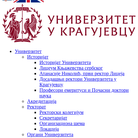
Универзитет
Историјат
Историјат Универзитета
Лицеум Књажевства сербског
Атанасије Николић, први ректор Лицеја
Досадашњи ректори Универзитета у
Крагујевцу
Професори емеритуси и Почасни доктори
наука
Акредитација
Ректорат
Ректорски колегијум
Секретаријат
Организациона шема
Локација
Органи Универзитета