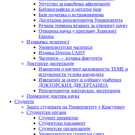
Упутство за навођење афилијације
Библиографске и цитатне базе
Базе података о истраживачима
Дигитални репозиторијум Универзитета
Рeчник термина везаних за отворену науку
Отворена наука у програму Хоризонт
Европа
Издавачка делатност
Универзитетски часописи
Издања Центра САНУ
Часописи — издања факултета
Докторске дисертације
Извештаји о научној заснованости ТЕМЕ и
испуњености услова кандидата
Извештаји за оцену и одбрану урађених
ДОКТОРСКИХ ДИСЕРТАЦИЈА
Репозиторијум докторских дисертација
Промоције доктора наука
Студенти
Зашто студирати на Универзитету у Крагујевцу
Студентски органи
Студент проректор
Студентски парламент
Студентске организације
Универзитетски спортски савез