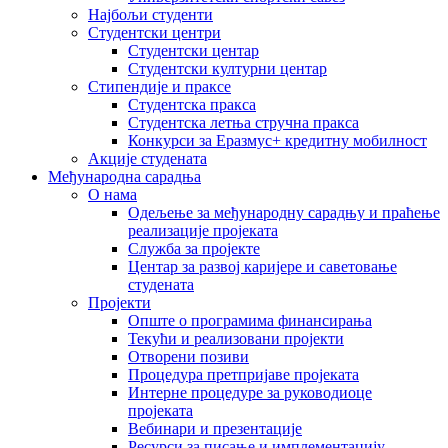
Најбољи студенти
Студентски центри
Студентски центар
Студентски културни центар
Стипендије и праксе
Студентска пракса
Студентска летња стручна пракса
Конкурси за Еразмус+ кредитну мобилност
Акције студената
Међународна сарадња
О нама
Одељење за међународну сарадњу и праћење
реализације пројеката
Служба за пројекте
Центар за развој каријере и саветовање
студената
Пројекти
Опште о програмима финансирања
Текући и реализовани пројекти
Отворени позиви
Процедура претпријаве пројеката
Интерне процедуре за руководиоце
пројеката
Вебинари и презентације
Ресурси за писање и имплементацију