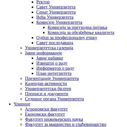
Ректор
Савет Универзитета
Сенат Универзитета
Већа Универзитета
Комисије Универзитета
Комисија за претходна питања
Комисија за обезбеђење квалитета
Одбор за професионалну етику
Савет послодаваца
Универзитетска галерија
Јавне информације
Јавне набавке
Извештај о раду
Информатор о раду
План интегритета
Презентације Универзитета
Календар активности
Универзитетски билтен
Прописи и документи
Седнице органа Универзитета
Чланице
Агрономски факултет
Економски факултет
Факултет инжењерских наука
Факултет за машинство и грађевинарство