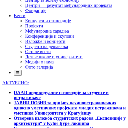
Центар за зелену економију
Центри — резултат међународних пројеката
Фондације
Вести
Конкурси и стипендије
Пројекти
Међународна сарадња
Конференције и скупови
Изложбе и концерти
Студентска дешавања
Остале вести
Летње школе и универзитети
Медији о нама
Фото галерија
☰
АКТУЕЛНО:
DAAD индивидуалне стипендије за студенте и
истраживаче
ЈАВНИ ПОЗИВ за пријаву научноистраживачких
односно уметничких пројеката младих истраживача и
уметника Универзитета у Крагујевцу
Отворена изложба студентских радова „Експозиције у
архитектури“ у Кући Ђуре Јакшића