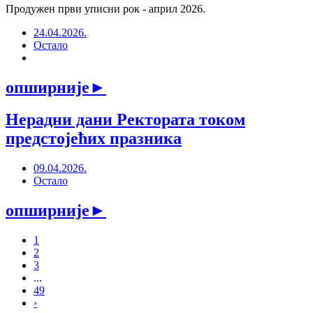
Продужен први уписни рок - април 2026.
24.04.2026.
Остало
опширније
►
Нерадни дани Ректората током
предстојећих празника
09.04.2026.
Остало
опширније
►
1
2
3
...
49
›