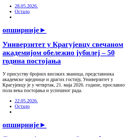
28.05.2026.
Остало
опширније
►
Универзитет у Крагујевцу свечаном
академијом обележио јубилеј – 50
година постојања
У присуству бројних високих званица, представника
академске заједнице и драгих гостију, Универзитет у
Крагујевцу је у четвртак, 21. маја 2026. године, прославио
пола века постојања и успешног рада.
22.05.2026.
Остало
опширније
►