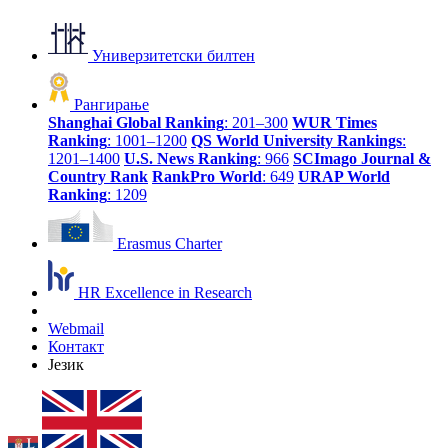
Универзитетски билтен
Рангирање
Shanghai Global Ranking
: 201–300
WUR Times
Ranking
: 1001–1200
QS World University Rankings
:
1201–1400
U.S. News Ranking
: 966
SCImago Journal &
Country Rank
RankPro World
: 649
URAP World
Ranking
: 1209
Erasmus Charter
HR Excellence in Research
Webmail
Контакт
Језик