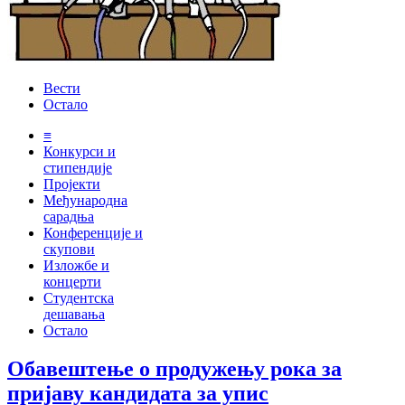
Вести
Остало
≡
Конкурси и
стипендије
Пројекти
Међународна
сарадња
Конференције и
скупови
Изложбе и
концерти
Студентска
дешавања
Остало
Обавештење о продужењу рока за
пријаву кандидата за упис