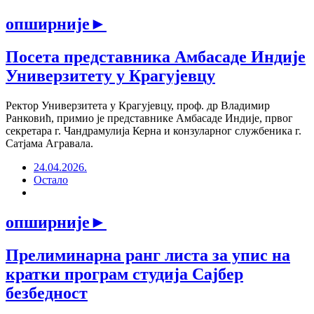
опширније
►
Посета представника Амбасаде Индије
Универзитету у Крагујевцу
Ректор Универзитетa у Крагујевцу, проф. др Владимир
Ранковић, примио је представнике Амбасадe Индије, првог
секретара г. Чандрамулија Керна и конзуларног службеника г.
Сатјама Агравала.
24.04.2026.
Остало
опширније
►
Прелиминарна ранг листа за упис на
кратки програм студија Сајбер
безбедност