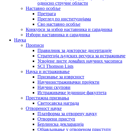
односно стручне области
Наставно особље
Претрага
Преглед по институцијама
Сво наставно особље
Конкурси за избор наставника и сарадника
Избори наставника и сарадника
Наука
Прописи
Правилник за докторске дисертације
Стратегија људских ресурса за истраживаче
Усвојене листе домаћих научних часописа
SCI Thomson Lists
Наука и истраживање
Признање за изврсност
Научноистраживачки пројекти
Научни скупови
Истраживачке јединице факултета
Престижна признања
Светосавска награда
Отвореност науке
Платформа за отворену науку
Отворени приступ
Берлинска декларација
Објављивање у отвореном приступу