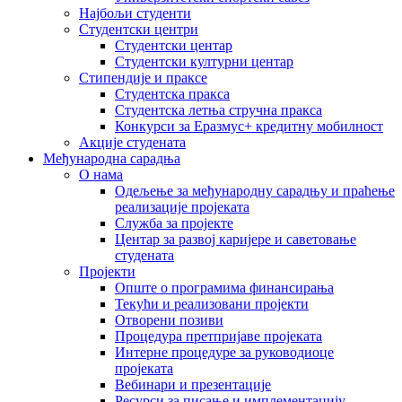
Најбољи студенти
Студентски центри
Студентски центар
Студентски културни центар
Стипендије и праксе
Студентска пракса
Студентска летња стручна пракса
Конкурси за Еразмус+ кредитну мобилност
Акције студената
Међународна сарадња
О нама
Одељење за међународну сарадњу и праћење
реализације пројеката
Служба за пројекте
Центар за развој каријере и саветовање
студената
Пројекти
Опште о програмима финансирања
Текући и реализовани пројекти
Отворени позиви
Процедура претпријаве пројеката
Интерне процедуре за руководиоце
пројеката
Вебинари и презентације
Ресурси за писање и имплементацију