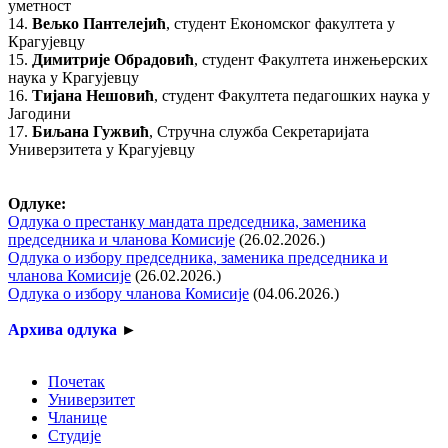
уметност
14.
Вељко Пантелејић
, студент Економског факултета у
Крагујевцу
15.
Димитрије Обрадовић
, студент Факултета инжењерских
наука у Крагујевцу
16.
Тијана Нешовић
, студент Факултета педагошких наука у
Јагодини
17.
Биљана Гужвић
, Стручна служба Секретаријата
Универзитета у Крагујевцу
Oдлуке:
Одлукa о престанку мандата председника, заменика
председника и чланова Комисије
(26.02.2026.)
Одлука о избору председника, заменика председника и
чланова Комисије
(26.02.2026.)
Одлука о избору чланова Комисије
(04.06.2026.)
Архива одлука
►
Почетак
Универзитет
Чланице
Студије