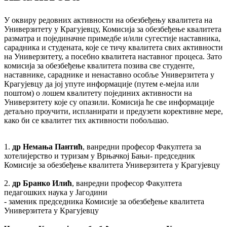
У оквиру редовних активности на обезбеђењу квалитета на
Универзитету у Крагујевцу, Комисија за обезбеђење квалитета
разматра и појединачне примедбе и/или сугестије наставника,
сарадника и студената, које се тичу квалитета свих активности
на Универзитету, а посебно квалитета наставног процеса. Зато
комисија за обезбеђење квалитета позива све студенте,
наставнике, сараднике и ненаставно особље Универзитета у
Крагујевцу да јој упуте информације (путем е-мејла или
поштом) о лошем квалитету појединих активности на
Универзитету које су опазили. Комисија ће све информације
детаљно проучити, испланирати и предузети корективне мере,
како би се квалитет тих активности побољшао.
1.
др Немања Пантић
, ванредни професор Факултета за
хотелијерство и туризам у Врњачкој Бањи- председник
Комисије за обезбеђење квалитета Универзитета у Крагујевцу
2.
др Бранко Илић
, ванредни професор Факултета
педагошких наука у Јагодини
- заменик председника Комисије за обезбеђење квалитета
Универзитета у Крагујевцу