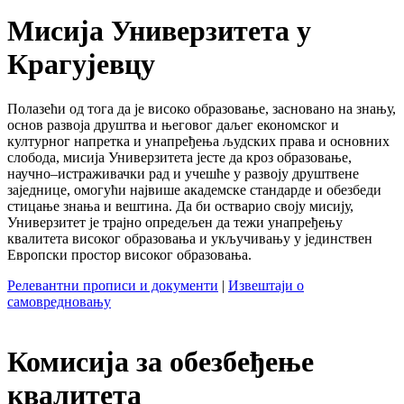
Мисија Универзитета у
Крагујевцу
Полазећи од тога да је високо образовање, засновано на знању,
основ развоја друштва и његовог даљег економског и
културног напретка и унапређења људских права и основних
слобода, мисија Универзитета јесте да кроз образовање,
научно–истраживачки рад и учешће у развоју друштвене
заједнице, омогући највише академске стандарде и обезбеди
стицање знања и вештина. Да би остварио своју мисију,
Универзитет је трајно опредељен да тежи унапређењу
квалитета високог образовања и укључивању у јединствен
Европски простор високог образовања.
Релевантни прописи и документи
|
Извештаји о
самовредновању
Комисија за обезбеђење
квалитета