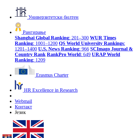
Универзитетски билтен
Рангирање
Shanghai Global Ranking
: 201–300
WUR Times
Ranking
: 1001–1200
QS World University Rankings
:
1201–1400
U.S. News Ranking
: 966
SCImago Journal &
Country Rank
RankPro World
: 649
URAP World
Ranking
: 1209
Erasmus Charter
HR Excellence in Research
Webmail
Контакт
Језик