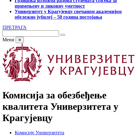
Годишња изложба радова студената Одсека за
примењену и ликовну уметност
Универзитет у Крагујевцу свечаном академијом
обележио јубилеј – 50 година постојања
ПРЕТРАГА
Мени
✕
Комисијa за обезбеђење
квалитета Универзитета у
Крагујевцу
Комисије Универзитета