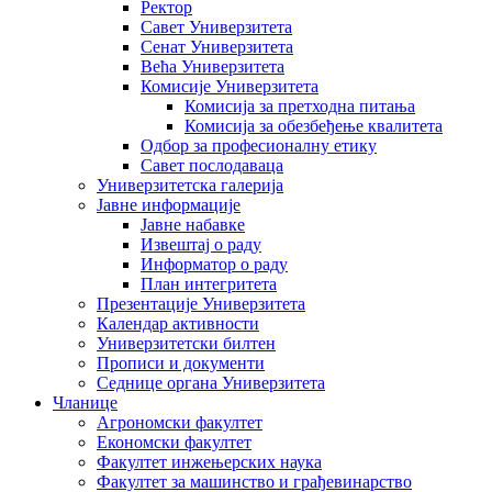
Ректор
Савет Универзитета
Сенат Универзитета
Већа Универзитета
Комисије Универзитета
Комисија за претходна питања
Комисија за обезбеђење квалитета
Одбор за професионалну етику
Савет послодаваца
Универзитетска галерија
Јавне информације
Јавне набавке
Извештај о раду
Информатор о раду
План интегритета
Презентације Универзитета
Календар активности
Универзитетски билтен
Прописи и документи
Седнице органа Универзитета
Чланице
Агрономски факултет
Економски факултет
Факултет инжењерских наука
Факултет за машинство и грађевинарство