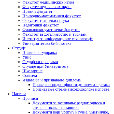
Факултет медицинских наука
Факултет педагошких наука
Правни факултет
Природно-математички факултет
Факултет техничких наука
Педагошки факултет
Филолошко-уметнички факултет
Факултет за хотелијерство и туризам
Институт за информационе технологије
Универзитетска библиотека
Студије
Правила студирања
Упис
Студијски програми
Студије при Универзитету
Школарине
Coursera
Издавање и признавање диплома
Провера веродостојности дипломе/података
Признавање стране високошколске исправе
Настава
Прописи
Документи за заснивање радног односа и
стицање звања наставника
Документи који уређују научне, уметничке,