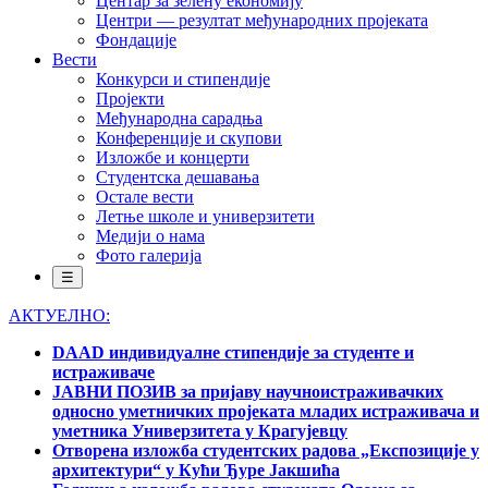
Центар за зелену економију
Центри — резултат међународних пројеката
Фондације
Вести
Конкурси и стипендије
Пројекти
Међународна сарадња
Конференције и скупови
Изложбе и концерти
Студентска дешавања
Остале вести
Летње школе и универзитети
Медији о нама
Фото галерија
☰
АКТУЕЛНО:
DAAD индивидуалне стипендије за студенте и
истраживаче
ЈАВНИ ПОЗИВ за пријаву научноистраживачких
односно уметничких пројеката младих истраживача и
уметника Универзитета у Крагујевцу
Отворена изложба студентских радова „Експозиције у
архитектури“ у Кући Ђуре Јакшића