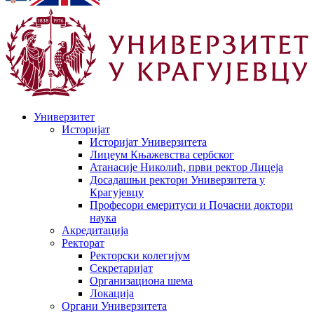
Универзитет
Историјат
Историјат Универзитета
Лицеум Књажевства сербског
Атанасије Николић, први ректор Лицеја
Досадашњи ректори Универзитета у
Крагујевцу
Професори емеритуси и Почасни доктори
наука
Акредитација
Ректорат
Ректорски колегијум
Секретаријат
Организациона шема
Локација
Органи Универзитета