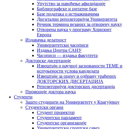
Упутство за навођење афилијације
Библиографске и цитатне базе
Базе података о истраживачима
Дигитални репозиторијум Универзитета
Рeчник термина везаних за отворену науку
Отворена наука у програму Хоризонт
Европа
Издавачка делатност
Универзитетски часописи
Издања Центра САНУ
Часописи — издања факултета
Докторске дисертације
Извештаји о научној заснованости ТЕМЕ и
испуњености услова кандидата
Извештаји за оцену и одбрану урађених
ДОКТОРСКИХ ДИСЕРТАЦИЈА
Репозиторијум докторских дисертација
Промоције доктора наука
Студенти
Зашто студирати на Универзитету у Крагујевцу
Студентски органи
Студент проректор
Студентски парламент
Студентске организације
Универзитетски спортски савез