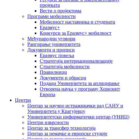
пројеката
Вести о пројектима
Програми мобилности
Мобилност наставника и студената
Еразмус+
Конкурси за Еразмус+ мобилност
Међународни уговори
Рангирање универзитета
Документи и прописи
Еразмус повеља
Стратегија интернационализације
Стратегија мобилности
Правилници
Документи и обрасци
Подаци Универзитета за аплицирање
Отворена наука у програму Хоризонт
Европа
Центри
Центар за научно истраживачки рад САНУ и
Универзитета у Крагујевцу
Универзитетски информатички центар (УНИЦ)
Центри изврсности
Центар за трансфер технологија
Центар за немачке и европске студије