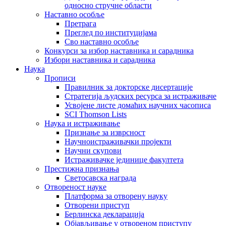
односно стручне области
Наставно особље
Претрага
Преглед по институцијама
Сво наставно особље
Конкурси за избор наставника и сарадника
Избори наставника и сарадника
Наука
Прописи
Правилник за докторске дисертације
Стратегија људских ресурса за истраживаче
Усвојене листе домаћих научних часописа
SCI Thomson Lists
Наука и истраживање
Признање за изврсност
Научноистраживачки пројекти
Научни скупови
Истраживачке јединице факултета
Престижна признања
Светосавска награда
Отвореност науке
Платформа за отворену науку
Отворени приступ
Берлинска декларација
Објављивање у отвореном приступу