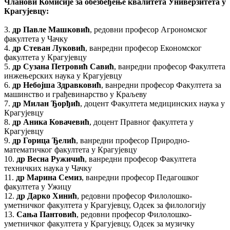
Чланови Комисије за обезбеђење квалитета Универзитета у
Крагујевцу:
3.
др Павле Машковић
, редовни професор Агрономског
факултета у Чачку
4.
др Стеван Луковић
, ванредни професор Економског
факултета у Крагујевцу
5.
др Сузана Петровић Савић
, ванредни професор Факултета
инжењерских наука у Крагујевцу
6.
др Небојша Здравковић
, ванредни професор Факултета за
машинство и грађевинарство у Краљеву
7.
др Милан Ђорђић
, доцент Факултета медицинских наука у
Крагујевцу
8.
др Аника Ковачевић
, доцент Правног факултета у
Крагујевцу
9.
др Горица Ђелић
, ванредни професор Природно-
математичког факултета у Крагујевцу
10.
др Весна Ружичић
, ванредни професор Факултета
техничких наука у Чачку
11.
др Марина Семиз
, ванредни професор Педагошког
факултета у Ужицу
12.
др Дарко Хинић
, редовни професор Филолошко-
уметничког факултета у Крагујевцу, Одсек за филологију
13.
Сања Пантовић
, редовни професор Филолошко-
уметничког факултета у Крагујевцу, Одсек за музичку