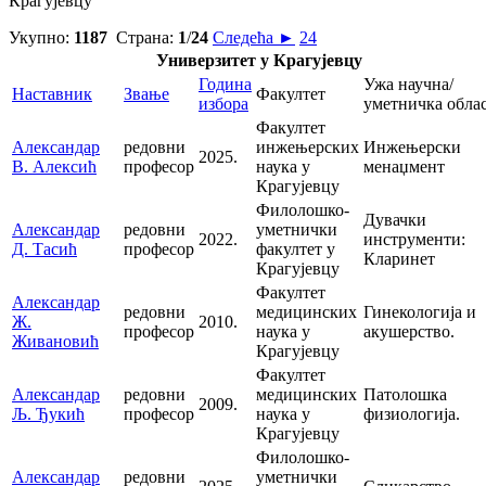
Крагујевцу
Укупно:
1187
Страна:
1
/
24
Следећа ►
24
Универзитет у Крагујевцу
Година
Ужа научна/
Наставник
Звање
Факултет
избора
уметничка обла
Факултет
Александар
редовни
инжењерских
Инжењерски
2025.
В. Алексић
професор
наука у
менаџмент
Крагујевцу
Филолошко-
Дувачки
Александар
редовни
уметнички
2022.
инструменти:
Д. Тасић
професор
факултет у
Кларинет
Крагујевцу
Факултет
Александар
редовни
медицинских
Гинекологија и
Ж.
2010.
професор
наука у
акушерство.
Живановић
Крагујевцу
Факултет
Александар
редовни
медицинских
Патолошка
2009.
Љ. Ђукић
професор
наука у
физиологија.
Крагујевцу
Филолошко-
Александар
редовни
уметнички