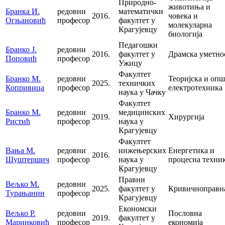
Природно-
животиња и
Бранка И.
редовни
математички
2016.
човека и
Огњановић
професор
факултет у
молекуларна
Крагујевцу
биологија
Педагошки
Бранко Ј.
редовни
2016.
факултет у
Драмска уметно
Поповић
професор
Ужицу
Факултет
Бранко М.
редовни
Теоријска и опш
2025.
техничких
Копривица
професор
електротехника
наука у Чачку
Факултет
Бранко М.
редовни
медицинских
2019.
Хирургија
Ристић
професор
наука у
Крагујевцу
Факултет
Вања М.
редовни
инжењерских
Енергетика и
2016.
Шуштершич
професор
наука у
процесна техник
Крагујевцу
Правни
Вељко М.
редовни
2025.
факултет у
Кривичноправн
Турањанин
професор
Крагујевцу
Економски
Вељко Р.
редовни
Пословна
2019.
факултет у
Маринковић
професор
економија