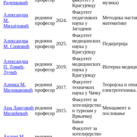
Раденковић
музика)
Крагујевцу
Факултет
Александра
редовни
педагошких
Методика наста
М.
2024.
професор
наука у
математике
Михајловић
Јагодини
Факултет
Александра
редовни
медицинских
2025.
Педијатрија
М. Симовић
професор
наука у
Крагујевцу
Факултет
Александра
редовни
медицинских
П. Томић-
2019.
Интерна медиц
професор
наука у
Лучић
Крагујевцу
Факултет
Аленка М.
редовни
Теоријска и опш
2017.
техничких
Миловановић
професор
електротехника.
наука у Чачку
Факултет за
хотелијерство
Ана Ланговић
редовни
Менаџмент и
2015.
и туризам у
Милићевић
професор
пословање
Врњачкој
Бањи
Факултет за
хотелијерство
Андреј М.
редовни