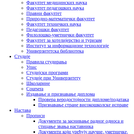
Факултет медицинских наука
Факултет педагошких наука
Правни факултет
Природно-математички факултет
Факултет техничких наука
Педагошки факултет
Филолошко-уметнички факултет
Факултет за хотелијерство и туризам
Институт за информационе технологије
Универзитетска библиотека
Студије
Правила студирања
Упис
Студијски програми
Студије при Универзитету
Школарине
Coursera
Издавање и признавање диплома
Провера веродостојности дипломе/података
Признавање стране високошколске исправе
Настава
Прописи
Документи за заснивање радног односа и
стицање звања наставника
Документи који уређују научне, уметничке,