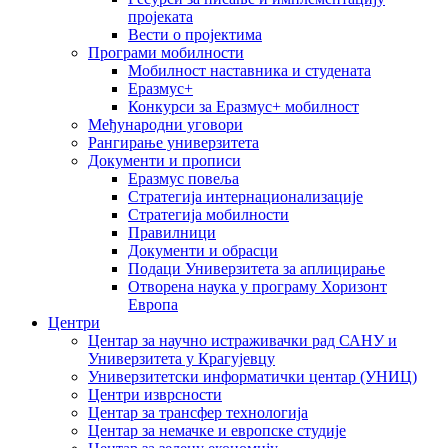
пројеката
Вести о пројектима
Програми мобилности
Мобилност наставника и студената
Еразмус+
Конкурси за Еразмус+ мобилност
Међународни уговори
Рангирање универзитета
Документи и прописи
Еразмус повеља
Стратегија интернационализације
Стратегија мобилности
Правилници
Документи и обрасци
Подаци Универзитета за аплицирање
Отворена наука у програму Хоризонт
Европа
Центри
Центар за научно истраживачки рад САНУ и
Универзитета у Крагујевцу
Универзитетски информатички центар (УНИЦ)
Центри изврсности
Центар за трансфер технологија
Центар за немачке и европске студије