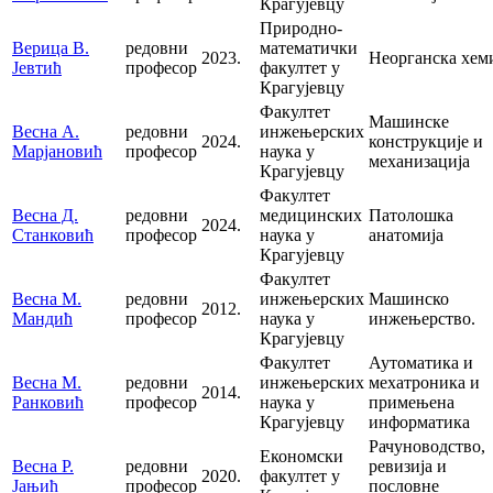
Крагујевцу
Природно-
Верица В.
редовни
математички
2023.
Неорганска хем
Јевтић
професор
факултет у
Крагујевцу
Факултет
Машинске
Весна А.
редовни
инжењерских
2024.
конструкције и
Марјановић
професор
наука у
механизација
Крагујевцу
Факултет
Весна Д.
редовни
медицинских
Патолошка
2024.
Станковић
професор
наука у
анатомија
Крагујевцу
Факултет
Весна М.
редовни
инжењерских
Машинско
2012.
Мандић
професор
наука у
инжењерство.
Крагујевцу
Факултет
Аутоматика и
Весна М.
редовни
инжењерских
мехатроника и
2014.
Ранковић
професор
наука у
примењена
Крагујевцу
информатика
Рачуноводство,
Економски
Весна Р.
редовни
ревизија и
2020.
факултет у
Јањић
професор
пословне