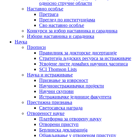
односно стручне области
Наставно особље
Претрага
Преглед по институцијама
Сво наставно особље
Конкурси за избор наставника и сарадника
Избори наставника и сарадника
Наука
Прописи
Правилник за докторске дисертације
Стратегија људских ресурса за истраживаче
Усвојене листе домаћих научних часописа
SCI Thomson Lists
Наука и истраживање
Признање за изврсност
Научноистраживачки пројекти
Научни скупови
Истраживачке јединице факултета
Престижна признања
Светосавска награда
Отвореност науке
Платформа за отворену науку
Отворени приступ
Берлинска декларација
Објављивање у отвореном приступу