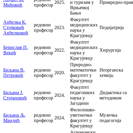
2025.
и туризам у
Привредно-пра
Мићовић
професор
Врњачкој
Бањи
Факултет
Анђелка К.
редовни
медицинских
Стојковић
2023.
Педијатрија
професор
наука у
Анђелковић
Крагујевцу
Факултет
Берислав П.
редовни
медицинских
2022.
Хирургија
Векић
професор
наука у
Крагујевцу
Природно-
Биљана В.
редовни
математички
Неорганска
2020.
Петровић
професор
факултет у
хемија.
Крагујевцу
Факултет
Биљана Ј.
редовни
педагошких
Дидактика са
2024.
Стојановић
професор
наука у
методиком
Јагодини
Филолошко-
Биљана Љ.
редовни
уметнички
Музичка
2024.
Мандић
професор
факултет у
педагогија
Крагујевцу
Агрономски