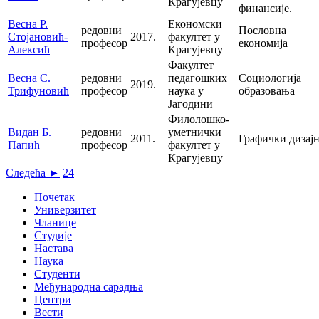
Крагујевцу
финансије.
Весна Р.
Економски
редовни
Пословна
Стојановић-
2017.
факултет у
професор
економија
Алексић
Крагујевцу
Факултет
Весна С.
редовни
педагошких
Социологија
2019.
Трифуновић
професор
наука у
образовања
Јагодини
Филолошко-
Видан Б.
редовни
уметнички
2011.
Графички дизај
Папић
професор
факултет у
Крагујевцу
Следећа ►
24
Почетак
Универзитет
Чланице
Студије
Настава
Наука
Студенти
Међународна сарадња
Центри
Вести