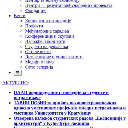
Центар за зелену економију
Центри — резултат међународних пројеката
Фондације
Вести
Конкурси и стипендије
Пројекти
Међународна сарадња
Конференције и скупови
Изложбе и концерти
Студентска дешавања
Остале вести
Летње школе и универзитети
Медији о нама
Фото галерија
☰
АКТУЕЛНО:
DAAD индивидуалне стипендије за студенте и
истраживаче
ЈАВНИ ПОЗИВ за пријаву научноистраживачких
односно уметничких пројеката младих истраживача и
уметника Универзитета у Крагујевцу
Отворена изложба студентских радова „Експозиције у
архитектури“ у Кући Ђуре Јакшића