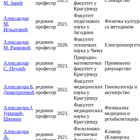
2025.
Сликарство
М. Зарић
професор
факултет у
Крагујевцу
Факултет
Александар
редовни
педагошких
Физичка култур
М.
2021.
професор
наука у
са методиком
Игњатовић
Јагодини
Факултет
Александар
редовни
2020.
техничких
Електроенергет
М. Ранковић
професор
наука у Чачку
Природно-
Александар
редовни
математички
Примењено
2023.
С. Пеулић
професор
факултет у
рачунарство
Крагујевцу
Факултет
Александра Б.
редовни
медицинских
Гинекологија и
2022.
Димитријевић
професор
наука у
акушерство
Крагујевцу
Факултет
Александра Ј.
Физикална
редовни
медицинских
Јуришић-
2023.
медицина и
професор
наука у
Шкевин
рехабилитација
Крагујевцу
Филолошко-
Александра
Клавир
редовни
уметнички
Љ.
2021.
(Клавирска
професор
факултет у