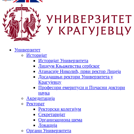
Универзитет
Историјат
Историјат Универзитета
Лицеум Књажевства сербског
Атанасије Николић, први ректор Лицеја
Досадашњи ректори Универзитета у
Крагујевцу
Професори емеритуси и Почасни доктори
наука
Акредитација
Ректорат
Ректорски колегијум
Секретаријат
Организациона шема
Локација
Органи Универзитета