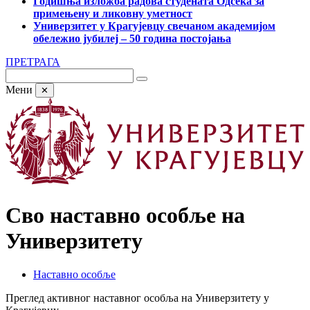
Годишња изложба радова студената Одсека за
примењену и ликовну уметност
Универзитет у Крагујевцу свечаном академијом
обележио јубилеј – 50 година постојања
ПРЕТРАГА
Мени
✕
Сво наставно особље на
Универзитету
Наставно особље
Преглед активног наставног особља на Универзитету у