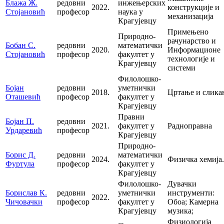
Блажа Ж.
редовни
инжењерских
2022.
конструкције и
Стојановић
професор
наука у
механизација
Крагујевцу
Примењено
Природно-
рачунарство и
Бобан С.
редовни
математички
2020.
Информационе
Стојановић
професор
факултет у
технологије и
Крагујевцу
системи
Филолошко-
Бојан
редовни
уметнички
2018.
Цртање и слика
Оташевић
професор
факултет у
Крагујевцу
Правни
Бојан П.
редовни
2021.
факултет у
Радноправна
Урдаревић
професор
Крагујевцу
Природно-
Борис Д.
редовни
математички
2024.
Физичка хемија.
Фуртула
професор
факултет у
Крагујевцу
Филолошко-
Дувачки
Борислав К.
редовни
уметнички
инструменти:
2022.
Чичовачки
професор
факултет у
Обоа; Камерна
Крагујевцу
музика;
Физиологија