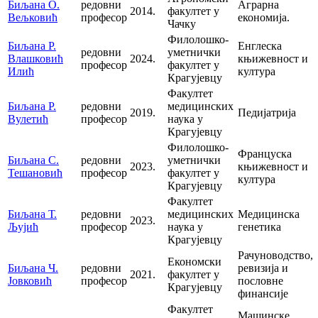
Биљана О.
редовни
Аграрна
2014.
факултет у
Вељковић
професор
економија.
Чачку
Филолошко-
Биљана Р.
Енглеска
редовни
уметнички
Влашковић
2024.
књижевност и
професор
факултет у
Илић
култура
Крагујевцу
Факултет
Биљана Р.
редовни
медицинских
2019.
Педијатрија
Вулетић
професор
наука у
Крагујевцу
Филолошко-
Француска
Биљана С.
редовни
уметнички
2023.
књижевност и
Тешановић
професор
факултет у
култура
Крагујевцу
Факултет
Биљана Т.
редовни
медицинских
Медицинска
2023.
Љујић
професор
наука у
генетика
Крагујевцу
Рачуноводство,
Економски
Биљана Ч.
редовни
ревизија и
2021.
факултет у
Јовковић
професор
пословне
Крагујевцу
финансије
Факултет
Машинскe