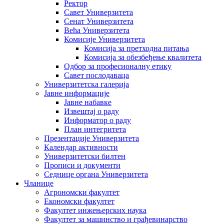
Ректор
Савет Универзитета
Сенат Универзитета
Већа Универзитета
Комисије Универзитета
Комисија за претходна питања
Комисија за обезбеђење квалитета
Одбор за професионалну етику
Савет послодаваца
Универзитетска галерија
Јавне информације
Јавне набавке
Извештај о раду
Информатор о раду
План интегритета
Презентације Универзитета
Календар активности
Универзитетски билтен
Прописи и документи
Седнице органа Универзитета
Чланице
Агрономски факултет
Економски факултет
Факултет инжењерских наука
Факултет за машинство и грађевинарство