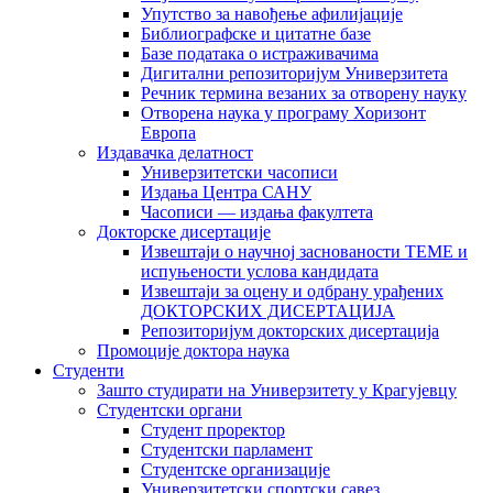
Упутство за навођење афилијације
Библиографске и цитатне базе
Базе података о истраживачима
Дигитални репозиторијум Универзитета
Рeчник термина везаних за отворену науку
Отворена наука у програму Хоризонт
Европа
Издавачка делатност
Универзитетски часописи
Издања Центра САНУ
Часописи — издања факултета
Докторске дисертације
Извештаји о научној заснованости ТЕМЕ и
испуњености услова кандидата
Извештаји за оцену и одбрану урађених
ДОКТОРСКИХ ДИСЕРТАЦИЈА
Репозиторијум докторских дисертација
Промоције доктора наука
Студенти
Зашто студирати на Универзитету у Крагујевцу
Студентски органи
Студент проректор
Студентски парламент
Студентске организације
Универзитетски спортски савез