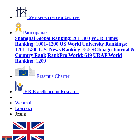
Универзитетски билтен
Рангирање
Shanghai Global Ranking
: 201–300
WUR Times
Ranking
: 1001–1200
QS World University Rankings
:
1201–1400
U.S. News Ranking
: 966
SCImago Journal &
Country Rank
RankPro World
: 649
URAP World
Ranking
: 1209
Erasmus Charter
HR Excellence in Research
Webmail
Контакт
Језик