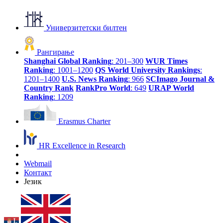
Универзитетски билтен
Рангирање
Shanghai Global Ranking
: 201–300
WUR Times
Ranking
: 1001–1200
QS World University Rankings
:
1201–1400
U.S. News Ranking
: 966
SCImago Journal &
Country Rank
RankPro World
: 649
URAP World
Ranking
: 1209
Erasmus Charter
HR Excellence in Research
Webmail
Контакт
Језик