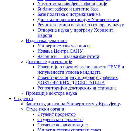
Упутство за навођење афилијације
Библиографске и цитатне базе
Базе података о истраживачима
Дигитални репозиторијум Универзитета
Рeчник термина везаних за отворену науку
Отворена наука у програму Хоризонт
Европа
Издавачка делатност
Универзитетски часописи
Издања Центра САНУ
Часописи — издања факултета
Докторске дисертације
Извештаји о научној заснованости ТЕМЕ и
испуњености услова кандидата
Извештаји за оцену и одбрану урађених
ДОКТОРСКИХ ДИСЕРТАЦИЈА
Репозиторијум докторских дисертација
Промоције доктора наука
Студенти
Зашто студирати на Универзитету у Крагујевцу
Студентски органи
Студент проректор
Студентски парламент
Студентске организације
Универзитетски спортски савез