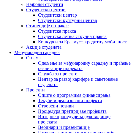
Најбољи студенти
Студентски центри
Студентски центар
Студентски културни центар
Стипендије и праксе
Студентска пракса
Студентска летња стручна пракса
Конкурси за Еразмус+ кредитну мобилност
Акције студената
Међународна сарадња
О нама
Одељење за међународну сарадњу и праћење
реализације пројеката
Служба за пројекте
Центар за развој каријере и саветовање
студената
Пројекти
Опште о програмима финансирања
Текући и реализовани пројекти
Отворени позиви
Процедура претпријаве пројеката
Интерне процедуре за руководиоце
пројеката
Вебинари и презентације
Ресурси за писање и имплементацију