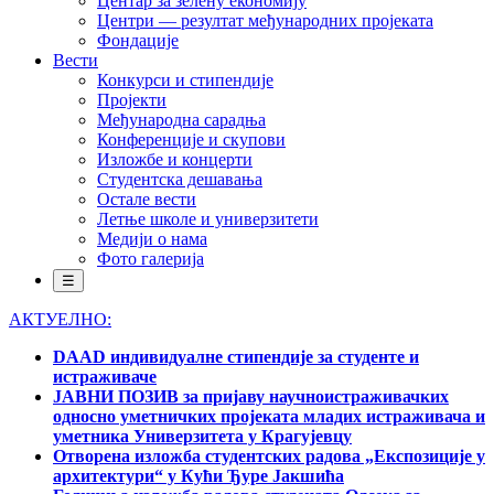
Центар за зелену економију
Центри — резултат међународних пројеката
Фондације
Вести
Конкурси и стипендије
Пројекти
Међународна сарадња
Конференције и скупови
Изложбе и концерти
Студентска дешавања
Остале вести
Летње школе и универзитети
Медији о нама
Фото галерија
☰
АКТУЕЛНО:
DAAD индивидуалне стипендије за студенте и
истраживаче
ЈАВНИ ПОЗИВ за пријаву научноистраживачких
односно уметничких пројеката младих истраживача и
уметника Универзитета у Крагујевцу
Отворена изложба студентских радова „Експозиције у
архитектури“ у Кући Ђуре Јакшића