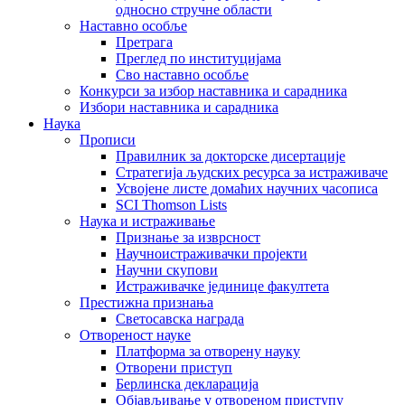
односно стручне области
Наставно особље
Претрага
Преглед по институцијама
Сво наставно особље
Конкурси за избор наставника и сарадника
Избори наставника и сарадника
Наука
Прописи
Правилник за докторске дисертације
Стратегија људских ресурса за истраживаче
Усвојене листе домаћих научних часописа
SCI Thomson Lists
Наука и истраживање
Признање за изврсност
Научноистраживачки пројекти
Научни скупови
Истраживачке јединице факултета
Престижна признања
Светосавска награда
Отвореност науке
Платформа за отворену науку
Отворени приступ
Берлинска декларација
Објављивање у отвореном приступу