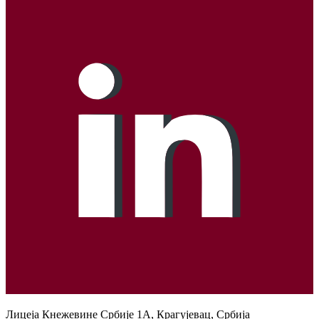
Лицеја Кнежевине Србије 1А, Крагујевац, Србија