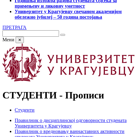
Годишња изложба радова студената Одсека за
примењену и ликовну уметност
Универзитет у Крагујевцу свечаном академијом
обележио јубилеј – 50 година постојања
ПРЕТРАГА
Мени
✕
СТУДЕНТИ - Прописи
Студенти
Правилник о дисциплинској одговорности студената
Универзитета у Крагујевцу
Правилник о вредновању ваннаставних активности
студената Универзитета у Крагујевцу