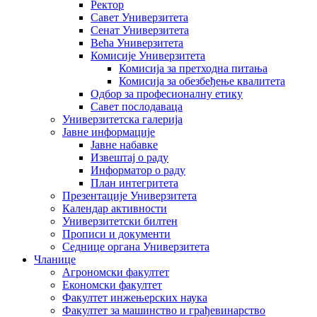
Ректор
Савет Универзитета
Сенат Универзитета
Већа Универзитета
Комисије Универзитета
Комисија за претходна питања
Комисија за обезбеђење квалитета
Одбор за професионалну етику
Савет послодаваца
Универзитетска галерија
Јавне информације
Јавне набавке
Извештај о раду
Информатор о раду
План интегритета
Презентације Универзитета
Календар активности
Универзитетски билтен
Прописи и документи
Седнице органа Универзитета
Чланице
Агрономски факултет
Економски факултет
Факултет инжењерских наука
Факултет за машинство и грађевинарство