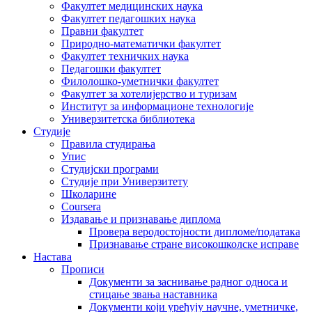
Факултет медицинских наука
Факултет педагошких наука
Правни факултет
Природно-математички факултет
Факултет техничких наука
Педагошки факултет
Филолошко-уметнички факултет
Факултет за хотелијерство и туризам
Институт за информационе технологије
Универзитетска библиотека
Студије
Правила студирања
Упис
Студијски програми
Студије при Универзитету
Школарине
Coursera
Издавање и признавање диплома
Провера веродостојности дипломе/података
Признавање стране високошколске исправе
Настава
Прописи
Документи за заснивање радног односа и
стицање звања наставника
Документи који уређују научне, уметничке,