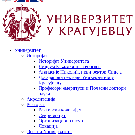
Универзитет
Историјат
Историјат Универзитета
Лицеум Књажевства сербског
Атанасије Николић, први ректор Лицеја
Досадашњи ректори Универзитета у
Крагујевцу
Професори емеритуси и Почасни доктори
наука
Акредитација
Ректорат
Ректорски колегијум
Секретаријат
Организациона шема
Локација
Органи Универзитета