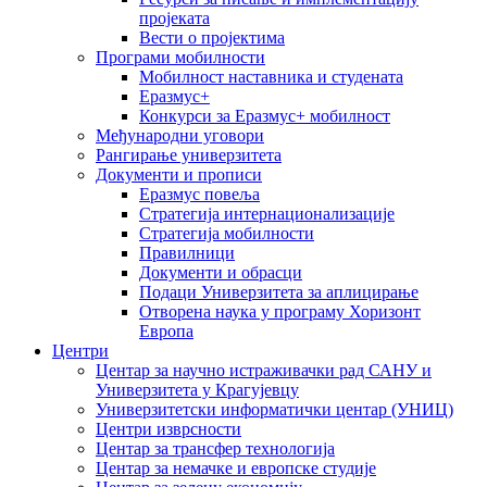
пројеката
Вести о пројектима
Програми мобилности
Мобилност наставника и студената
Еразмус+
Конкурси за Еразмус+ мобилност
Међународни уговори
Рангирање универзитета
Документи и прописи
Еразмус повеља
Стратегија интернационализације
Стратегија мобилности
Правилници
Документи и обрасци
Подаци Универзитета за аплицирање
Отворена наука у програму Хоризонт
Европа
Центри
Центар за научно истраживачки рад САНУ и
Универзитета у Крагујевцу
Универзитетски информатички центар (УНИЦ)
Центри изврсности
Центар за трансфер технологија
Центар за немачке и европске студије